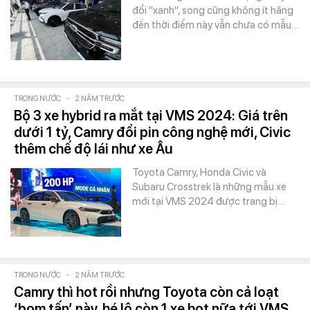
đổi "xanh", song cũng không ít hãng
đến thời điểm này vẫn chưa có mẫu…
TRONG NƯỚC
-
2 NĂM TRƯỚC
Bộ 3 xe hybrid ra mắt tại VMS 2024: Giá trên
dưới 1 tỷ, Camry đổi pin công nghệ mới, Civic
thêm chế độ lái như xe Âu
Toyota Camry, Honda Civic và
Subaru Crosstrek là những mẫu xe
mới tại VMS 2024 được trang bị…
TRONG NƯỚC
-
2 NĂM TRƯỚC
Camry thì hot rồi nhưng Toyota còn cả loạt
‘bom tấn’ này, hé lộ còn 1 xe hot nữa tới VMS