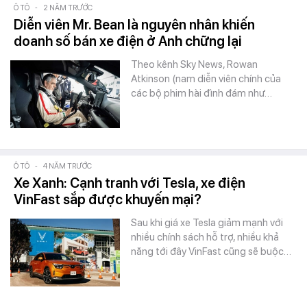
Ô TÔ
-
2 NĂM TRƯỚC
Diễn viên Mr. Bean là nguyên nhân khiến
doanh số bán xe điện ở Anh chững lại
Theo kênh Sky News, Rowan
Atkinson (nam diễn viên chính của
các bộ phim hài đình đám như…
Ô TÔ
-
4 NĂM TRƯỚC
Xe Xanh: Cạnh tranh với Tesla, xe điện
VinFast sắp được khuyến mại?
Sau khi giá xe Tesla giảm mạnh với
nhiều chính sách hỗ trợ, nhiều khả
năng tới đây VinFast cũng sẽ buộc…