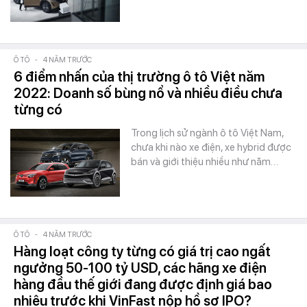
Ô TÔ
-
4 NĂM TRƯỚC
6 điểm nhấn của thị trường ô tô Việt năm
2022: Doanh số bùng nổ và nhiều điều chưa
từng có
Trong lịch sử ngành ô tô Việt Nam,
chưa khi nào xe điện, xe hybrid được
bán và giới thiệu nhiều như năm…
Ô TÔ
-
4 NĂM TRƯỚC
Hàng loạt công ty từng có giá trị cao ngất
ngưởng 50-100 tỷ USD, các hãng xe điện
hàng đầu thế giới đang được định giá bao
nhiêu trước khi VinFast nộp hồ sơ IPO?