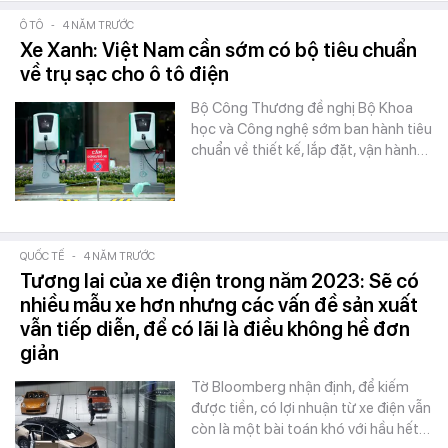
Ô TÔ
-
4 NĂM TRƯỚC
Xe Xanh: Việt Nam cần sớm có bộ tiêu chuẩn
về trụ sạc cho ô tô điện
Bộ Công Thương đề nghị Bộ Khoa
học và Công nghệ sớm ban hành tiêu
chuẩn về thiết kế, lắp đặt, vận hành…
QUỐC TẾ
-
4 NĂM TRƯỚC
Tương lai của xe điện trong năm 2023: Sẽ có
nhiều mẫu xe hơn nhưng các vấn đề sản xuất
vẫn tiếp diễn, để có lãi là điều không hề đơn
giản
Tờ Bloomberg nhận định, để kiếm
được tiền, có lợi nhuận từ xe điện vẫn
còn là một bài toán khó với hầu hết…