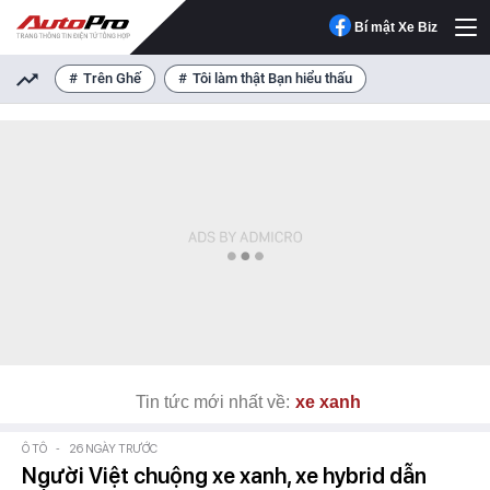
Bí mật Xe Biz
Trên Ghế
Tôi làm thật Bạn hiểu thấu
Tin tức mới nhất về:
xe xanh
Ô TÔ
-
26 NGÀY TRƯỚC
Người Việt chuộng xe xanh, xe hybrid dẫn