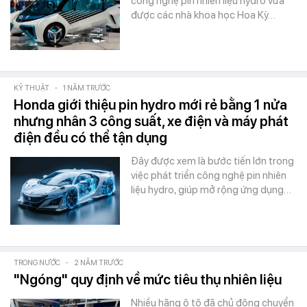
công nghệ pin nhiên liệu hydro vừa
được các nhà khoa học Hoa Kỳ…
KỸ THUẬT
-
1 NĂM TRƯỚC
Honda giới thiệu pin hydro mới rẻ bằng 1 nửa
nhưng nhân 3 công suất, xe điện và máy phát
điện đều có thể tận dụng
Đây được xem là bước tiến lớn trong
việc phát triển công nghệ pin nhiên
liệu hydro, giúp mở rộng ứng dụng…
TRONG NƯỚC
-
2 NĂM TRƯỚC
"Ngóng" quy định về mức tiêu thụ nhiên liệu
Nhiều hãng ô tô đã chủ động chuyển