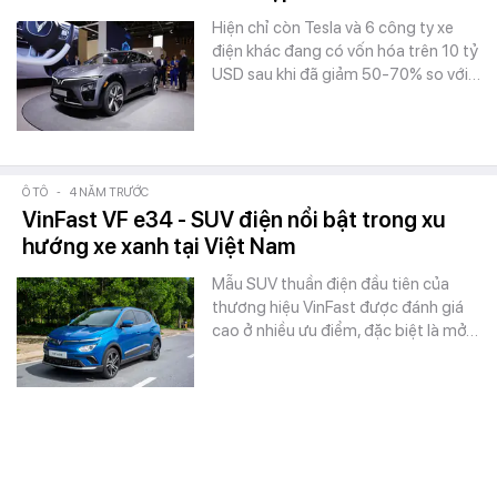
Hiện chỉ còn Tesla và 6 công ty xe
điện khác đang có vốn hóa trên 10 tỷ
USD sau khi đã giảm 50-70% so với…
Ô TÔ
-
4 NĂM TRƯỚC
VinFast VF e34 - SUV điện nổi bật trong xu
hướng xe xanh tại Việt Nam
Mẫu SUV thuần điện đầu tiên của
thương hiệu VinFast được đánh giá
cao ở nhiều ưu điểm, đặc biệt là mở…
Ô TÔ
-
4 NĂM TRƯỚC
Hạng mục Xe xanh 2022: VinFast VF e34 tạo