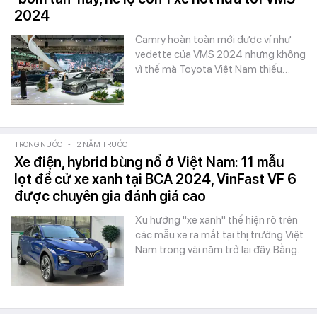
2024
Camry hoàn toàn mới được ví như
vedette của VMS 2024 nhưng không
vì thế mà Toyota Việt Nam thiếu…
TRONG NƯỚC
-
2 NĂM TRƯỚC
Xe điện, hybrid bùng nổ ở Việt Nam: 11 mẫu
lọt đề cử xe xanh tại BCA 2024, VinFast VF 6
được chuyên gia đánh giá cao
Xu hướng "xe xanh" thể hiện rõ trên
các mẫu xe ra mắt tại thị trường Việt
Nam trong vài năm trở lại đây. Bằng…