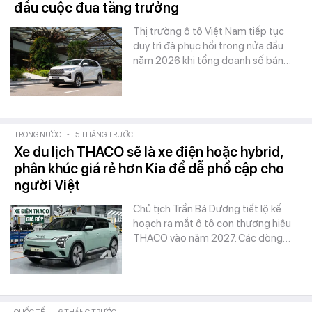
đầu cuộc đua tăng trưởng
Thị trường ô tô Việt Nam tiếp tục
duy trì đà phục hồi trong nửa đầu
năm 2026 khi tổng doanh số bán…
TRONG NƯỚC
-
5 THÁNG TRƯỚC
Xe du lịch THACO sẽ là xe điện hoặc hybrid,
phân khúc giá rẻ hơn Kia để dễ phổ cập cho
người Việt
Chủ tịch Trần Bá Dương tiết lộ kế
hoạch ra mắt ô tô con thương hiệu
THACO vào năm 2027. Các dòng…