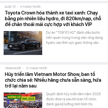
QUỐC TẾ
-
11 THÁNG TRƯỚC
Toyota Crown hóa thành xe taxi xanh: Chạy
bằng pin nhiên liệu hydro, đi 820km/nạp, chỗ
để chân thoải mái cực hợp với khách VIP
Dự án "TOKYO H2" đánh dấu bước
tiến quan trọng trong việc ứng dụng
hydro vào lĩnh vực giao thông vận…
TRONG NƯỚC
-
12 THÁNG TRƯỚC
Hủy triển lãm Vietnam Motor Show, ban tổ
chức chia sẻ: Nhiều hãng chưa sẵn sàng, hứa
trở lại năm sau
Quyết định hủy triển lãm năm 2025
được đưa ra sau khi ban tổ chức
đánh giá kỹ lưỡng tình hình thị…