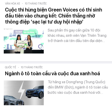
VĂN HÓA XE
-
10 THÁNG TRƯỚC
Cuộc thi hùng biện Green Voices có thí sinh
đầu tiên vào chung kết: Chiến thắng nhờ
thông điệp ‘sạc lại tư duy hội nhập’
Sau phần thi gay cấn giữa 10 đội
khác nhau, sinh viên Vạn Thiên Trang
trở thành cái tên đầu tiên đại diện…
QUỐC TẾ
-
10 THÁNG TRƯỚC
Ngành ô tô toàn cầu và cuộc đua xanh hoá
Từ hãng xe Dongfeng (Trung Quốc)
đến BMW (Đức), ngành ô tô toàn cầu
bước vào cuộc đua xanh hoá với…