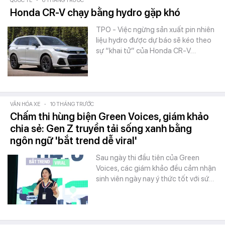
QUỐC TẾ
-
6 THÁNG TRƯỚC
Honda CR-V chạy bằng hydro gặp khó
TPO - Việc ngừng sản xuất pin nhiên
liệu hydro được dự báo sẽ kéo theo
sự “khai tử” của Honda CR-V…
VĂN HÓA XE
-
10 THÁNG TRƯỚC
Chấm thi hùng biện Green Voices, giám khảo
chia sẻ: Gen Z truyền tải sống xanh bằng
ngôn ngữ 'bắt trend dễ viral'
Sau ngày thi đầu tiên của Green
Voices, các giám khảo đều cảm nhận
sinh viên ngày nay ý thức tốt với sứ…