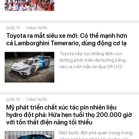
QUỐC TẾ
-
1 NĂM TRƯỚC
Toyota ra mắt siêu xe mới: Có thể mạnh hơn
cả Lamborghini Temerario, dùng động cơ lạ
Toyota tiếp tục khẳng định con
đường phát triển đa hướng bằng
việc ra mắt mẫu xe đua GR LH2…
QUỐC TẾ
-
1 NĂM TRƯỚC
Mỹ phát triển chất xúc tác pin nhiên liệu
hydro đột phá: Hứa hẹn tuổi thọ 200.000 giờ
với tổn thất điện năng tối thiểu
Một bước đột phá quan trọng trong