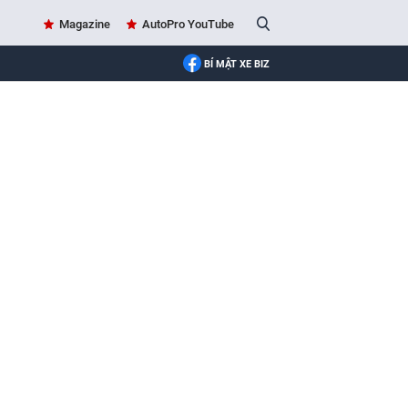
Magazine
AutoPro YouTube
BÍ MẬT XE BIZ