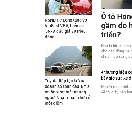
Ô tô Hon
NSND Tự Long tặng vợ
gầm do h
VinFast VF 5, biển số
'5678' đấu giá 80 triệu
triển?
đồng
Honda lần đầu hợp
cho các dòng xe h
chi phí và nâng c
4 thương hiệu xe
bây giờ sửa xe ở
Toyota tiếp tục là 'vua
doanh số' toàn cầu, BYD
Người mua một c
muốn vượt mặt nhưng
về tờ giấy bảo h
người Nhật 'nhanh hơn' ở
một điểm