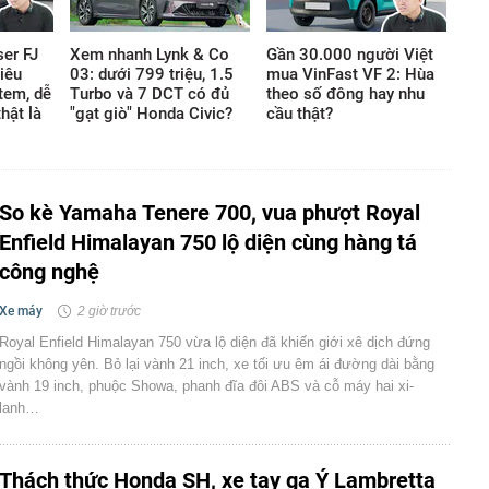
ser FJ
Xem nhanh Lynk & Co
Gần 30.000 người Việt
tiêu
03: dưới 799 triệu, 1.5
mua VinFast VF 2: Hùa
tem, dễ
Turbo và 7 DCT có đủ
theo số đông hay nhu
hật là
"gạt giò" Honda Civic?
cầu thật?
So kè Yamaha Tenere 700, vua phượt Royal
Enfield Himalayan 750 lộ diện cùng hàng tá
công nghệ
Xe máy
2 giờ trước
Royal Enfield Himalayan 750 vừa lộ diện đã khiến giới xê dịch đứng
ngồi không yên. Bỏ lại vành 21 inch, xe tối ưu êm ái đường dài bằng
vành 19 inch, phuộc Showa, phanh đĩa đôi ABS và cỗ máy hai xi-
lanh…
Thách thức Honda SH, xe tay ga Ý Lambretta