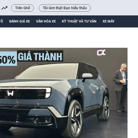
Trên Ghế
Tôi làm thật Bạn hiểu thấu
TÔ
ĐÁNH GIÁ XE
VĂN HÓA XE
KỸ THUẬT VÀ TƯ VẤN
XE MÁY