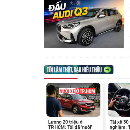
Lương 20 triệu ở
Tài xế 30
TP.HCM: Tôi đã 'nuôi'
nghiệm: '