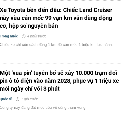
Xe Toyota bền đến đâu: Chiếc Land Cruiser
này vừa cán mốc 99 vạn km vẫn dùng động
cơ, hộp số nguyên bản
Trong nước
4 phút trước
Chiếc xe chỉ còn cách đúng 1 km để cán mốc 1 triệu km lưu hành.
Một 'vua pin' tuyên bố sẽ xây 10.000 trạm đổi
pin ô tô điện vào năm 2028, phục vụ 1 triệu xe
mỗi ngày chỉ với 3 phút
Quốc tế
1 giờ trước
Công ty này đang đặt mục tiêu vô cùng tham vọng.