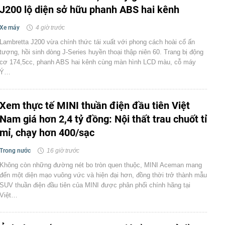
J200 lộ diện sở hữu phanh ABS hai kênh
Xe máy
4 giờ trước
Lambretta J200 vừa chính thức tái xuất với phong cách hoài cổ ấn
tượng, hồi sinh dòng J-Series huyền thoại thập niên 60. Trang bị động
cơ 174,5cc, phanh ABS hai kênh cùng màn hình LCD màu, cỗ máy
Ý…
Xem thực tế MINI thuần điện đầu tiên Việt
Nam giá hơn 2,4 tỷ đồng: Nội thất trau chuốt tỉ
mỉ, chạy hơn 400/sạc
Trong nước
16 giờ trước
Không còn những đường nét bo tròn quen thuộc, MINI Aceman mang
đến một diện mạo vuông vức và hiện đại hơn, đồng thời trở thành mẫu
SUV thuần điện đầu tiên của MINI được phân phối chính hãng tại
Việt…