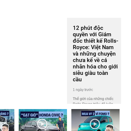
12 phút độc
quyền với Giám
đốc thiết kế Rolls-
Royce: Việt Nam
và những chuyện
chưa kể về cá
nhân hóa cho giới
siêu giàu toàn
cầu
1 ngày trước
Thế giới của những chiếc
Rolls-Royce triệu đô luôn…