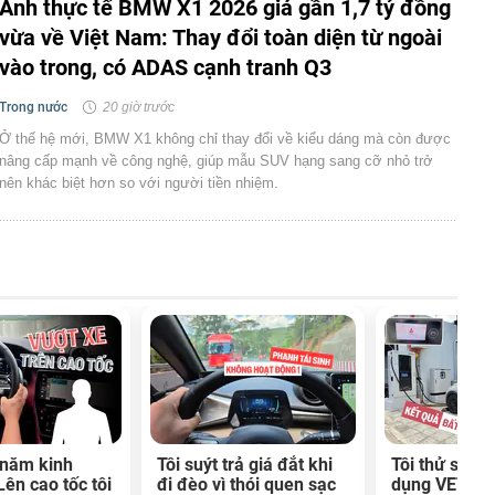
Ảnh thực tế BMW X1 2026 giá gần 1,7 tỷ đồng
vừa về Việt Nam: Thay đổi toàn diện từ ngoài
vào trong, có ADAS cạnh tranh Q3
Trong nước
20 giờ trước
Ở thế hệ mới, BMW X1 không chỉ thay đổi về kiểu dáng mà còn được
nâng cấp mạnh về công nghệ, giúp mẫu SUV hạng sang cỡ nhỏ trở
nên khác biệt hơn so với người tiền nhiệm.
 năm kinh
Tôi suýt trả giá đắt khi
Tôi thử sạc 
Lên cao tốc tôi
đi đèo vì thói quen sạc
dụng VETC: 