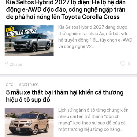
Kia Seltos Hybrid 2027 lộ diện: Hé lộ hệ dẫn
động e-AWD độc đáo, công nghệ ngập tràn
đe phả hơi nóng lên Toyota Corolla Cross
Kia Seltos Hybrid 2027 đang được
thử nghiệm tại châu Âu, nổi bật với
hệ truyền động 1.6L, tùy chọn e-AWD
và công nghệ V2L.
0
Chia sẻ
Ô TÔ
-
5 GIỜ TRƯỚC
5 mẫu xe thất bại thảm hại khiến cả thương
hiệu ô tô sụp đổ
Lịch sử ngành ô tô từng chứng kiến
nhiều cái tên trở thành "đòn chí
mạng", kéo theo sự sụp đổ của cả
một thương hiệu từng có hàng…