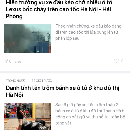
Hiện trường vụ xe đầu kéo chở nhiều ô tô
Lexus bốc cháy trên cao tốc Hà Nội - Hải
Phòng
Theo nhân chứng, xe đầu kéo đang
đi trên cao tốc thì lửa bùng lên từ
phần lốp sau.
0
Chia sẻ
TRONG NƯỚC
-
22 GIỜ TRƯỚC
Danh tính tên trộm bánh xe ô tô ở khu đô thị
Hà Nội
Sau 6 giờ gây án, tên trộm tháo 2
bánh xe ô tô ở khu đô thị Thanh Hà bị
công an bắt giữ và thu hồi lại toàn bộ
tang vật.