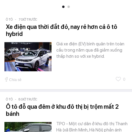
Ô TÔ
-
7 GIỜ TRƯỚC
Xe điện qua thời đắt đỏ, nay rẻ hơn cả ô tô
hybrid
Giá xe điện (EV) bình quân trên toàn
cầu trong năm qua đã giảm xuống
thấp hơn so với xe hybrid.
0
Chia sẻ
Ô TÔ
-
8 GIỜ TRƯỚC
Ô tô đỗ qua đêm ở khu đô thị bị trộm mất 2
bánh
TPO - Một cư dân ở khu đô thị Thanh
Hà (xã Bình Minh, Hà Nội) phản ánh