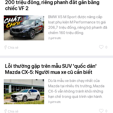
200 triệu đồng, riêng phanh đắt gần bằng
chiếc VF 2
BMW X5 M Sport được nâng cấp
loạt phụ kiện M Performance trị giá
206,7 triệu đồng, riêng bộ phanh đã
chiếm 160 triệu đồng.
2 giờ trước
0
Chia sẻ
Lỗi thường gặp trên mẫu SUV 'quốc dân'
Mazda CX-5: Người mua xe cũ cần biết
Dù là mẫu xe bán chạy nhất của
Mazda tại nhiều thị trường, Mazda
CX-5 vẫn không tránh khỏi những
hạn chế trong quá trình vận hành.
3 giờ trước
0
Chia sẻ