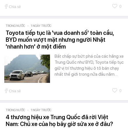
0
Chia sẻ
TRONG NƯỚC
-
1 NGÀY TRƯỚC
Toyota tiếp tục là 'vua doanh số' toàn cầu,
BYD muốn vượt mặt nhưng người Nhật
'nhanh hơn' ở một điểm
Bất chấp sự bứt phá của các hãng xe
Trung Quốc như BYD, Toyota tiếp tục
giữ vị trí thương hiệu ô tô bán chạy
nhất thế giới trong nửa đầu năm…
0
Chia sẻ
TRONG NƯỚC
-
1 NGÀY TRƯỚC
4 thương hiệu xe Trung Quốc đã rời Việt
Nam: Chủ xe của họ bây giờ sửa xe ở đâu?