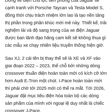
Dòng xe điện chủ lực tiên phong của Jaguar sẽ
cạnh tranh với Porsche Taycan và Tesla Model S,
đồng thời chịu trách nhiệm lớn lao là tạo nền tảng
thị phần trong phân khúc mới mẻ này. Thiết kế, trải
nghiệm lái và độ sang trọng của xe điện Jaguar
được ban lãnh đạo hãng cam kết sẽ không thua gì
các mẫu xe chạy nhiên liệu truyền thống hiện giờ.
Sau XJ, 2 cái tên bị thay thế sẽ là XE và XF vào
giai đoạn 2022 – 2023, thế chỗ bởi những dòng
crossover thuần điện hoàn toàn mới có kích cỡ lớn
hơn Audi E-Tron một chút. I-Pace hoàn toàn mới
thì phải chờ tới 2025 mới có thể ra mắt. Tới 2026,
Jaguar đặt mục tiêu điện hóa toàn bộ các dòng
sản phẩm của mình với ngoại lệ duy nhất là chiếc
crossover J-Pace.