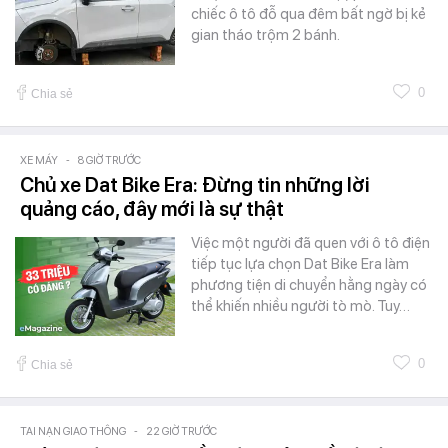
chiếc ô tô đỗ qua đêm bất ngờ bị kẻ
gian tháo trộm 2 bánh.
0
Chia sẻ
XE MÁY
-
8 GIỜ TRƯỚC
Chủ xe Dat Bike Era: Đừng tin những lời
quảng cáo, đây mới là sự thật
Việc một người đã quen với ô tô điện
tiếp tục lựa chọn Dat Bike Era làm
phương tiện di chuyển hằng ngày có
thể khiến nhiều người tò mò. Tuy…
0
Chia sẻ
TAI NẠN GIAO THÔNG
-
22 GIỜ TRƯỚC