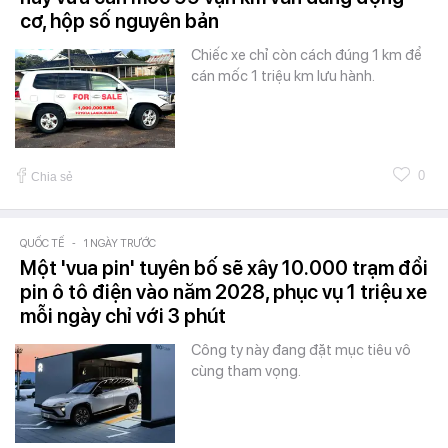
cơ, hộp số nguyên bản
Chiếc xe chỉ còn cách đúng 1 km để
cán mốc 1 triệu km lưu hành.
0
Chia sẻ
QUỐC TẾ
-
1 NGÀY TRƯỚC
Một 'vua pin' tuyên bố sẽ xây 10.000 trạm đổi
pin ô tô điện vào năm 2028, phục vụ 1 triệu xe
mỗi ngày chỉ với 3 phút
Công ty này đang đặt mục tiêu vô
cùng tham vọng.