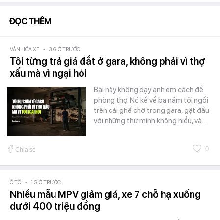
ĐỌC THÊM
VĂN HÓA XE
-
3 GIỜ TRƯỚC
Tôi từng trả giá đắt ở gara, không phải vì thợ
xấu mà vì ngại hỏi
Bài này không dạy anh em cách đề
phòng thợ. Nó kể về ba năm tôi ngồi
trên cái ghế chờ trong gara, gật đầu
với những thứ mình không hiểu, và…
0
Chia sẻ
Ô TÔ
-
1 GIỜ TRƯỚC
Nhiều mẫu MPV giảm giá, xe 7 chỗ hạ xuống
dưới 400 triệu đồng