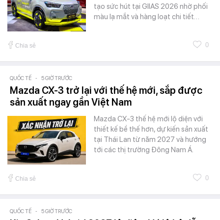
tạo sức hút tại GIIAS 2026 nhờ phối
màu lạ mắt và hàng loạt chi tiết…
0
Chia sẻ
QUỐC TẾ
-
5 GIỜ TRƯỚC
Mazda CX-3 trở lại với thế hệ mới, sắp được
sản xuất ngay gần Việt Nam
Mazda CX-3 thế hệ mới lộ diện với
thiết kế bề thế hơn, dự kiến sản xuất
tại Thái Lan từ năm 2027 và hướng
tới các thị trường Đông Nam Á.
0
Chia sẻ
QUỐC TẾ
-
5 GIỜ TRƯỚC