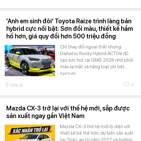
'Anh em sinh đôi' Toyota Raize trình làng bản
hybrid cực nổi bật: Sơn đổi màu, thiết kế hầm
hố hơn, giá quy đổi hơn 500 triệu đồng
Chỉ thay đổi ngoại thất nhưng
Daihatsu Rocky Hybrid ACTIVe đủ
tạo sức hút tại GIIAS 2026 nhờ phối
màu lạ mắt và hàng loạt chi tiết…
4 giờ trước
0
Chia sẻ
Mazda CX-3 trở lại với thế hệ mới, sắp được
sản xuất ngay gần Việt Nam
Mazda CX-3 thế hệ mới lộ diện với
thiết kế bề thế hơn, dự kiến sản xuất
tại Thái Lan từ năm 2027 và hướng