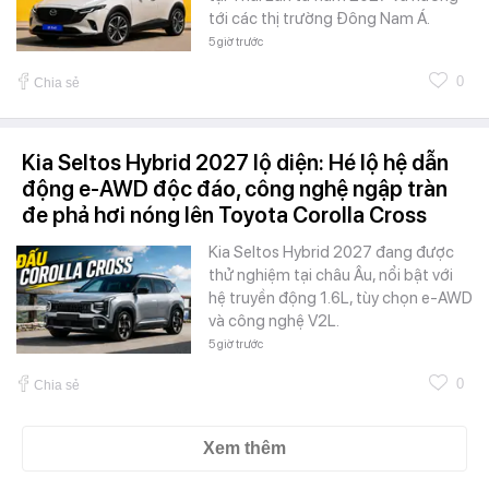
tới các thị trường Đông Nam Á.
5 giờ trước
0
Chia sẻ
Kia Seltos Hybrid 2027 lộ diện: Hé lộ hệ dẫn
động e-AWD độc đáo, công nghệ ngập tràn
đe phả hơi nóng lên Toyota Corolla Cross
Kia Seltos Hybrid 2027 đang được
thử nghiệm tại châu Âu, nổi bật với
hệ truyền động 1.6L, tùy chọn e-AWD
và công nghệ V2L.
5 giờ trước
0
Chia sẻ
Xem thêm