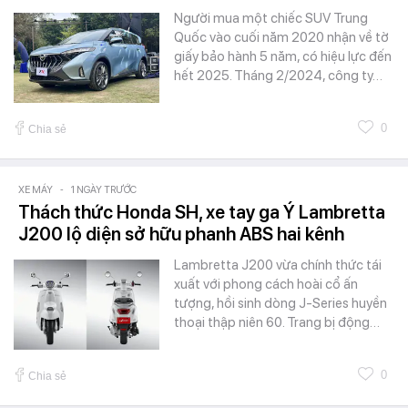
Người mua một chiếc SUV Trung
Quốc vào cuối năm 2020 nhận về tờ
giấy bảo hành 5 năm, có hiệu lực đến
hết 2025. Tháng 2/2024, công ty…
0
Chia sẻ
XE MÁY
-
1 NGÀY TRƯỚC
Thách thức Honda SH, xe tay ga Ý Lambretta
J200 lộ diện sở hữu phanh ABS hai kênh
Lambretta J200 vừa chính thức tái
xuất với phong cách hoài cổ ấn
tượng, hồi sinh dòng J-Series huyền
thoại thập niên 60. Trang bị động…
0
Chia sẻ