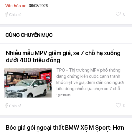
Văn hóa xe
-06/08/2026
0
Chia sẻ
CÙNG CHUYÊN MỤC
Nhiều mẫu MPV giảm giá, xe 7 chỗ hạ xuống
dưới 400 triệu đồng
TPO - Thị trường MPV phổ thông
đang chứng kiến cuộc cạnh tranh
khốc liệt về giá, đem đến cho người
tiêu dùng nhiều lựa chọn xe 7 chỗ…
1 giờ trước
0
Chia sẻ
Bóc giá gói ngoại thất BMW X5 M Sport: Hơn