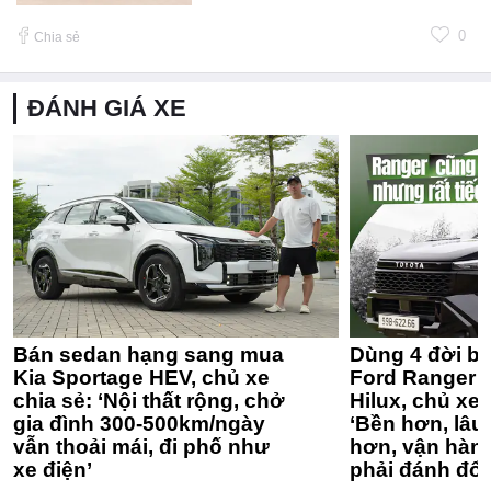
0
Chia sẻ
ĐÁNH GIÁ XE
Bán sedan hạng sang mua
Dùng 4 đời bá
Kia Sportage HEV, chủ xe
Ford Ranger 
chia sẻ: ‘Nội thất rộng, chở
Hilux, chủ xe 
gia đình 300-500km/ngày
‘Bền hơn, lâu 
vẫn thoải mái, đi phố như
hơn, vận hàn
xe điện’
phải đánh đổi