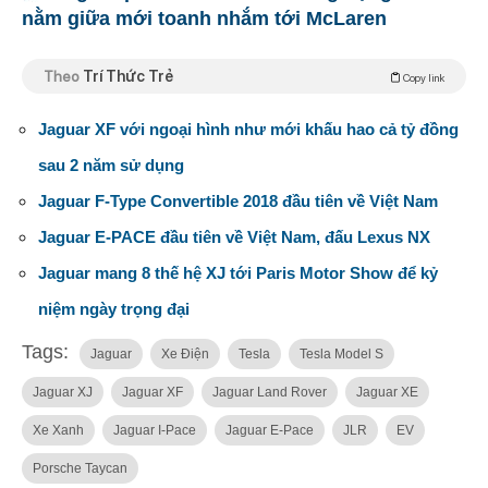
nằm giữa mới toanh nhắm tới McLaren
Theo
Trí Thức Trẻ
Copy link
Jaguar XF với ngoại hình như mới khấu hao cả tỷ đồng
sau 2 năm sử dụng
Jaguar F-Type Convertible 2018 đầu tiên về Việt Nam
Jaguar E-PACE đầu tiên về Việt Nam, đấu Lexus NX
Jaguar mang 8 thế hệ XJ tới Paris Motor Show để kỷ
niệm ngày trọng đại
Tags:
Jaguar
Xe Điện
Tesla
Tesla Model S
Jaguar XJ
Jaguar XF
Jaguar Land Rover
Jaguar XE
Xe Xanh
Jaguar I-Pace
Jaguar E-Pace
JLR
EV
Porsche Taycan