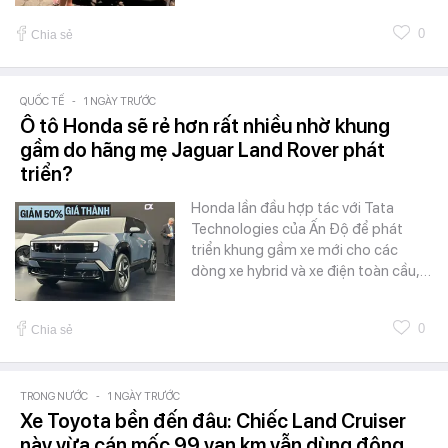
0
Chia sẻ
QUỐC TẾ
-
1 NGÀY TRƯỚC
Ô tô Honda sẽ rẻ hơn rất nhiều nhờ khung
gầm do hãng mẹ Jaguar Land Rover phát
triển?
Honda lần đầu hợp tác với Tata
Technologies của Ấn Độ để phát
triển khung gầm xe mới cho các
dòng xe hybrid và xe điện toàn cầu,…
0
Chia sẻ
TRONG NƯỚC
-
1 NGÀY TRƯỚC
Xe Toyota bền đến đâu: Chiếc Land Cruiser
này vừa cán mốc 99 vạn km vẫn dùng động