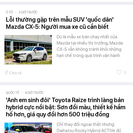
Ô TÔ
-
3 GIỜ TRƯỚC
Lỗi thường gặp trên mẫu SUV 'quốc dân'
Mazda CX-5: Người mua xe cũ cần biết
Dù là mẫu xe bán chạy nhất của
Mazda tại nhiều thị trường, Mazda
CX-5 vẫn không tránh khỏi những
hạn chế trong quá trình vận hành.
0
Chia sẻ
QUỐC TẾ
-
4 GIỜ TRƯỚC
'Anh em sinh đôi' Toyota Raize trình làng bản
hybrid cực nổi bật: Sơn đổi màu, thiết kế hầm
hố hơn, giá quy đổi hơn 500 triệu đồng
Chỉ thay đổi ngoại thất nhưng
Daihatsu Rocky Hybrid ACTIVe đủ