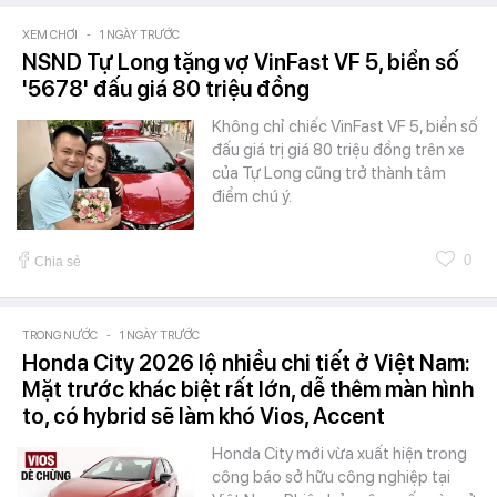
XEM CHƠI
-
1 NGÀY TRƯỚC
NSND Tự Long tặng vợ VinFast VF 5, biển số
'5678' đấu giá 80 triệu đồng
Không chỉ chiếc VinFast VF 5, biển số
đấu giá trị giá 80 triệu đồng trên xe
của Tự Long cũng trở thành tâm
điểm chú ý.
0
Chia sẻ
TRONG NƯỚC
-
1 NGÀY TRƯỚC
Honda City 2026 lộ nhiều chi tiết ở Việt Nam:
Mặt trước khác biệt rất lớn, dễ thêm màn hình
to, có hybrid sẽ làm khó Vios, Accent
Honda City mới vừa xuất hiện trong
công báo sở hữu công nghiệp tại