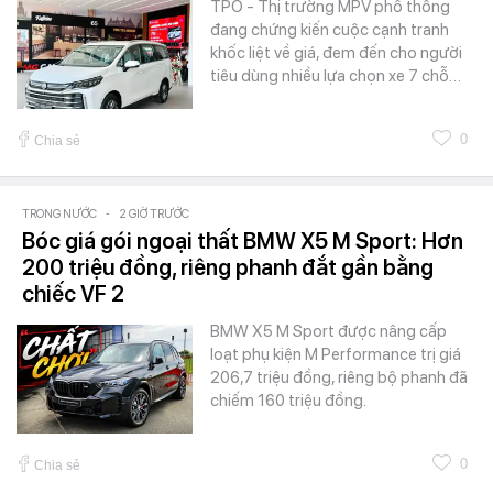
TPO - Thị trường MPV phổ thông
đang chứng kiến cuộc cạnh tranh
khốc liệt về giá, đem đến cho người
tiêu dùng nhiều lựa chọn xe 7 chỗ…
0
Chia sẻ
TRONG NƯỚC
-
2 GIỜ TRƯỚC
Bóc giá gói ngoại thất BMW X5 M Sport: Hơn
200 triệu đồng, riêng phanh đắt gần bằng
chiếc VF 2
BMW X5 M Sport được nâng cấp
loạt phụ kiện M Performance trị giá
206,7 triệu đồng, riêng bộ phanh đã
chiếm 160 triệu đồng.
0
Chia sẻ