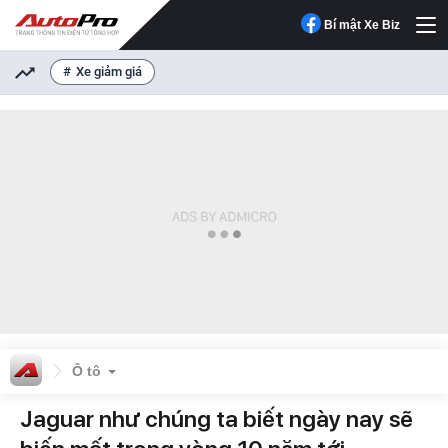
Bí mật Xe Biz
Xe giảm giá
Ô tô
Jaguar như chúng ta biết ngày nay sẽ