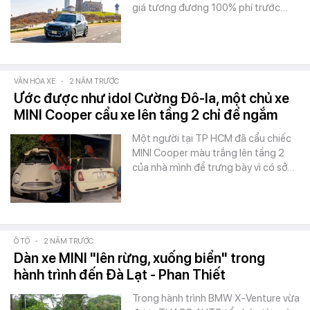
giá tương đương 100% phí trước…
VĂN HÓA XE
-
2 NĂM TRƯỚC
Ước được như idol Cường Đô-la, một chủ xe
MINI Cooper cẩu xe lên tầng 2 chỉ để ngắm
Một người tại TP HCM đã cẩu chiếc
MINI Cooper màu trắng lên tầng 2
của nhà mình để trưng bày vì có sở…
Ô TÔ
-
2 NĂM TRƯỚC
Dàn xe MINI "lên rừng, xuống biển" trong
hành trình đến Đà Lạt - Phan Thiết
Trong hành trình BMW X-Venture vừa