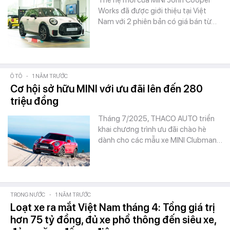
Thế hệ mới của MINI John Cooper
Works đã được giới thiệu tại Việt
Nam với 2 phiên bản có giá bán từ…
Ô TÔ
-
1 NĂM TRƯỚC
Cơ hội sở hữu MINI với ưu đãi lên đến 280
triệu đồng
Tháng 7/2025, THACO AUTO triển
khai chương trình ưu đãi chào hè
dành cho các mẫu xe MINI Clubman…
TRONG NƯỚC
-
1 NĂM TRƯỚC
Loạt xe ra mắt Việt Nam tháng 4: Tổng giá trị
hơn 75 tỷ đồng, đủ xe phổ thông đến siêu xe,