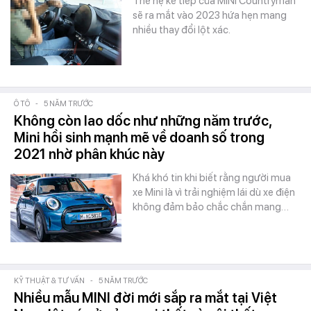
Thế hệ kế tiếp của MINI Countryman
sẽ ra mắt vào 2023 hứa hẹn mang
nhiều thay đổi lột xác.
Ô TÔ
-
5 NĂM TRƯỚC
Không còn lao dốc như những năm trước,
Mini hồi sinh mạnh mẽ về doanh số trong
2021 nhờ phân khúc này
Khá khó tin khi biết rằng người mua
xe Mini là vì trải nghiệm lái dù xe điện
không đảm bảo chắc chắn mang…
KỸ THUẬT & TƯ VẤN
-
5 NĂM TRƯỚC
Nhiều mẫu MINI đời mới sắp ra mắt tại Việt