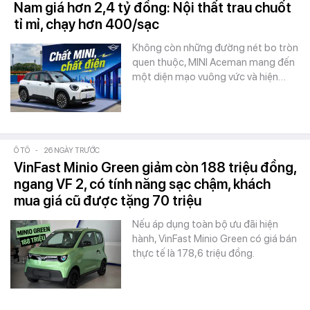
Nam giá hơn 2,4 tỷ đồng: Nội thất trau chuốt
tỉ mỉ, chạy hơn 400/sạc
Không còn những đường nét bo tròn
quen thuộc, MINI Aceman mang đến
một diện mạo vuông vức và hiện…
Ô TÔ
-
26 NGÀY TRƯỚC
VinFast Minio Green giảm còn 188 triệu đồng,
ngang VF 2, có tính năng sạc chậm, khách
mua giá cũ được tặng 70 triệu
Nếu áp dụng toàn bộ ưu đãi hiện
hành, VinFast Minio Green có giá bán
thực tế là 178,6 triệu đồng.