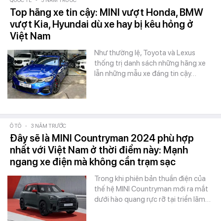
QUỐC TẾ
-
3 NĂM TRƯỚC
Top hãng xe tin cậy: MINI vượt Honda, BMW
vượt Kia, Hyundai dù xe hay bị kêu hỏng ở
Việt Nam
Như thường lệ, Toyota và Lexus
thống trị danh sách những hãng xe
lẫn những mẫu xe đáng tin cậy…
Ô TÔ
-
3 NĂM TRƯỚC
Đây sẽ là MINI Countryman 2024 phù hợp
nhất với Việt Nam ở thời điểm này: Mạnh
ngang xe điện mà không cần trạm sạc
Trong khi phiên bản thuần điện của
thế hệ MINI Countryman mới ra mắt
dưới hào quang rực rỡ tại triển lãm…