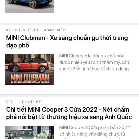
KỸ THUẬT & TƯ VẤN
-
4 NĂM TRƯỚC
MINI Clubman - Xe sang chuẩn gu thời trang
dạo phố
MINI Clubman là dòng xe hài hòa
được nhiều yếu tố từ thẩm mỹ, cảm
xúc lái đến tính thực tế khi sử dụng.
Ô TÔ
-
4 NĂM TRƯỚC
Chi tiết MINI Cooper 3 Cửa 2022 - Nét chấm
phá nổi bật từ thương hiệu xe sang Anh Quốc
MINI Cooper 3 Cửa phiên bản 2022
có nhiều nâng cấp đáng chú ý, từ