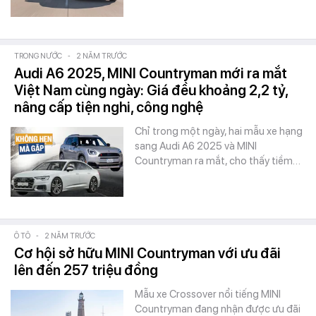
TRONG NƯỚC
-
2 NĂM TRƯỚC
Audi A6 2025, MINI Countryman mới ra mắt
Việt Nam cùng ngày: Giá đều khoảng 2,2 tỷ,
nâng cấp tiện nghi, công nghệ
Chỉ trong một ngày, hai mẫu xe hạng
sang Audi A6 2025 và MINI
Countryman ra mắt, cho thấy tiềm…
Ô TÔ
-
2 NĂM TRƯỚC
Cơ hội sở hữu MINI Countryman với ưu đãi
lên đến 257 triệu đồng
Mẫu xe Crossover nổi tiếng MINI
Countryman đang nhận được ưu đãi