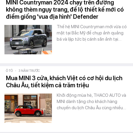
MINI Countryman 2024 chạy trên đường
không thèm ngụy trang, để lộ thiết kế mới có
điểm giống 'vua địa hình' Defender
Thế hệ MINI Countryman mới vừa có
mặt tại Bắc Mỹ để chụp ảnh quảng
bá và lập tức bị cánh săn ảnh tại…
Ô TÔ
-
3 NĂM TRƯỚC
Mua MINI 3 cửa, khách Việt có cơ hội du lịch
Châu Âu, tiết kiệm cả trăm triệu
Khởi động mùa hè, THACO AUTO và
MINI dành tặng cho khách hàng
chuyến du lịch Châu Âu cùng nhiều…