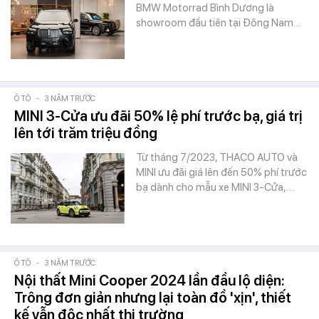
BMW Motorrad Bình Dương là
showroom đầu tiên tại Đông Nam…
Ô TÔ
-
3 NĂM TRƯỚC
MINI 3-Cửa ưu đãi 50% lệ phí trước bạ, giá trị
lên tới trăm triệu đồng
Từ tháng 7/2023, THACO AUTO và
MINI ưu đãi giá lên đến 50% phí trước
bạ dành cho mẫu xe MINI 3-Cửa,…
Ô TÔ
-
3 NĂM TRƯỚC
Nội thất Mini Cooper 2024 lần đầu lộ diện:
Trông đơn giản nhưng lại toàn đồ 'xịn', thiết
kế vẫn độc nhất thị trường