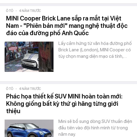
Ô TÔ
-
4 NĂM TRƯỚC
MINI Cooper Brick Lane sắp ra mắt tại Việt
Nam - "Phiên bản mới" mang nghệ thuật độc
đáo của đường phố Anh Quốc
Lấy cảm hứng từ văn hóa đường phố
Brick Lane (London), MINI Cooper có
tùy chọn mang diện mạo cá tính,…
Ô TÔ
-
4 NĂM TRƯỚC
Phác họa thiết kế SUV MINI hoàn toàn mới:
Không giống bất kỳ thứ gì hãng từng giới
thiệu
Mini sẽ bổ sung dòng SUV thuần điện
đầu tiên vào đội hình mình từ trong
năm nay.