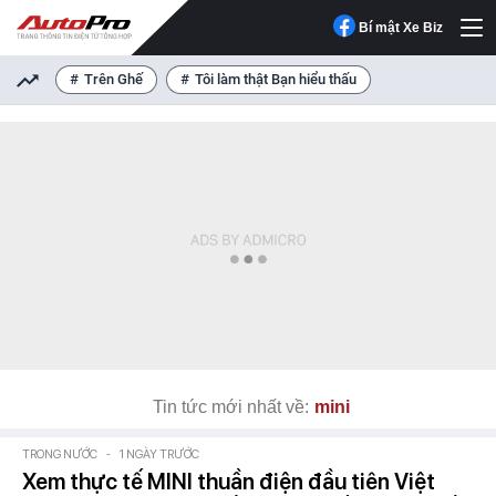
Bí mật Xe Biz
Trên Ghế
Tôi làm thật Bạn hiểu thấu
Tin tức mới nhất về:
mini
TRONG NƯỚC
-
1 NGÀY TRƯỚC
Xem thực tế MINI thuần điện đầu tiên Việt