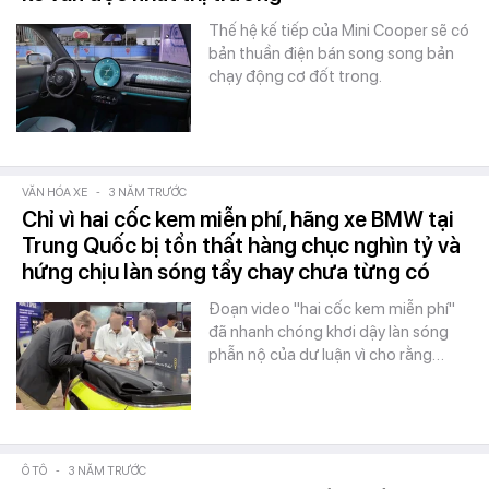
Thế hệ kế tiếp của Mini Cooper sẽ có
bản thuần điện bán song song bản
chạy động cơ đốt trong.
VĂN HÓA XE
-
3 NĂM TRƯỚC
Chỉ vì hai cốc kem miễn phí, hãng xe BMW tại
Trung Quốc bị tổn thất hàng chục nghìn tỷ và
hứng chịu làn sóng tẩy chay chưa từng có
Đoạn video "hai cốc kem miễn phí"
đã nhanh chóng khơi dậy làn sóng
phẫn nộ của dư luận vì cho rằng…
Ô TÔ
-
3 NĂM TRƯỚC