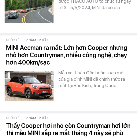
được THACO AUTO tổ chức từ ngày
từ 3 - 5/5/2024, MINI đã có dịp…
QUỐC TẾ
-
2 NĂM TRƯỚC
MINI Aceman ra mắt: Lớn hơn Cooper nhưng
nhỏ hơn Countryman, nhiều công nghệ, chạy
hơn 400km/sạc
Mẫu xe thuần điện hoàn toàn mới
của gia đình MINI đã chính thức ra
mắt tại Bắc Kinh, Trung Quốc.
QUỐC TẾ
-
2 NĂM TRƯỚC
Thấy Cooper hơi nhỏ còn Countryman hơi lớn
thì mẫu MINI sắp ra mắt tháng 4 này sẽ phù