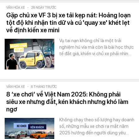
VĂN HÓA XE
-
28 NGÀY TRƯỚC
Gặp chủ xe VF 3 bị xe tải kẹp nát: Hoảng loạn
tột độ khi nhận tin dữ và cú 'quay xe' khét lẹt
về định kiến xe mini
Vụ tai nạn không chỉ là một trải
nghiệm hú vía mà còn là bài học thực
tế đắt giá, khiến vị chủ xe phải nhìn…
VĂN HÓA XE
-
8 THÁNG TRƯỚC
8 ‘xe chơi’ về Việt Nam 2025: Không phải
siêu xe nhưng đắt, kén khách nhưng khó làm
ngơ
Không chạy theo số lượng hay doanh
số, những mẫu xe chơi ra mắt năm
2025 hướng đến người dùng yêu…