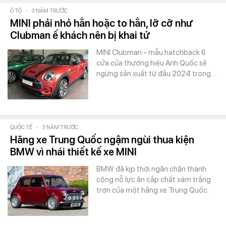
Ô TÔ
-
3 NĂM TRƯỚC
MINI phải nhỏ hẳn hoặc to hẳn, lỡ cỡ như
Clubman ế khách nên bị khai tử
MINI Clubman - mẫu hatchback 6
cửa của thương hiệu Anh Quốc sẽ
ngừng sản xuất từ đầu 2024 trong…
QUỐC TẾ
-
3 NĂM TRƯỚC
Hãng xe Trung Quốc ngậm ngùi thua kiện
BMW vì nhái thiết kế xe MINI
BMW đã kịp thời ngăn chặn thành
công nỗ lực ăn cắp chất xám trắng
trợn của một hãng xe Trung Quốc.