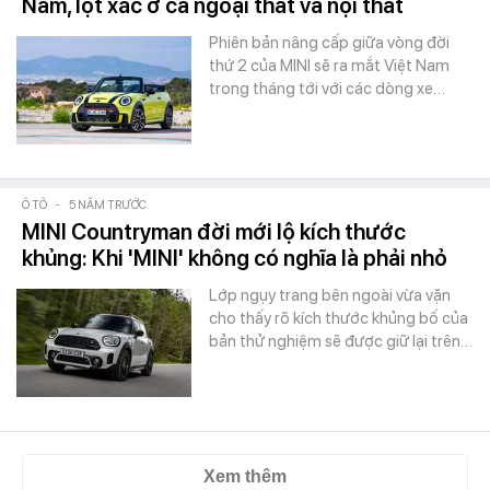
Nam, lột xác ở cả ngoại thất và nội thất
Phiên bản nâng cấp giữa vòng đời
thứ 2 của MINI sẽ ra mắt Việt Nam
trong tháng tới với các dòng xe…
Ô TÔ
-
5 NĂM TRƯỚC
MINI Countryman đời mới lộ kích thước
khủng: Khi 'MINI' không có nghĩa là phải nhỏ
Lớp ngụy trang bên ngoài vừa vặn
cho thấy rõ kích thước khủng bố của
bản thử nghiệm sẽ được giữ lại trên…
Xem thêm