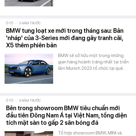
Ô TÔ
-
3 NĂM TRƯỚC
BMW tung loạt xe mới trong tháng sau: Bản
'nháp' của 3-Series mới đang gây tranh cãi,
X5 thêm phiên bản
BMW sẽ sở hữu một trong những
gian hàng hoành tráng nhất tại triển
lãm Munich 2023 tổ chức tại quê…
Ô TÔ
-
3 NĂM TRƯỚC
Bên trong showroom BMW tiêu chuẩn mới
đầu tiên Đông Nam Á tại Việt Nam, tổng diện
tích mặt sàn to gấp 2 sân bóng đá
Tổ hợp showroom BMW, MINI và