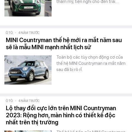
thẩm mỹ, tiện nghi cho đến trải…
Ô TÔ
-
4 NĂM TRƯỚC
MINI Countryman thế hệ mới ra mắt năm sau
sẽ là mẫu MINI mạnh nhất lịch sử
Toàn bộ các tùy chọn động cơ của
thế hệ MINI Countryman ra mắt năm
sau đã bị rò rỉ.
Ô TÔ
-
4 NĂM TRƯỚC
Lộ thay đổi cực lớn trên MINI Countryman
2023: Rộng hơn, màn hình có thiết kế độc
nhất trên thị trường