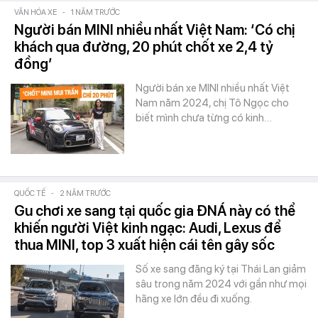
VĂN HÓA XE
-
1 NĂM TRƯỚC
Người bán MINI nhiều nhất Việt Nam: ‘Có chị
khách qua đường, 20 phút chốt xe 2,4 tỷ
đồng’
Người bán xe MINI nhiều nhất Việt
Nam năm 2024, chị Tô Ngọc cho
biết mình chưa từng có kinh…
QUỐC TẾ
-
2 NĂM TRƯỚC
Gu chơi xe sang tại quốc gia ĐNÁ này có thể
khiến người Việt kinh ngạc: Audi, Lexus để
thua MINI, top 3 xuất hiện cái tên gây sốc
Số xe sang đăng ký tại Thái Lan giảm
sâu trong năm 2024 với gần như mọi
hãng xe lớn đều đi xuống.