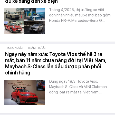
đủ xe xăng đến xe điện
Tháng 4/2025, thị trường xe Việt
đón nhận nhiều mẫu xe mới bao gồm
Honda HR-V, Mercedes-Benz G…
TRONG NƯỚC
-
1 NĂM TRƯỚC
Ngày này năm xưa: Toyota Vios thế hệ 3 ra
mắt, bán 11 năm chưa nâng đời tại Việt Nam,
Maybach S-Class lần đầu được phân phối
chính hãng
Đúng ngày 18/3, Toyota Vios,
Maybach S-Class và MINI Clubman
đồng loạt ra mắt tại Việt Nam.…