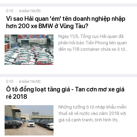
Ô TÔ
-
8 NĂM TRƯỚC
Vì sao Hải quan 'ém' tên doanh nghiệp nhập
hơn 200 xe BMW ở Vũng Tàu?
Ngày 11/5, Tổng cục Hải quan đã
phản hồi báo Tiền Phong liên quan
đến vụ 118 container chứa xe ô tô…
Ô TÔ
-
8 NĂM TRƯỚC
Ô tô đồng loạt tăng giá - Tan cơn mơ xe giá
rẻ 2018
Những tưởng ô tô nhập khẩu miễn
thuế sẽ về nước vào năm 2018 với
giá cả cạnh tranh, tình hình thị…