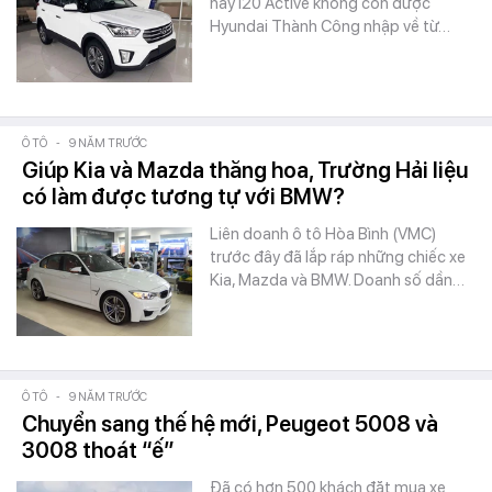
hay i20 Active không còn được
Hyundai Thành Công nhập về từ…
Ô TÔ
-
9 NĂM TRƯỚC
Giúp Kia và Mazda thăng hoa, Trường Hải liệu
có làm được tương tự với BMW?
Liên doanh ô tô Hòa Bình (VMC)
trước đây đã lắp ráp những chiếc xe
Kia, Mazda và BMW. Doanh số dần…
Ô TÔ
-
9 NĂM TRƯỚC
Chuyển sang thế hệ mới, Peugeot 5008 và
3008 thoát “ế”
Đã có hơn 500 khách đặt mua xe