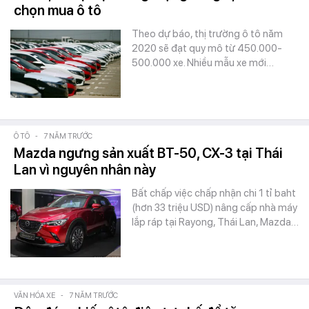
chọn mua ô tô
Theo dự báo, thị trường ô tô năm
2020 sẽ đạt quy mô từ 450.000-
500.000 xe. Nhiều mẫu xe mới…
Ô TÔ
-
7 NĂM TRƯỚC
Mazda ngưng sản xuất BT-50, CX-3 tại Thái
Lan vì nguyên nhân này
Bất chấp việc chấp nhận chi 1 tỉ baht
(hơn 33 triệu USD) nâng cấp nhà máy
lắp ráp tại Rayong, Thái Lan, Mazda…
VĂN HÓA XE
-
7 NĂM TRƯỚC