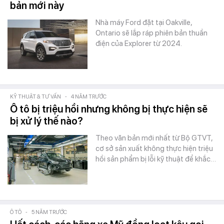
bản mới này
Nhà máy Ford đặt tại Oakville,
Ontario sẽ lắp ráp phiên bản thuần
điện của Explorer từ 2024.
KỸ THUẬT & TƯ VẤN
-
4 NĂM TRƯỚC
Ô tô bị triệu hồi nhưng không bị thực hiện sẽ
bị xử lý thế nào?
Theo văn bản mới nhất từ Bộ GTVT,
cơ sở sản xuất không thực hiện triệu
hồi sản phẩm bị lỗi kỹ thuật để khắc…
Ô TÔ
-
5 NĂM TRƯỚC