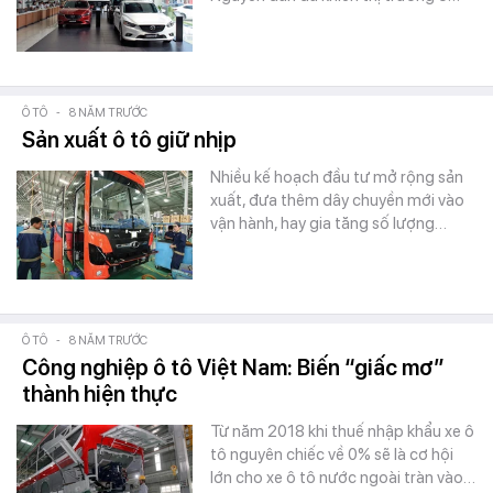
Ô TÔ
-
8 NĂM TRƯỚC
Sản xuất ô tô giữ nhịp
Nhiều kế hoạch đầu tư mở rộng sản
xuất, đưa thêm dây chuyền mới vào
vận hành, hay gia tăng số lượng…
Ô TÔ
-
8 NĂM TRƯỚC
Công nghiệp ô tô Việt Nam: Biến “giấc mơ”
thành hiện thực
Từ năm 2018 khi thuế nhập khẩu xe ô
tô nguyên chiếc về 0% sẽ là cơ hội
lớn cho xe ô tô nước ngoài tràn vào…