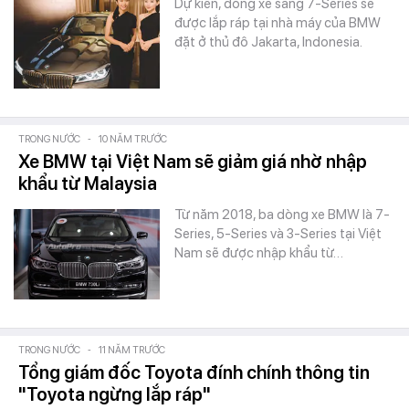
Dự kiến, dòng xe sang 7-Series sẽ
được lắp ráp tại nhà máy của BMW
đặt ở thủ đô Jakarta, Indonesia.
TRONG NƯỚC
-
10 NĂM TRƯỚC
Xe BMW tại Việt Nam sẽ giảm giá nhờ nhập
khẩu từ Malaysia
Từ năm 2018, ba dòng xe BMW là 7-
Series, 5-Series và 3-Series tại Việt
Nam sẽ được nhập khẩu từ…
TRONG NƯỚC
-
11 NĂM TRƯỚC
Tổng giám đốc Toyota đính chính thông tin
"Toyota ngừng lắp ráp"