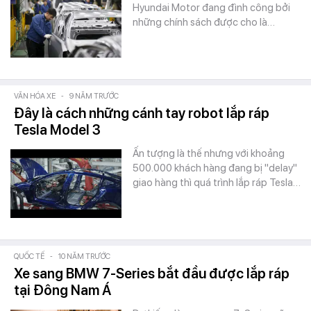
Hyundai Motor đang đình công bởi
những chính sách được cho là…
VĂN HÓA XE
-
9 NĂM TRƯỚC
Đây là cách những cánh tay robot lắp ráp
Tesla Model 3
Ấn tượng là thế nhưng với khoảng
500.000 khách hàng đang bị "delay"
giao hàng thì quá trình lắp ráp Tesla…
QUỐC TẾ
-
10 NĂM TRƯỚC
Xe sang BMW 7-Series bắt đầu được lắp ráp
tại Đông Nam Á