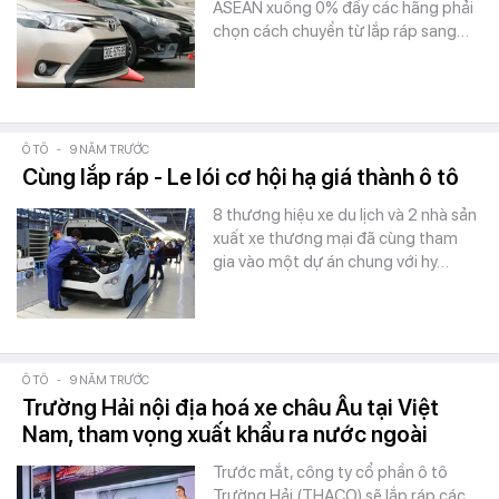
ASEAN xuống 0% đẩy các hãng phải
chọn cách chuyển từ lắp ráp sang…
Ô TÔ
-
9 NĂM TRƯỚC
Cùng lắp ráp - Le lói cơ hội hạ giá thành ô tô
8 thương hiệu xe du lịch và 2 nhà sản
xuất xe thương mại đã cùng tham
gia vào một dự án chung với hy…
Ô TÔ
-
9 NĂM TRƯỚC
Trường Hải nội địa hoá xe châu Âu tại Việt
Nam, tham vọng xuất khẩu ra nước ngoài
Trước mắt, công ty cổ phần ô tô
Trường Hải (THACO) sẽ lắp ráp các