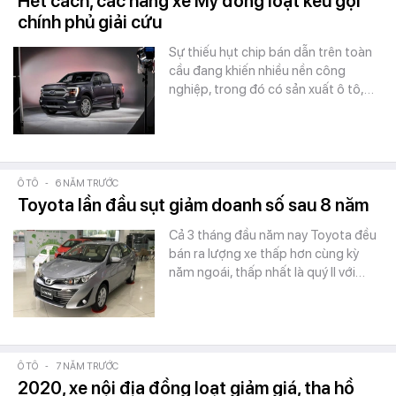
Hết cách, các hãng xe Mỹ đồng loạt kêu gọi
chính phủ giải cứu
Sự thiếu hụt chip bán dẫn trên toàn
cầu đang khiến nhiều nền công
nghiệp, trong đó có sản xuất ô tô,…
Ô TÔ
-
6 NĂM TRƯỚC
Toyota lần đầu sụt giảm doanh số sau 8 năm
Cả 3 tháng đầu năm nay Toyota đều
bán ra lượng xe thấp hơn cùng kỳ
năm ngoái, thấp nhất là quý II với…
Ô TÔ
-
7 NĂM TRƯỚC
2020, xe nội địa đồng loạt giảm giá, tha hồ