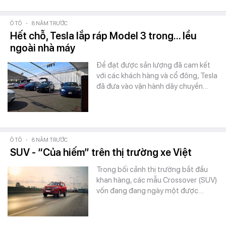
Ô TÔ
-
8 NĂM TRƯỚC
Hết chỗ, Tesla lắp ráp Model 3 trong... lều
ngoài nhà máy
Để đạt được sản lượng đã cam kết
với các khách hàng và cổ đông, Tesla
đã đưa vào vận hành dây chuyền…
Ô TÔ
-
8 NĂM TRƯỚC
SUV - “Của hiếm” trên thị trường xe Việt
Trong bối cảnh thị trường bắt đầu
khan hàng, các mẫu Crossover (SUV)
vốn đang đang ngày một được…