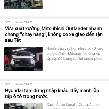
Ô TÔ
-
9 NĂM TRƯỚC
Vừa xuất xưởng, Mitsubishi Outlander nhanh
chóng “cháy hàng”, không có xe giao đến tận
sau Tết
Nguồn cầu cao hơn nhiều so với sức
cung dự kiến, Mitsubishi không kịp
lắp ráp đủ lượng xe Outlander phục…
Ô TÔ
-
9 NĂM TRƯỚC
Hyundai tạm dừng nhập khẩu, đẩy mạnh lắp
ráp ô tô trong nước
Các mẫu xe Sonata, Creta, Accent