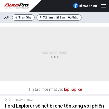
Bí mật Xe Biz
Trên Ghế
Tôi làm thật Bạn hiểu thấu
Tin tức mới nhất về:
lắp ráp xe
Ô TÔ
-
4 NĂM TRƯỚC
Ford Explorer sẽ hết bị chê tốn xăng với phiên