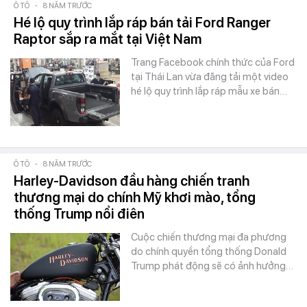
Ô TÔ
-
8 NĂM TRƯỚC
Hé lộ quy trình lắp ráp bán tải Ford Ranger
Raptor sắp ra mắt tại Việt Nam
Trang Facebook chính thức của Ford
tại Thái Lan vừa đăng tải một video
hé lộ quy trình lắp ráp mẫu xe bán…
Ô TÔ
-
8 NĂM TRƯỚC
Harley-Davidson đầu hàng chiến tranh
thương mại do chính Mỹ khơi mào, tổng
thống Trump nổi điên
Cuộc chiến thương mại đa phương
do chính quyền tổng thống Donald
Trump phát động sẽ có ảnh hưởng…