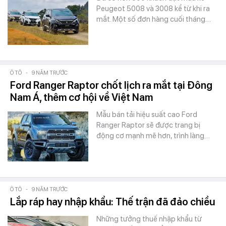
Peugeot 5008 và 3008 kể từ khi ra
mắt. Một số đơn hàng cuối tháng…
Ô TÔ
-
9 NĂM TRƯỚC
Ford Ranger Raptor chốt lịch ra mắt tại Đông
Nam Á, thêm cơ hội về Việt Nam
Mẫu bán tải hiệu suất cao Ford
Ranger Raptor sẽ được trang bị
động cơ mạnh mẽ hơn, trình làng…
Ô TÔ
-
9 NĂM TRƯỚC
Lắp ráp hay nhập khẩu: Thế trận đã đảo chiều
Những tưởng thuế nhập khẩu từ