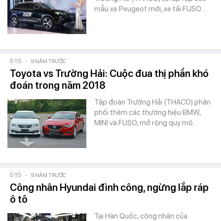
mẫu xe Peugeot mới, xe tải FUSO…
Ô TÔ
-
9 NĂM TRƯỚC
Toyota vs Trường Hải: Cuộc đua thị phần khó
đoán trong năm 2018
Tập đoàn Trường Hải (THACO) phân
phối thêm các thương hiệu BMW,
MINI và FUSO, mở rộng quy mô…
Ô TÔ
-
9 NĂM TRƯỚC
Công nhân Hyundai đình công, ngừng lắp ráp
ô tô
Tại Hàn Quốc, công nhân của