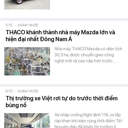
Ô TÔ
-
8 NĂM TRƯỚC
THACO khánh thành nhà máy Mazda lớn và
hiện đại nhất Đông Nam Á
Nhà máy THACO Mazda có diện tích
30,3 ha, được chuyển giao công
nghệ mới và cao cấp hơn trước.…
Ô TÔ
-
8 NĂM TRƯỚC
Thị trường xe Việt rơi tự do trước thời điểm
bùng nổ
Xe nhập vướng Nghị định 116, xe lắp
ráp khan linh kiện cùng thời điểm Tết
Nguyên đán đã khiến thị trường ô…