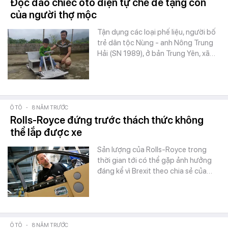
Độc đáo chiếc ôtô điện tự chế để tặng con
của người thợ mộc
Tận dụng các loại phế liệu, người bố
trẻ dân tộc Nùng - anh Nông Trung
Hải (SN 1989), ở bản Trung Yên, xã…
Ô TÔ
-
8 NĂM TRƯỚC
Rolls-Royce đứng trước thách thức không
thể lắp được xe
Sản lượng của Rolls-Royce trong
thời gian tới có thể gặp ảnh hưởng
đáng kể vì Brexit theo chia sẻ của…
Ô TÔ
-
8 NĂM TRƯỚC