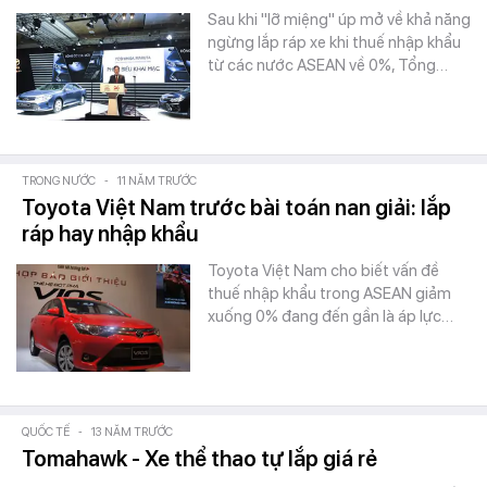
Sau khi "lỡ miệng" úp mở về khả năng
ngừng lắp ráp xe khi thuế nhập khẩu
từ các nước ASEAN về 0%, Tổng…
TRONG NƯỚC
-
11 NĂM TRƯỚC
Toyota Việt Nam trước bài toán nan giải: lắp
ráp hay nhập khẩu
Toyota Việt Nam cho biết vấn đề
thuế nhập khẩu trong ASEAN giảm
xuống 0% đang đến gần là áp lực…
QUỐC TẾ
-
13 NĂM TRƯỚC
Tomahawk - Xe thể thao tự lắp giá rẻ