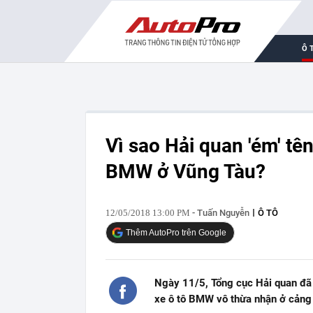
Ô 
Vì sao Hải quan 'ém' t
BMW ở Vũng Tàu?
12/05/2018 13:00 PM
- Tuấn Nguyễn
Ô TÔ
Thêm AutoPro trên Google
Ngày 11/5, Tổng cục Hải quan đã 
xe ô tô BMW vô thừa nhận ở cảng