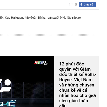
0
Chia sẻ
 tô
Cục Hải quan
tập đoàn BMW
sản xuất ô tô
lắp ráp xe
12 phút độc
quyền với Giám
đốc thiết kế Rolls-
Royce: Việt Nam
và những chuyện
chưa kể về cá
nhân hóa cho giới
siêu giàu toàn
cầu