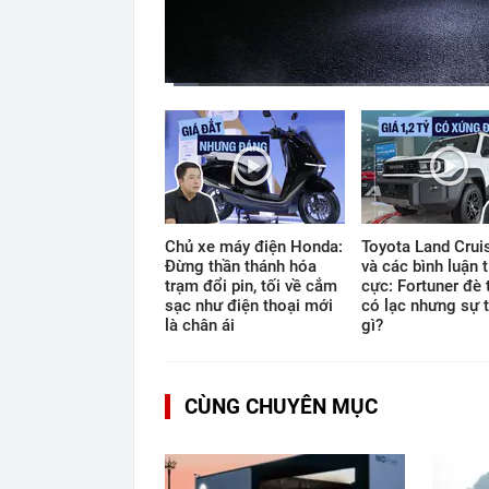
Current
Duration
Time
0:12
/
12:33
Chủ xe máy điện Honda:
Toyota Land Cruis
Đừng thần thánh hóa
và các bình luận t
trạm đổi pin, tối về cắm
cực: Fortuner đè 
sạc như điện thoại mới
có lạc nhưng sự t
là chân ái
gì?
CÙNG CHUYÊN MỤC