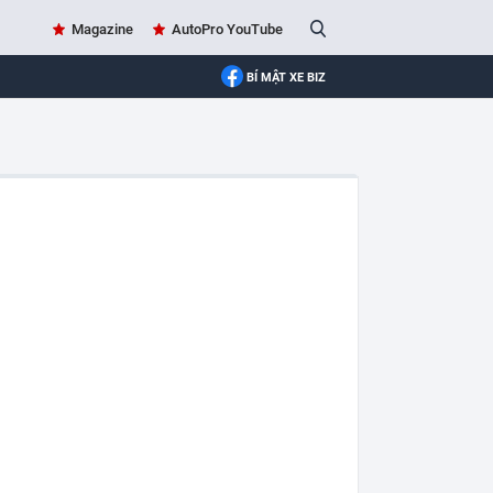
Magazine
AutoPro YouTube
BÍ MẬT XE BIZ