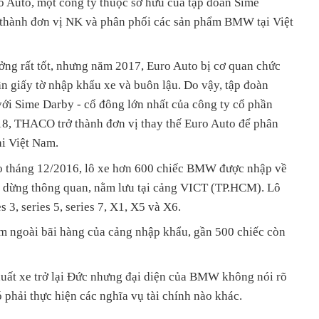
o Auto, một công ty thuộc sở hữu của tập đoàn Sime
ở thành đơn vị NK và phân phối các sản phẩm BMW tại Việt
ởng rất tốt, nhưng năm 2017, Euro Auto bị cơ quan chức
ận giấy tờ nhập khẩu xe và buôn lậu. Do vậy, tập đoàn
i Sime Darby - cổ đông lớn nhất của công ty cổ phần
18, THACO trở thành đơn vị thay thế Euro Auto để phân
ại Việt Nam.
ào tháng 12/2016, lô xe hơn 600 chiếc BMW được nhập về
m dừng thông quan, nằm lưu tại cảng VICT (TP.HCM). Lô
 3, series 5, series 7, X1, X5 và X6.
ằm ngoài bãi hàng của cảng nhập khẩu, gần 500 chiếc còn
uất xe trở lại Đức nhưng đại diện của BMW không nói rõ
ó phải thực hiện các nghĩa vụ tài chính nào khác.