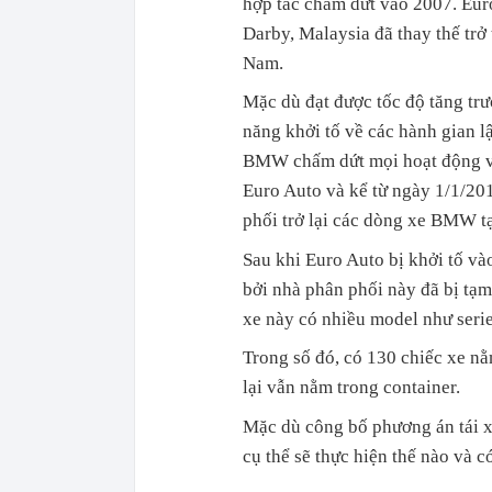
hợp tác chấm dứt vào 2007. Eur
Darby, Malaysia đã thay thế tr
Nam.
Mặc dù đạt được tốc độ tăng trư
năng khởi tố về các hành gian l
BMW chấm dứt mọi hoạt động vớ
Euro Auto và kể từ ngày 1/1/20
phối trở lại các dòng xe BMW t
Sau khi Euro Auto bị khởi tố v
bởi nhà phân phối này đã bị tạ
xe này có nhiều model như series
Trong số đó, có 130 chiếc xe n
lại vẫn nằm trong container.
Mặc dù công bố phương án tái x
cụ thể sẽ thực hiện thế nào và c