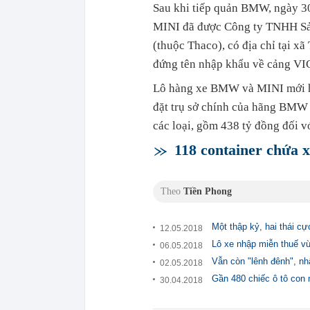
Sau khi tiếp quản BMW, ngày 3
MINI đã được Công ty TNHH Sản
(thuộc Thaco), có địa chỉ tại x
đứng tên nhập khẩu về cảng VIC
Lô hàng xe BMW và MINI mới ho
đặt trụ sở chính của hãng BMW
các loại, gồm 438 tỷ đồng đối v
118 container chứa
Theo
Tiền Phong
Một thập kỷ, hai thái cự
12.05.2018
Lô xe nhập miễn thuế v
06.05.2018
Vẫn còn "lênh đênh", nh
02.05.2018
Gần 480 chiếc ô tô con 
30.04.2018