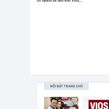
có hybrid sẽ làm khó Vios,…
NỔI BẬT TRANG CHỦ