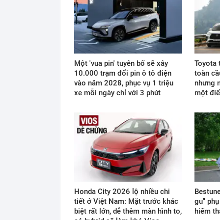
Một 'vua pin' tuyên bố sẽ xây
Toyota t
10.000 trạm đổi pin ô tô điện
toàn cầ
vào năm 2028, phục vụ 1 triệu
nhưng n
xe mỗi ngày chỉ với 3 phút
một đi
Honda City 2026 lộ nhiều chi
Bestune
tiết ở Việt Nam: Mặt trước khác
gu" phụ
biệt rất lớn, dễ thêm màn hình to,
hiếm th