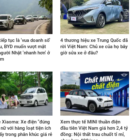
iếp tục là 'vua doanh số'
4 thương hiệu xe Trung Quốc đã
u, BYD muốn vượt mặt
rời Việt Nam: Chủ xe của họ bây
gười Nhật 'nhanh hơn' ở
giờ sửa xe ở đâu?
ểm
 Xiaoma: Xe điện "đúng
Xem thực tế MINI thuần điện
 nữ với hàng loạt tiện ích
đầu tiên Việt Nam giá hơn 2,4 tỷ
ấy trong phân khúc giá rẻ
đồng: Nội thất trau chuốt tỉ mỉ,