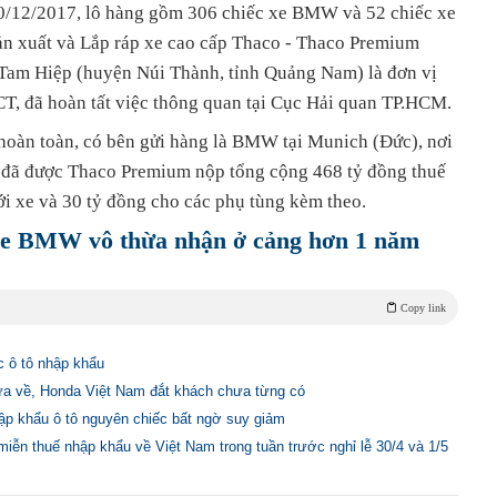
0/12/2017, lô hàng gồm 306 chiếc xe BMW và 52 chiếc xe
 xuất và Lắp ráp xe cao cấp Thaco - Thaco Premium
ã Tam Hiệp (huyện Núi Thành, tỉnh Quảng Nam) là đơn vị
T, đã hoàn tất việc thông quan tại Cục Hải quan TP.HCM.
àn toàn, có bên gửi hàng là BMW tại Munich (Đức), nơi
 đã được Thaco Premium nộp tổng cộng 468 tỷ đồng thuế
ới xe và 30 tỷ đồng cho các phụ tùng kèm theo.
 xe BMW vô thừa nhận ở cảng hơn 1 năm
Copy link
c ô tô nhập khẩu
ừa về, Honda Việt Nam đắt khách chưa từng có
ập khẩu ô tô nguyên chiếc bất ngờ suy giảm
miễn thuế nhập khẩu về Việt Nam trong tuần trước nghỉ lễ 30/4 và 1/5