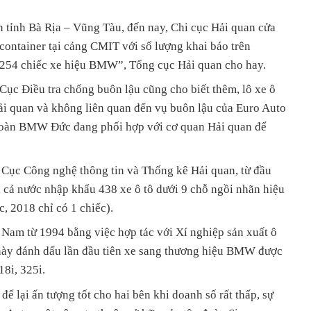
 tỉnh Bà Rịa – Vũng Tàu, đến nay, Chi cục Hải quan cửa
container tại cảng CMIT với số lượng khai báo trên
à 254 chiếc xe hiệu BMW”, Tổng cục Hải quan cho hay.
c Điều tra chống buôn lậu cũng cho biết thêm, lô xe ô
i quan và không liên quan đến vụ buôn lậu của Euro Auto
 đoàn BMW Đức đang phối hợp với cơ quan Hải quan để
a Cục Công nghệ thông tin và Thống kê Hải quan, từ đầu
 cả nước nhập khẩu 438 xe ô tô dưới 9 chỗ ngồi nhãn hiệu
 2018 chỉ có 1 chiếc).
 Nam từ 1994 bằng việc hợp tác với Xí nghiệp sản xuất ô
này đánh dấu lần đầu tiên xe sang thương hiệu BMW được
18i, 325i.
ể lại ấn tượng tốt cho hai bên khi doanh số rất thấp, sự