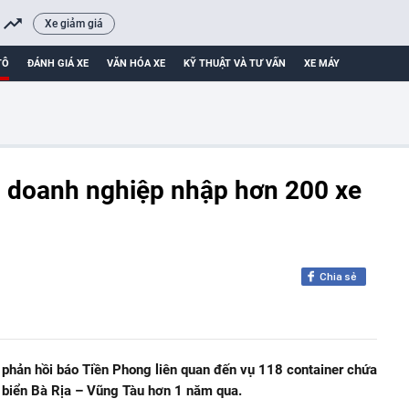
Xe giảm giá
TÔ
ĐÁNH GIÁ XE
VĂN HÓA XE
KỸ THUẬT VÀ TƯ VẤN
XE MÁY
ên doanh nghiệp nhập hơn 200 xe
Chia sẻ
phản hồi báo Tiền Phong liên quan đến vụ 118 container chứa
 biển Bà Rịa – Vũng Tàu hơn 1 năm qua.