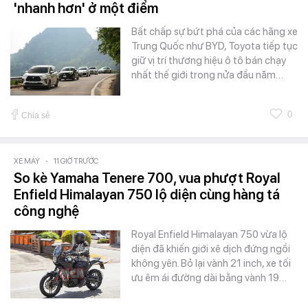
'nhanh hơn' ở một điểm
Bất chấp sự bứt phá của các hãng xe
Trung Quốc như BYD, Toyota tiếp tục
giữ vị trí thương hiệu ô tô bán chạy
nhất thế giới trong nửa đầu năm…
0
Chia sẻ
XE MÁY
-
11 GIỜ TRƯỚC
So kè Yamaha Tenere 700, vua phượt Royal
Enfield Himalayan 750 lộ diện cùng hàng tá
công nghệ
Royal Enfield Himalayan 750 vừa lộ
diện đã khiến giới xê dịch đứng ngồi
không yên. Bỏ lại vành 21 inch, xe tối
ưu êm ái đường dài bằng vành 19…