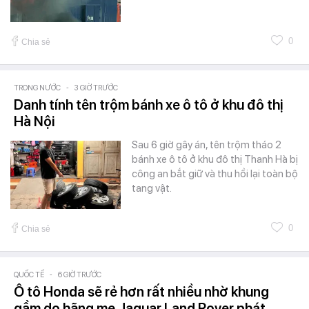
0
Chia sẻ
TRONG NƯỚC
-
3 GIỜ TRƯỚC
Danh tính tên trộm bánh xe ô tô ở khu đô thị
Hà Nội
Sau 6 giờ gây án, tên trộm tháo 2
bánh xe ô tô ở khu đô thị Thanh Hà bị
công an bắt giữ và thu hồi lại toàn bộ
tang vật.
0
Chia sẻ
QUỐC TẾ
-
6 GIỜ TRƯỚC
Ô tô Honda sẽ rẻ hơn rất nhiều nhờ khung
gầm do hãng mẹ Jaguar Land Rover phát