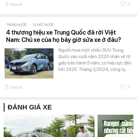
0
Chia sẻ
TRONG NƯỚC
-
12 GIỜ TRƯỚC
4 thương hiệu xe Trung Quốc đã rời Việt
Nam: Chủ xe của họ bây giờ sửa xe ở đâu?
Người mua một chiếc SUV Trung
Quốc vào cuối năm 2020 nhận về tờ
giấy bảo hành 5 năm, có hiệu lực đến
hết 2025. Tháng 2/2024, công ty…
0
Chia sẻ
ĐÁNH GIÁ XE