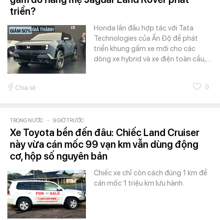
triển?
Honda lần đầu hợp tác với Tata
Technologies của Ấn Độ để phát
triển khung gầm xe mới cho các
dòng xe hybrid và xe điện toàn cầu,…
0
Chia sẻ
TRONG NƯỚC
-
9 GIỜ TRƯỚC
Xe Toyota bền đến đâu: Chiếc Land Cruiser
này vừa cán mốc 99 vạn km vẫn dùng động
cơ, hộp số nguyên bản
Chiếc xe chỉ còn cách đúng 1 km để
cán mốc 1 triệu km lưu hành.