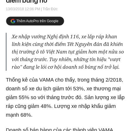
điểm bùng nổ
13/03/2018 12:06 PM
| Trần Đức
Thêm AutoPro trên Google
Xe nhập vướng Nghị định 116, xe lắp ráp khan
linh kiện cùng thời điểm Tết Nguyên đán đã khiến
thị trường ô tô Việt Nam tụt giảm hơn một nửa so
với tháng trước. Tuy nhiên, những tín hiệu "vượt
rào" đang le lói cơ hội doanh số bùng nổ trở lại.
Thống kê của VAMA cho thấy, trong tháng 2/2018,
doanh số xe du lịch giảm tới 53%, xe thương mại
giảm 55% so với tháng trước đó. Sản lượng xe lắp
ráp cũng giảm 48%. Lượng xe nhập khẩu giảm
mạnh 68%.
Doanh số bán hàng của các thành viên VAMA