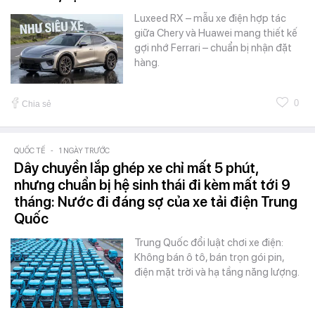
Luxeed RX – mẫu xe điện hợp tác
giữa Chery và Huawei mang thiết kế
gợi nhớ Ferrari – chuẩn bị nhận đặt
hàng.
0
Chia sẻ
QUỐC TẾ
-
1 NGÀY TRƯỚC
Dây chuyền lắp ghép xe chỉ mất 5 phút,
nhưng chuẩn bị hệ sinh thái đi kèm mất tới 9
tháng: Nước đi đáng sợ của xe tải điện Trung
Quốc
Trung Quốc đổi luật chơi xe điện:
Không bán ô tô, bán trọn gói pin,
điện mặt trời và hạ tầng năng lượng.