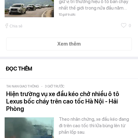
giữ vị trí thương hiệu ô tô bán chạy
nhất thế giới trong nửa đầu năm…
10 giờ trước
0
Chia sẻ
Xem thêm
ĐỌC THÊM
TAI NẠN GIAO THÔNG
-
3 GIỜ TRƯỚC
Hiện trường vụ xe đầu kéo chở nhiều ô tô
Lexus bốc cháy trên cao tốc Hà Nội - Hải
Phòng
Theo nhân chứng, xe đầu kéo đang
đi trên cao tốc thì lửa bùng lên từ
phần lốp sau.