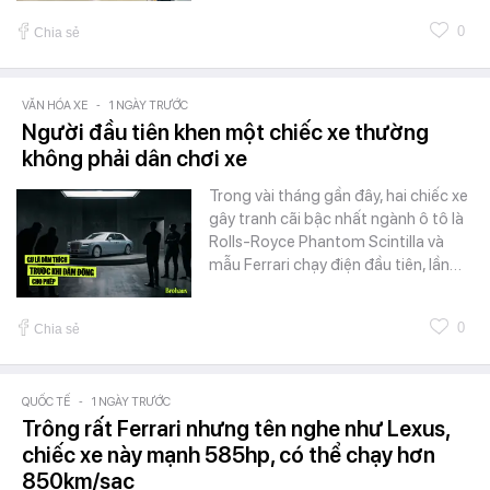
0
Chia sẻ
VĂN HÓA XE
-
1 NGÀY TRƯỚC
Người đầu tiên khen một chiếc xe thường
không phải dân chơi xe
Trong vài tháng gần đây, hai chiếc xe
gây tranh cãi bậc nhất ngành ô tô là
Rolls-Royce Phantom Scintilla và
mẫu Ferrari chạy điện đầu tiên, lần…
0
Chia sẻ
QUỐC TẾ
-
1 NGÀY TRƯỚC
Trông rất Ferrari nhưng tên nghe như Lexus,
chiếc xe này mạnh 585hp, có thể chạy hơn
850km/sạc