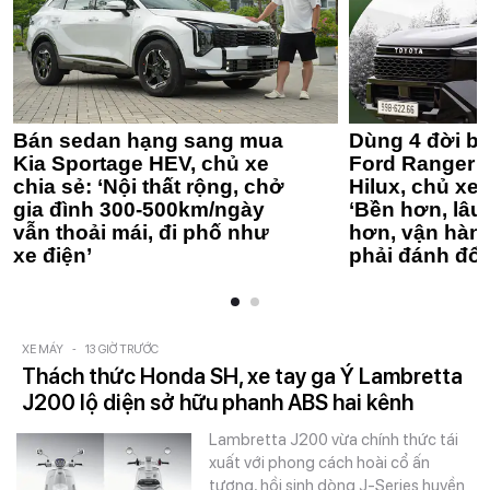
Bán sedan hạng sang mua
Dùng 4 đời bá
Kia Sportage HEV, chủ xe
Ford Ranger 
chia sẻ: ‘Nội thất rộng, chở
Hilux, chủ xe 
gia đình 300-500km/ngày
‘Bền hơn, lâu 
vẫn thoải mái, đi phố như
hơn, vận hàn
xe điện’
phải đánh đổi
XE MÁY
-
13 GIỜ TRƯỚC
Thách thức Honda SH, xe tay ga Ý Lambretta
J200 lộ diện sở hữu phanh ABS hai kênh
Lambretta J200 vừa chính thức tái
xuất với phong cách hoài cổ ấn
tượng, hồi sinh dòng J-Series huyền