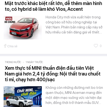
Mặt trước khác biệt rất lớn, dễ thêm màn hình
to, có hybrid sẽ làm khó Vios, Accent
Honda City mới vừa xuất hiện trong
công báo sở hữu công nghiệp tại
Việt Nam. Phiên bản nâng cấp này sở
hữu nhiều cải tiến đáng giá về thiết…
0
Chia sẻ
TRONG NƯỚC
-
1 NGÀY TRƯỚC
Xem thực tế MINI thuần điện đầu tiên Việt
Nam giá hơn 2,4 tỷ đồng: Nội thất trau chuốt
tỉ mỉ, chạy hơn 400/sạc
Không còn những đường nét bo tròn
quen thuộc, MINI Aceman mang đến
một diện mạo vuông vức và hiện đại
hơn, đồng thời trở thành mẫu SUV…