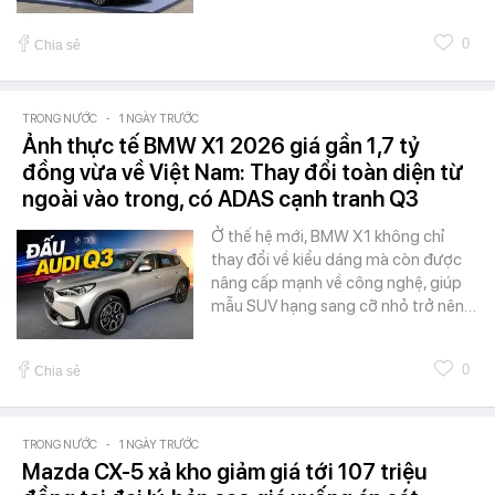
0
Chia sẻ
TRONG NƯỚC
-
1 NGÀY TRƯỚC
Ảnh thực tế BMW X1 2026 giá gần 1,7 tỷ
đồng vừa về Việt Nam: Thay đổi toàn diện từ
ngoài vào trong, có ADAS cạnh tranh Q3
Ở thế hệ mới, BMW X1 không chỉ
thay đổi về kiểu dáng mà còn được
nâng cấp mạnh về công nghệ, giúp
mẫu SUV hạng sang cỡ nhỏ trở nên…
0
Chia sẻ
TRONG NƯỚC
-
1 NGÀY TRƯỚC
Mazda CX-5 xả kho giảm giá tới 107 triệu