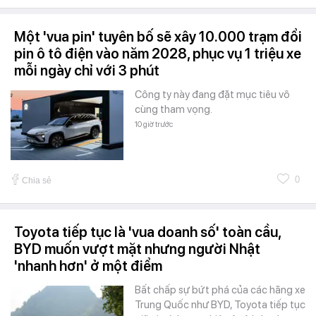
Một 'vua pin' tuyên bố sẽ xây 10.000 trạm đổi
pin ô tô điện vào năm 2028, phục vụ 1 triệu xe
mỗi ngày chỉ với 3 phút
Công ty này đang đặt mục tiêu vô
cùng tham vọng.
10 giờ trước
0
Chia sẻ
Toyota tiếp tục là 'vua doanh số' toàn cầu,
BYD muốn vượt mặt nhưng người Nhật
'nhanh hơn' ở một điểm
Bất chấp sự bứt phá của các hãng xe
Trung Quốc như BYD, Toyota tiếp tục