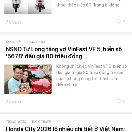
thoại thập niên 60. Trang bị động…
0
Chia sẻ
XEM CHƠI
-
13 GIỜ TRƯỚC
NSND Tự Long tặng vợ VinFast VF 5, biển số
'5678' đấu giá 80 triệu đồng
Không chỉ chiếc VinFast VF 5, biển số
đấu giá trị giá 80 triệu đồng trên xe
của Tự Long cũng trở thành tâm
điểm chú ý.
0
Chia sẻ
TRONG NƯỚC
-
13 GIỜ TRƯỚC
Honda City 2026 lộ nhiều chi tiết ở Việt Nam: