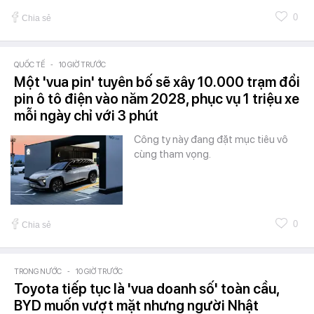
0
Chia sẻ
QUỐC TẾ
-
10 GIỜ TRƯỚC
Một 'vua pin' tuyên bố sẽ xây 10.000 trạm đổi
pin ô tô điện vào năm 2028, phục vụ 1 triệu xe
mỗi ngày chỉ với 3 phút
Công ty này đang đặt mục tiêu vô
cùng tham vọng.
0
Chia sẻ
TRONG NƯỚC
-
10 GIỜ TRƯỚC
Toyota tiếp tục là 'vua doanh số' toàn cầu,
BYD muốn vượt mặt nhưng người Nhật