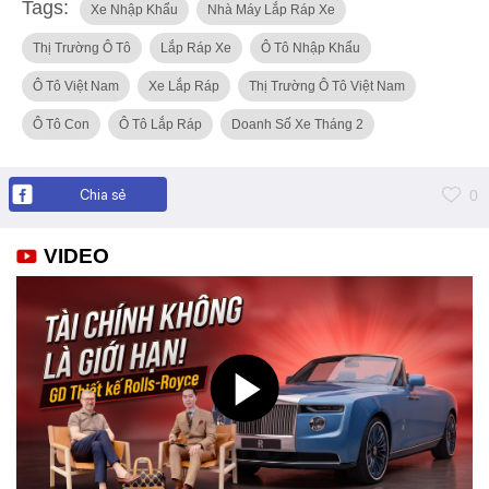
Tags:
Xe Nhập Khẩu
Nhà Máy Lắp Ráp Xe
Thị Trường Ô Tô
Lắp Ráp Xe
Ô Tô Nhập Khẩu
Ô Tô Việt Nam
Xe Lắp Ráp
Thị Trường Ô Tô Việt Nam
Ô Tô Con
Ô Tô Lắp Ráp
Doanh Số Xe Tháng 2
Chia sẻ
0
VIDEO