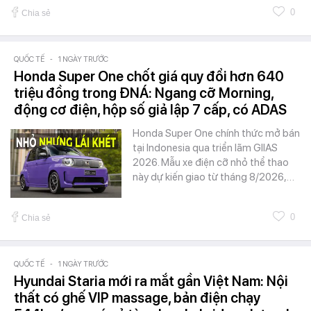
0
Chia sẻ
QUỐC TẾ
-
1 NGÀY TRƯỚC
Honda Super One chốt giá quy đổi hơn 640
triệu đồng trong ĐNÁ: Ngang cỡ Morning,
động cơ điện, hộp số giả lập 7 cấp, có ADAS
Honda Super One chính thức mở bán
tại Indonesia qua triển lãm GIIAS
2026. Mẫu xe điện cỡ nhỏ thể thao
này dự kiến giao từ tháng 8/2026,…
0
Chia sẻ
QUỐC TẾ
-
1 NGÀY TRƯỚC
Hyundai Staria mới ra mắt gần Việt Nam: Nội
thất có ghế VIP massage, bản điện chạy