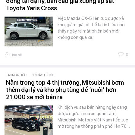
đồng tại đại lý, bản cao giá xuống áp sát
Toyota Yaris Cross
Việc Mazda CX-5 liên tục được xả
kho, giảm giá có thể là tín hiệu cho
thấy ngày ra mắt phiên bản mới
không còn quá xa.
0
Chia sẻ
TRONG NƯỚC
-
1 NGÀY TRƯỚC
Nằm trong top 4 thị trường, Mitsubishi bơm
thêm đại lý và kho phụ tùng để ‘nuôi’ hơn
21.000 xe mới bán ra
Khi dịch vụ sau bán hàng ngày càng
được người mua xe quan tâm,
Mitsubishi Motors Việt Nam tiếp tục
mở rộng hệ thống phân phối lên 76…