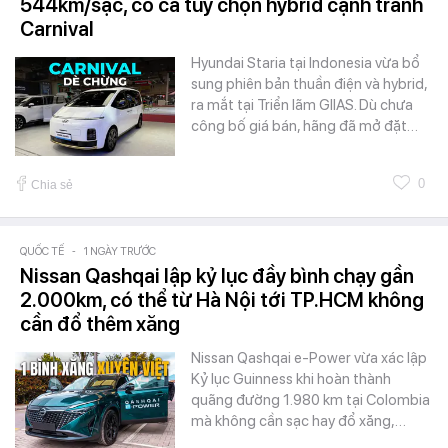
544km/sạc, có cả tùy chọn hybrid cạnh tranh
Carnival
Hyundai Staria tại Indonesia vừa bổ
sung phiên bản thuần điện và hybrid,
ra mắt tại Triển lãm GIIAS. Dù chưa
công bố giá bán, hãng đã mở đặt…
0
Chia sẻ
QUỐC TẾ
-
1 NGÀY TRƯỚC
Nissan Qashqai lập kỷ lục đầy bình chạy gần
2.000km, có thể từ Hà Nội tới TP.HCM không
cần đổ thêm xăng
Nissan Qashqai e-Power vừa xác lập
Kỷ lục Guinness khi hoàn thành
quãng đường 1.980 km tại Colombia
mà không cần sạc hay đổ xăng,…