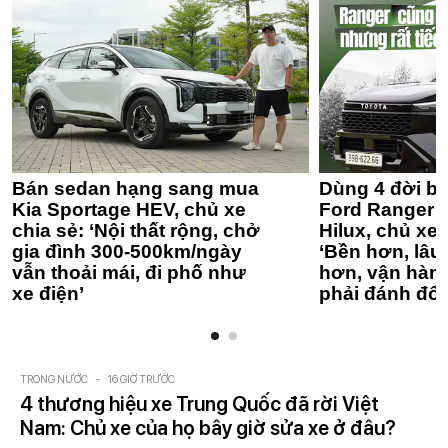
Bán sedan hạng sang mua
Dùng 4 đời bá
Kia Sportage HEV, chủ xe
Ford Ranger 
chia sẻ: ‘Nội thất rộng, chở
Hilux, chủ xe 
gia đình 300-500km/ngày
‘Bền hơn, lâu 
vẫn thoải mái, đi phố như
hơn, vận hàn
xe điện’
phải đánh đổi
TRONG NƯỚC
-
16 GIỜ TRƯỚC
4 thương hiệu xe Trung Quốc đã rời Việt
Nam: Chủ xe của họ bây giờ sửa xe ở đâu?