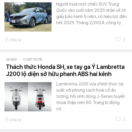
Người mua một chiếc SUV Trung
Quốc vào cuối năm 2020 nhận về tờ
giấy bảo hành 5 năm, có hiệu lực đến
hết 2025. Tháng 2/2024, công ty…
0
Chia sẻ
XE MÁY
-
17 GIỜ TRƯỚC
Thách thức Honda SH, xe tay ga Ý Lambretta
J200 lộ diện sở hữu phanh ABS hai kênh
Lambretta J200 vừa chính thức tái
xuất với phong cách hoài cổ ấn
tượng, hồi sinh dòng J-Series huyền
thoại thập niên 60. Trang bị động
cơ…
0
Chia sẻ