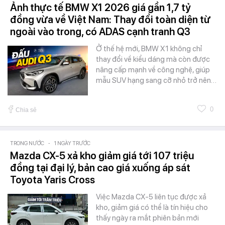
Ảnh thực tế BMW X1 2026 giá gần 1,7 tỷ
đồng vừa về Việt Nam: Thay đổi toàn diện từ
ngoài vào trong, có ADAS cạnh tranh Q3
Ở thế hệ mới, BMW X1 không chỉ
thay đổi về kiểu dáng mà còn được
nâng cấp mạnh về công nghệ, giúp
mẫu SUV hạng sang cỡ nhỏ trở nên…
0
Chia sẻ
TRONG NƯỚC
-
1 NGÀY TRƯỚC
Mazda CX-5 xả kho giảm giá tới 107 triệu
đồng tại đại lý, bản cao giá xuống áp sát
Toyota Yaris Cross
Việc Mazda CX-5 liên tục được xả
kho, giảm giá có thể là tín hiệu cho
thấy ngày ra mắt phiên bản mới