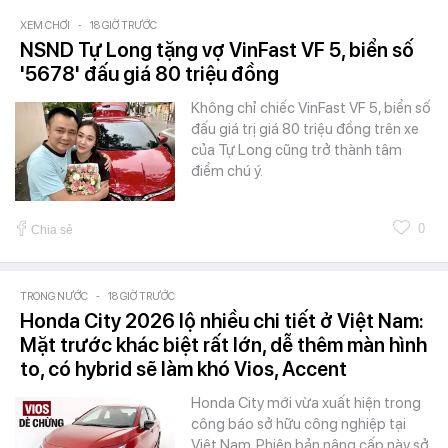
XEM CHƠI
-
18 GIỜ TRƯỚC
NSND Tự Long tặng vợ VinFast VF 5, biển số
'5678' đấu giá 80 triệu đồng
Không chỉ chiếc VinFast VF 5, biển số
đấu giá trị giá 80 triệu đồng trên xe
của Tự Long cũng trở thành tâm
điểm chú ý.
0
Chia sẻ
TRONG NƯỚC
-
18 GIỜ TRƯỚC
Honda City 2026 lộ nhiều chi tiết ở Việt Nam:
Mặt trước khác biệt rất lớn, dễ thêm màn hình
to, có hybrid sẽ làm khó Vios, Accent
Honda City mới vừa xuất hiện trong
công báo sở hữu công nghiệp tại
Việt Nam. Phiên bản nâng cấp này sở