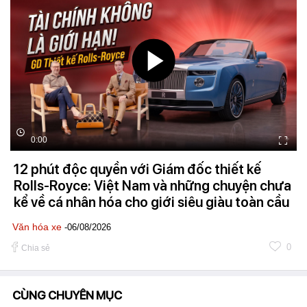
0:00
12 phút độc quyền với Giám đốc thiết kế
Rolls-Royce: Việt Nam và những chuyện chưa
kể về cá nhân hóa cho giới siêu giàu toàn cầu
Văn hóa xe
-06/08/2026
0
Chia sẻ
CÙNG CHUYÊN MỤC