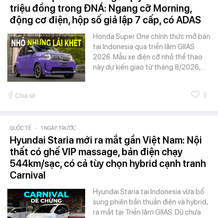
triệu đồng trong ĐNÁ: Ngang cỡ Morning,
động cơ điện, hộp số giả lập 7 cấp, có ADAS
Honda Super One chính thức mở bán
tại Indonesia qua triển lãm GIIAS
2026. Mẫu xe điện cỡ nhỏ thể thao
này dự kiến giao từ tháng 8/2026,…
0
Chia sẻ
QUỐC TẾ
-
1 NGÀY TRƯỚC
Hyundai Staria mới ra mắt gần Việt Nam: Nội
thất có ghế VIP massage, bản điện chạy
544km/sạc, có cả tùy chọn hybrid cạnh tranh
Carnival
Hyundai Staria tại Indonesia vừa bổ
sung phiên bản thuần điện và hybrid,
ra mắt tại Triển lãm GIIAS. Dù chưa