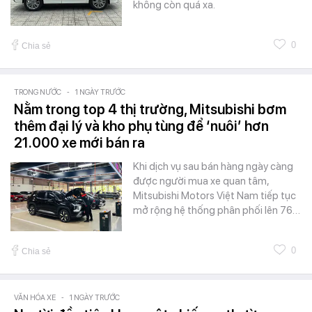
không còn quá xa.
0
Chia sẻ
TRONG NƯỚC
-
1 NGÀY TRƯỚC
Nằm trong top 4 thị trường, Mitsubishi bơm
thêm đại lý và kho phụ tùng để ‘nuôi’ hơn
21.000 xe mới bán ra
Khi dịch vụ sau bán hàng ngày càng
được người mua xe quan tâm,
Mitsubishi Motors Việt Nam tiếp tục
mở rộng hệ thống phân phối lên 76…
0
Chia sẻ
VĂN HÓA XE
-
1 NGÀY TRƯỚC