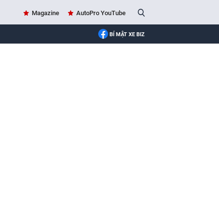
Magazine
AutoPro YouTube
BÍ MẬT XE BIZ