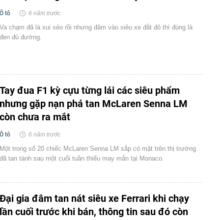
Ô tô
6 năm trước
Va chạm đã là xui xẻo rồi nhưng đâm vào siêu xe đắt đỏ thì đúng là
đen đủ đường.
Tay đua F1 kỳ cựu từng lái các siêu phẩm
nhưng gặp nạn phá tan McLaren Senna LM
còn chưa ra mắt
Ô tô
6 năm trước
Một trong số 20 chiếc McLaren Senna LM sắp có mặt trên thị trường
đã tan tành sau một cuối tuần thiếu may mắn tại Monaco.
Đại gia đâm tan nát siêu xe Ferrari khi chạy
lần cuối trước khi bán, thông tin sau đó còn