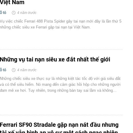
Việt Nam
Ô tô
4 năm trước
Vụ việc chiếc Ferrari 488 Pista Spider gây tai nạn mới đây là lần thứ 5
những chiếc siêu xe Ferrari gặp tai nạn tại Việt Nam.
Những vụ tai nạn siêu xe đắt nhất thế giới
Ô tô
4 năm trước
Những chiếc siêu xe thực sự là những kiệt tác tốc độ với giá siêu đắt
và có thể siêu hiếm. Nó mang đến cảm giác hồi hộp cho những người
đam mê xe hơi. Tuy nhiên, trong những bàn tay sai lầm và không…
Ferrari SF90 Stradale gặp nạn nát đầu nhưng
tài xế vẫn bình an vô sự một cách ngạc nhiên