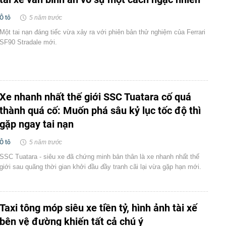
Ô tô
5 năm trước
Một tai nạn đáng tiếc vừa xảy ra với phiên bản thử nghiệm của Ferrari
SF90 Stradale mới.
Xe nhanh nhất thế giới SSC Tuatara cố quá
thành quá cố: Muốn phá sâu kỷ lục tốc độ thì
gặp ngay tai nạn
Ô tô
5 năm trước
SSC Tuatara - siêu xe đã chứng minh bản thân là xe nhanh nhất thế
giới sau quãng thời gian khởi đầu đầy tranh cãi lại vừa gặp hạn mới.
Taxi tông móp siêu xe tiền tỷ, hình ảnh tài xế
bên vệ đường khiến tất cả chú ý