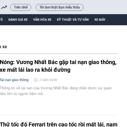
Trên Ghế
Tôi làm thật Bạn hiểu thấu
TÔ
ĐÁNH GIÁ XE
VĂN HÓA XE
KỸ THUẬT VÀ TƯ VẤN
XE MÁY
u xe
Nóng: Vương Nhất Bác gặp tai nạn giao thông,
xe mất lái lao ra khỏi đường
Tai nạn giao thông
1 năm trước
Thông tin về tai nạn của Vương Nhất Bác đang nhận được sự quan
tâm lớn từ người hâm mộ.
Thử tốc độ Ferrari trên cao tốc rồi mất lái, nam