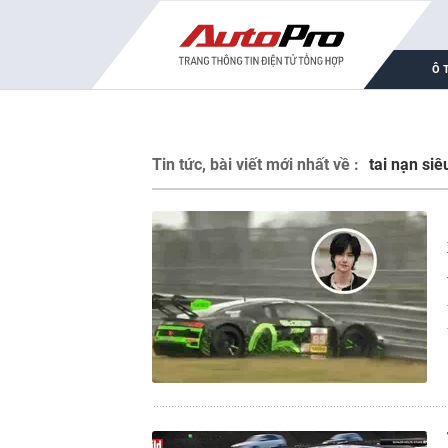
Ô 
Tin tức, bài viết mới nhất về :
tai nạn siê