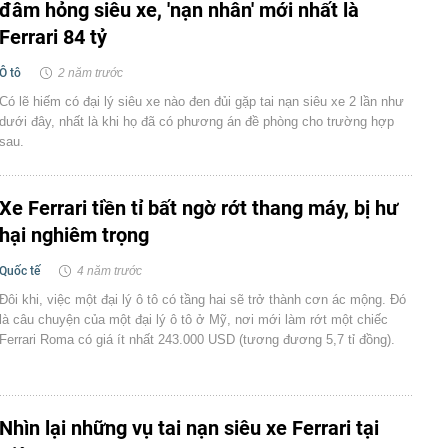
đâm hỏng siêu xe, 'nạn nhân' mới nhất là
Ferrari 84 tỷ
Ô tô
2 năm trước
Có lẽ hiếm có đại lý siêu xe nào đen đủi gặp tai nạn siêu xe 2 lần như
dưới đây, nhất là khi họ đã có phương án đề phòng cho trường hợp
sau.
Xe Ferrari tiền tỉ bất ngờ rớt thang máy, bị hư
hại nghiêm trọng
Quốc tế
4 năm trước
Đôi khi, việc một đại lý ô tô có tầng hai sẽ trở thành cơn ác mộng. Đó
là câu chuyện của một đại lý ô tô ở Mỹ, nơi mới làm rớt một chiếc
Ferrari Roma có giá ít nhất 243.000 USD (tương đương 5,7 tỉ đồng).
Nhìn lại những vụ tai nạn siêu xe Ferrari tại