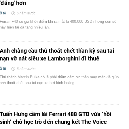
'đắng' hơn
Ô tô
6 năm trước
Ferrari F40 có giá khởi điểm khi ra mắt là 400.000 USD nhưng con số
này hiện tại đã tăng nhiều lần.
Anh chàng cầu thủ thoát chết thần kỳ sau tai
nạn vỡ nát siêu xe Lamborghini đi thuê
Ô tô
6 năm trước
Thủ thành Marcin Bulka có lẽ phải thầm cảm ơn thần may mắn đã giúp
anh thoát chết sau tai nạn xe hơi kinh hoàng.
Tuấn Hưng cầm lái Ferrari 488 GTB vừa ‘hồi
sinh’ chở học trò đến chung kết The Voice