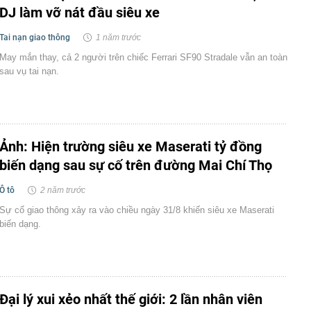
DJ làm vỡ nát đầu siêu xe
Tai nạn giao thông
1 năm trước
May mắn thay, cả 2 người trên chiếc Ferrari SF90 Stradale vẫn an toàn
sau vụ tai nạn.
Ảnh: Hiện trường siêu xe Maserati tỷ đồng
biến dạng sau sự cố trên đường Mai Chí Thọ
Ô tô
2 năm trước
Sự cố giao thông xảy ra vào chiều ngày 31/8 khiến siêu xe Maserati
biến dạng.
Đại lý xui xẻo nhất thế giới: 2 lần nhân viên