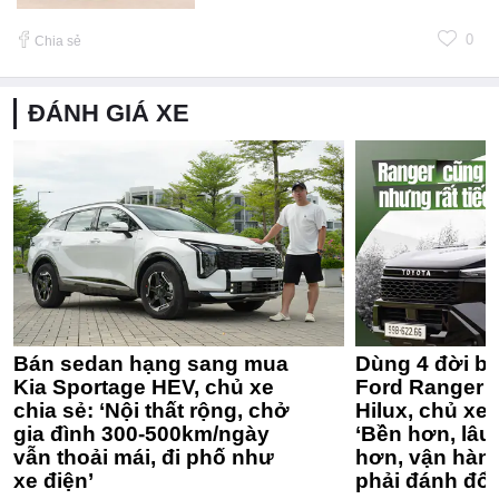
0
Chia sẻ
ĐÁNH GIÁ XE
Bán sedan hạng sang mua
Dùng 4 đời bá
Kia Sportage HEV, chủ xe
Ford Ranger 
chia sẻ: ‘Nội thất rộng, chở
Hilux, chủ xe 
gia đình 300-500km/ngày
‘Bền hơn, lâu 
vẫn thoải mái, đi phố như
hơn, vận hàn
xe điện’
phải đánh đổi