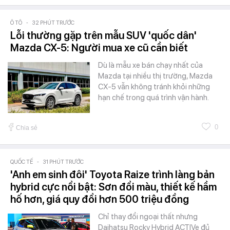
Ô TÔ
-
32 PHÚT TRƯỚC
Lỗi thường gặp trên mẫu SUV 'quốc dân'
Mazda CX-5: Người mua xe cũ cần biết
Dù là mẫu xe bán chạy nhất của
Mazda tại nhiều thị trường, Mazda
CX-5 vẫn không tránh khỏi những
hạn chế trong quá trình vận hành.
0
Chia sẻ
QUỐC TẾ
-
31 PHÚT TRƯỚC
'Anh em sinh đôi' Toyota Raize trình làng bản
hybrid cực nổi bật: Sơn đổi màu, thiết kế hầm
hố hơn, giá quy đổi hơn 500 triệu đồng
Chỉ thay đổi ngoại thất nhưng
Daihatsu Rocky Hybrid ACTIVe đủ