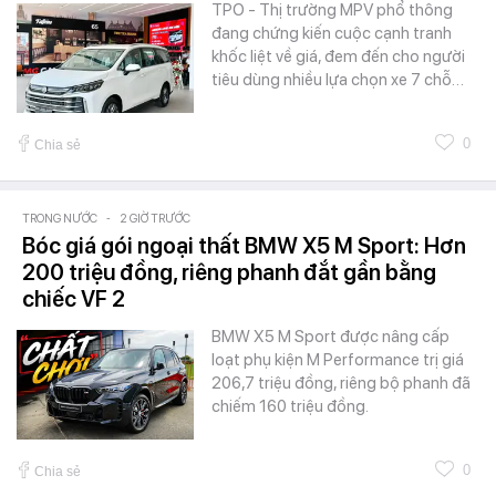
TPO - Thị trường MPV phổ thông
đang chứng kiến cuộc cạnh tranh
khốc liệt về giá, đem đến cho người
tiêu dùng nhiều lựa chọn xe 7 chỗ…
0
Chia sẻ
TRONG NƯỚC
-
2 GIỜ TRƯỚC
Bóc giá gói ngoại thất BMW X5 M Sport: Hơn
200 triệu đồng, riêng phanh đắt gần bằng
chiếc VF 2
BMW X5 M Sport được nâng cấp
loạt phụ kiện M Performance trị giá
206,7 triệu đồng, riêng bộ phanh đã
chiếm 160 triệu đồng.
0
Chia sẻ