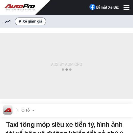
Bí mật Xe Biz
Xe giảm giá
Ô tô
Taxi tông móp siêu xe tiền tỷ, hình ảnh