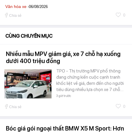
Văn hóa xe
-06/08/2026
0
Chia sẻ
CÙNG CHUYÊN MỤC
Nhiều mẫu MPV giảm giá, xe 7 chỗ hạ xuống
dưới 400 triệu đồng
TPO - Thị trường MPV phổ thông
đang chứng kiến cuộc cạnh tranh
khốc liệt về giá, đem đến cho người
tiêu dùng nhiều lựa chọn xe 7 chỗ…
3 giờ trước
0
Chia sẻ
Bóc giá gói ngoại thất BMW X5 M Sport: Hơn