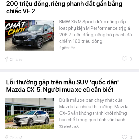
200 triệu đồng, riêng phanh đắt gần bằng
chiếc VF 2
BMW X5 M Sport được nâng cấp
loạt phụ kiện M Performance trị giá
206,7 triệu đồng, riêng bộ phanh đã
chiếm 160 triệu đồng.
2 giờ trước
0
Chia sẻ
Lỗi thường gặp trên mẫu SUV 'quốc dân'
Mazda CX-5: Người mua xe cũ cần biết
Dù là mẫu xe bán chạy nhất của
Mazda tại nhiều thị trường, Mazda
CX-5 vẫn không tránh khỏi những
hạn chế trong quá trình vận hành.
32 phút trước
0
Chia sẻ