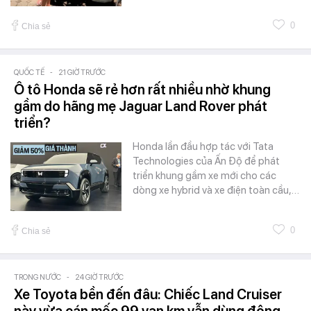
0
Chia sẻ
QUỐC TẾ
-
21 GIỜ TRƯỚC
Ô tô Honda sẽ rẻ hơn rất nhiều nhờ khung
gầm do hãng mẹ Jaguar Land Rover phát
triển?
Honda lần đầu hợp tác với Tata
Technologies của Ấn Độ để phát
triển khung gầm xe mới cho các
dòng xe hybrid và xe điện toàn cầu,…
0
Chia sẻ
TRONG NƯỚC
-
24 GIỜ TRƯỚC
Xe Toyota bền đến đâu: Chiếc Land Cruiser