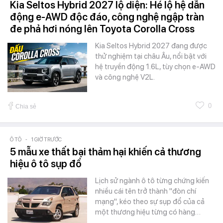
Kia Seltos Hybrid 2027 lộ diện: Hé lộ hệ dẫn
động e-AWD độc đáo, công nghệ ngập tràn
đe phả hơi nóng lên Toyota Corolla Cross
Kia Seltos Hybrid 2027 đang được
thử nghiệm tại châu Âu, nổi bật với
hệ truyền động 1.6L, tùy chọn e-AWD
và công nghệ V2L.
0
Chia sẻ
Ô TÔ
-
1 GIỜ TRƯỚC
5 mẫu xe thất bại thảm hại khiến cả thương
hiệu ô tô sụp đổ
Lịch sử ngành ô tô từng chứng kiến
nhiều cái tên trở thành "đòn chí
mạng", kéo theo sự sụp đổ của cả
một thương hiệu từng có hàng…