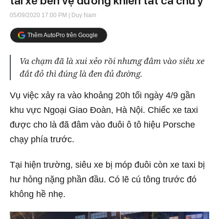
tài xế bên vệ đường khiến tất cả chú ý
05/09/2020 17:00 PM
| Duy Nam
Thêm AutoPro trên Google
Va chạm đã là xui xẻo rồi nhưng đâm vào siêu xe
đắt đỏ thì đúng là đen đủ đường.
Vụ việc xảy ra vào khoảng 20h tối ngày 4/9 gần
khu vực Ngoại Giao Đoàn, Hà Nội. Chiếc xe taxi
được cho là đã đâm vào đuôi ô tô hiệu Porsche
chạy phía trước.
Tại hiện trường, siêu xe bị móp đuôi còn xe taxi bị
hư hỏng nặng phần đầu. Có lẽ cú tông trước đó
không hề nhẹ.