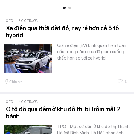
Ô TÔ
-
3 GIỜ TRƯỚC
Xe điện qua thời đắt đỏ, nay rẻ hơn cả ô tô
hybrid
Giá xe điện (EV) bình quân trên toàn
cầu trong năm qua đã giảm xuống
thấp hơn so với xe hybrid.
0
Chia sẻ
Ô TÔ
-
4 GIỜ TRƯỚC
Ô tô đỗ qua đêm ở khu đô thị bị trộm mất 2
bánh
TPO - Một cư dân ở khu đô thị Thanh
Hà (xã Bình Minh, Hà Nội) phản ánh