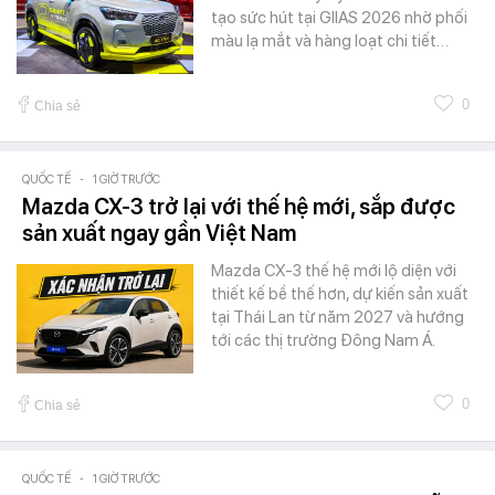
tạo sức hút tại GIIAS 2026 nhờ phối
màu lạ mắt và hàng loạt chi tiết…
0
Chia sẻ
QUỐC TẾ
-
1 GIỜ TRƯỚC
Mazda CX-3 trở lại với thế hệ mới, sắp được
sản xuất ngay gần Việt Nam
Mazda CX-3 thế hệ mới lộ diện với
thiết kế bề thế hơn, dự kiến sản xuất
tại Thái Lan từ năm 2027 và hướng
tới các thị trường Đông Nam Á.
0
Chia sẻ
QUỐC TẾ
-
1 GIỜ TRƯỚC