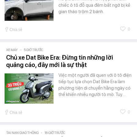
chiếc ô tô đỗ qua đêm bất ngờ bị kẻ
gian tháo trộm 2 bánh.
0
Chia sẻ
XE MÁY
-
5 GIỜ TRƯỚC
Chủ xe Dat Bike Era: Đừng tin những lời
quảng cáo, đây mới là sự thật
Việc một người đã quen với ô tô điện
tiếp tục lựa chọn Dat Bike Era làm
phương tiện di chuyển hằng ngày có
thể khiến nhiều người tò mò. Tuy…
0
Chia sẻ
TAI NẠN GIAO THÔNG
-
18 GIỜ TRƯỚC