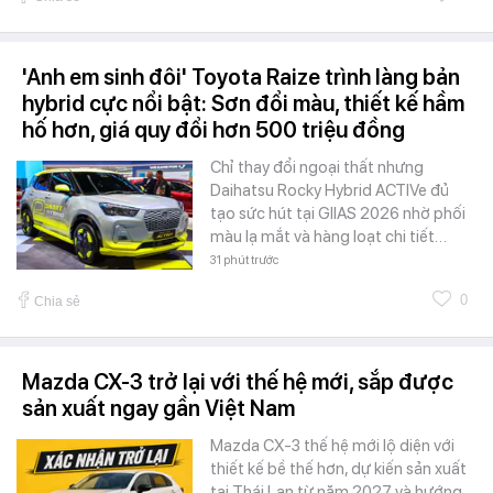
'Anh em sinh đôi' Toyota Raize trình làng bản
hybrid cực nổi bật: Sơn đổi màu, thiết kế hầm
hố hơn, giá quy đổi hơn 500 triệu đồng
Chỉ thay đổi ngoại thất nhưng
Daihatsu Rocky Hybrid ACTIVe đủ
tạo sức hút tại GIIAS 2026 nhờ phối
màu lạ mắt và hàng loạt chi tiết…
31 phút trước
0
Chia sẻ
Mazda CX-3 trở lại với thế hệ mới, sắp được
sản xuất ngay gần Việt Nam
Mazda CX-3 thế hệ mới lộ diện với
thiết kế bề thế hơn, dự kiến sản xuất
tại Thái Lan từ năm 2027 và hướng