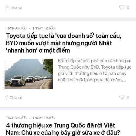
0
Chia sẻ
TRONG NƯỚC
-
1 NGÀY TRƯỚC
Toyota tiếp tục là 'vua doanh số' toàn cầu,
BYD muốn vượt mặt nhưng người Nhật
'nhanh hơn' ở một điểm
Bất chấp sự bứt phá của các hãng xe
Trung Quốc như BYD, Toyota tiếp tục
giữ vị trí thương hiệu ô tô bán chạy
nhất thế giới trong nửa đầu năm…
0
Chia sẻ
TRONG NƯỚC
-
1 NGÀY TRƯỚC
4 thương hiệu xe Trung Quốc đã rời Việt
Nam: Chủ xe của họ bây giờ sửa xe ở đâu?