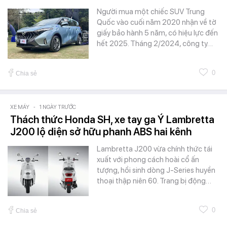
Người mua một chiếc SUV Trung
Quốc vào cuối năm 2020 nhận về tờ
giấy bảo hành 5 năm, có hiệu lực đến
hết 2025. Tháng 2/2024, công ty…
0
Chia sẻ
XE MÁY
-
1 NGÀY TRƯỚC
Thách thức Honda SH, xe tay ga Ý Lambretta
J200 lộ diện sở hữu phanh ABS hai kênh
Lambretta J200 vừa chính thức tái
xuất với phong cách hoài cổ ấn
tượng, hồi sinh dòng J-Series huyền
thoại thập niên 60. Trang bị động…
0
Chia sẻ