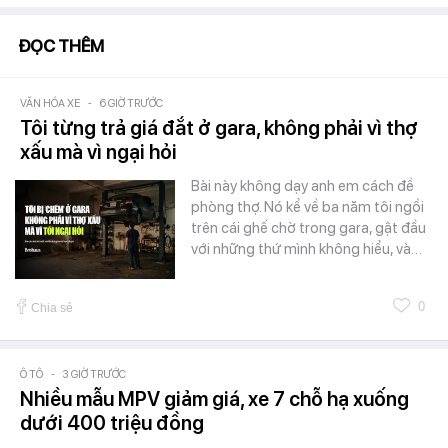
ĐỌC THÊM
VĂN HÓA XE
-
6 GIỜ TRƯỚC
Tôi từng trả giá đắt ở gara, không phải vì thợ
xấu mà vì ngại hỏi
Bài này không dạy anh em cách đề
phòng thợ. Nó kể về ba năm tôi ngồi
trên cái ghế chờ trong gara, gật đầu
với những thứ mình không hiểu, và…
0
Chia sẻ
Ô TÔ
-
3 GIỜ TRƯỚC
Nhiều mẫu MPV giảm giá, xe 7 chỗ hạ xuống
dưới 400 triệu đồng