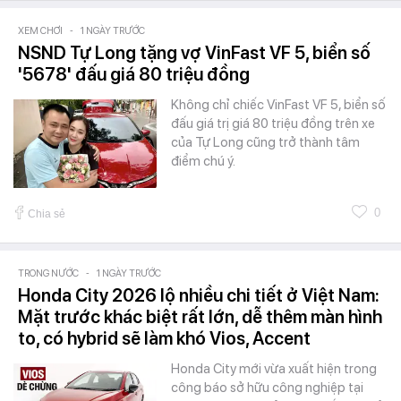
XEM CHƠI
-
1 NGÀY TRƯỚC
NSND Tự Long tặng vợ VinFast VF 5, biển số
'5678' đấu giá 80 triệu đồng
Không chỉ chiếc VinFast VF 5, biển số
đấu giá trị giá 80 triệu đồng trên xe
của Tự Long cũng trở thành tâm
điểm chú ý.
0
Chia sẻ
TRONG NƯỚC
-
1 NGÀY TRƯỚC
Honda City 2026 lộ nhiều chi tiết ở Việt Nam:
Mặt trước khác biệt rất lớn, dễ thêm màn hình
to, có hybrid sẽ làm khó Vios, Accent
Honda City mới vừa xuất hiện trong
công báo sở hữu công nghiệp tại