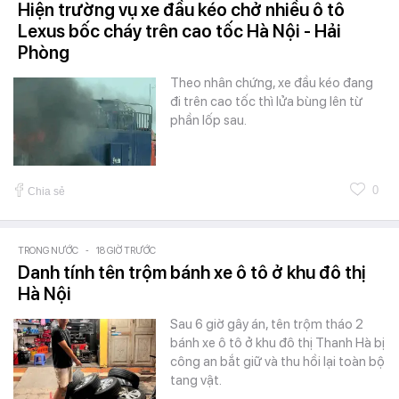
Hiện trường vụ xe đầu kéo chở nhiều ô tô
Lexus bốc cháy trên cao tốc Hà Nội - Hải
Phòng
Theo nhân chứng, xe đầu kéo đang
đi trên cao tốc thì lửa bùng lên từ
phần lốp sau.
0
Chia sẻ
TRONG NƯỚC
-
18 GIỜ TRƯỚC
Danh tính tên trộm bánh xe ô tô ở khu đô thị
Hà Nội
Sau 6 giờ gây án, tên trộm tháo 2
bánh xe ô tô ở khu đô thị Thanh Hà bị
công an bắt giữ và thu hồi lại toàn bộ
tang vật.