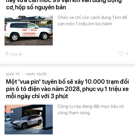
này vừa cán mốc 99 vạn km vẫn dùng động
cơ, hộp số nguyên bản
Chiếc xe chỉ còn cách đúng 1 km để
cán mốc 1 triệu km lưu hành.
0
Chia sẻ
QUỐC TẾ
-
1 NGÀY TRƯỚC
Một 'vua pin' tuyên bố sẽ xây 10.000 trạm đổi
pin ô tô điện vào năm 2028, phục vụ 1 triệu xe
mỗi ngày chỉ với 3 phút
Công ty này đang đặt mục tiêu vô
cùng tham vọng.