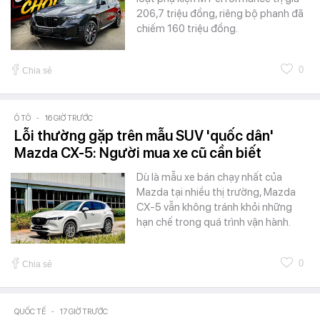
206,7 triệu đồng, riêng bộ phanh đã
chiếm 160 triệu đồng.
0
Chia sẻ
Ô TÔ
-
16 GIỜ TRƯỚC
Lỗi thường gặp trên mẫu SUV 'quốc dân'
Mazda CX-5: Người mua xe cũ cần biết
Dù là mẫu xe bán chạy nhất của
Mazda tại nhiều thị trường, Mazda
CX-5 vẫn không tránh khỏi những
hạn chế trong quá trình vận hành.
0
Chia sẻ
QUỐC TẾ
-
17 GIỜ TRƯỚC