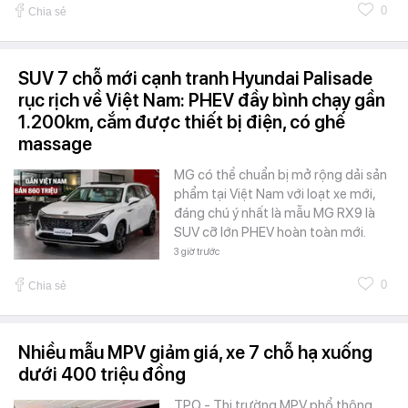
0
Chia sẻ
SUV 7 chỗ mới cạnh tranh Hyundai Palisade
rục rịch về Việt Nam: PHEV đầy bình chạy gần
1.200km, cắm được thiết bị điện, có ghế
massage
MG có thể chuẩn bị mở rộng dải sản
phẩm tại Việt Nam với loạt xe mới,
đáng chú ý nhất là mẫu MG RX9 là
SUV cỡ lớn PHEV hoàn toàn mới.
3 giờ trước
0
Chia sẻ
Nhiều mẫu MPV giảm giá, xe 7 chỗ hạ xuống
dưới 400 triệu đồng
TPO - Thị trường MPV phổ thông