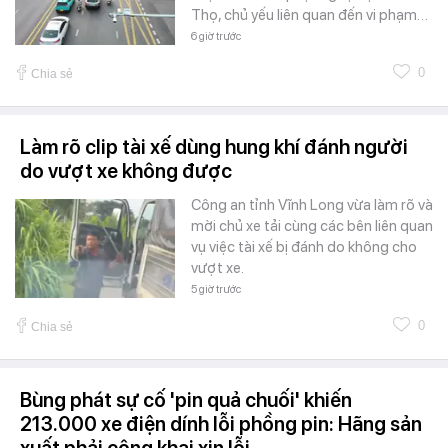
Thọ, chủ yếu liên quan đến vi phạm…
6 giờ trước
0
Chia sẻ
Làm rõ clip tài xế dùng hung khí đánh người
do vượt xe không được
Công an tỉnh Vĩnh Long vừa làm rõ và
mời chủ xe tải cùng các bên liên quan
vụ việc tài xế bị đánh do không cho
vượt xe.
5 giờ trước
0
Chia sẻ
Bùng phát sự cố 'pin quả chuối' khiến
213.000 xe điện dính lỗi phồng pin: Hãng sản