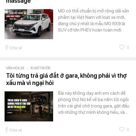
massage
MG có thể chuẩn bị mở rộng dải sản
phẩm tại Việt Nam với loạt xe mới,
đáng chú ý nhất là mẫu MG RX9 là
SUV cỡ lớn PHEV hoàn toàn mới.
0
Chia sẻ
VĂN HÓA XE
-
10 GIỜ TRƯỚC
Tôi từng trả giá đắt ở gara, không phải vì thợ
xấu mà vì ngại hỏi
Bài này không dạy anh em cách đề
phòng thợ. Nó kể về ba năm tôi ngồi
trên cái ghế chờ trong gara, gật đầu
với những thứ mình không hiểu, và…
0
Chia sẻ