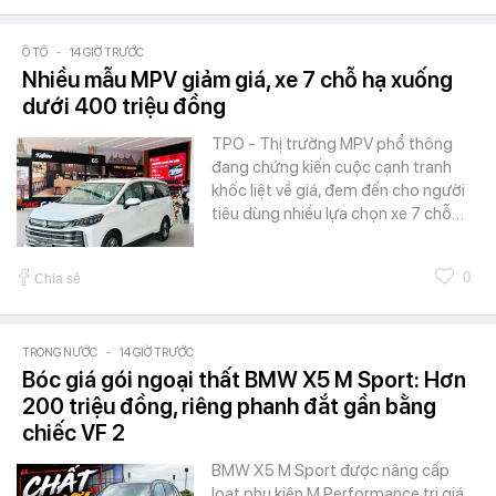
Ô TÔ
-
14 GIỜ TRƯỚC
Nhiều mẫu MPV giảm giá, xe 7 chỗ hạ xuống
dưới 400 triệu đồng
TPO - Thị trường MPV phổ thông
đang chứng kiến cuộc cạnh tranh
khốc liệt về giá, đem đến cho người
tiêu dùng nhiều lựa chọn xe 7 chỗ…
0
Chia sẻ
TRONG NƯỚC
-
14 GIỜ TRƯỚC
Bóc giá gói ngoại thất BMW X5 M Sport: Hơn
200 triệu đồng, riêng phanh đắt gần bằng
chiếc VF 2
BMW X5 M Sport được nâng cấp
loạt phụ kiện M Performance trị giá