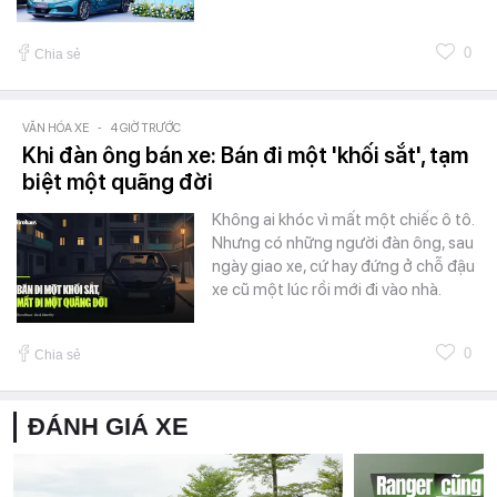
0
Chia sẻ
VĂN HÓA XE
-
4 GIỜ TRƯỚC
Khi đàn ông bán xe: Bán đi một 'khối sắt', tạm
biệt một quãng đời
Không ai khóc vì mất một chiếc ô tô.
Nhưng có những người đàn ông, sau
ngày giao xe, cứ hay đứng ở chỗ đậu
xe cũ một lúc rồi mới đi vào nhà.
0
Chia sẻ
ĐÁNH GIÁ XE