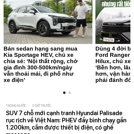
Bán sedan hạng sang mua
Dùng 4 đời bá
Kia Sportage HEV, chủ xe
Ford Ranger 
chia sẻ: ‘Nội thất rộng, chở
Hilux, chủ xe 
gia đình 300-500km/ngày
‘Bền hơn, lâu 
vẫn thoải mái, đi phố như
hơn, vận hàn
xe điện’
phải đánh đổi
TRONG NƯỚC
-
3 GIỜ TRƯỚC
SUV 7 chỗ mới cạnh tranh Hyundai Palisade
rục rịch về Việt Nam: PHEV đầy bình chạy gần
1.200km, cắm được thiết bị điện, có ghế