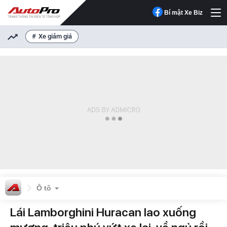
Bí mật Xe Biz
Xe giảm giá
Ô tô
Lái Lamborghini Huracan lao xuống