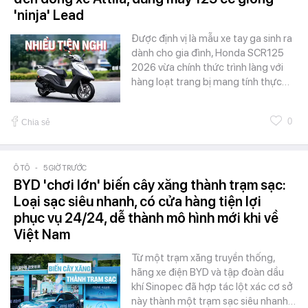
'ninja' Lead
Được định vị là mẫu xe tay ga sinh ra
dành cho gia đình, Honda SCR125
2026 vừa chính thức trình làng với
hàng loạt trang bị mang tính thực…
0
Chia sẻ
Ô TÔ
-
5 GIỜ TRƯỚC
BYD 'chơi lớn' biến cây xăng thành trạm sạc:
Loại sạc siêu nhanh, có cửa hàng tiện lợi
phục vụ 24/24, dễ thành mô hình mới khi về
Việt Nam
Từ một trạm xăng truyền thống,
hãng xe điện BYD và tập đoàn dầu
khí Sinopec đã hợp tác lột xác cơ sở
này thành một trạm sạc siêu nhanh…