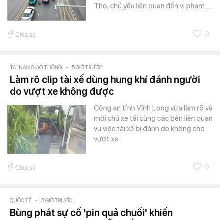
Thọ, chủ yếu liên quan đến vi phạm…
0
Chia sẻ
TAI NẠN GIAO THÔNG
-
5 GIỜ TRƯỚC
Làm rõ clip tài xế dùng hung khí đánh người
do vượt xe không được
Công an tỉnh Vĩnh Long vừa làm rõ và
mời chủ xe tải cùng các bên liên quan
vụ việc tài xế bị đánh do không cho
vượt xe.
0
Chia sẻ
QUỐC TẾ
-
5 GIỜ TRƯỚC
Bùng phát sự cố 'pin quả chuối' khiến