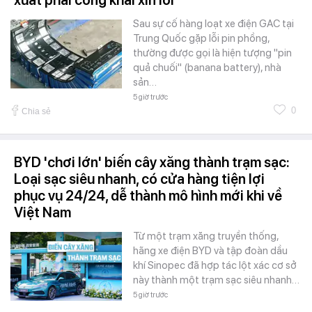
xuất phải công khai xin lỗi
Sau sự cố hàng loạt xe điện GAC tại
Trung Quốc gặp lỗi pin phồng,
thường được gọi là hiện tượng "pin
quả chuối" (banana battery), nhà
sản…
5 giờ trước
0
Chia sẻ
BYD 'chơi lớn' biến cây xăng thành trạm sạc:
Loại sạc siêu nhanh, có cửa hàng tiện lợi
phục vụ 24/24, dễ thành mô hình mới khi về
Việt Nam
Từ một trạm xăng truyền thống,
hãng xe điện BYD và tập đoàn dầu
khí Sinopec đã hợp tác lột xác cơ sở
này thành một trạm sạc siêu nhanh…
5 giờ trước