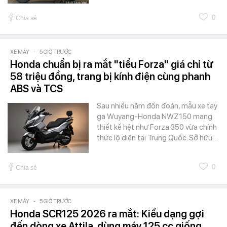
0
Chia sẻ
XE MÁY
-
5 GIỜ TRƯỚC
Honda chuẩn bị ra mắt "tiểu Forza" giá chỉ từ
58 triệu đồng, trang bị kính điện cùng phanh
ABS và TCS
Sau nhiều năm đồn đoán, mẫu xe tay
ga Wuyang-Honda NWZ150 mang
thiết kế hệt như Forza 350 vừa chính
thức lộ diện tại Trung Quốc. Sở hữu…
0
Chia sẻ
XE MÁY
-
5 GIỜ TRƯỚC
Honda SCR125 2026 ra mắt: Kiểu dạng gợi
đến dòng xe Attila, dùng máy 125 cc giống