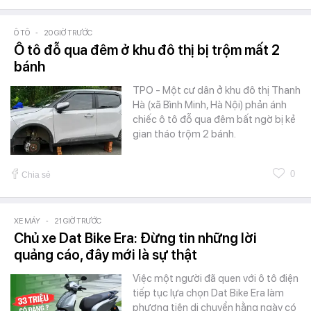
Ô TÔ
-
20 GIỜ TRƯỚC
Ô tô đỗ qua đêm ở khu đô thị bị trộm mất 2
bánh
TPO - Một cư dân ở khu đô thị Thanh
Hà (xã Bình Minh, Hà Nội) phản ánh
chiếc ô tô đỗ qua đêm bất ngờ bị kẻ
gian tháo trộm 2 bánh.
0
Chia sẻ
XE MÁY
-
21 GIỜ TRƯỚC
Chủ xe Dat Bike Era: Đừng tin những lời
quảng cáo, đây mới là sự thật
Việc một người đã quen với ô tô điện
tiếp tục lựa chọn Dat Bike Era làm
phương tiện di chuyển hằng ngày có