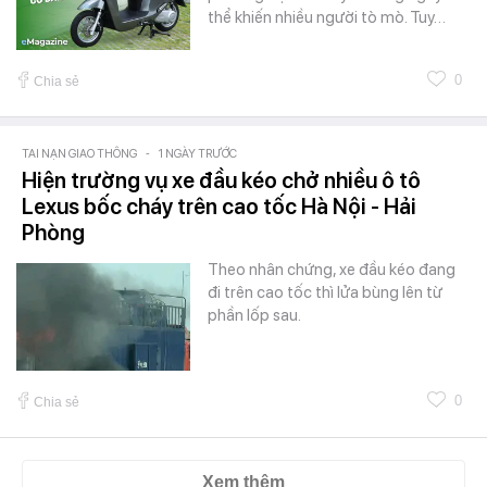
thể khiến nhiều người tò mò. Tuy…
0
Chia sẻ
TAI NẠN GIAO THÔNG
-
1 NGÀY TRƯỚC
Hiện trường vụ xe đầu kéo chở nhiều ô tô
Lexus bốc cháy trên cao tốc Hà Nội - Hải
Phòng
Theo nhân chứng, xe đầu kéo đang
đi trên cao tốc thì lửa bùng lên từ
phần lốp sau.
0
Chia sẻ
Xem thêm