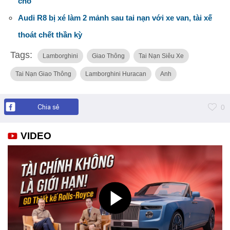
chỗ
Audi R8 bị xé làm 2 mảnh sau tai nạn với xe van, tài xế
thoát chết thần kỳ
Tags:
Lamborghini
Giao Thông
Tai Nạn Siêu Xe
Tai Nạn Giao Thông
Lamborghini Huracan
Anh
Chia sẻ
0
VIDEO