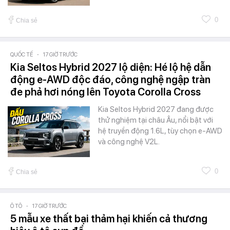
0
Chia sẻ
QUỐC TẾ
-
17 GIỜ TRƯỚC
Kia Seltos Hybrid 2027 lộ diện: Hé lộ hệ dẫn
động e-AWD độc đáo, công nghệ ngập tràn
đe phả hơi nóng lên Toyota Corolla Cross
Kia Seltos Hybrid 2027 đang được
thử nghiệm tại châu Âu, nổi bật với
hệ truyền động 1.6L, tùy chọn e-AWD
và công nghệ V2L.
0
Chia sẻ
Ô TÔ
-
17 GIỜ TRƯỚC
5 mẫu xe thất bại thảm hại khiến cả thương