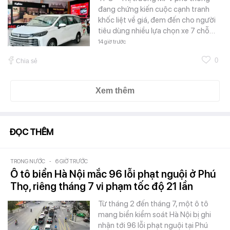
đang chứng kiến cuộc cạnh tranh
khốc liệt về giá, đem đến cho người
tiêu dùng nhiều lựa chọn xe 7 chỗ…
14 giờ trước
0
Chia sẻ
Xem thêm
ĐỌC THÊM
TRONG NƯỚC
-
6 GIỜ TRƯỚC
Ô tô biển Hà Nội mắc 96 lỗi phạt nguội ở Phú
Thọ, riêng tháng 7 vi phạm tốc độ 21 lần
Từ tháng 2 đến tháng 7, một ô tô
mang biển kiểm soát Hà Nội bị ghi
nhận tới 96 lỗi phạt nguội tại Phú