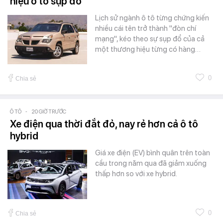
hiệu ô tô sụp đổ
Lịch sử ngành ô tô từng chứng kiến
nhiều cái tên trở thành "đòn chí
mạng", kéo theo sự sụp đổ của cả
một thương hiệu từng có hàng…
0
Chia sẻ
Ô TÔ
-
20 GIỜ TRƯỚC
Xe điện qua thời đắt đỏ, nay rẻ hơn cả ô tô
hybrid
Giá xe điện (EV) bình quân trên toàn
cầu trong năm qua đã giảm xuống
thấp hơn so với xe hybrid.
0
Chia sẻ