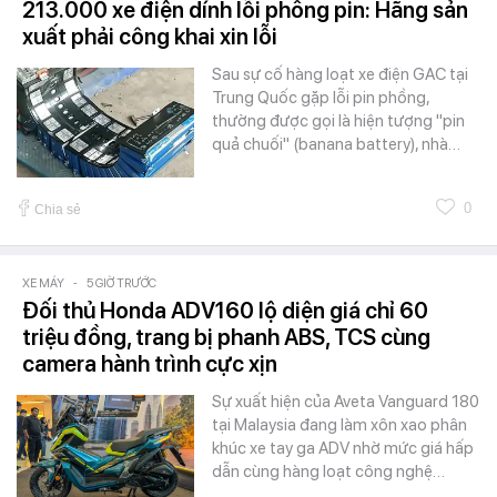
213.000 xe điện dính lỗi phồng pin: Hãng sản
xuất phải công khai xin lỗi
Sau sự cố hàng loạt xe điện GAC tại
Trung Quốc gặp lỗi pin phồng,
thường được gọi là hiện tượng "pin
quả chuối" (banana battery), nhà…
0
Chia sẻ
XE MÁY
-
5 GIỜ TRƯỚC
Đối thủ Honda ADV160 lộ diện giá chỉ 60
triệu đồng, trang bị phanh ABS, TCS cùng
camera hành trình cực xịn
Sự xuất hiện của Aveta Vanguard 180
tại Malaysia đang làm xôn xao phân
khúc xe tay ga ADV nhờ mức giá hấp
dẫn cùng hàng loạt công nghệ…