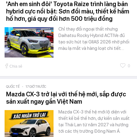
'Anh em sinh đôi' Toyota Raize trình làng bản
hybrid cực nổi bật: Sơn đổi màu, thiết kế hầm
hố hơn, giá quy đổi hơn 500 triệu đồng
Chỉ thay đổi ngoại thất nhưng
Daihatsu Rocky Hybrid ACTIVe đủ
tạo sức hút tại GIIAS 2026 nhờ phối
màu lạ mắt và hàng loạt chi tiết…
0
Chia sẻ
QUỐC TẾ
-
17 GIỜ TRƯỚC
Mazda CX-3 trở lại với thế hệ mới, sắp được
sản xuất ngay gần Việt Nam
Mazda CX-3 thế hệ mới lộ diện với
thiết kế bề thế hơn, dự kiến sản xuất
tại Thái Lan từ năm 2027 và hướng
tới các thị trường Đông Nam Á.