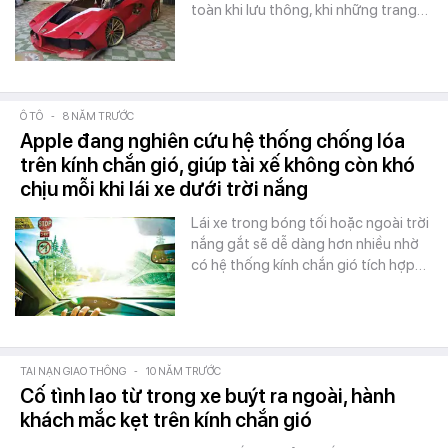
toàn khi lưu thông, khi những trang…
Ô TÔ
-
8 NĂM TRƯỚC
Apple đang nghiên cứu hệ thống chống lóa
trên kính chắn gió, giúp tài xế không còn khó
chịu mỗi khi lái xe dưới trời nắng
Lái xe trong bóng tối hoặc ngoài trời
nắng gắt sẽ dễ dàng hơn nhiều nhờ
có hệ thống kính chắn gió tích hợp…
TAI NẠN GIAO THÔNG
-
10 NĂM TRƯỚC
Cố tình lao từ trong xe buýt ra ngoài, hành
khách mắc kẹt trên kính chắn gió