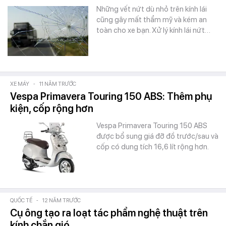
Những vết nứt dù nhỏ trên kính lái
cũng gây mất thẩm mỹ và kém an
toàn cho xe bạn. Xử lý kính lái nứt…
XE MÁY
-
11 NĂM TRƯỚC
Vespa Primavera Touring 150 ABS: Thêm phụ
kiện, cốp rộng hơn
Vespa Primavera Touring 150 ABS
được bổ sung giá đỡ đồ trước/sau và
cốp có dung tích 16,6 lít rộng hơn.
QUỐC TẾ
-
12 NĂM TRƯỚC
Cụ ông tạo ra loạt tác phẩm nghệ thuật trên
kính chắn gió