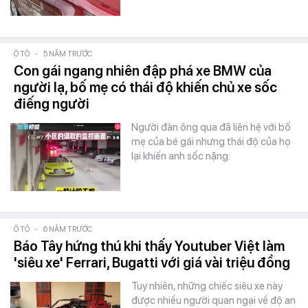
Ô TÔ
-
5 NĂM TRƯỚC
Con gái ngang nhiên đập phá xe BMW của
người lạ, bố mẹ có thái độ khiến chủ xe sốc
điếng người
Người đàn ông qua đã liên hệ với bố
mẹ của bé gái nhưng thái độ của họ
lại khiến anh sốc nặng.
Ô TÔ
-
6 NĂM TRƯỚC
Báo Tây hứng thú khi thấy Youtuber Việt làm
'siêu xe' Ferrari, Bugatti với giá vài triệu đồng
Tuy nhiên, những chiếc siêu xe này
được nhiều người quan ngại về độ an