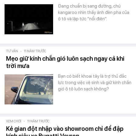
Đang chuẩn bị sang đường, chú
kangaroo nhìn thấy ánh đèn pha của
ô tô và lập tức "nổi điên".
TƯ VẤN
-
11 NĂM TRƯỚC
Mẹo giữ kính chắn gió luôn sạch ngay cả khi
trời mưa
Bạn có biết khoai tây là trợ thủ đắc
lực trong việc vệ sinh và giữ kính chắn
gió ô tô luôn sạch không?
XEM CHƠI
-
11 NĂM TRƯỚC
Kẻ gian đột nhập vào showroom chỉ để đập