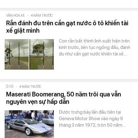
VĂN HÓA XE
-
4 NĂM TRƯỚC
Rắn đánh đu trên cần gạt nước ô tô khiến tài
xế giật mình
Con rắn bất thình lình xuất hiện trên
kính trước, liên tục ngỏng đầu, đánh
đu như cần gạt nước khiến tài xế…
Ô TÔ
-
4 NĂM TRƯỚC
Maserati Boomerang, 50 năm trôi qua vẫn
nguyên vẹn sự hấp dẫn
Được trưng bày lần đầu tiên tại
Geneva Motor Show vào ngày 9
tháng 3 năm 1972, tròn 50 năm…