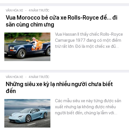
VĂN HÓA XE
-
4 NĂM TRƯỚC
Vua Morocco bẻ cửa xe Rolls-Royce để… đi
săn cùng chim ưng
Vua Hassan II thấy chiếc Rolls-Royce
Camargue 1977 đang có một điểm
trừ rất lớn. Đó là một chiếc xe đủ…
VĂN HÓA XE
-
4 NĂM TRƯỚC
Những siêu xe kỳ lạ nhiều người chưa biết
đến
Các mẫu siêu xe này từng được sản
xuất nhưng lại không được nhiều
người biết đến, chúng lạ lẫm với…