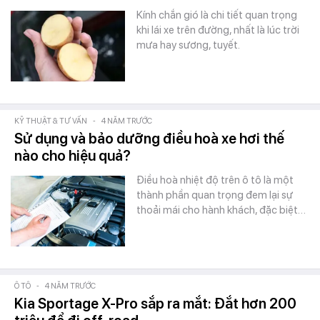
Kính chắn gió là chi tiết quan trọng
khi lái xe trên đường, nhất là lúc trời
mưa hay sương, tuyết.
KỸ THUẬT & TƯ VẤN
-
4 NĂM TRƯỚC
Sử dụng và bảo dưỡng điều hoà xe hơi thế
nào cho hiệu quả?
Điều hoà nhiệt độ trên ô tô là một
thành phần quan trọng đem lại sự
thoải mái cho hành khách, đặc biệt…
Ô TÔ
-
4 NĂM TRƯỚC
Kia Sportage X-Pro sắp ra mắt: Đắt hơn 200