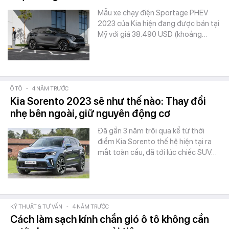
Mẫu xe chạy điện Sportage PHEV
2023 của Kia hiện đang được bán tại
Mỹ với giá 38.490 USD (khoảng…
Ô TÔ
-
4 NĂM TRƯỚC
Kia Sorento 2023 sẽ như thế nào: Thay đổi
nhẹ bên ngoài, giữ nguyên động cơ
Đã gần 3 năm trôi qua kể từ thời
điểm Kia Sorento thế hệ hiện tại ra
mắt toàn cầu, đã tới lúc chiếc SUV…
KỸ THUẬT & TƯ VẤN
-
4 NĂM TRƯỚC
Cách làm sạch kính chắn gió ô tô không cần