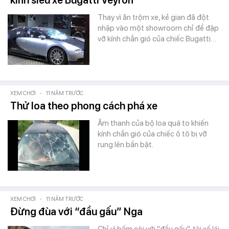
kính siêu xe Bugatti Veyron
Thay vì ăn trộm xe, kẻ gian đã đột
nhập vào một showroom chỉ để đập
vỡ kính chắn gió của chiếc Bugatti…
XEM CHƠI
-
11 NĂM TRƯỚC
Thử loa theo phong cách phá xe
Âm thanh của bộ loa quá to khiến
kính chắn gió của chiếc ô tô bị vỡ
rung lên bần bật.
XEM CHƠI
-
11 NĂM TRƯỚC
Đừng đùa với “đầu gấu” Nga