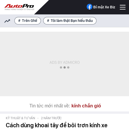
Bí mật Xe Biz
Trên Ghế
Tôi làm thật Bạn hiểu thấu
Tin tức mới nhất về:
kính chắn gió
KỸ THUẬT & TƯ VẤN
-
2 NĂM TRƯỚC
Cách dùng khoai tây để bôi trơn kính xe