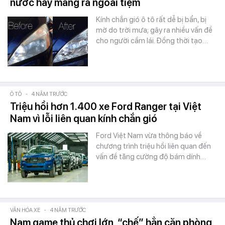
nước hay mang ra ngoài tiệm
Kính chắn gió ô tô rất dễ bị bẩn, bị
mờ do trời mưa; gây ra nhiều vấn đề
cho người cầm lái. Đồng thời tạo…
Ô TÔ
-
4 NĂM TRƯỚC
Triệu hồi hơn 1.400 xe Ford Ranger tại Việt
Nam vì lỗi liên quan kính chắn gió
Ford Việt Nam vừa thông báo về
chương trình triệu hồi liên quan đến
vấn đề tăng cường độ bám dính…
VĂN HÓA XE
-
4 NĂM TRƯỚC
Nam game thủ chơi lớn, “chế” hẳn căn phòng