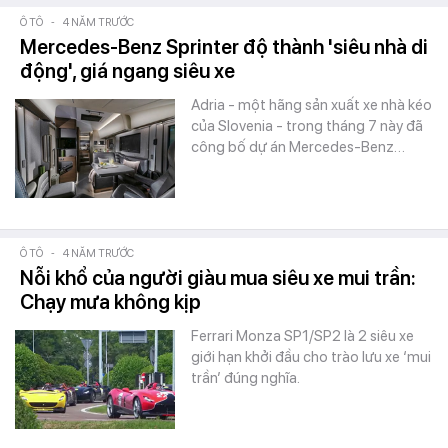
Ô TÔ
-
4 NĂM TRƯỚC
Mercedes-Benz Sprinter độ thành 'siêu nhà di
động', giá ngang siêu xe
Adria - một hãng sản xuất xe nhà kéo
của Slovenia - trong tháng 7 này đã
công bố dự án Mercedes-Benz…
Ô TÔ
-
4 NĂM TRƯỚC
Nỗi khổ của người giàu mua siêu xe mui trần:
Chạy mưa không kịp
Ferrari Monza SP1/SP2 là 2 siêu xe
giới hạn khởi đầu cho trào lưu xe ‘mui
trần’ đúng nghĩa.