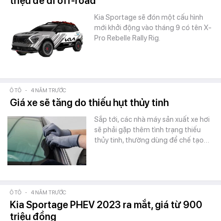
triệu để đi off-road
Kia Sportage sẽ đón một cấu hình
mới khởi động vào tháng 9 có tên X-
Pro Rebelle Rally Rig.
Ô TÔ
-
4 NĂM TRƯỚC
Giá xe sẽ tăng do thiếu hụt thủy tinh
Sắp tới, các nhà máy sản xuất xe hơi
sẽ phải gặp thêm tình trạng thiếu
thủy tinh, thường dùng để chế tạo…
Ô TÔ
-
4 NĂM TRƯỚC
Kia Sportage PHEV 2023 ra mắt, giá từ 900
triệu đồng