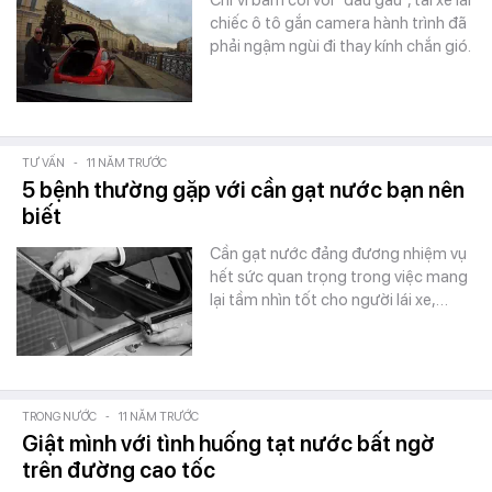
Chỉ vì bấm còi với "đầu gấu", tài xế lái
chiếc ô tô gắn camera hành trình đã
phải ngậm ngùi đi thay kính chắn gió.
TƯ VẤN
-
11 NĂM TRƯỚC
5 bệnh thường gặp với cần gạt nước bạn nên
biết
Cần gạt nước đảng đương nhiệm vụ
hết sức quan trọng trong việc mang
lại tầm nhìn tốt cho người lái xe,…
TRONG NƯỚC
-
11 NĂM TRƯỚC
Giật mình với tình huống tạt nước bất ngờ
trên đường cao tốc