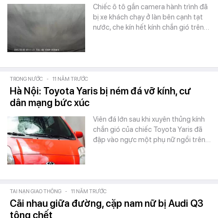
Chiếc ô tô gắn camera hành trình đã
bị xe khách chạy ở làn bên cạnh tạt
nước, che kín hết kính chắn gió trên…
TRONG NƯỚC
-
11 NĂM TRƯỚC
Hà Nội: Toyota Yaris bị ném đá vỡ kính, cư
dân mạng bức xúc
Viên đá lớn sau khi xuyên thủng kính
chắn gió của chiếc Toyota Yaris đã
đập vào ngực một phụ nữ ngồi trên…
TAI NẠN GIAO THÔNG
-
11 NĂM TRƯỚC
Cãi nhau giữa đường, cặp nam nữ bị Audi Q3
tông chết