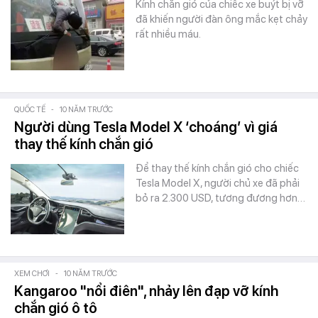
Kính chắn gió của chiếc xe buýt bị vỡ
đã khiến người đàn ông mắc kẹt chảy
rất nhiều máu.
QUỐC TẾ
-
10 NĂM TRƯỚC
Người dùng Tesla Model X ‘choáng’ vì giá
thay thế kính chắn gió
Để thay thế kính chắn gió cho chiếc
Tesla Model X, người chủ xe đã phải
bỏ ra 2.300 USD, tương đương hơn…
XEM CHƠI
-
10 NĂM TRƯỚC
Kangaroo "nổi điên", nhảy lên đạp vỡ kính
chắn gió ô tô