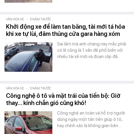
VĂN HÓA XE
-
5 NĂM TRƯỚC
Khởi động xe để làm tan băng, tài mới tá hỏa
khi xe tự lùi, đâm thủng cửa gara hàng xóm
Sai lầm mà anh chàng này mắc phải
có lẽ cũng là 1 vấn đề phổ biến với
nhiều tài xế mới và đoạn clip đã…
VĂN HÓA XE
-
5 NĂM TRƯỚC
Công nghệ ô tô và mặt trái của tiến bộ: Giờ
thay… kính chắn gió cũng khó!
Công nghệ an toàn và hỗ trợ người
dùng ngày một tân tiến giúp ô tô,
hay chính xác là không gian bên…