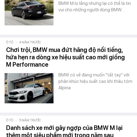
BMW M lo lắng nhưng lại có thể là tin
vui cho những người dùng BMW…
Ô TÔ
-
4 NĂM TRƯỚC
Chơi trội, BMW mua đứt hãng độ nổi tiếng,
hứa hẹn ra dòng xe hiệu suất cao mới giống
M Performance
BMW có vẻ đang muốn "tất tay" với
phân khúc hiệu suất cao khi thâu tóm
Alpina.
Ô TÔ
-
5 NĂM TRƯỚC
Danh sách xe mới gây ngợp của BMW M lại
thêm một siêu phẩm mới trong năm sau