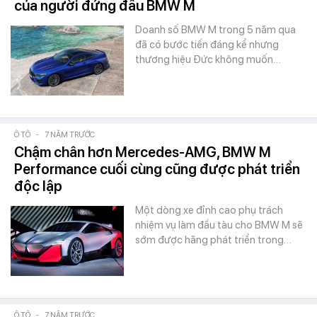
của người đứng đầu BMW M
Doanh số BMW M trong 5 năm qua
đã có bước tiến đáng kể nhưng
thương hiệu Đức không muốn…
Ô TÔ
-
7 NĂM TRƯỚC
Chậm chân hơn Mercedes-AMG, BMW M
Performance cuối cùng cũng được phát triển
độc lập
Một dòng xe đỉnh cao phụ trách
nhiệm vụ làm đầu tàu cho BMW M sẽ
sớm được hãng phát triển trong…
Ô TÔ
-
7 NĂM TRƯỚC