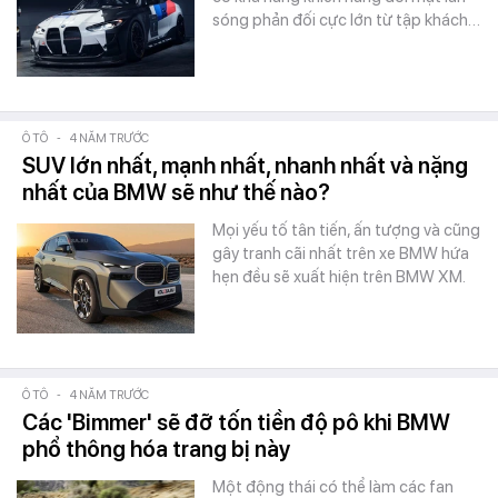
sóng phản đối cực lớn từ tập khách…
Ô TÔ
-
4 NĂM TRƯỚC
SUV lớn nhất, mạnh nhất, nhanh nhất và nặng
nhất của BMW sẽ như thế nào?
Mọi yếu tố tân tiến, ấn tượng và cũng
gây tranh cãi nhất trên xe BMW hứa
hẹn đều sẽ xuất hiện trên BMW XM.
Ô TÔ
-
4 NĂM TRƯỚC
Các 'Bimmer' sẽ đỡ tốn tiền độ pô khi BMW
phổ thông hóa trang bị này
Một động thái có thể làm các fan