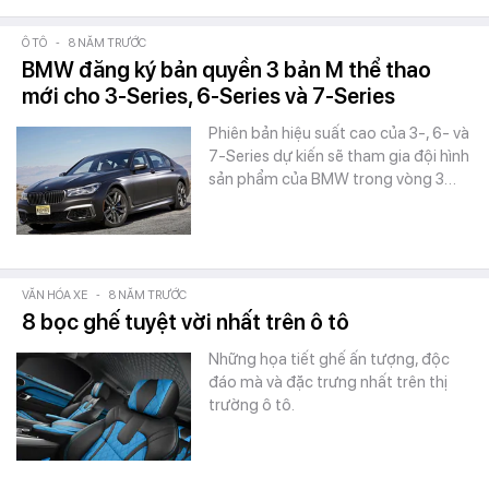
Ô TÔ
-
8 NĂM TRƯỚC
BMW đăng ký bản quyền 3 bản M thể thao
mới cho 3-Series, 6-Series và 7-Series
Phiên bản hiệu suất cao của 3-, 6- và
7-Series dự kiến sẽ tham gia đội hình
sản phẩm của BMW trong vòng 3…
VĂN HÓA XE
-
8 NĂM TRƯỚC
8 bọc ghế tuyệt vời nhất trên ô tô
Những họa tiết ghế ấn tượng, độc
đáo mà và đặc trưng nhất trên thị
trường ô tô.