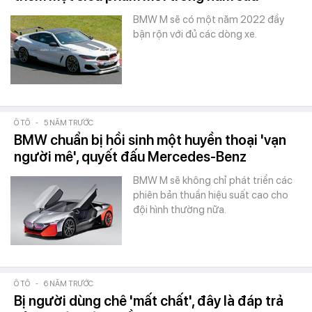
BMW M sẽ có một năm 2022 đầy
bận rộn với đủ các dòng xe.
Ô TÔ
-
5 NĂM TRƯỚC
BMW chuẩn bị hồi sinh một huyền thoại 'vạn
người mê', quyết đấu Mercedes-Benz
BMW M sẽ không chỉ phát triển các
phiên bản thuần hiệu suất cao cho
đội hình thường nữa.
Ô TÔ
-
6 NĂM TRƯỚC
Bị người dùng chê 'mất chất', đây là đáp trả