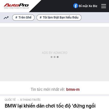
Bí mật Xe Biz
Trên Ghế
Tôi làm thật Bạn hiểu thấu
Tin tức mới nhất về:
bmw-m
QUỐC TẾ
-
8 THÁNG TRƯỚC
BMW lại khiến dân chơi tốc độ ‘đứng ngồi