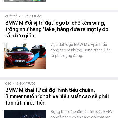
QUỐC TẾ
-
2 NĂM TRƯỚC
BMW M đổi vị trí đặt logo bị chê kém sang,
trông như hàng ‘fake’, hãng đưa ra một lý do
rất đơn giản
Việc đặt logo BMW M ở vị trí thấp
đang tạo ra những luồng tranh luận
từ phía cộng đồng.
Ô TÔ
-
3 NĂM TRƯỚC
BMW M khai tử cả đội hình tiêu chuẩn,
Bimmer muốn ‘chơi’ xe hiệu suất cao sẽ phải
tốn rất nhiều tiền
Động thái có phần liều lĩnh của BMW
có khả năng khiến hãng đối mặt làn