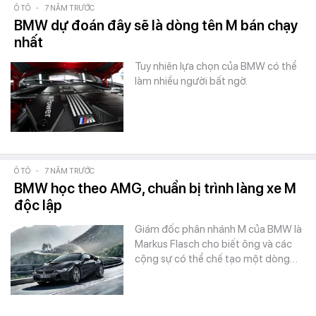
Ô TÔ
-
7 NĂM TRƯỚC
BMW dự đoán đây sẽ là dòng tên M bán chạy
nhất
Tuy nhiên lựa chọn của BMW có thể
làm nhiều người bất ngờ.
Ô TÔ
-
7 NĂM TRƯỚC
BMW học theo AMG, chuẩn bị trình làng xe M
độc lập
Giám đốc phân nhánh M của BMW là
Markus Flasch cho biết ông và các
cộng sự có thể chế tạo một dòng…