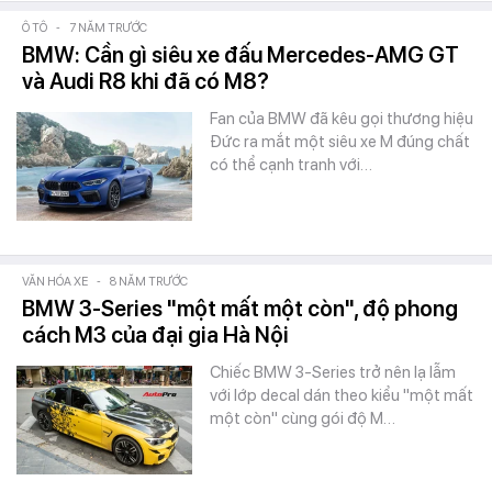
Ô TÔ
-
7 NĂM TRƯỚC
BMW: Cần gì siêu xe đấu Mercedes-AMG GT
và Audi R8 khi đã có M8?
Fan của BMW đã kêu gọi thương hiệu
Đức ra mắt một siêu xe M đúng chất
có thể cạnh tranh với…
VĂN HÓA XE
-
8 NĂM TRƯỚC
BMW 3-Series "một mất một còn", độ phong
cách M3 của đại gia Hà Nội
Chiếc BMW 3-Series trở nên lạ lẫm
với lớp decal dán theo kiểu "một mất
một còn" cùng gói độ M…