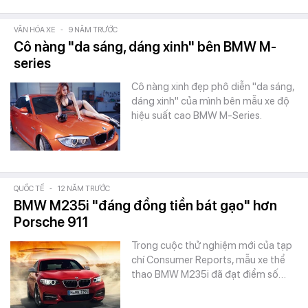
VĂN HÓA XE
-
9 NĂM TRƯỚC
Cô nàng "da sáng, dáng xinh" bên BMW M-
series
Cô nàng xinh đẹp phô diễn "da sáng,
dáng xinh" của mình bên mẫu xe độ
hiệu suất cao BMW M-Series.
QUỐC TẾ
-
12 NĂM TRƯỚC
BMW M235i "đáng đồng tiền bát gạo" hơn
Porsche 911
Trong cuộc thử nghiệm mới của tạp
chí Consumer Reports, mẫu xe thể
thao BMW M235i đã đạt điểm số…