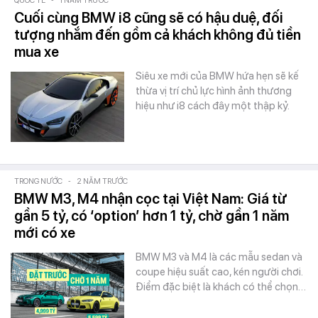
QUỐC TẾ
-
1 NĂM TRƯỚC
Cuối cùng BMW i8 cũng sẽ có hậu duệ, đối
tượng nhắm đến gồm cả khách không đủ tiền
mua xe
Siêu xe mới của BMW hứa hẹn sẽ kế
thừa vị trí chủ lực hình ảnh thương
hiệu như i8 cách đây một thập kỷ.
TRONG NƯỚC
-
2 NĂM TRƯỚC
BMW M3, M4 nhận cọc tại Việt Nam: Giá từ
gần 5 tỷ, có ‘option’ hơn 1 tỷ, chờ gần 1 năm
mới có xe
BMW M3 và M4 là các mẫu sedan và
coupe hiệu suất cao, kén người chơi.
Điểm đặc biệt là khách có thể chọn…