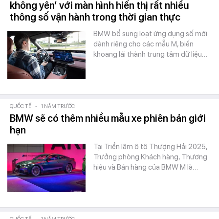
không yên’ với màn hình hiển thị rất nhiều
thông số vận hành trong thời gian thực
BMW bổ sung loạt ứng dụng số mới
dành riêng cho các mẫu M, biến
khoang lái thành trung tâm dữ liệu…
QUỐC TẾ
-
1 NĂM TRƯỚC
BMW sẽ có thêm nhiều mẫu xe phiên bản giới
hạn
Tại Triển lãm ô tô Thượng Hải 2025,
Trưởng phòng Khách hàng, Thương
hiệu và Bán hàng của BMW M là…