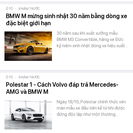
Ô TÔ
-
8 NĂM TRƯỚC
BMW M mừng sinh nhật 30 năm bằng dòng xe
đặc biệt giới hạn
30 năm sau khi xuất xưởng mẫu
BMW M3 Convertible, hãng xe Đức
kỷ niệm sinh nhật dòng xe hiệu suất…
Ô TÔ
-
9 NĂM TRƯỚC
Polestar 1 - Cách Volvo đáp trả Mercedes-
AMG và BMW M
Ngày 18/10, Polestar chính thức vén
màn mẫu xe đầu tiên kể từ khi được
đứng độc lập như một thương…