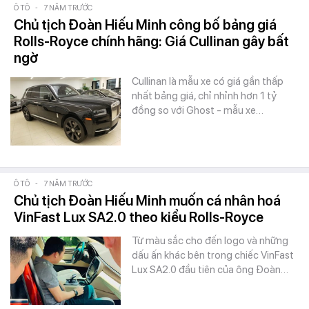
Ô TÔ
-
7 NĂM TRƯỚC
Chủ tịch Đoàn Hiếu Minh công bố bảng giá
Rolls-Royce chính hãng: Giá Cullinan gây bất
ngờ
Cullinan là mẫu xe có giá gần thấp
nhất bảng giá, chỉ nhỉnh hơn 1 tỷ
đồng so với Ghost - mẫu xe…
Ô TÔ
-
7 NĂM TRƯỚC
Chủ tịch Đoàn Hiếu Minh muốn cá nhân hoá
VinFast Lux SA2.0 theo kiểu Rolls-Royce
Từ màu sắc cho đến logo và những
dấu ấn khác bên trong chiếc VinFast
Lux SA2.0 đầu tiên của ông Đoàn…