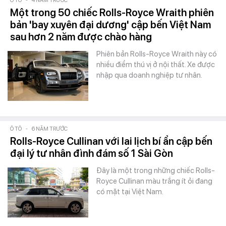
Ô TÔ
-
4 NĂM TRƯỚC
Một trong 50 chiếc Rolls-Royce Wraith phiên
bản 'bay xuyên đại dương' cập bến Việt Nam
sau hơn 2 năm được chào hàng
Phiên bản Rolls-Royce Wraith này có
nhiều điểm thú vị ở nội thất. Xe được
nhập qua doanh nghiệp tư nhân.
Ô TÔ
-
6 NĂM TRƯỚC
Rolls-Royce Cullinan với lai lịch bí ẩn cập bến
đại lý tư nhân đình đám số 1 Sài Gòn
Đây là một trong những chiếc Rolls-
Royce Cullinan màu trắng ít ỏi đang
có mặt tại Việt Nam.