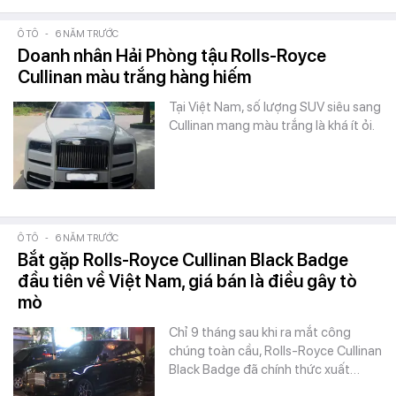
Ô TÔ
-
6 NĂM TRƯỚC
Doanh nhân Hải Phòng tậu Rolls-Royce
Cullinan màu trắng hàng hiếm
Tại Việt Nam, số lượng SUV siêu sang
Cullinan mang màu trắng là khá ít ỏi.
Ô TÔ
-
6 NĂM TRƯỚC
Bắt gặp Rolls-Royce Cullinan Black Badge
đầu tiên về Việt Nam, giá bán là điều gây tò
mò
Chỉ 9 tháng sau khi ra mắt công
chúng toàn cầu, Rolls-Royce Cullinan
Black Badge đã chính thức xuất…