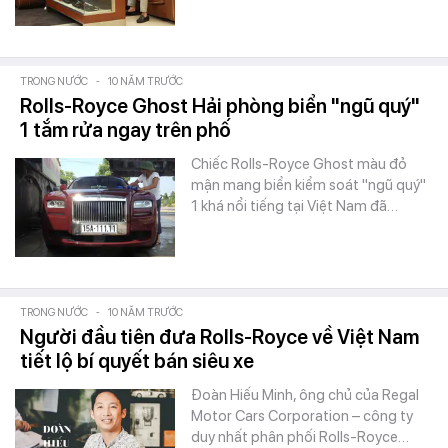
TRONG NƯỚC
-
10 NĂM TRƯỚC
Rolls-Royce Ghost Hải phòng biển "ngũ quý"
1 tắm rửa ngay trên phố
Chiếc Rolls-Royce Ghost màu đỏ
mận mang biển kiểm soát "ngũ quý"
1 khá nổi tiếng tại Việt Nam đã…
TRONG NƯỚC
-
10 NĂM TRƯỚC
Người đầu tiên đưa Rolls-Royce về Việt Nam
tiết lộ bí quyết bán siêu xe
Đoàn Hiếu Minh, ông chủ của Regal
Motor Cars Corporation – công ty
duy nhất phân phối Rolls-Royce…