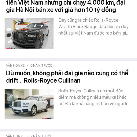
tiên Việt Nam nhưng chỉ chạy 4.000 km, đại
gia Hà Nội bán xe với giá hơn 10 tỷ đồng
Đây cũng là chiếc Rolls-Royce
Wraith Black Badge đầu tiên và duy
nhất tại Việt Nam được rao bán lại…
VĂN HÓA XE
-
6 NĂM TRƯỚC
Dù muốn, không phải đại gia nào cũng có thể
drift... Rolls-Royce Cullinan
Rolls-Royce Cullinan có một đặc
điểm mà không nhiều mẫu xe khác
có. Đó là khả năng tự bảo vệ người…
VĂN HÓA XE
-
7 NĂM TRƯỚC