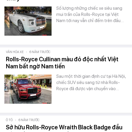
Số lượng những chiếc xe siêu sang
mui trần của Rolls-Royce tại Việt
Nam tới nay vẫn chỉ đếm trên đầu…
VĂN HÓA XE
-
6 NĂM TRƯỚC
Rolls-Royce Cullinan màu đỏ độc nhất Việt
Nam bất ngờ Nam tiến
Sau một thời gian định cư tại Hà Nội,
chiếc SUV siêu sang từ nhà Rolls-
Royce đã được vận chuyển vào…
Ô TÔ
-
6 NĂM TRƯỚC
Sở hữu Rolls-Royce Wraith Black Badge đầu