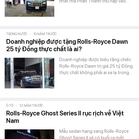
nhất mà Phan Thành thu nạp vào…
TRONG NƯỚC
-
10 NĂM TRƯỚC
Doanh nghiệp được tặng Rolls-Royce Dawn
25 tỷ Đồng thực chất là ai?
Doanh nghiệp được biếu tặng chiếc
Rolls-Royce Dawn trị giá 25 tỷ Đồng
thực chất không phải ai xa lạ trong…
Ô TÔ
-
12 NĂM TRƯỚC
Rolls-Royce Ghost Series II rục rịch về Việt
Nam
Mẫu sedan hạng sang Rolls-Royce
Ghost Series II sẽ có buổi ra mắt