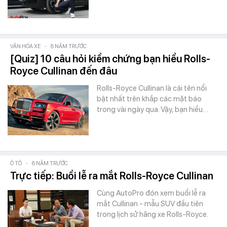
VĂN HÓA XE
-
8 NĂM TRƯỚC
[Quiz] 10 câu hỏi kiểm chứng bạn hiểu Rolls-
Royce Cullinan đến đâu
Rolls-Royce Cullinan là cái tên nổi
bật nhất trên khắp các mặt báo
trong vài ngày qua. Vậy, bạn hiểu…
Ô TÔ
-
8 NĂM TRƯỚC
Trực tiếp: Buổi lễ ra mắt Rolls-Royce Cullinan
Cùng AutoPro đón xem buổi lễ ra
mắt Cullinan - mẫu SUV đầu tiên
trong lịch sử hãng xe Rolls-Royce.