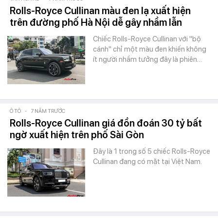
Rolls-Royce Cullinan màu đen lạ xuất hiện
trên đường phố Hà Nội dễ gây nhầm lẫn
Chiếc Rolls-Royce Cullinan với "bộ
cánh" chỉ một màu đen khiến không
ít người nhầm tưởng đây là phiên…
Ô TÔ
-
7 NĂM TRƯỚC
Rolls-Royce Cullinan giá đồn đoán 30 tỷ bất
ngờ xuất hiện trên phố Sài Gòn
Đây là 1 trong số 5 chiếc Rolls-Royce
Cullinan đang có mặt tại Việt Nam.