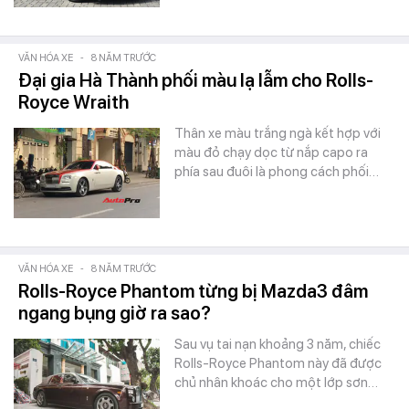
VĂN HÓA XE
-
8 NĂM TRƯỚC
Đại gia Hà Thành phối màu lạ lẫm cho Rolls-
Royce Wraith
Thân xe màu trắng ngà kết hợp với
màu đỏ chạy dọc từ nắp capo ra
phía sau đuôi là phong cách phối…
VĂN HÓA XE
-
8 NĂM TRƯỚC
Rolls-Royce Phantom từng bị Mazda3 đâm
ngang bụng giờ ra sao?
Sau vụ tai nạn khoảng 3 năm, chiếc
Rolls-Royce Phantom này đã được
chủ nhân khoác cho một lớp sơn…