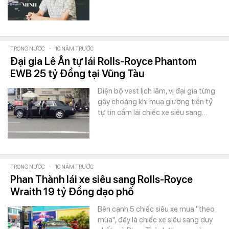
TRONG NƯỚC
-
10 NĂM TRƯỚC
Đại gia Lê Ân tự lái Rolls-Royce Phantom
EWB 25 tỷ Đồng tại Vũng Tàu
Diện bộ vest lịch lãm, vị đại gia từng
gây choáng khi mua giường tiền tỷ
tự tin cầm lái chiếc xe siêu sang…
TRONG NƯỚC
-
10 NĂM TRƯỚC
Phan Thành lái xe siêu sang Rolls-Royce
Wraith 19 tỷ Đồng dạo phố
Bên cạnh 5 chiếc siêu xe mua "theo
mùa", đây là chiếc xe siêu sang duy