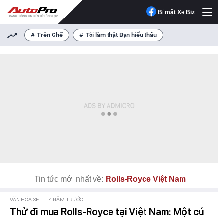
Bí mật Xe Biz
Trên Ghế
Tôi làm thật Bạn hiểu thấu
Tin tức mới nhất về:
Rolls-Royce Việt Nam
VĂN HÓA XE
-
4 NĂM TRƯỚC
Thử đi mua Rolls-Royce tại Việt Nam: Một cú