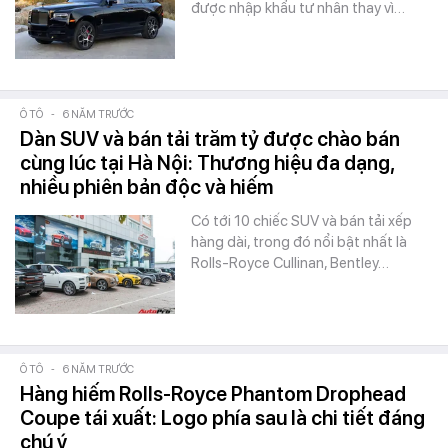
được nhập khẩu tư nhân thay vì…
Ô TÔ
-
6 NĂM TRƯỚC
Dàn SUV và bán tải trăm tỷ được chào bán
cùng lúc tại Hà Nội: Thương hiệu đa dạng,
nhiều phiên bản độc và hiếm
Có tới 10 chiếc SUV và bán tải xếp
hàng dài, trong đó nổi bật nhất là
Rolls-Royce Cullinan, Bentley…
Ô TÔ
-
6 NĂM TRƯỚC
Hàng hiếm Rolls-Royce Phantom Drophead
Coupe tái xuất: Logo phía sau là chi tiết đáng
chú ý