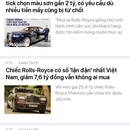
tick chọn màu sơn gần 2 tỷ, có yêu cầu dù
nhiều tiền mấy cũng bị từ chối
"Mua xe Rolls-Royce giống như một
hành trình cảm xúc, khi khách hàng
được tìm kiếm mong muốn thực sự…
Ô TÔ
-
4 NĂM TRƯỚC
Chiếc Rolls-Royce có số 'lận đận' nhất Việt
Nam, giảm 7,6 tỷ đồng vẫn không ai mua
Với mức giá 20,4 tỷ, chiếc Rolls-
Royce Phantom vẫn chưa tìm được
chủ mới.