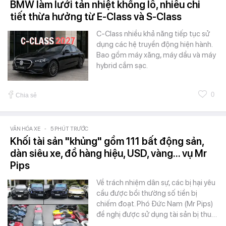
BMW làm lưới tản nhiệt khổng lồ, nhiều chi
tiết thừa hưởng từ E-Class và S-Class
C-Class nhiều khả năng tiếp tục sử
dụng các hệ truyền động hiện hành.
Bao gồm máy xăng, máy dầu và máy
hybrid cắm sạc.
0
Chia sẻ
VĂN HÓA XE
-
5 PHÚT TRƯỚC
Khối tài sản "khủng" gồm 111 bất động sản,
dàn siêu xe, đồ hàng hiệu, USD, vàng... vụ Mr
Pips
Về trách nhiệm dân sự, các bị hại yêu
cầu được bồi thường số tiền bị
chiếm đoạt. Phó Đức Nam (Mr Pips)
đề nghị được sử dụng tài sản bị thu…