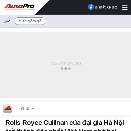
Bí mật Xe Biz
Xe giảm giá
Ô tô
Rolls-Royce Cullinan của đại gia Hà Nội