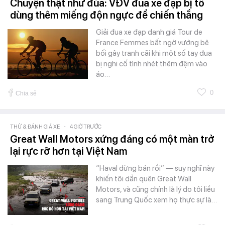
Chuyện thật như đùa: VĐV đua xe đạp bị tố
dùng thêm miếng độn ngực để chiến thắng
Giải đua xe đạp danh giá Tour de
France Femmes bất ngờ vướng bê
bối gây tranh cãi khi một số tay đua
bị nghi cố tình nhét thêm đệm vào
áo…
0
Chia sẻ
THỬ & ĐÁNH GIÁ XE
-
4 GIỜ TRƯỚC
Great Wall Motors xứng đáng có một màn trở
lại rực rỡ hơn tại Việt Nam
“Haval dừng bán rồi” — suy nghĩ này
khiến tôi dần quên Great Wall
Motors, và cũng chính là lý do tôi liều
sang Trung Quốc xem họ thực sự là…