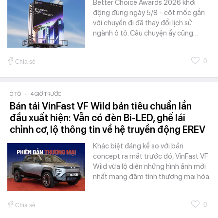
Better Choice Awards 2026 khởi
động đúng ngày 5/8 - cột mốc gắn
với chuyến đi đã thay đổi lịch sử
ngành ô tô. Câu chuyện ấy cũng…
0
Chia sẻ
Ô TÔ
-
4 GIỜ TRƯỚC
Bán tải VinFast VF Wild bản tiêu chuẩn lần
đầu xuất hiện: Vẫn có đèn Bi-LED, ghế lái
chỉnh cơ, lộ thông tin về hệ truyền động EREV
Khác biệt đáng kể so với bản
concept ra mắt trước đó, VinFast VF
Wild vừa lộ diện những hình ảnh mới
nhất mang đậm tính thương mại hóa.
0
Chia sẻ