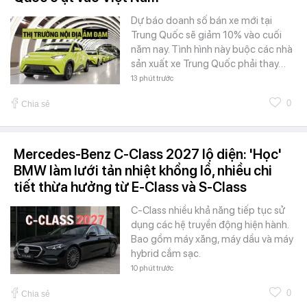
Dự báo doanh số bán xe mới tại
Trung Quốc sẽ giảm 10% vào cuối
năm nay. Tình hình này buộc các nhà
sản xuất xe Trung Quốc phải thay…
13 phút trước
0
Chia sẻ
Mercedes-Benz C-Class 2027 lộ diện: 'Học'
BMW làm lưới tản nhiệt khổng lồ, nhiều chi
tiết thừa hưởng từ E-Class và S-Class
C-Class nhiều khả năng tiếp tục sử
dụng các hệ truyền động hiện hành.
Bao gồm máy xăng, máy dầu và máy
hybrid cắm sạc.
10 phút trước
0
Chia sẻ