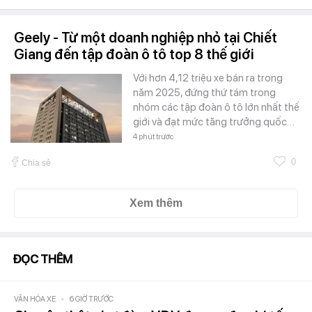
Geely - Từ một doanh nghiệp nhỏ tại Chiết
Giang đến tập đoàn ô tô top 8 thế giới
Với hơn 4,12 triệu xe bán ra trong
năm 2025, đứng thứ tám trong
nhóm các tập đoàn ô tô lớn nhất thế
giới và đạt mức tăng trưởng quốc…
4 phút trước
0
Chia sẻ
Xem thêm
ĐỌC THÊM
VĂN HÓA XE
-
6 GIỜ TRƯỚC