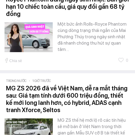
hạn 10 chiếc toàn cầu, giá quy đổi gần 68 tỷ
đồng
Một bức ảnh Rolls-Royce Phantom
cùng dòng trạng thái ngắn của Mai
Phương Thúy trong ngày sinh nhật
đã nhanh chóng thu hút sự quan
tâm…
0
Chia sẻ
TRONG NƯỚC
-
1 GIỜ TRƯỚC
MG ZS 2026 đã về Việt Nam, dễ ra mắt tháng
sau: Giá tạm tính dưới 600 triệu đồng, thiết
kế mới long lanh hơn, có hybrid, ADAS cạnh
tranh Xforce, Seltos
MG ZS thế hệ mới lộ rõ các tín hiệu
sẽ mở bán ở Việt Nam trong thời
gian gần. Mẫu SUV cỡ B tái thiết kế