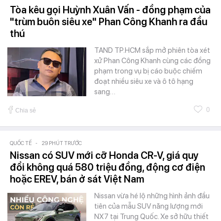
Tòa kêu gọi Huỳnh Xuân Vấn - đồng phạm của
"trùm buôn siêu xe" Phan Công Khanh ra đầu
thú
TAND TP.HCM sắp mở phiên tòa xét
xử Phan Công Khanh cùng các đồng
phạm trong vụ bị cáo buộc chiếm
đoạt nhiều siêu xe và ô tô hạng
sang…
0
Chia sẻ
QUỐC TẾ
-
29 PHÚT TRƯỚC
Nissan có SUV mới cỡ Honda CR-V, giá quy
đổi không quá 580 triệu đồng, động cơ điện
hoặc EREV, bán ở sát Việt Nam
Nissan vừa hé lộ những hình ảnh đầu
tiên của mẫu SUV năng lượng mới
NX7 tại Trung Quốc. Xe sở hữu thiết