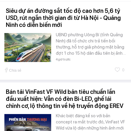
Siêu dự án đường sắt tốc độ cao hơn 5,6 tỷ
USD, rút ngắn thời gian đi từ Hà Nội - Quảng
Ninh có diễn biến mới
UBND phường Uông Bí (tỉnh Quảng
Ninh) đã tổ chức chi trả tiền bồi
thường, hỗ trợ giải phóng mặt bằng
đợt 1 cho 15 hộ dân đầu tiên bị ảnh…
4 giờ trước
0
Chia sẻ
Bán tải VinFast VF Wild bản tiêu chuẩn lần
đầu xuất hiện: Vẫn có đèn Bi-LED, ghế lái
chỉnh cơ, lộ thông tin về hệ truyền động EREV
Khác biệt đáng kể so với bản
concept ra mắt trước đó, VinFast VF
Wild vừa lộ diện những hình ảnh mới