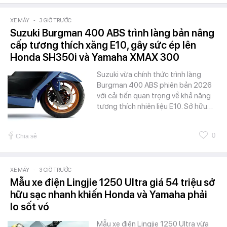
XE MÁY
-
3 GIỜ TRƯỚC
Suzuki Burgman 400 ABS trình làng bản nâng
cấp tương thích xăng E10, gây sức ép lên
Honda SH350i và Yamaha XMAX 300
Suzuki vừa chính thức trình làng
Burgman 400 ABS phiên bản 2026
với cải tiến quan trọng về khả năng
tương thích nhiên liệu E10. Sở hữu…
0
Chia sẻ
XE MÁY
-
3 GIỜ TRƯỚC
Mẫu xe điện Lingjie 1250 Ultra giá 54 triệu sở
hữu sạc nhanh khiến Honda và Yamaha phải
lo sốt vó
Mẫu xe điện Lingjie 1250 Ultra vừa