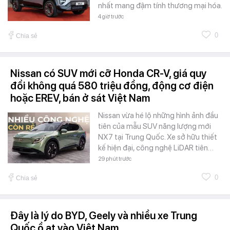
nhất mang đậm tính thương mại hóa.
4 giờ trước
0
Chia sẻ
Nissan có SUV mới cỡ Honda CR-V, giá quy
đổi không quá 580 triệu đồng, động cơ điện
hoặc EREV, bán ở sát Việt Nam
Nissan vừa hé lộ những hình ảnh đầu
tiên của mẫu SUV năng lượng mới
NX7 tại Trung Quốc. Xe sở hữu thiết
kế hiện đại, công nghệ LiDAR tiên…
29 phút trước
0
Chia sẻ
Đây là lý do BYD, Geely và nhiều xe Trung
Quốc ồ ạt vào Việt Nam