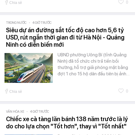
0
Chia sẻ
TRONG NƯỚC
-
4 GIỜ TRƯỚC
Siêu dự án đường sắt tốc độ cao hơn 5,6 tỷ
USD, rút ngắn thời gian đi từ Hà Nội - Quảng
Ninh có diễn biến mới
UBND phường Uông Bí (tỉnh Quảng
Ninh) đã tổ chức chi trả tiền bồi
thường, hỗ trợ giải phóng mặt bằng
đợt 1 cho 15 hộ dân đầu tiên bị ảnh…
0
Chia sẻ
VĂN HÓA XE
-
4 GIỜ TRƯỚC
Chiếc xe cà tàng lăn bánh 138 năm trước là lý
do cho lựa chọn "Tốt hơn", thay vì "Tốt nhất"