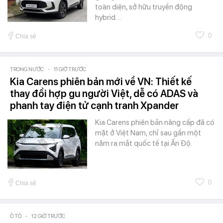
toàn diện, sở hữu truyền động
hybrid…
0
Chia sẻ
TRONG NƯỚC
-
11 GIỜ TRƯỚC
Kia Carens phiên bản mới về VN: Thiết kế
thay đổi hợp gu người Việt, dễ có ADAS và
phanh tay điện tử cạnh tranh Xpander
Kia Carens phiên bản nâng cấp đã có
mặt ở Việt Nam, chỉ sau gần một
năm ra mắt quốc tế tại Ấn Độ.
0
Chia sẻ
Ô TÔ
-
12 GIỜ TRƯỚC