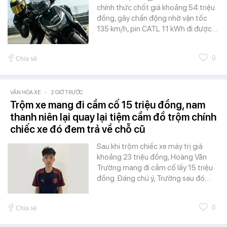
chính thức chốt giá khoảng 54 triệu
đồng, gây chấn động nhờ vận tốc
135 km/h, pin CATL 11 kWh đi được…
0
Chia sẻ
VĂN HÓA XE
-
2 GIỜ TRƯỚC
Trộm xe mang đi cầm cố 15 triệu đồng, nam
thanh niên lại quay lại tiệm cầm đồ trộm chính
chiếc xe đó đem trả về chỗ cũ
Sau khi trộm chiếc xe máy trị giá
khoảng 23 triệu đồng, Hoàng Văn
Trường mang đi cầm cố lấy 15 triệu
đồng. Đáng chú ý, Trường sau đó…
0
Chia sẻ