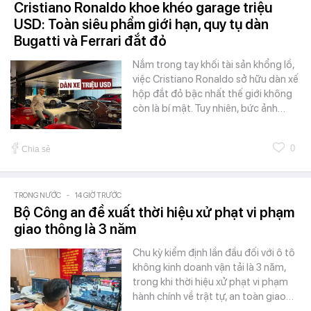
Cristiano Ronaldo khoe khéo garage triệu
USD: Toàn siêu phẩm giới hạn, quy tụ dàn
Bugatti và Ferrari đắt đỏ
Nắm trong tay khối tài sản khổng lồ,
việc Cristiano Ronaldo sở hữu dàn xế
hộp đắt đỏ bậc nhất thế giới không
còn là bí mật. Tuy nhiên, bức ảnh…
0
Chia sẻ
TRONG NƯỚC
-
14 GIỜ TRƯỚC
Bộ Công an đề xuất thời hiệu xử phạt vi phạm
giao thông là 3 năm
Chu kỳ kiểm định lần đầu đối với ô tô
không kinh doanh vận tải là 3 năm,
trong khi thời hiệu xử phạt vi phạm
hành chính về trật tự, an toàn giao…