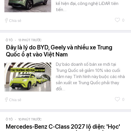
kế hiện đại, công nghệ LiDAR tiên
tiến…
0
Chia sẻ
Ô TÔ
-
13 PHÚT TRƯỚC
Đây là lý do BYD, Geely và nhiều xe Trung
Quốc ồ ạt vào Việt Nam
Dự báo doanh số bán xe mới tại
Trung Quốc sẽ giảm 10% vào cuối
năm nay. Tình hình này buộc các nhà
sản xuất xe Trung Quốc phải thay
đổi…
0
Chia sẻ
Ô TÔ
-
10 PHÚT TRƯỚC
Mercedes-Benz C-Class 2027 lộ diện: 'Học'