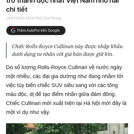
trở thành độc nhất Việt Nam nhờ hai
chi tiết
14/07/2020 16:00 PM
| Gia Phong
Thêm AutoPro trên Google
Chiếc Rolls-Royce Cullinan này được nhập khẩu
dưới dạng tư nhân với giá bán được giữ kín.
Do số lượng Rolls-Royce Cullinan về nước ngày
một nhiều, các đại gia dường như đang nhằm tới
việc tùy biến chiếc SUV siêu sang với các tông
màu độc, dị để tạo điểm nhấn giữa đám đông.
Chiếc Cullinan mới xuất hiện tại Hà Nội mới đây là
một ví dụ như vậy.