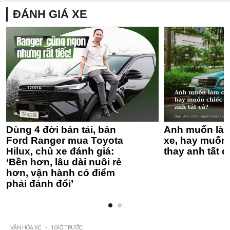
ĐÁNH GIÁ XE
Dùng 4 đời bán tải, bán
Anh muốn làm
Ford Ranger mua Toyota
xe, hay muốn 
Hilux, chủ xe đánh giá:
thay anh tất c
‘Bền hơn, lâu dài nuôi rẻ
hơn, vận hành có điểm
phải đánh đổi’
VĂN HÓA XE
-
1 GIỜ TRƯỚC