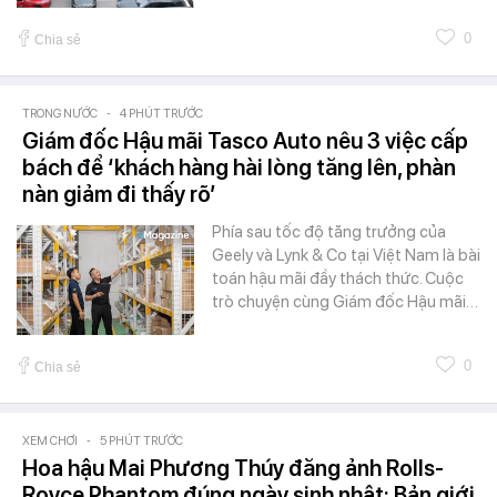
0
Chia sẻ
TRONG NƯỚC
-
4 PHÚT TRƯỚC
Giám đốc Hậu mãi Tasco Auto nêu 3 việc cấp
bách để ‘khách hàng hài lòng tăng lên, phàn
nàn giảm đi thấy rõ’
Phía sau tốc độ tăng trưởng của
Geely và Lynk & Co tại Việt Nam là bài
toán hậu mãi đầy thách thức. Cuộc
trò chuyện cùng Giám đốc Hậu mãi…
0
Chia sẻ
XEM CHƠI
-
5 PHÚT TRƯỚC
Hoa hậu Mai Phương Thúy đăng ảnh Rolls-
Royce Phantom đúng ngày sinh nhật: Bản giới