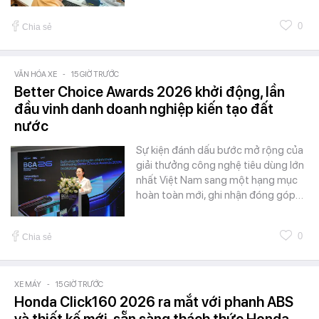
0
Chia sẻ
VĂN HÓA XE
-
15 GIỜ TRƯỚC
Better Choice Awards 2026 khởi động, lần
đầu vinh danh doanh nghiệp kiến tạo đất
nước
Sự kiện đánh dấu bước mở rộng của
giải thưởng công nghệ tiêu dùng lớn
nhất Việt Nam sang một hạng mục
hoàn toàn mới, ghi nhận đóng góp…
0
Chia sẻ
XE MÁY
-
15 GIỜ TRƯỚC
Honda Click160 2026 ra mắt với phanh ABS