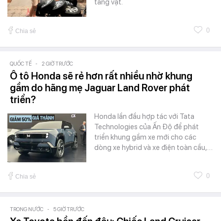
tang vật.
0
Chia sẻ
QUỐC TẾ
-
2 GIỜ TRƯỚC
Ô tô Honda sẽ rẻ hơn rất nhiều nhờ khung
gầm do hãng mẹ Jaguar Land Rover phát
triển?
Honda lần đầu hợp tác với Tata
Technologies của Ấn Độ để phát
triển khung gầm xe mới cho các
dòng xe hybrid và xe điện toàn cầu,…
0
Chia sẻ
TRONG NƯỚC
-
5 GIỜ TRƯỚC