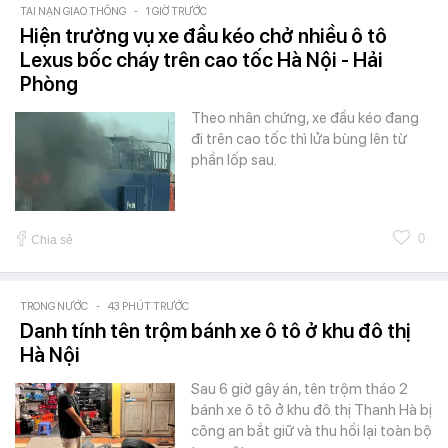
TAI NẠN GIAO THÔNG
-
1 GIỜ TRƯỚC
Hiện trường vụ xe đầu kéo chở nhiều ô tô
Lexus bốc cháy trên cao tốc Hà Nội - Hải
Phòng
Theo nhân chứng, xe đầu kéo đang
đi trên cao tốc thì lửa bùng lên từ
phần lốp sau.
0
Chia sẻ
TRONG NƯỚC
-
43 PHÚT TRƯỚC
Danh tính tên trộm bánh xe ô tô ở khu đô thị
Hà Nội
Sau 6 giờ gây án, tên trộm tháo 2
bánh xe ô tô ở khu đô thị Thanh Hà bị
công an bắt giữ và thu hồi lại toàn bộ