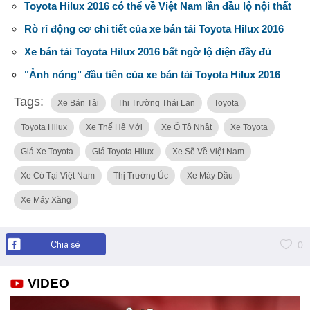
Toyota Hilux 2016 có thể về Việt Nam lần đầu lộ nội thất
Rò rỉ động cơ chi tiết của xe bán tải Toyota Hilux 2016
Xe bán tải Toyota Hilux 2016 bất ngờ lộ diện đầy đủ
"Ảnh nóng" đầu tiên của xe bán tải Toyota Hilux 2016
Tags:
Xe Bán Tải
Thị Trường Thái Lan
Toyota
Toyota Hilux
Xe Thế Hệ Mới
Xe Ô Tô Nhật
Xe Toyota
Giá Xe Toyota
Giá Toyota Hilux
Xe Sẽ Về Việt Nam
Xe Có Tại Việt Nam
Thị Trường Úc
Xe Máy Dầu
Xe Máy Xăng
Chia sẻ
0
VIDEO