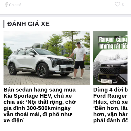
0
Chia sẻ
ĐÁNH GIÁ XE
Bán sedan hạng sang mua
Dùng 4 đời bá
Kia Sportage HEV, chủ xe
Ford Ranger 
chia sẻ: ‘Nội thất rộng, chở
Hilux, chủ xe 
gia đình 300-500km/ngày
‘Bền hơn, lâu 
vẫn thoải mái, đi phố như
hơn, vận hàn
xe điện’
phải đánh đổi