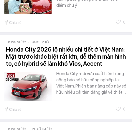
điểm chú ý.
0
Chia sẻ
TRONG NƯỚC
-
9 GIỜ TRƯỚC
Honda City 2026 lộ nhiều chi tiết ở Việt Nam:
Mặt trước khác biệt rất lớn, dễ thêm màn hình
to, có hybrid sẽ làm khó Vios, Accent
Honda City mới vừa xuất hiện trong
công báo sở hữu công nghiệp tại
Việt Nam. Phiên bản nâng cấp này sở
hữu nhiều cải tiến đáng giá về thiết…
0
Chia sẻ
TRONG NƯỚC
-
21 GIỜ TRƯỚC