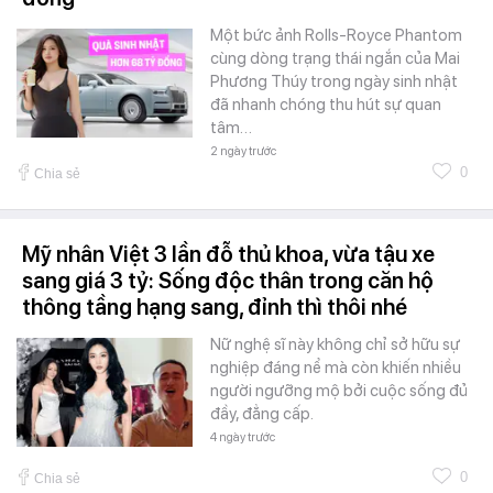
Một bức ảnh Rolls-Royce Phantom
cùng dòng trạng thái ngắn của Mai
Phương Thúy trong ngày sinh nhật
đã nhanh chóng thu hút sự quan
tâm…
2 ngày trước
0
Chia sẻ
Mỹ nhân Việt 3 lần đỗ thủ khoa, vừa tậu xe
sang giá 3 tỷ: Sống độc thân trong căn hộ
thông tầng hạng sang, đỉnh thì thôi nhé
Nữ nghệ sĩ này không chỉ sở hữu sự
nghiệp đáng nể mà còn khiến nhiều
người ngưỡng mộ bởi cuộc sống đủ
đầy, đẳng cấp.
4 ngày trước
0
Chia sẻ