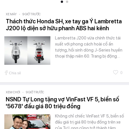
XE MÁY
-
9 GIỜ TRƯỚC
Thách thức Honda SH, xe tay ga Ý Lambretta
J200 lộ diện sở hữu phanh ABS hai kênh
Lambretta J200 vừa chính thức tái
xuất với phong cách hoài cổ ấn
tượng, hồi sinh dòng J-Series huyền
thoại thập niên 60. Trang bị động…
0
Chia sẻ
XEM CHƠI
-
9 GIỜ TRƯỚC
NSND Tự Long tặng vợ VinFast VF 5, biển số
'5678' đấu giá 80 triệu đồng
Không chỉ chiếc VinFast VF 5, biển số
đấu giá trị giá 80 triệu đồng trên xe
của Tự Long cũng trở thành tâm