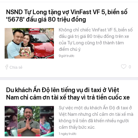
NSND Tự Long tặng vợ VinFast VF 5, biển số
'5678' đấu giá 80 triệu đồng
Không chỉ chiếc VinFast VF 5, biển số
đấu giá trị giá 80 triệu đồng trên xe
của Tự Long cũng trở thành tâm
điểm chú ý.
9 giờ trước
0
Chia sẻ
Du khách Ấn Độ lên tiếng vụ đi taxi ở Việt
Nam chỉ cảm ơn tài xế thay vì trả tiền cuốc xe
Sự việc một du khách Ấn Độ đi taxi ở
Việt Nam nhưng chỉ cảm ơn tài xế mà
không trả tiền đã khiến nhiều người
cảm thấy bức xúc.
1 ngày trước