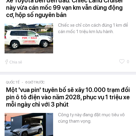
Xe Toyota bền đến đâu: Chiếc Land Cruiser
này vừa cán mốc 99 vạn km vẫn dùng động
cơ, hộp số nguyên bản
Chiếc xe chỉ còn cách đúng 1 km để
cán mốc 1 triệu km lưu hành.
0
Chia sẻ
QUỐC TẾ
-
6 GIỜ TRƯỚC
Một 'vua pin' tuyên bố sẽ xây 10.000 trạm đổi
pin ô tô điện vào năm 2028, phục vụ 1 triệu xe
mỗi ngày chỉ với 3 phút
Công ty này đang đặt mục tiêu vô
cùng tham vọng.