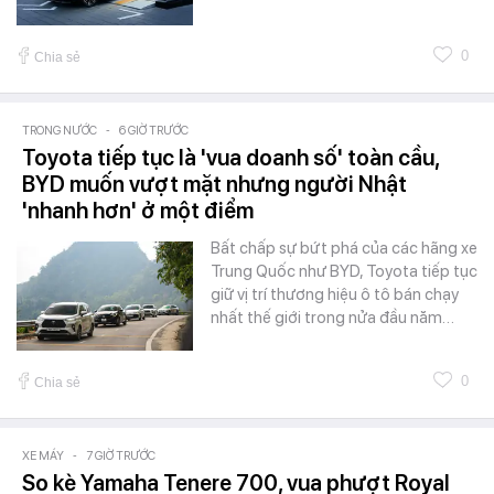
0
Chia sẻ
TRONG NƯỚC
-
6 GIỜ TRƯỚC
Toyota tiếp tục là 'vua doanh số' toàn cầu,
BYD muốn vượt mặt nhưng người Nhật
'nhanh hơn' ở một điểm
Bất chấp sự bứt phá của các hãng xe
Trung Quốc như BYD, Toyota tiếp tục
giữ vị trí thương hiệu ô tô bán chạy
nhất thế giới trong nửa đầu năm…
0
Chia sẻ
XE MÁY
-
7 GIỜ TRƯỚC
So kè Yamaha Tenere 700, vua phượt Royal