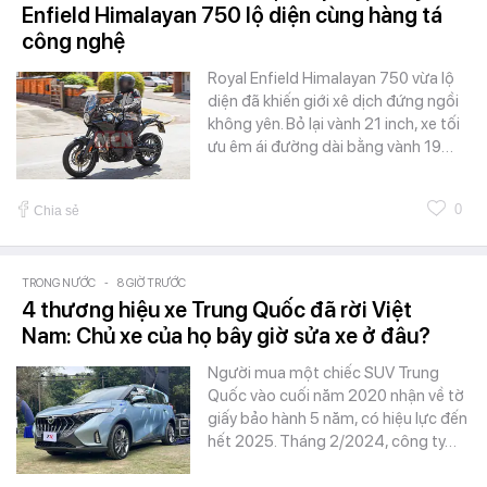
Enfield Himalayan 750 lộ diện cùng hàng tá
công nghệ
Royal Enfield Himalayan 750 vừa lộ
diện đã khiến giới xê dịch đứng ngồi
không yên. Bỏ lại vành 21 inch, xe tối
ưu êm ái đường dài bằng vành 19…
0
Chia sẻ
TRONG NƯỚC
-
8 GIỜ TRƯỚC
4 thương hiệu xe Trung Quốc đã rời Việt
Nam: Chủ xe của họ bây giờ sửa xe ở đâu?
Người mua một chiếc SUV Trung
Quốc vào cuối năm 2020 nhận về tờ
giấy bảo hành 5 năm, có hiệu lực đến
hết 2025. Tháng 2/2024, công ty…