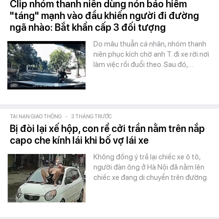
Clip nhóm thanh niên dùng nón bảo hiểm
"táng" mạnh vào đầu khiến người đi đường
ngã nhào: Bắt khẩn cấp 3 đối tượng
Do mâu thuẫn cá nhân, nhóm thanh
niên phục kích chờ anh T. đi xe rời nơi
làm việc rồi đuổi theo. Sau đó,…
TAI NẠN GIAO THÔNG
-
3 THÁNG TRƯỚC
Bị đòi lại xế hộp, con rể cởi trần nằm trên nắp
capo che kính lái khi bố vợ lái xe
Không đồng ý trả lại chiếc xe ô tô,
người đàn ông ở Hà Nội đã nằm lên
chiếc xe đang di chuyển trên đường.