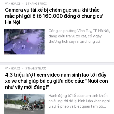
VĂN HÓA XE
-
2 THÁNG TRƯỚC
Camera vụ tài xế bị chém gục sau khi thắc
mắc phí gửi ô tô 160.000 đồng ở chung cư
Hà Nội
Công an phường Vĩnh Tuy, TP Hà Nội,
đang điều tra vụ xô xát, cố ý gây
thương tích xảy ra tại chung cư…
VĂN HÓA XE
-
3 THÁNG TRƯỚC
4,3 triệu lượt xem video nam sinh lao tới đẩy
xe ve chai giúp bà cụ giữa dốc cầu: "Nuôi con
như vậy mới đáng!"
Hành động tử tế của nam sinh khiến
nhiều người để lại bình luận khen ngợi
vì sự lễ phép và biết quan tâm tới…