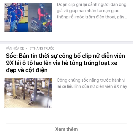
Đoạn clip ghi lại cảnh người đàn ông
giả vờ giúp nạn nhân tai nạn giao
thông rồi móc trộm điện thoại, gây…
VĂN HÓA XE
-
7 THÁNG TRƯỚC
Sốc: Bản tin thời sự công bố clip nữ diễn viên
9X lái ô tô lao lên vỉa hè tông trúng loạt xe
đạp và cột điện
Công chúng sốc nặng trước hành vi
lái xe liều lĩnh của nữ diễn viên 9X này.
Xem thêm