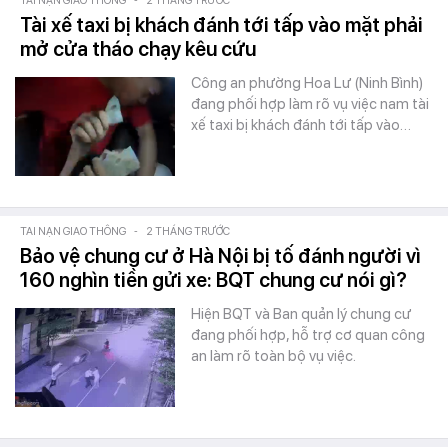
TAI NẠN GIAO THÔNG
-
2 THÁNG TRƯỚC
Tài xế taxi bị khách đánh tới tấp vào mặt phải
mở cửa tháo chạy kêu cứu
Công an phường Hoa Lư (Ninh Bình)
đang phối hợp làm rõ vụ việc nam tài
xế taxi bị khách đánh tới tấp vào…
TAI NẠN GIAO THÔNG
-
2 THÁNG TRƯỚC
Bảo vệ chung cư ở Hà Nội bị tố đánh người vì
160 nghìn tiền gửi xe: BQT chung cư nói gì?
Hiện BQT và Ban quản lý chung cư
đang phối hợp, hỗ trợ cơ quan công
an làm rõ toàn bộ vụ việc.