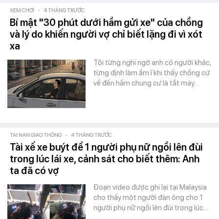
XEM CHƠI
-
4 THÁNG TRƯỚC
Bí mật "30 phút dưới hầm gửi xe" của chồng
và lý do khiến người vợ chỉ biết lặng đi vì xót
xa
Tôi từng nghi ngờ anh có người khác,
từng định làm ầm ĩ khi thấy chồng cứ
về đến hầm chung cư là tắt máy…
TAI NẠN GIAO THÔNG
-
4 THÁNG TRƯỚC
Tài xế xe buýt để 1 người phụ nữ ngồi lên đùi
trong lúc lái xe, cảnh sát cho biết thêm: Anh
ta đã có vợ
Đoạn video được ghi lại tại Malaysia
cho thấy một người đàn ông cho 1
người phụ nữ ngồi lên đùi trong lúc…