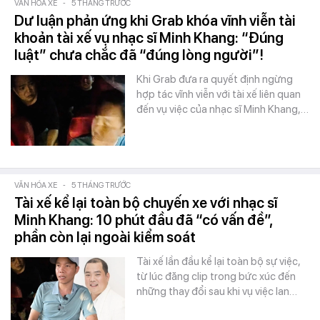
VĂN HÓA XE
-
5 THÁNG TRƯỚC
Dư luận phản ứng khi Grab khóa vĩnh viễn tài
khoản tài xế vụ nhạc sĩ Minh Khang: “Đúng
luật” chưa chắc đã “đúng lòng người”!
Khi Grab đưa ra quyết định ngừng
hợp tác vĩnh viễn với tài xế liên quan
đến vụ việc của nhạc sĩ Minh Khang,…
VĂN HÓA XE
-
5 THÁNG TRƯỚC
Tài xế kể lại toàn bộ chuyến xe với nhạc sĩ
Minh Khang: 10 phút đầu đã “có vấn đề”,
phần còn lại ngoài kiểm soát
Tài xế lần đầu kể lại toàn bộ sự việc,
từ lúc đăng clip trong bức xúc đến
những thay đổi sau khi vụ việc lan…