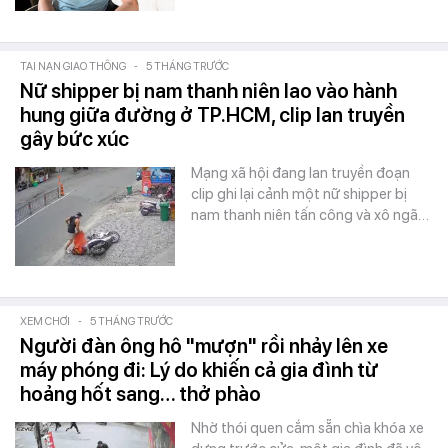
TAI NẠN GIAO THÔNG
-
5 THÁNG TRƯỚC
Nữ shipper bị nam thanh niên lao vào hành
hung giữa đường ở TP.HCM, clip lan truyền
gây bức xúc
Mạng xã hội đang lan truyền đoạn
clip ghi lại cảnh một nữ shipper bị
nam thanh niên tấn công và xô ngã…
XEM CHƠI
-
5 THÁNG TRƯỚC
Người đàn ông hô "mượn" rồi nhảy lên xe
máy phóng đi: Lý do khiến cả gia đình từ
hoảng hốt sang… thở phào
Nhờ thói quen cắm sẵn chìa khóa xe