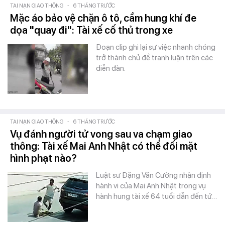
TAI NẠN GIAO THÔNG
-
6 THÁNG TRƯỚC
Mặc áo bảo vệ chặn ô tô, cầm hung khí đe
dọa "quay đi": Tài xế cố thủ trong xe
Đoạn clip ghi lại sự việc nhanh chóng
trở thành chủ đề tranh luận trên các
diễn đàn.
TAI NẠN GIAO THÔNG
-
6 THÁNG TRƯỚC
Vụ đánh người tử vong sau va chạm giao
thông: Tài xế Mai Anh Nhật có thể đối mặt
hình phạt nào?
Luật sư Đặng Văn Cường nhận định
hành vi của Mai Anh Nhật trong vụ
hành hung tài xế 64 tuổi dẫn đến tử…