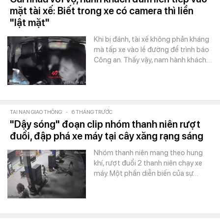
mặt tài xế: Biết trong xe có camera thì liền
"lật mặt"
Khi bị đánh, tài xế không phản kháng
mà tấp xe vào lề đường để trình báo
Công an. Thấy vậy, nam hành khách…
TAI NẠN GIAO THÔNG
-
6 THÁNG TRƯỚC
"Dậy sóng" đoạn clip nhóm thanh niên rượt
đuổi, đập phá xe máy tại cây xăng rạng sáng
Nhóm thanh niên mang theo hung
khí, rượt đuổi 2 thanh niên chạy xe
máy. Một phần diễn biến của sự…