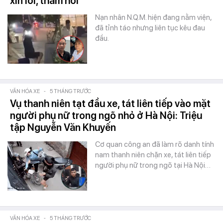
xin lỗi, thăm hỏi
Nạn nhân N.Q.M. hiện đang nằm viện,
đã tỉnh táo nhưng liên tục kêu đau
đầu.
VĂN HÓA XE
-
5 THÁNG TRƯỚC
Vụ thanh niên tạt đầu xe, tát liên tiếp vào mặt
người phụ nữ trong ngõ nhỏ ở Hà Nội: Triệu
tập Nguyễn Văn Khuyến
Cơ quan công an đã làm rõ danh tính
nam thanh niên chặn xe, tát liên tiếp
người phụ nữ trong ngõ tại Hà Nội…
VĂN HÓA XE
-
5 THÁNG TRƯỚC