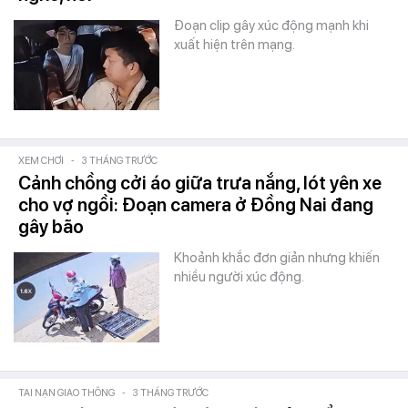
Đoạn clip gây xúc động mạnh khi
xuất hiện trên mạng.
XEM CHƠI
-
3 THÁNG TRƯỚC
Cảnh chồng cởi áo giữa trưa nắng, lót yên xe
cho vợ ngồi: Đoạn camera ở Đồng Nai đang
gây bão
Khoảnh khắc đơn giản nhưng khiến
nhiều người xúc động.
TAI NẠN GIAO THÔNG
-
3 THÁNG TRƯỚC