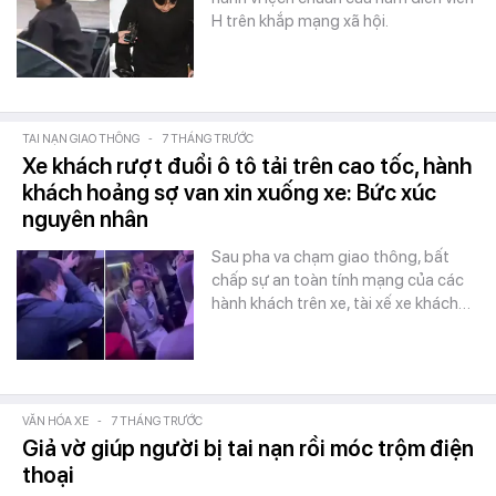
H trên khắp mạng xã hội.
TAI NẠN GIAO THÔNG
-
7 THÁNG TRƯỚC
Xe khách rượt đuổi ô tô tải trên cao tốc, hành
khách hoảng sợ van xin xuống xe: Bức xúc
nguyên nhân
Sau pha va chạm giao thông, bất
chấp sự an toàn tính mạng của các
hành khách trên xe, tài xế xe khách…
VĂN HÓA XE
-
7 THÁNG TRƯỚC
Giả vờ giúp người bị tai nạn rồi móc trộm điện
thoại