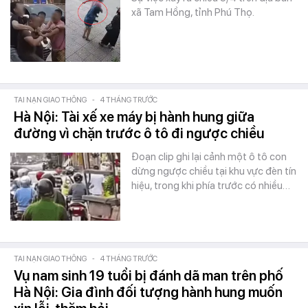
xã Tam Hồng, tỉnh Phú Thọ.
TAI NẠN GIAO THÔNG
-
4 THÁNG TRƯỚC
Hà Nội: Tài xế xe máy bị hành hung giữa
đường vì chặn trước ô tô đi ngược chiều
Đoạn clip ghi lại cảnh một ô tô con
dừng ngược chiều tại khu vực đèn tín
hiệu, trong khi phía trước có nhiều…
TAI NẠN GIAO THÔNG
-
4 THÁNG TRƯỚC
Vụ nam sinh 19 tuổi bị đánh dã man trên phố
Hà Nội: Gia đình đối tượng hành hung muốn