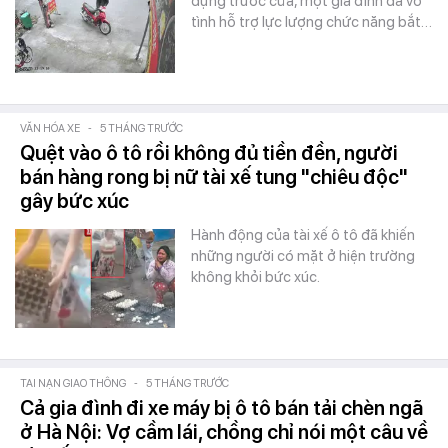
dựng trước cửa, một gia đình đã vô
tình hỗ trợ lực lượng chức năng bắt…
VĂN HÓA XE
-
5 THÁNG TRƯỚC
Quệt vào ô tô rồi không đủ tiền đền, người
bán hàng rong bị nữ tài xế tung "chiêu độc"
gây bức xúc
Hành động của tài xế ô tô đã khiến
những người có mặt ở hiện trường
không khỏi bức xúc.
TAI NẠN GIAO THÔNG
-
5 THÁNG TRƯỚC
Cả gia đình đi xe máy bị ô tô bán tải chèn ngã
ở Hà Nội: Vợ cầm lái, chồng chỉ nói một câu về