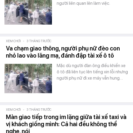
người liên quan lên làm việc.
XEM CHƠI
-
3 THÁNG TRƯỚC
Va chạm giao thông, người phụ nữ đèo con
nhỏ lao vào lăng mạ, đánh đập tài xế ô tô
Mặc dù người đàn ông điều khiển xe
ô tô đã liên tục lên tiếng xin lỗi nhưng
người phụ nữ đi xe máy vẫn hung…
XEM CHƠI
-
3 THÁNG TRƯỚC
Màn giao tiếp trong im lặng giữa tài xế taxi và
vị khách giống mình: Cả hai đều không thể
nghe, nói