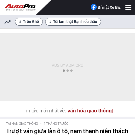
Bí mật Xe Biz
Trên Ghế
Tôi làm thật Bạn hiểu thấu
Tin tức mới nhất về:
văn hóa giao thông]
TAI NẠN GIAO THÔNG
-
1 THÁNG TRƯỚC
Trượt ván giữa làn ô tô, nam thanh niên thách