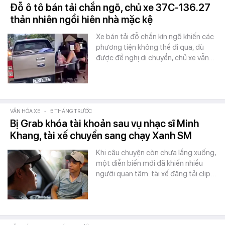
Đỗ ô tô bán tải chắn ngõ, chủ xe 37C-136.27
thản nhiên ngồi hiên nhà mặc kệ
Xe bán tải đỗ chắn kín ngõ khiến các
phương tiện không thể đi qua, dù
được đề nghị di chuyển, chủ xe vẫn…
VĂN HÓA XE
-
5 THÁNG TRƯỚC
Bị Grab khóa tài khoản sau vụ nhạc sĩ Minh
Khang, tài xế chuyển sang chạy Xanh SM
Khi câu chuyện còn chưa lắng xuống,
một diễn biến mới đã khiến nhiều
người quan tâm: tài xế đăng tải clip…