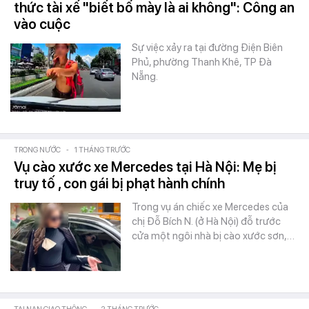
thức tài xế "biết bố mày là ai không": Công an
vào cuộc
Sự việc xảy ra tại đường Điện Biên
Phủ, phường Thanh Khê, TP Đà
Nẵng.
TRONG NƯỚC
-
1 THÁNG TRƯỚC
Vụ cào xước xe Mercedes tại Hà Nội: Mẹ bị
truy tố , con gái bị phạt hành chính
Trong vụ án chiếc xe Mercedes của
chị Đỗ Bích N. (ở Hà Nội) đỗ trước
cửa một ngôi nhà bị cào xước sơn,…