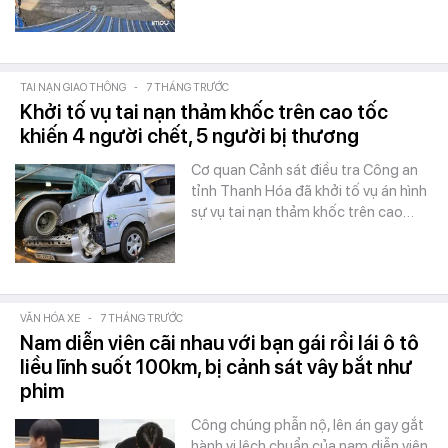
TAI NẠN GIAO THÔNG
-
7 THÁNG TRƯỚC
Khởi tố vụ tai nạn thảm khốc trên cao tốc
khiến 4 người chết, 5 người bị thương
Cơ quan Cảnh sát điều tra Công an
tỉnh Thanh Hóa đã khởi tố vụ án hình
sự vụ tai nạn thảm khốc trên cao…
VĂN HÓA XE
-
7 THÁNG TRƯỚC
Nam diễn viên cãi nhau với bạn gái rồi lái ô tô
liều lĩnh suốt 100km, bị cảnh sát vây bắt như
phim
Công chúng phẫn nộ, lên án gay gắt
hành vi lệch chuẩn của nam diễn viên