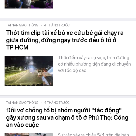
TAI NẠN GIAO THÔNG
-
4 THÁNG TRƯỚC
Thót tim clip tài xế bỏ xe cứu bé gái chạy ra
giữa đường, đứng ngay trước đầu ô tô ở
TP.HCM
Thời điểm xảy ra sự việc, trên đường
có nhiều phương tiện đang di chuyển
với tốc độ cao.
TAI NẠN GIAO THÔNG
-
4 THÁNG TRƯỚC
Đôi vợ chồng tố bị nhóm người "tác động"
gãy xương sau va chạm ô tô ở Phú Thọ: Công
an vào cuộc
Sự việc xảy ra chiều 5/4 trên địa bàn