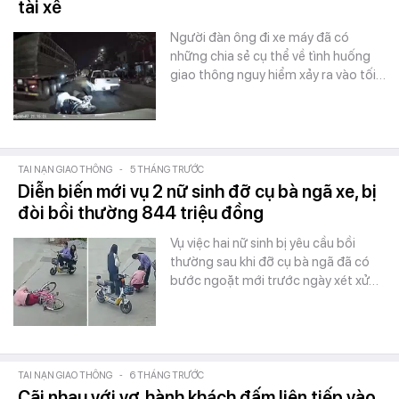
tài xế
Người đàn ông đi xe máy đã có
những chia sẻ cụ thể về tình huống
giao thông nguy hiểm xảy ra vào tối…
TAI NẠN GIAO THÔNG
-
5 THÁNG TRƯỚC
Diễn biến mới vụ 2 nữ sinh đỡ cụ bà ngã xe, bị
đòi bồi thường 844 triệu đồng
Vụ việc hai nữ sinh bị yêu cầu bồi
thường sau khi đỡ cụ bà ngã đã có
bước ngoặt mới trước ngày xét xử…
TAI NẠN GIAO THÔNG
-
6 THÁNG TRƯỚC
Cãi nhau với vợ, hành khách đấm liên tiếp vào