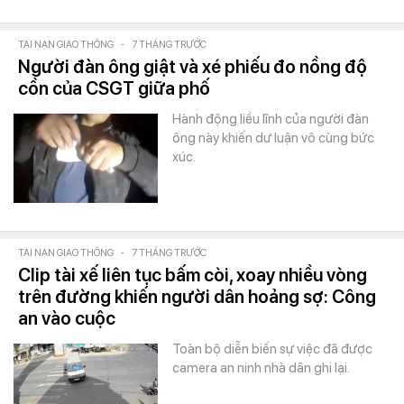
TAI NẠN GIAO THÔNG
-
7 THÁNG TRƯỚC
Người đàn ông giật và xé phiếu đo nồng độ
cồn của CSGT giữa phố
Hành động liều lĩnh của người đàn
ông này khiến dư luận vô cùng bức
xúc.
TAI NẠN GIAO THÔNG
-
7 THÁNG TRƯỚC
Clip tài xế liên tục bấm còi, xoay nhiều vòng
trên đường khiến người dân hoảng sợ: Công
an vào cuộc
Toàn bộ diễn biến sự việc đã được
camera an ninh nhà dân ghi lại.