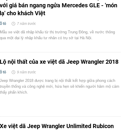
với giá bán ngang ngửa Mercedes GLE - 'món
lạ' cho khách Việt
Ô tô
7 năm trước
Mẫu xe việt dã nhập khẩu từ thị trường Trung Đông, về nước thông
qua một đại lý nhập khẩu tư nhân có trụ sở tại Hà Nội.
Lộ nội thất của xe việt dã Jeep Wrangler 2018
Ô tô
9 năm trước
Jeep Wrangler 2018 được trang bị nội thất kết hợp giữa phong cách
truyền thống và công nghệ mới, hứa hẹn sẽ khiến người hâm mộ cảm
thấy phấn khích.
Xe việt dã Jeep Wrangler Unlimited Rubicon