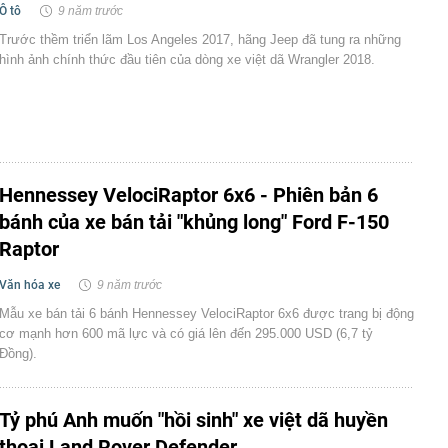
Ô tô
9 năm trước
Trước thềm triển lãm Los Angeles 2017, hãng Jeep đã tung ra những
hình ảnh chính thức đầu tiên của dòng xe việt dã Wrangler 2018.
Hennessey VelociRaptor 6x6 - Phiên bản 6
bánh của xe bán tải "khủng long" Ford F-150
Raptor
Văn hóa xe
9 năm trước
Mẫu xe bán tải 6 bánh Hennessey VelociRaptor 6x6 được trang bị động
cơ mạnh hơn 600 mã lực và có giá lên đến 295.000 USD (6,7 tỷ
Đồng).
Tỷ phú Anh muốn "hồi sinh" xe việt dã huyền
thoại Land Rover Defender