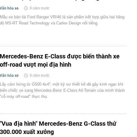
Văn hóa xe
9 năm trước
Mẫu xe bán tải Ford Ranger VR/46 là sản phẩm kết hợp giữa hai hãng
độ MS-RT Road Technology và Carlex Design nổi tiếng.
Mercedes-Benz E-Class được biến thành xe
off-road vượt mọi địa hình
Văn hóa xe
9 năm trước
Lấy cảm hứng từ G500 4x4², một kỹ sư thiết kế đã gây kinh ngạc khi
biến chiếc xe sang Mercedes-Benz E-Class All-Terrain của mình thành
"cỗ máy off-road" thực thụ.
"Vua địa hình" Mercedes-Benz G-Class thứ
300.000 xuất xưởng