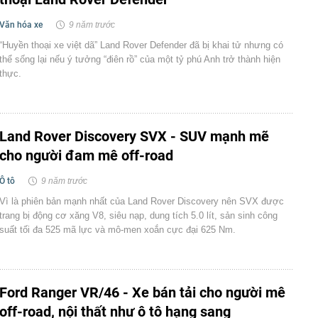
Văn hóa xe
9 năm trước
“Huyền thoại xe việt dã” Land Rover Defender đã bị khai tử nhưng có
thể sống lại nếu ý tưởng “điên rồ” của một tỷ phú Anh trở thành hiện
thực.
Land Rover Discovery SVX - SUV mạnh mẽ
cho người đam mê off-road
Ô tô
9 năm trước
Vì là phiên bản mạnh nhất của Land Rover Discovery nên SVX được
trang bị động cơ xăng V8, siêu nạp, dung tích 5.0 lít, sản sinh công
suất tối đa 525 mã lực và mô-men xoắn cực đại 625 Nm.
Ford Ranger VR/46 - Xe bán tải cho người mê
off-road, nội thất như ô tô hạng sang