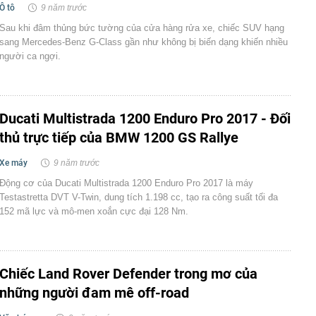
Ô tô
9 năm trước
Sau khi đâm thủng bức tường của cửa hàng rửa xe, chiếc SUV hạng
sang Mercedes-Benz G-Class gần như không bị biến dạng khiến nhiều
người ca ngợi.
Ducati Multistrada 1200 Enduro Pro 2017 - Đối
thủ trực tiếp của BMW 1200 GS Rallye
Xe máy
9 năm trước
Động cơ của Ducati Multistrada 1200 Enduro Pro 2017 là máy
Testastretta DVT V-Twin, dung tích 1.198 cc, tạo ra công suất tối đa
152 mã lực và mô-men xoắn cực đại 128 Nm.
Chiếc Land Rover Defender trong mơ của
những người đam mê off-road