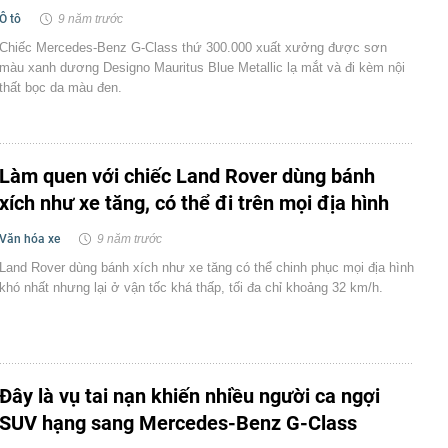
Ô tô
9 năm trước
Chiếc Mercedes-Benz G-Class thứ 300.000 xuất xưởng được sơn
màu xanh dương Designo Mauritus Blue Metallic lạ mắt và đi kèm nội
thất bọc da màu đen.
Làm quen với chiếc Land Rover dùng bánh
xích như xe tăng, có thể đi trên mọi địa hình
Văn hóa xe
9 năm trước
Land Rover dùng bánh xích như xe tăng có thể chinh phục mọi địa hình
khó nhất nhưng lại ở vận tốc khá thấp, tối đa chỉ khoảng 32 km/h.
Đây là vụ tai nạn khiến nhiều người ca ngợi
SUV hạng sang Mercedes-Benz G-Class