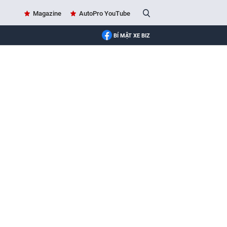
Magazine
AutoPro YouTube
BÍ MẬT XE BIZ