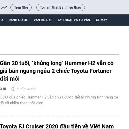
Trên Ghế
Tôi làm thật Bạn hiểu thấu
TÔ
ĐÁNH GIÁ XE
VĂN HÓA XE
KỸ THUẬT VÀ TƯ VẤN
XE MÁY
Gần 20 tuổi, ‘khủng long’ Hummer H2 vẫn có
giá bán ngang ngửa 2 chiếc Toyota Fortuner
đời mới
Ô tô
6 năm trước
ODO của chiếc Hummer H2 vẫn chưa được tiết lộ nhưng tình trạng xe
đã cũ nhiều theo thời gian.
Toyota FJ Cruiser 2020 đầu tiên về Việt Nam