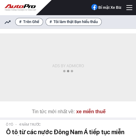
Bí mật Xe Biz
Trên Ghế
Tôi làm thật Bạn hiểu thấu
Tin tức mới nhất về:
xe miễn thuế
Ô TÔ
-
4 NĂM TRƯỚC
Ô tô từ các nước Đông Nam Á tiếp tục miễn