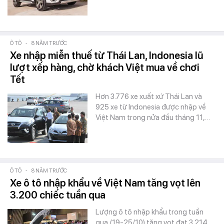
Ô TÔ
-
8 NĂM TRƯỚC
Xe nhập miễn thuế từ Thái Lan, Indonesia lũ
lượt xếp hàng, chờ khách Việt mua về chơi
Tết
Hơn 3.776 xe xuất xứ Thái Lan và
925 xe từ Indonesia được nhập về
Việt Nam trong nửa đầu tháng 11,…
Ô TÔ
-
8 NĂM TRƯỚC
Xe ô tô nhập khẩu về Việt Nam tăng vọt lên
3.200 chiếc tuần qua
Lượng ô tô nhập khẩu trong tuần
qua (19-25/10) tăng vọt đạt 3.214