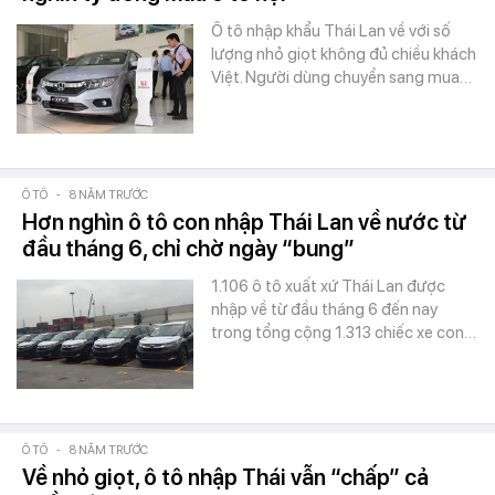
Ô tô nhập khẩu Thái Lan về với số
lượng nhỏ giọt không đủ chiều khách
Việt. Người dùng chuyển sang mua…
Ô TÔ
-
8 NĂM TRƯỚC
Hơn nghìn ô tô con nhập Thái Lan về nước từ
đầu tháng 6, chỉ chờ ngày “bung”
1.106 ô tô xuất xứ Thái Lan được
nhập về từ đầu tháng 6 đến nay
trong tổng cộng 1.313 chiếc xe con…
Ô TÔ
-
8 NĂM TRƯỚC
Về nhỏ giọt, ô tô nhập Thái vẫn “chấp” cả