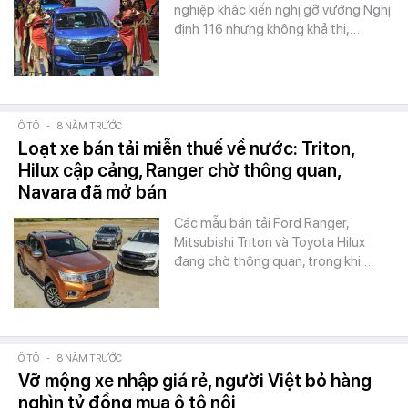
nghiệp khác kiến nghị gỡ vướng Nghị
định 116 nhưng không khả thi,…
Ô TÔ
-
8 NĂM TRƯỚC
Loạt xe bán tải miễn thuế về nước: Triton,
Hilux cập cảng, Ranger chờ thông quan,
Navara đã mở bán
Các mẫu bán tải Ford Ranger,
Mitsubishi Triton và Toyota Hilux
đang chờ thông quan, trong khi…
Ô TÔ
-
8 NĂM TRƯỚC
Vỡ mộng xe nhập giá rẻ, người Việt bỏ hàng
nghìn tỷ đồng mua ô tô nội