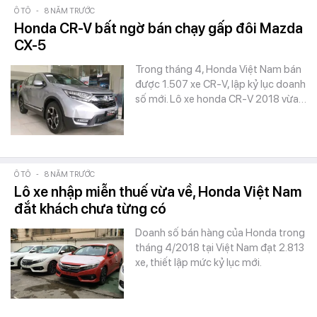
Ô TÔ
-
8 NĂM TRƯỚC
Honda CR-V bất ngờ bán chạy gấp đôi Mazda
CX-5
Trong tháng 4, Honda Việt Nam bán
được 1.507 xe CR-V, lập kỷ lục doanh
số mới. Lô xe honda CR-V 2018 vừa…
Ô TÔ
-
8 NĂM TRƯỚC
Lô xe nhập miễn thuế vừa về, Honda Việt Nam
đắt khách chưa từng có
Doanh số bán hàng của Honda trong
tháng 4/2018 tại Việt Nam đạt 2.813
xe, thiết lập mức kỷ lục mới.