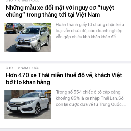
Ô TÔ
-
8 NĂM TRƯỚC
Những mẫu xe đối mặt với nguy cơ “tuyệt
chủng” trong tháng tới tại Việt Nam
Hoàn thành giấy tờ chứng nhận kiểu
loại vẫn chưa đủ, các doanh nghiệp
vẫn gặp nhiều khó khăn khác để…
Ô TÔ
-
8 NĂM TRƯỚC
Hơn 470 xe Thái miễn thuế đổ về, khách Việt
bớt lo khan hàng
Trong số 554 chiếc ô tô cập cảng,
khoảng 85% là xe nhập Thái Lan. Số
còn lại được đưa về từ Trung Quốc,…