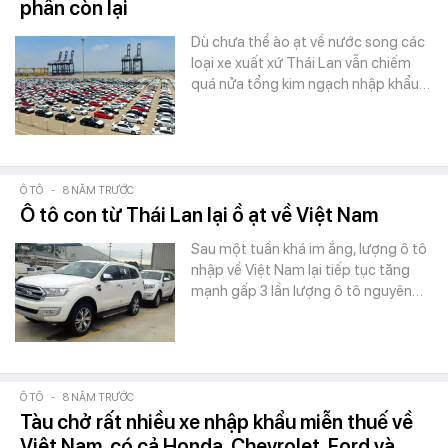
phần còn lại
Dù chưa thể ào ạt về nước song các
loại xe xuất xứ Thái Lan vẫn chiếm
quá nửa tổng kim ngạch nhập khẩu…
Ô TÔ
-
8 NĂM TRƯỚC
Ô tô con từ Thái Lan lại ồ ạt về Việt Nam
Sau một tuần khá im ắng, lượng ô tô
nhập về Việt Nam lại tiếp tục tăng
mạnh gấp 3 lần lượng ô tô nguyên…
Ô TÔ
-
8 NĂM TRƯỚC
Tàu chở rất nhiều xe nhập khẩu miễn thuế về
Việt Nam, có cả Honda, Chevrolet, Ford và