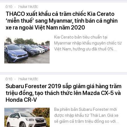
Ô TÔ
-
7 NĂM TRƯỚC
THACO xuất khẩu cả trăm chiếc Kia Cerato
‘miễn thuế’ sang Myanmar, tính bán cả nghìn
xe ra ngoài Việt Nam năm 2020
Kia Cerato bản tiêu chuẩn tại
Myanmar nhập khẩu nguyên chiếc từ
Việt Nam, hưởng ưu đãi thuế 0%…
Ô TÔ
-
7 NĂM TRƯỚC
Subaru Forester 2019 sắp giảm giá hàng trăm
triệu đồng, tạo thách thức lên Mazda CX-5 và
Honda CR-V
Ba phiên bản Subaru Forester mới
được nhập khẩu từ Thái Lan. Giá xe
sẽ giảm cả trăm triệu đồng so với…