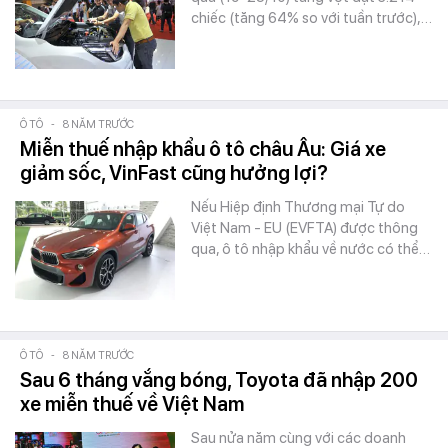
chiếc (tăng 64% so với tuần trước),…
Ô TÔ
-
8 NĂM TRƯỚC
Miễn thuế nhập khẩu ô tô châu Âu: Giá xe
giảm sốc, VinFast cũng hưởng lợi?
Nếu Hiệp định Thương mại Tự do
Việt Nam - EU (EVFTA) được thông
qua, ô tô nhập khẩu về nước có thể…
Ô TÔ
-
8 NĂM TRƯỚC
Sau 6 tháng vắng bóng, Toyota đã nhập 200
xe miễn thuế về Việt Nam
Sau nửa năm cùng với các doanh