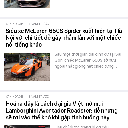
VĂN HÓA XE
-
7 NĂM TRƯỚC
Siêu xe McLaren 650S Spider xuất hiện tại Hà
Nội với chi tiết dễ gây nhầm lẫn với một chiếc
nổi tiếng khác
Sau một thời gian dài định cư tại Sài
Gòn, chiếc McLaren 650S sở hữu
ngoại thất giống hệt chiếc từng…
VĂN HÓA XE
-
8 NĂM TRƯỚC
Hoá ra đây là cách đại gia Việt mở mui
Lamborghini Aventador Roadster: dễ nhưng
sẽ rơi vào thế khó khi gặp tình huống này
Liệu chỉ được trang bị cơ cấu