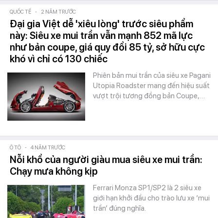
QUỐC TẾ
-
2 NĂM TRƯỚC
Đại gia Việt dễ 'xiêu lòng' trước siêu phẩm
này: Siêu xe mui trần vẫn mạnh 852 mã lực
như bản coupe, giá quy đổi 85 tỷ, sở hữu cực
khó vì chỉ có 130 chiếc
Phiên bản mui trần của siêu xe Pagani
Utopia Roadster mang đến hiệu suất
vượt trội tương đồng bản Coupe,…
Ô TÔ
-
4 NĂM TRƯỚC
Nỗi khổ của người giàu mua siêu xe mui trần:
Chạy mưa không kịp
Ferrari Monza SP1/SP2 là 2 siêu xe
giới hạn khởi đầu cho trào lưu xe ‘mui
trần’ đúng nghĩa.