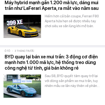
Máy hybrid mạnh gần 1.200 mã lực, dáng mui
trần như LaFerari Aperta, ra mắt vào năm sau
Hiếm hơn cả bản coupe, Ferrari F80
Aperta hứa hẹn sẽ được nhiều tay
chơi siêu xe săn lùng khi mở bán.
Ô TÔ
-
3 THÁNG TRƯỚC
BYD quay lại bán xe mui trần: 3 động cơ điện
mạnh hơn 1.000 mã lực, hệ thống treo dùng
công nghệ từ tính, giá bán không rẻ
Sau S8, BYD quyết tâm quay trở lại
với dòng sản phẩm xe mui trần, tuy
nhiên mẫu xe lần này thiên về phân…