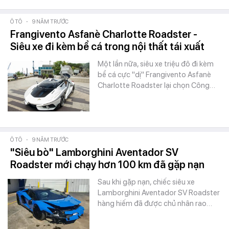
Ô TÔ
-
9 NĂM TRƯỚC
Frangivento Asfanè Charlotte Roadster -
Siêu xe đi kèm bể cá trong nội thất tái xuất
Một lần nữa, siêu xe triệu đô đi kèm
bể cá cực "dị" Frangivento Asfanè
Charlotte Roadster lại chọn Công…
Ô TÔ
-
9 NĂM TRƯỚC
"Siêu bò" Lamborghini Aventador SV
Roadster mới chạy hơn 100 km đã gặp nạn
Sau khi gặp nạn, chiếc siêu xe
Lamborghini Aventador SV Roadster
hàng hiếm đã được chủ nhân rao…