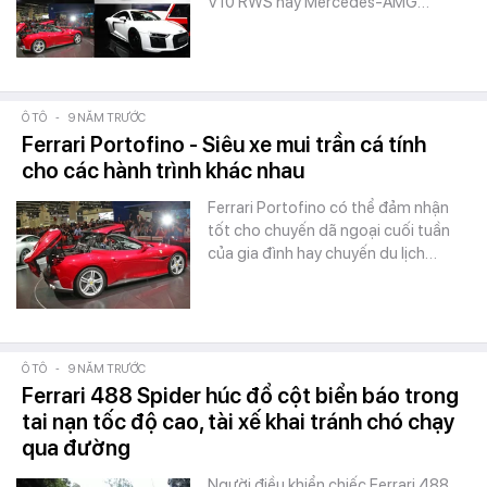
V10 RWS hay Mercedes-AMG…
Ô TÔ
-
9 NĂM TRƯỚC
Ferrari Portofino - Siêu xe mui trần cá tính
cho các hành trình khác nhau
Ferrari Portofino có thể đảm nhận
tốt cho chuyến dã ngoại cuối tuần
của gia đình hay chuyến du lịch…
Ô TÔ
-
9 NĂM TRƯỚC
Ferrari 488 Spider húc đổ cột biển báo trong
tai nạn tốc độ cao, tài xế khai tránh chó chạy
qua đường
Người điều khiển chiếc Ferrari 488