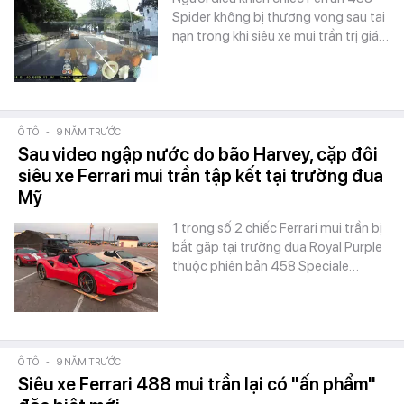
Spider không bị thương vong sau tai
nạn trong khi siêu xe mui trần trị giá…
Ô TÔ
-
9 NĂM TRƯỚC
Sau video ngập nước do bão Harvey, cặp đôi
siêu xe Ferrari mui trần tập kết tại trường đua
Mỹ
1 trong số 2 chiếc Ferrari mui trần bị
bắt gặp tại trường đua Royal Purple
thuộc phiên bản 458 Speciale…
Ô TÔ
-
9 NĂM TRƯỚC
Siêu xe Ferrari 488 mui trần lại có "ấn phẩm"