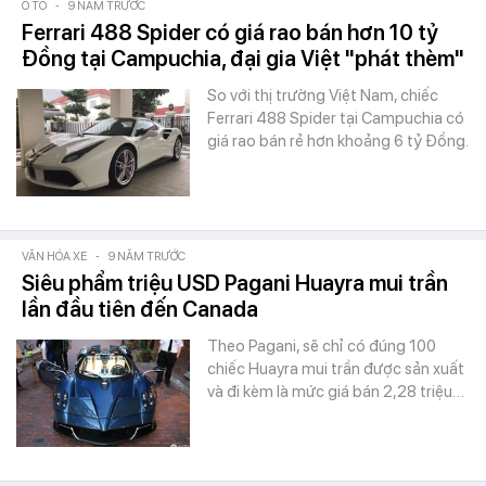
Ô TÔ
-
9 NĂM TRƯỚC
Ferrari 488 Spider có giá rao bán hơn 10 tỷ
Đồng tại Campuchia, đại gia Việt "phát thèm"
So với thị trường Việt Nam, chiếc
Ferrari 488 Spider tại Campuchia có
giá rao bán rẻ hơn khoảng 6 tỷ Đồng.
VĂN HÓA XE
-
9 NĂM TRƯỚC
Siêu phẩm triệu USD Pagani Huayra mui trần
lần đầu tiên đến Canada
Theo Pagani, sẽ chỉ có đúng 100
chiếc Huayra mui trần được sản xuất
và đi kèm là mức giá bán 2,28 triệu…