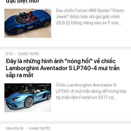
đặc biệt mới
Sau chiếc Ferrari 488 Spider "Green
Jewel" được bán với giá giật mình
29,6 tỷ Đồng, hãng siêu xe Ý vừa…
Ô TÔ
-
9 NĂM TRƯỚC
Đây là những hình ảnh "nóng hổi" về chiếc
Lamborghini Aventador S LP740-4 mui trần
sắp ra mắt
Chiếc Lamborghini Aventador S
LP740-4 mui trần dùng để trưng bày
tại triển lãm Frankfurt 2017 có…
VĂN HÓA XE
-
9 NĂM TRƯỚC