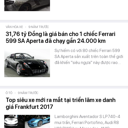
VĂN HÓA XE
-
9 NĂM TRƯỚC
31,76 tỷ Đồng là giá bán cho 1 chiếc Ferrari
599 SA Aperta đã chạy gần 24.000 km
Sự hiếm có với 80 chiếc Ferrari 599
SA Aperta sản xuất trên toàn thế giới
đã khiến "siêu ngựa" này được rao…
Ô TÔ
-
9 NĂM TRƯỚC
Top siêu xe mới ra mắt tại triển lãm xe danh
giá Frankfurt 2017
Lamborghini Aventador S LP740-4
mui trần, Ferrari Portofino, Audi R8