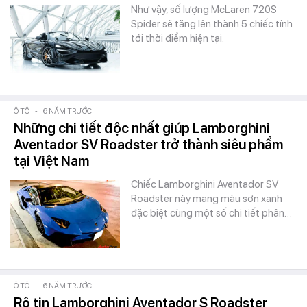
Như vậy, số lượng McLaren 720S
Spider sẽ tăng lên thành 5 chiếc tính
tới thời điểm hiện tại.
Ô TÔ
-
6 NĂM TRƯỚC
Những chi tiết độc nhất giúp Lamborghini
Aventador SV Roadster trở thành siêu phẩm
tại Việt Nam
Chiếc Lamborghini Aventador SV
Roadster này mang màu sơn xanh
đặc biệt cùng một số chi tiết phân…
Ô TÔ
-
6 NĂM TRƯỚC
Rộ tin Lamborghini Aventador S Roadster