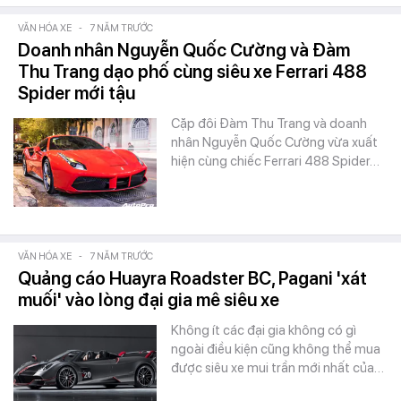
VĂN HÓA XE
-
7 NĂM TRƯỚC
Doanh nhân Nguyễn Quốc Cường và Đàm
Thu Trang dạo phố cùng siêu xe Ferrari 488
Spider mới tậu
Cặp đôi Đàm Thu Trang và doanh
nhân Nguyễn Quốc Cường vừa xuất
hiện cùng chiếc Ferrari 488 Spider…
VĂN HÓA XE
-
7 NĂM TRƯỚC
Quảng cáo Huayra Roadster BC, Pagani 'xát
muối' vào lòng đại gia mê siêu xe
Không ít các đại gia không có gì
ngoài điều kiện cũng không thể mua
được siêu xe mui trần mới nhất của…