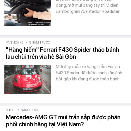
đóng/mở mui bằng tay thì vì điện,
Lamborghini Aventador Roadster…
VĂN HÓA XE
-
9 NĂM TRƯỚC
"Hàng hiếm" Ferrari F430 Spider tháo bánh
lau chùi trên vỉa hè Sài Gòn
Mới đây, mẫu xe hàng hiếm Ferrari
F430 Spider đã được cánh săn ảnh
bắt gặp khi đang được tháo bánh…
Ô TÔ
-
9 NĂM TRƯỚC
Mercedes-AMG GT mui trần sắp được phân
phối chính hãng tại Việt Nam?