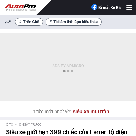
Bí mật Xe Biz
Trên Ghế
Tôi làm thật Bạn hiểu thấu
Tin tức mới nhất về:
siêu xe mui trần
Ô TÔ
-
6 NGÀY TRƯỚC
Siêu xe giới hạn 399 chiếc của Ferrari lộ diện: