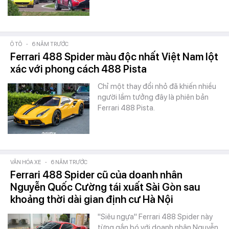
Ô TÔ
-
6 NĂM TRƯỚC
Ferrari 488 Spider màu độc nhất Việt Nam lột
xác với phong cách 488 Pista
Chỉ một thay đổi nhỏ đã khiến nhiều
người lầm tưởng đây là phiên bản
Ferrari 488 Pista.
VĂN HÓA XE
-
6 NĂM TRƯỚC
Ferrari 488 Spider cũ của doanh nhân
Nguyễn Quốc Cường tái xuất Sài Gòn sau
khoảng thời dài gian định cư Hà Nội
"Siêu ngựa" Ferrari 488 Spider này
từng gắn bó với doanh nhân Nguyễn