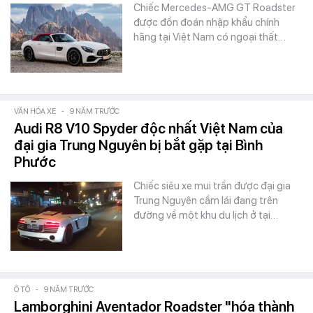
Chiếc Mercedes-AMG GT Roadster
được đồn đoán nhập khẩu chính
hãng tại Việt Nam có ngoại thất…
VĂN HÓA XE
-
9 NĂM TRƯỚC
Audi R8 V10 Spyder độc nhất Việt Nam của
đại gia Trung Nguyên bị bắt gặp tại Bình
Phước
Chiếc siêu xe mui trần được đại gia
Trung Nguyên cầm lái đang trên
đường về một khu du lịch ở tại…
Ô TÔ
-
9 NĂM TRƯỚC
Lamborghini Aventador Roadster "hóa thành