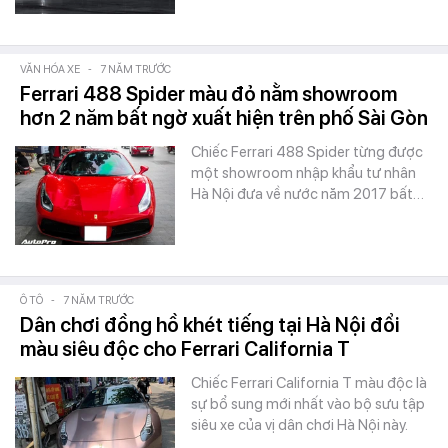
VĂN HÓA XE
-
7 NĂM TRƯỚC
Ferrari 488 Spider màu đỏ nằm showroom
hơn 2 năm bất ngờ xuất hiện trên phố Sài Gòn
Chiếc Ferrari 488 Spider từng được
một showroom nhập khẩu tư nhân
Hà Nội đưa về nước năm 2017 bất…
Ô TÔ
-
7 NĂM TRƯỚC
Dân chơi đồng hồ khét tiếng tại Hà Nội đổi
màu siêu độc cho Ferrari California T
Chiếc Ferrari California T màu độc là
sự bổ sung mới nhất vào bộ sưu tập
siêu xe của vị dân chơi Hà Nội này.