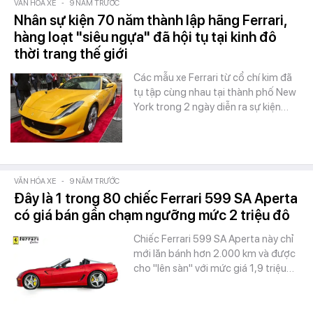
VĂN HÓA XE
-
9 NĂM TRƯỚC
Nhân sự kiện 70 năm thành lập hãng Ferrari,
hàng loạt "siêu ngựa" đã hội tụ tại kinh đô
thời trang thế giới
Các mẫu xe Ferrari từ cổ chí kim đã
tụ tập cùng nhau tại thành phố New
York trong 2 ngày diễn ra sự kiện…
VĂN HÓA XE
-
9 NĂM TRƯỚC
Đây là 1 trong 80 chiếc Ferrari 599 SA Aperta
có giá bán gần chạm ngưỡng mức 2 triệu đô
Chiếc Ferrari 599 SA Aperta này chỉ
mới lăn bánh hơn 2.000 km và được
cho "lên sàn" với mức giá 1,9 triệu…