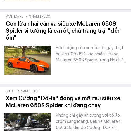
VĂN HÓA XE
-
9 NĂM TRƯỚC
Con lừa nhai cản va siêu xe McLaren 650S
Spider vì tưởng là cà rốt, chủ trang trại "đền
ốm"
Hành động của con lừa đã gây thiệt
hại 35.000 USD cho chiếc siêu xe
McLaren 650S Spider trong khi chủ…
Ô TÔ
-
9 NĂM TRƯỚC
Xem Cường "Đô-la" đóng và mở mui siêu xe
McLaren 650S Spider khi đang chạy
Không chỉ gây ấn tượng với bộ áo
crôm sáng loáng, siêu xe McLaren
650S Spider do Cường "Đô-la"…