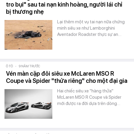
tro bụi" sau tai nạn kinh hoàng, người lái chỉ
bị thương nhẹ
Lại thêm một vụ tai nạn nữa chứng
minh siêu xe như Lamborghini
Aventador Roadster thực sự an…
Ô TÔ
-
9 NĂM TRƯỚC
Vén màn cặp đôi siêu xe McLaren MSO R
Coupe và Spider "thửa riêng" cho một đại gia
Hai chiếc siêu xe "hàng thửa"
McLaren MSO R Coupe và Spider
mới được ra đời dựa trên dòng…