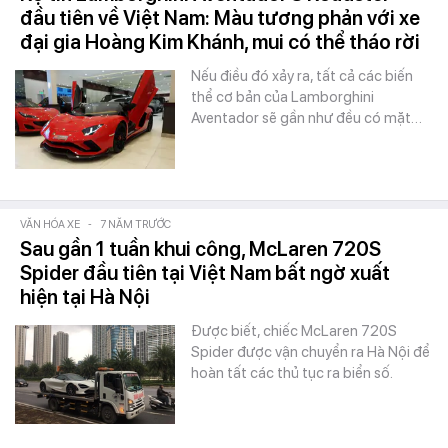
đầu tiên về Việt Nam: Màu tương phản với xe
đại gia Hoàng Kim Khánh, mui có thể tháo rời
Nếu điều đó xảy ra, tất cả các biến
thể cơ bản của Lamborghini
Aventador sẽ gần như đều có mặt…
VĂN HÓA XE
-
7 NĂM TRƯỚC
Sau gần 1 tuần khui công, McLaren 720S
Spider đầu tiên tại Việt Nam bất ngờ xuất
hiện tại Hà Nội
Được biết, chiếc McLaren 720S
Spider được vận chuyển ra Hà Nội để
hoàn tất các thủ tục ra biển số.