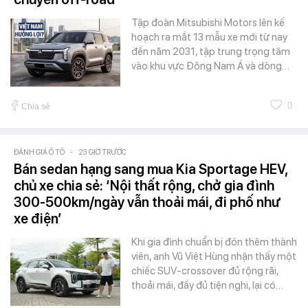
Tập đoàn Mitsubishi Motors lên kế
hoạch ra mắt 13 mẫu xe mới từ nay
đến năm 2031, tập trung trọng tâm
vào khu vực Đông Nam Á và dòng…
0
Chia sẻ
ĐÁNH GIÁ Ô TÔ
-
23 GIỜ TRƯỚC
Bán sedan hạng sang mua Kia Sportage HEV,
chủ xe chia sẻ: ‘Nội thất rộng, chở gia đình
300-500km/ngày vẫn thoải mái, đi phố như
xe điện’
Khi gia đình chuẩn bị đón thêm thành
viên, anh Vũ Việt Hùng nhận thấy một
chiếc SUV-crossover đủ rộng rãi,
thoải mái, đầy đủ tiện nghi, lại có…