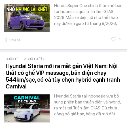
Honda Super One chính thức mở bán
tại Indonesia qua triển lãm GIIAS
2026. Mẫu xe điện cỡ nhỏ thể thao
này dự kiến giao từ tháng 8/2026,…
0
Chia sẻ
QUỐC TẾ
-
23 GIỜ TRƯỚC
Hyundai Staria mới ra mắt gần Việt Nam: Nội
thất có ghế VIP massage, bản điện chạy
544km/sạc, có cả tùy chọn hybrid cạnh tranh
Carnival
Hyundai Staria tại Indonesia vừa bổ
sung phiên bản thuần điện và hybrid,
ra mắt tại Triển lãm GIIAS. Dù chưa
công bố giá bán, hãng đã mở đặt…