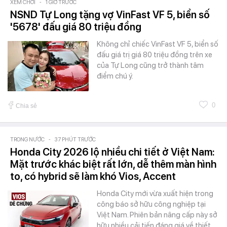
XEM CHƠI
-
1 GIỜ TRƯỚC
NSND Tự Long tặng vợ VinFast VF 5, biển số
'5678' đấu giá 80 triệu đồng
Không chỉ chiếc VinFast VF 5, biển số
đấu giá trị giá 80 triệu đồng trên xe
của Tự Long cũng trở thành tâm
điểm chú ý.
0
Chia sẻ
TRONG NƯỚC
-
37 PHÚT TRƯỚC
Honda City 2026 lộ nhiều chi tiết ở Việt Nam:
Mặt trước khác biệt rất lớn, dễ thêm màn hình
to, có hybrid sẽ làm khó Vios, Accent
Honda City mới vừa xuất hiện trong
công báo sở hữu công nghiệp tại
Việt Nam. Phiên bản nâng cấp này sở
hữu nhiều cải tiến đáng giá về thiết…