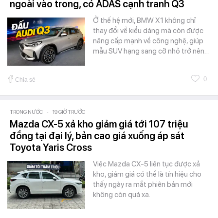
ngoài vào trong, có ADAS cạnh tranh Q3
Ở thế hệ mới, BMW X1 không chỉ
thay đổi về kiểu dáng mà còn được
nâng cấp mạnh về công nghệ, giúp
mẫu SUV hạng sang cỡ nhỏ trở nên…
0
Chia sẻ
TRONG NƯỚC
-
19 GIỜ TRƯỚC
Mazda CX-5 xả kho giảm giá tới 107 triệu
đồng tại đại lý, bản cao giá xuống áp sát
Toyota Yaris Cross
Việc Mazda CX-5 liên tục được xả
kho, giảm giá có thể là tín hiệu cho
thấy ngày ra mắt phiên bản mới
không còn quá xa.