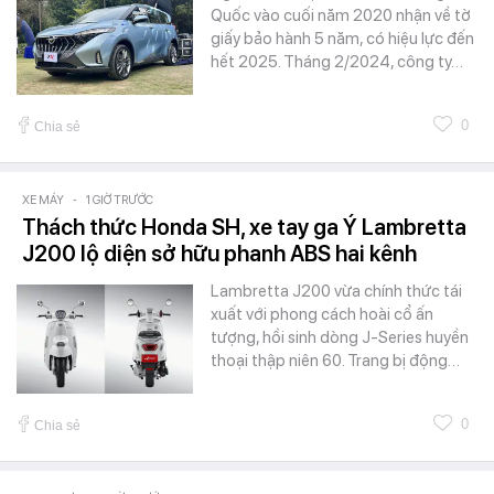
Quốc vào cuối năm 2020 nhận về tờ
giấy bảo hành 5 năm, có hiệu lực đến
hết 2025. Tháng 2/2024, công ty…
0
Chia sẻ
XE MÁY
-
1 GIỜ TRƯỚC
Thách thức Honda SH, xe tay ga Ý Lambretta
J200 lộ diện sở hữu phanh ABS hai kênh
Lambretta J200 vừa chính thức tái
xuất với phong cách hoài cổ ấn
tượng, hồi sinh dòng J-Series huyền
thoại thập niên 60. Trang bị động…
0
Chia sẻ