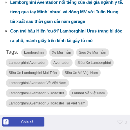
Lamborghini Aventador nổi tiếng của đại gia ngành y tế,
từng qua tay Minh 'nhựa' và đóng MV với Tuấn Hưng
tái xuất sau thời gian dài nằm garage
Con trai bầu Hiển ‘cưỡi’ Lamborghini Urus trang bị độc
ra phố, mảnh giấy trên kính lái gây tò mò
Tags:
Lamborghini
Xe Mui Trần
Siêu Xe Mui Trần
Lamborghini Aventador
Aventador
Siêu Xe Lamborghini
Siêu Xe Lamborghini Mui Trần
Siêu Xe Về Việt Nam
Lamborghini Aventador Về Việt Nam
Lamborghini Aventador S Roadster
Lambor Về Việt Nam
Lamborghini Aventador S Roadster Tại Việt Nam
Chia sẻ
0