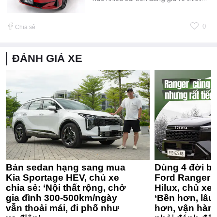
0
Chia sẻ
ĐÁNH GIÁ XE
Bán sedan hạng sang mua
Dùng 4 đời bá
Kia Sportage HEV, chủ xe
Ford Ranger 
chia sẻ: ‘Nội thất rộng, chở
Hilux, chủ xe 
gia đình 300-500km/ngày
‘Bền hơn, lâu 
vẫn thoải mái, đi phố như
hơn, vận hàn