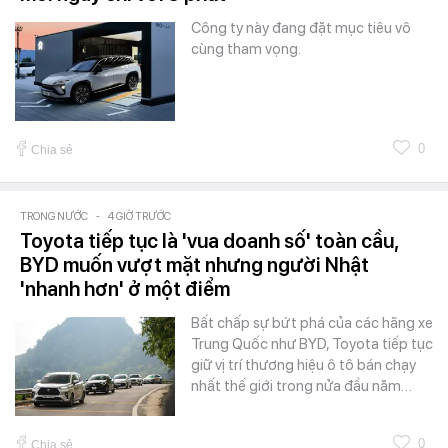
Công ty này đang đặt mục tiêu vô
cùng tham vọng.
0
Chia sẻ
TRONG NƯỚC
-
4 GIỜ TRƯỚC
Toyota tiếp tục là 'vua doanh số' toàn cầu,
BYD muốn vượt mặt nhưng người Nhật
'nhanh hơn' ở một điểm
Bất chấp sự bứt phá của các hãng xe
Trung Quốc như BYD, Toyota tiếp tục
giữ vị trí thương hiệu ô tô bán chạy
nhất thế giới trong nửa đầu năm…
0
Chia sẻ