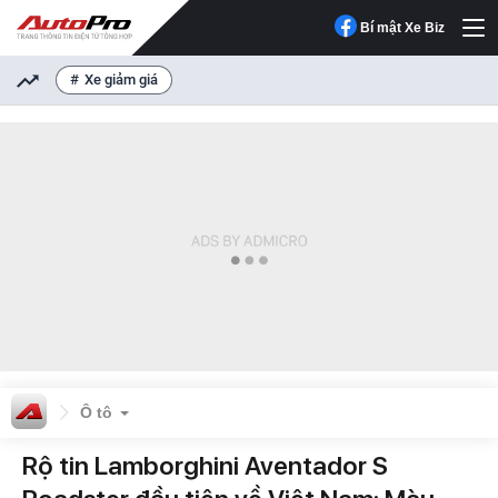
Bí mật Xe Biz
Xe giảm giá
Ô tô
Rộ tin Lamborghini Aventador S