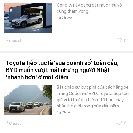
Công ty này đang đặt mục tiêu vô
cùng tham vọng.
4 giờ trước
0
Chia sẻ
Toyota tiếp tục là 'vua doanh số' toàn cầu,
BYD muốn vượt mặt nhưng người Nhật
'nhanh hơn' ở một điểm
Bất chấp sự bứt phá của các hãng xe
Trung Quốc như BYD, Toyota tiếp tục
giữ vị trí thương hiệu ô tô bán chạy
nhất thế giới trong nửa đầu năm…
4 giờ trước
0
Chia sẻ