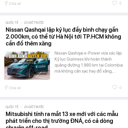
0
Chia sẻ
QUỐC TẾ
-
23 GIỜ TRƯỚC
Nissan Qashqai lập kỷ lục đầy bình chạy gần
2.000km, có thể từ Hà Nội tới TP.HCM không
cần đổ thêm xăng
Nissan Qashqai e-Power vừa xác lập
Kỷ lục Guinness khi hoàn thành
quãng đường 1.980 km tại Colombia
mà không cần sạc hay đổ xăng,…
0
Chia sẻ
QUỐC TẾ
-
23 GIỜ TRƯỚC
Mitsubishi tính ra mắt 13 xe mới với các mẫu
phát triển cho thị trường ĐNÁ, có cả dòng
chuyên off-road