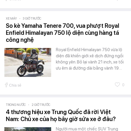
XE MÁY
-
3 GIỜ TRƯỚC
So kè Yamaha Tenere 700, vua phượt Royal
Enfield Himalayan 750 lộ diện cùng hàng tá
công nghệ
Royal Enfield Himalayan 750 vừa lộ
diện đã khiến giới xê dịch đứng ngồi
không yên. Bỏ lại vành 21 inch, xe tối
ưu êm ái đường dài bằng vành 19…
0
Chia sẻ
TRONG NƯỚC
-
2 GIỜ TRƯỚC
4 thương hiệu xe Trung Quốc đã rời Việt
Nam: Chủ xe của họ bây giờ sửa xe ở đâu?
Người mua một chiếc SUV Trung