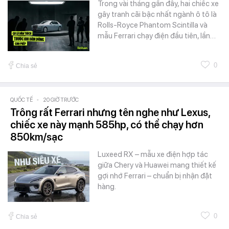
Trong vài tháng gần đây, hai chiếc xe
gây tranh cãi bậc nhất ngành ô tô là
Rolls-Royce Phantom Scintilla và
mẫu Ferrari chạy điện đầu tiên, lần…
0
Chia sẻ
QUỐC TẾ
-
20 GIỜ TRƯỚC
Trông rất Ferrari nhưng tên nghe như Lexus,
chiếc xe này mạnh 585hp, có thể chạy hơn
850km/sạc
Luxeed RX – mẫu xe điện hợp tác
giữa Chery và Huawei mang thiết kế
gợi nhớ Ferrari – chuẩn bị nhận đặt
hàng.
0
Chia sẻ