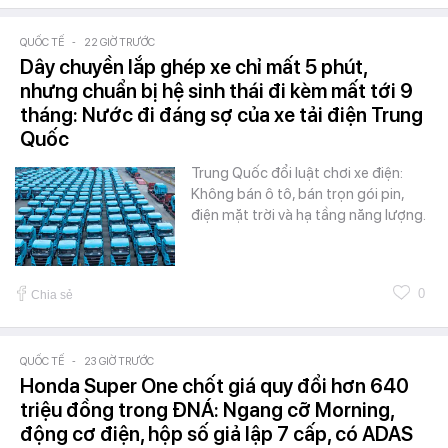
QUỐC TẾ
-
22 GIỜ TRƯỚC
Dây chuyền lắp ghép xe chỉ mất 5 phút,
nhưng chuẩn bị hệ sinh thái đi kèm mất tới 9
tháng: Nước đi đáng sợ của xe tải điện Trung
Quốc
Trung Quốc đổi luật chơi xe điện:
Không bán ô tô, bán trọn gói pin,
điện mặt trời và hạ tầng năng lượng.
0
Chia sẻ
QUỐC TẾ
-
23 GIỜ TRƯỚC
Honda Super One chốt giá quy đổi hơn 640
triệu đồng trong ĐNÁ: Ngang cỡ Morning,
động cơ điện, hộp số giả lập 7 cấp, có ADAS