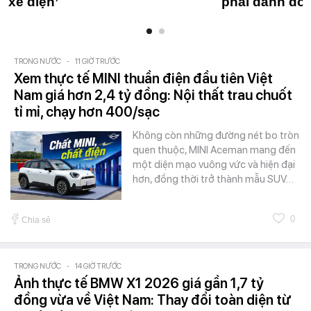
xe điện’
phải đánh đổi
TRONG NƯỚC
-
11 GIỜ TRƯỚC
Xem thực tế MINI thuần điện đầu tiên Việt
Nam giá hơn 2,4 tỷ đồng: Nội thất trau chuốt
tỉ mỉ, chạy hơn 400/sạc
Không còn những đường nét bo tròn
quen thuộc, MINI Aceman mang đến
một diện mạo vuông vức và hiện đại
hơn, đồng thời trở thành mẫu SUV…
0
Chia sẻ
TRONG NƯỚC
-
14 GIỜ TRƯỚC
Ảnh thực tế BMW X1 2026 giá gần 1,7 tỷ
đồng vừa về Việt Nam: Thay đổi toàn diện từ