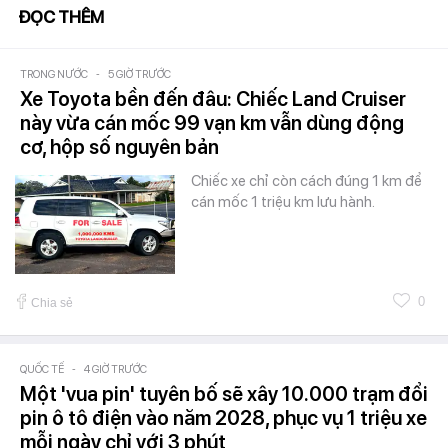
ĐỌC THÊM
TRONG NƯỚC
-
5 GIỜ TRƯỚC
Xe Toyota bền đến đâu: Chiếc Land Cruiser
này vừa cán mốc 99 vạn km vẫn dùng động
cơ, hộp số nguyên bản
Chiếc xe chỉ còn cách đúng 1 km để
cán mốc 1 triệu km lưu hành.
0
Chia sẻ
QUỐC TẾ
-
4 GIỜ TRƯỚC
Một 'vua pin' tuyên bố sẽ xây 10.000 trạm đổi
pin ô tô điện vào năm 2028, phục vụ 1 triệu xe
mỗi ngày chỉ với 3 phút