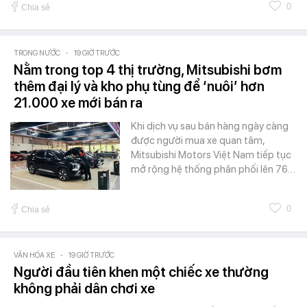
0
Chia sẻ
TRONG NƯỚC
-
19 GIỜ TRƯỚC
Nằm trong top 4 thị trường, Mitsubishi bơm
thêm đại lý và kho phụ tùng để ‘nuôi’ hơn
21.000 xe mới bán ra
Khi dịch vụ sau bán hàng ngày càng
được người mua xe quan tâm,
Mitsubishi Motors Việt Nam tiếp tục
mở rộng hệ thống phân phối lên 76…
0
Chia sẻ
VĂN HÓA XE
-
19 GIỜ TRƯỚC
Người đầu tiên khen một chiếc xe thường
không phải dân chơi xe