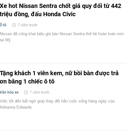
Xe hot Nissan Sentra chốt giá quy đổi từ 442
triệu đồng, đấu Honda Civic
Ô tô
7 năm trước
Nissan đã công khai biểu giá bán Nissan Sentra thế hệ hoàn toàn mới
tại Mỹ.
Tặng khách 1 viên kem, nữ bồi bàn được trả
ơn bằng 1 chiếc ô tô
Văn hóa xe
7 năm trước
Việc tốt đến bất ngờ giúp thay đổi hẳn cuộc sống hàng ngày của
Adrianna Edwards.