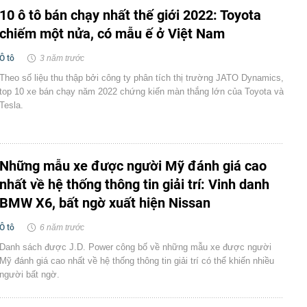
10 ô tô bán chạy nhất thế giới 2022: Toyota
chiếm một nửa, có mẫu ế ở Việt Nam
Ô tô
3 năm trước
Theo số liệu thu thập bởi công ty phân tích thị trường JATO Dynamics,
top 10 xe bán chạy năm 2022 chứng kiến màn thắng lớn của Toyota và
Tesla.
Những mẫu xe được người Mỹ đánh giá cao
nhất về hệ thống thông tin giải trí: Vinh danh
BMW X6, bất ngờ xuất hiện Nissan
Ô tô
6 năm trước
Danh sách được J.D. Power công bố về những mẫu xe được người
Mỹ đánh giá cao nhất về hệ thống thông tin giải trí có thể khiến nhiều
người bất ngờ.