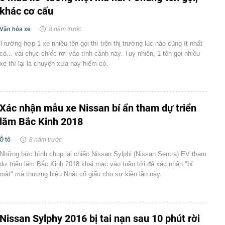
khác cơ cấu
Văn hóa xe
8 năm trước
Trường hợp 1 xe nhiều tên gọi thì trên thị trường lúc nào cũng ít nhất
có... vài chục chiếc rơi vào tình cảnh này. Tuy nhiên, 1 tên gọi nhiều
xe thì lại là chuyện xưa nay hiếm có.
Xác nhận mẫu xe Nissan bí ẩn tham dự triển
lãm Bắc Kinh 2018
Ô tô
8 năm trước
Những bức hình chụp lại chiếc Nissan Sylphi (Nissan Sentra) EV tham
dự triển lãm Bắc Kinh 2018 khai mạc vào tuần tới đã xác nhận "bí
mật" mà thương hiệu Nhật cố giấu cho sự kiện lần này.
Nissan Sylphy 2016 bị tai nạn sau 10 phút rời