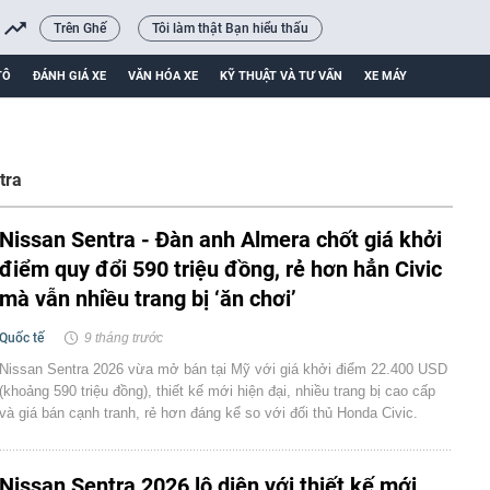
Trên Ghế
Tôi làm thật Bạn hiểu thấu
TÔ
ĐÁNH GIÁ XE
VĂN HÓA XE
KỸ THUẬT VÀ TƯ VẤN
XE MÁY
tra
Nissan Sentra - Đàn anh Almera chốt giá khởi
điểm quy đổi 590 triệu đồng, rẻ hơn hẳn Civic
mà vẫn nhiều trang bị ‘ăn chơi’
Quốc tế
9 tháng trước
Nissan Sentra 2026 vừa mở bán tại Mỹ với giá khởi điểm 22.400 USD
(khoảng 590 triệu đồng), thiết kế mới hiện đại, nhiều trang bị cao cấp
và giá bán cạnh tranh, rẻ hơn đáng kể so với đối thủ Honda Civic.
Nissan Sentra 2026 lộ diện với thiết kế mới