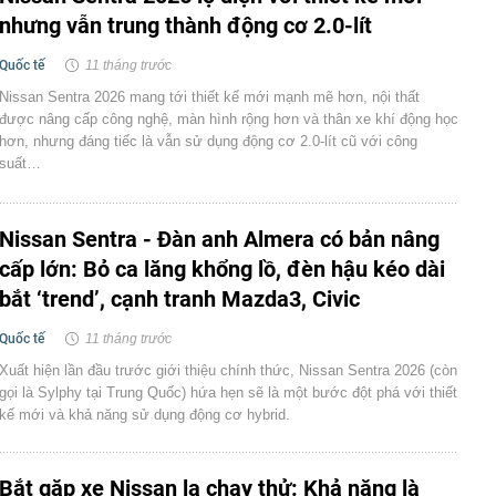
nhưng vẫn trung thành động cơ 2.0-lít
Quốc tế
11 tháng trước
Nissan Sentra 2026 mang tới thiết kế mới mạnh mẽ hơn, nội thất
được nâng cấp công nghệ, màn hình rộng hơn và thân xe khí động học
hơn, nhưng đáng tiếc là vẫn sử dụng động cơ 2.0-lít cũ với công
suất…
Nissan Sentra - Đàn anh Almera có bản nâng
cấp lớn: Bỏ ca lăng khổng lồ, đèn hậu kéo dài
bắt ‘trend’, cạnh tranh Mazda3, Civic
Quốc tế
11 tháng trước
Xuất hiện lần đầu trước giới thiệu chính thức, Nissan Sentra 2026 (còn
gọi là Sylphy tại Trung Quốc) hứa hẹn sẽ là một bước đột phá với thiết
kế mới và khả năng sử dụng động cơ hybrid.
Bắt gặp xe Nissan lạ chạy thử: Khả năng là