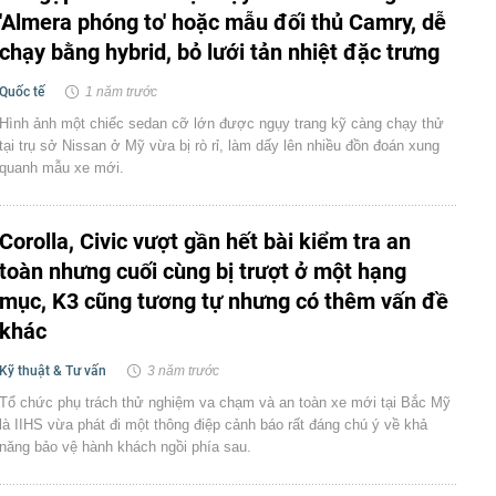
'Almera phóng to' hoặc mẫu đối thủ Camry, dễ
chạy bằng hybrid, bỏ lưới tản nhiệt đặc trưng
Quốc tế
1 năm trước
Hình ảnh một chiếc sedan cỡ lớn được ngụy trang kỹ càng chạy thử
tại trụ sở Nissan ở Mỹ vừa bị rò rỉ, làm dấy lên nhiều đồn đoán xung
quanh mẫu xe mới.
Corolla, Civic vượt gần hết bài kiểm tra an
toàn nhưng cuối cùng bị trượt ở một hạng
mục, K3 cũng tương tự nhưng có thêm vấn đề
khác
Kỹ thuật & Tư vấn
3 năm trước
Tổ chức phụ trách thử nghiệm va chạm và an toàn xe mới tại Bắc Mỹ
là IIHS vừa phát đi một thông điệp cảnh báo rất đáng chú ý về khả
năng bảo vệ hành khách ngồi phía sau.