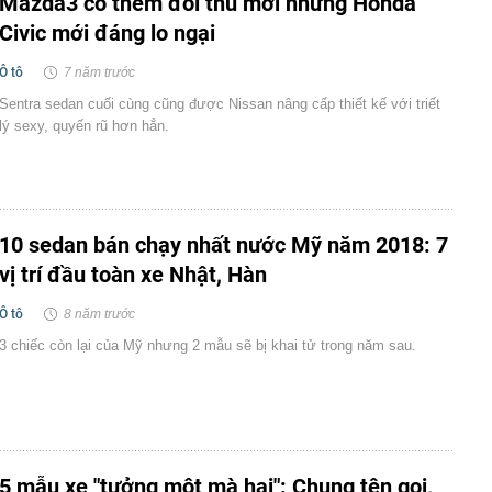
Mazda3 có thêm đối thủ mới nhưng Honda
Civic mới đáng lo ngại
Ô tô
7 năm trước
Sentra sedan cuối cùng cũng được Nissan nâng cấp thiết kế với triết
lý sexy, quyến rũ hơn hẳn.
10 sedan bán chạy nhất nước Mỹ năm 2018: 7
vị trí đầu toàn xe Nhật, Hàn
Ô tô
8 năm trước
3 chiếc còn lại của Mỹ nhưng 2 mẫu sẽ bị khai tử trong năm sau.
5 mẫu xe "tưởng một mà hai": Chung tên gọi,