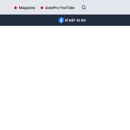
Magazine
AutoPro YouTube
BÍ MẬT XE BIZ