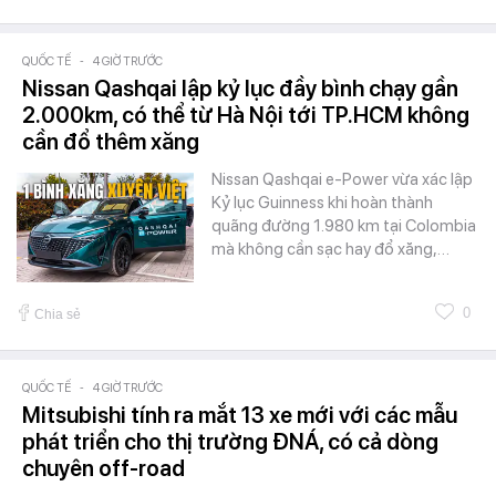
QUỐC TẾ
-
4 GIỜ TRƯỚC
Nissan Qashqai lập kỷ lục đầy bình chạy gần
2.000km, có thể từ Hà Nội tới TP.HCM không
cần đổ thêm xăng
Nissan Qashqai e-Power vừa xác lập
Kỷ lục Guinness khi hoàn thành
quãng đường 1.980 km tại Colombia
mà không cần sạc hay đổ xăng,…
0
Chia sẻ
QUỐC TẾ
-
4 GIỜ TRƯỚC
Mitsubishi tính ra mắt 13 xe mới với các mẫu
phát triển cho thị trường ĐNÁ, có cả dòng
chuyên off-road