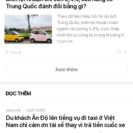
Trung Quốc đánh đổi bằng gì?
Theo dữ liệu Hiệp hội Xe du lịch
Trung Quốc, biên lợi nhuận toàn
ngành rơi xuống 3,4%, mức thấp
nhất khi so cùng kỳ trong khoảng 5…
12 giờ trước
0
Chia sẻ
Xem thêm
ĐỌC THÊM
XEM CHƠI
-
6 GIỜ TRƯỚC
Du khách Ấn Độ lên tiếng vụ đi taxi ở Việt
Nam chỉ cảm ơn tài xế thay vì trả tiền cuốc xe