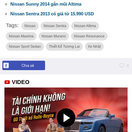
Nissan Sunny 2014 gắn mũi Altima
Nissan Sentra 2013 có giá từ 15.990 USD
Tags:
Nissan
Nissan Sentra
Nissan Altima
Nissan Maxima
Nissan Murano
Nissan Resonance
Nissan Sport Sedan
Thiết Kế Tương Lai
Xe Nhật
Chia sẻ
0
VIDEO