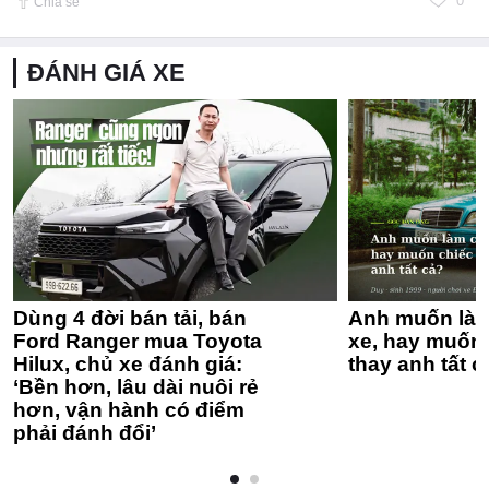
0
Chia sẻ
ĐÁNH GIÁ XE
Dùng 4 đời bán tải, bán
Anh muốn làm
Ford Ranger mua Toyota
xe, hay muốn 
Hilux, chủ xe đánh giá:
thay anh tất c
‘Bền hơn, lâu dài nuôi rẻ
hơn, vận hành có điểm
phải đánh đổi’