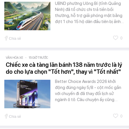
UBND phường Uông Bí (tỉnh Quảng
Ninh) đã tổ chức chi trả tiền bồi
thường, hỗ trợ giải phóng mặt bằng
đợt 1 cho 15 hộ dân đầu tiên bị ảnh…
0
Chia sẻ
VĂN HÓA XE
-
15 GIỜ TRƯỚC
Chiếc xe cà tàng lăn bánh 138 năm trước là lý
do cho lựa chọn "Tốt hơn", thay vì "Tốt nhất"
Better Choice Awards 2026 khởi
động đúng ngày 5/8 - cột mốc gắn
với chuyến đi đã thay đổi lịch sử
ngành ô tô. Câu chuyện ấy cũng…
0
Chia sẻ