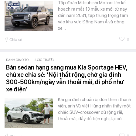
Tập đoàn Mitsubishi Motors lên kế
hoạch ra mắt 13 mẫu xe mới từ nay
đến năm 2031, tập trung trọng tâm
vào khu vực Đông Nam Á và dòng
xe…
0
Chia sẻ
ĐÁNH GIÁ Ô TÔ
-
4 GIỜ TRƯỚC
Bán sedan hạng sang mua Kia Sportage HEV,
chủ xe chia sẻ: ‘Nội thất rộng, chở gia đình
300-500km/ngày vẫn thoải mái, đi phố như
xe điện’
Khi gia đình chuẩn bị đón thêm thành
viên, anh Vũ Việt Hùng nhận thấy một
chiếc SUV-crossover đủ rộng rãi,
thoải mái, đầy đủ tiện nghi, lại có…