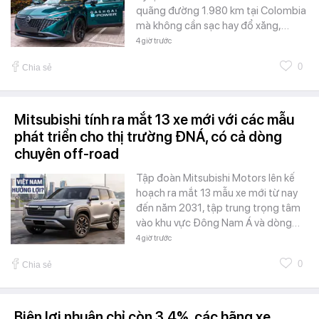
quãng đường 1.980 km tại Colombia
mà không cần sạc hay đổ xăng,…
4 giờ trước
0
Chia sẻ
Mitsubishi tính ra mắt 13 xe mới với các mẫu
phát triển cho thị trường ĐNÁ, có cả dòng
chuyên off-road
Tập đoàn Mitsubishi Motors lên kế
hoạch ra mắt 13 mẫu xe mới từ nay
đến năm 2031, tập trung trọng tâm
vào khu vực Đông Nam Á và dòng…
4 giờ trước
0
Chia sẻ
Biên lợi nhuận chỉ còn 3,4%, các hãng xe