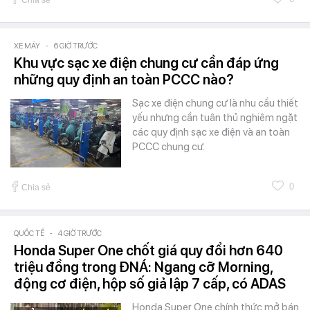
XE MÁY
-
6 GIỜ TRƯỚC
Khu vực sạc xe điện chung cư cần đáp ứng
những quy định an toàn PCCC nào?
Sạc xe điện chung cư là nhu cầu thiết
yếu nhưng cần tuân thủ nghiêm ngặt
các quy định sạc xe điện và an toàn
PCCC chung cư.
0
Chia sẻ
QUỐC TẾ
-
4 GIỜ TRƯỚC
Honda Super One chốt giá quy đổi hơn 640
triệu đồng trong ĐNÁ: Ngang cỡ Morning,
động cơ điện, hộp số giả lập 7 cấp, có ADAS
Honda Super One chính thức mở bán