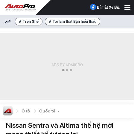
Bí mật Xe Biz
Trên Ghế
Tôi làm thật Bạn hiểu thấu
Ô tô
Quốc tế
Nissan Sentra và Altima thế hệ mới