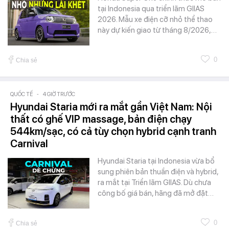
tại Indonesia qua triển lãm GIIAS
2026. Mẫu xe điện cỡ nhỏ thể thao
này dự kiến giao từ tháng 8/2026,…
0
Chia sẻ
QUỐC TẾ
-
4 GIỜ TRƯỚC
Hyundai Staria mới ra mắt gần Việt Nam: Nội
thất có ghế VIP massage, bản điện chạy
544km/sạc, có cả tùy chọn hybrid cạnh tranh
Carnival
Hyundai Staria tại Indonesia vừa bổ
sung phiên bản thuần điện và hybrid,
ra mắt tại Triển lãm GIIAS. Dù chưa
công bố giá bán, hãng đã mở đặt…
0
Chia sẻ