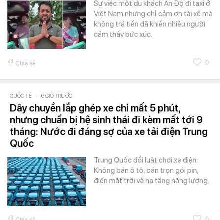
Sự việc một du khách Ấn Độ đi taxi ở
Việt Nam nhưng chỉ cảm ơn tài xế mà
không trả tiền đã khiến nhiều người
cảm thấy bức xúc.
0
Chia sẻ
QUỐC TẾ
-
6 GIỜ TRƯỚC
Dây chuyền lắp ghép xe chỉ mất 5 phút,
nhưng chuẩn bị hệ sinh thái đi kèm mất tới 9
tháng: Nước đi đáng sợ của xe tải điện Trung
Quốc
Trung Quốc đổi luật chơi xe điện:
Không bán ô tô, bán trọn gói pin,
điện mặt trời và hạ tầng năng lượng.
0
Chia sẻ