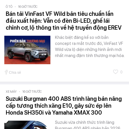
Ô TÔ
-
16 GIỜ TRƯỚC
Bán tải VinFast VF Wild bản tiêu chuẩn lần
đầu xuất hiện: Vẫn có đèn Bi-LED, ghế lái
chỉnh cơ, lộ thông tin về hệ truyền động EREV
Khác biệt đáng kể so với bản
concept ra mắt trước đó, VinFast VF
Wild vừa lộ diện những hình ảnh mới
nhất mang đậm tính thương mại hóa.
0
Chia sẻ
XE MÁY
-
16 GIỜ TRƯỚC
Suzuki Burgman 400 ABS trình làng bản nâng
cấp tương thích xăng E10, gây sức ép lên
Honda SH350i và Yamaha XMAX 300
Suzuki vừa chính thức trình làng
Burgman 400 ABS phiên bản 2026