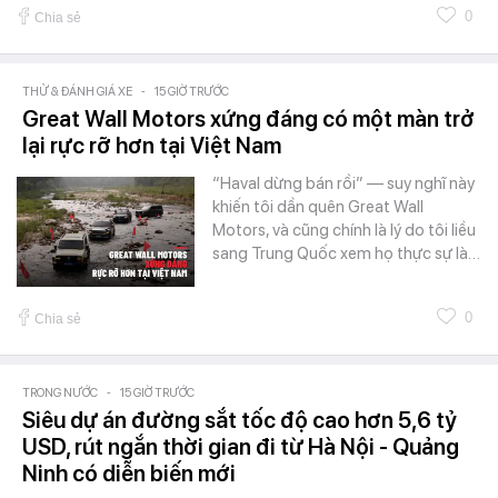
0
Chia sẻ
THỬ & ĐÁNH GIÁ XE
-
15 GIỜ TRƯỚC
Great Wall Motors xứng đáng có một màn trở
lại rực rỡ hơn tại Việt Nam
“Haval dừng bán rồi” — suy nghĩ này
khiến tôi dần quên Great Wall
Motors, và cũng chính là lý do tôi liều
sang Trung Quốc xem họ thực sự là…
0
Chia sẻ
TRONG NƯỚC
-
15 GIỜ TRƯỚC
Siêu dự án đường sắt tốc độ cao hơn 5,6 tỷ
USD, rút ngắn thời gian đi từ Hà Nội - Quảng
Ninh có diễn biến mới