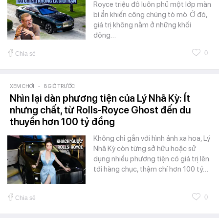
Royce triệu đô luôn phủ một lớp màn
bí ẩn khiến công chúng tò mò. Ở đó,
giá trị không nằm ở những khối
động…
0
Chia sẻ
XEM CHƠI
-
8 GIỜ TRƯỚC
Nhìn lại dàn phương tiện của Lý Nhã Kỳ: Ít
nhưng chất, từ Rolls-Royce Ghost đến du
thuyền hơn 100 tỷ đồng
Không chỉ gắn với hình ảnh xa hoa, Lý
Nhã Kỳ còn từng sở hữu hoặc sử
dụng nhiều phương tiện có giá trị lên
tới hàng chục, thậm chí hơn 100 tỷ…
0
Chia sẻ