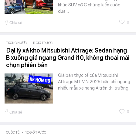
khúc SUV cỡ C chứng kiến cuộc
đua…
0
Chia sẻ
TRONG NƯỚC
-
11 GIỜ TRƯỚC
Đại lý xả kho Mitsubishi Attrage: Sedan hạng
B xuống giá ngang Grand i10, không thoải mái
chọn phiên bản
Giá bán thực tế của Mitsubishi
Attrage MT VIN 2025 hiện chỉ ngang
nhiều mẫu xe hạng A trên thị trường.
0
Chia sẻ
QUỐC TẾ
-
12 GIỜ TRƯỚC