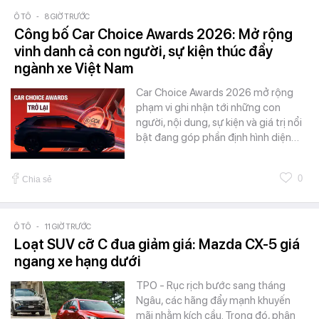
Ô TÔ
-
8 GIỜ TRƯỚC
Công bố Car Choice Awards 2026: Mở rộng
vinh danh cả con người, sự kiện thúc đẩy
ngành xe Việt Nam
Car Choice Awards 2026 mở rộng
phạm vi ghi nhận tới những con
người, nội dung, sự kiện và giá trị nổi
bật đang góp phần định hình diện…
0
Chia sẻ
Ô TÔ
-
11 GIỜ TRƯỚC
Loạt SUV cỡ C đua giảm giá: Mazda CX-5 giá
ngang xe hạng dưới
TPO - Rục rịch bước sang tháng
Ngâu, các hãng đẩy mạnh khuyến
mãi nhằm kích cầu. Trong đó, phân