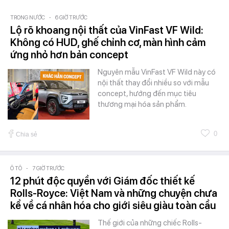
TRONG NƯỚC
-
6 GIỜ TRƯỚC
Lộ rõ khoang nội thất của VinFast VF Wild:
Không có HUD, ghế chỉnh cơ, màn hình cảm
ứng nhỏ hơn bản concept
Nguyên mẫu VinFast VF Wild này có
nội thất thay đổi nhiều so với mẫu
concept, hướng đến mục tiêu
thương mại hóa sản phẩm.
0
Chia sẻ
Ô TÔ
-
7 GIỜ TRƯỚC
12 phút độc quyền với Giám đốc thiết kế
Rolls-Royce: Việt Nam và những chuyện chưa
kể về cá nhân hóa cho giới siêu giàu toàn cầu
Thế giới của những chiếc Rolls-