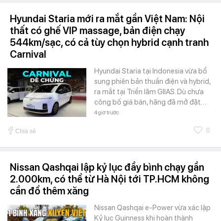
Hyundai Staria mới ra mắt gần Việt Nam: Nội
thất có ghế VIP massage, bản điện chạy
544km/sạc, có cả tùy chọn hybrid cạnh tranh
Carnival
Hyundai Staria tại Indonesia vừa bổ
sung phiên bản thuần điện và hybrid,
ra mắt tại Triển lãm GIIAS. Dù chưa
công bố giá bán, hãng đã mở đặt…
4 giờ trước
0
Chia sẻ
Nissan Qashqai lập kỷ lục đầy bình chạy gần
2.000km, có thể từ Hà Nội tới TP.HCM không
cần đổ thêm xăng
Nissan Qashqai e-Power vừa xác lập
Kỷ lục Guinness khi hoàn thành