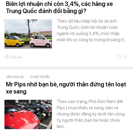
Biên lợi nhuận chỉ còn 3,4%, các hãng xe
Trung Quốc đánh đổi bằng gì?
Theo dữ liệu Hiệp hội Xe du lịch
Trung Quốc, biên lợi nhuận toàn
ngành rơi xuống 3,4%, mức thấp
nhất khi so cùng kỳ trong khoảng 5…
0
Chia sẻ
VĂN HÓA XE
-
12 GIỜ TRƯỚC
Mr Pips nhờ bạn bè, người thân đứng tên loạt
xe sang
Theo cáo trạng, Phó Đức Nam (Mr
Pips ) mua nhiều xe sang, siêu xe
nhưng được đăng ký dưới tên công
ty, người thân, bạn bè hoặc chưa
làm…