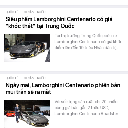
QUỐC TẾ
-
10 NĂM TRƯỚC
Siêu phẩm Lamborghini Centenario có giá
"khóc thét" tại Trung Quốc
Tại thị trường Trung Quốc, siêu xe
Lamborghini Centenario có giá khởi
điểm lên đến 19 triệu Nhân dân tệ,…
QUỐC TẾ
-
10 NĂM TRƯỚC
Ngày mai, Lamborghini Centenario phiên bản
mui trần sẽ ra mắt
Với số lượng sản xuất chỉ 20 chiếc
cùng giá bán gần 2 triệu USD,
Lamborghini Centenario Roadster…