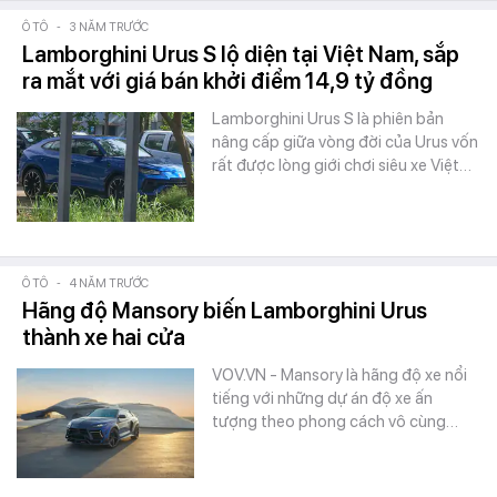
Ô TÔ
-
3 NĂM TRƯỚC
Lamborghini Urus S lộ diện tại Việt Nam, sắp
ra mắt với giá bán khởi điểm 14,9 tỷ đồng
Lamborghini Urus S là phiên bản
nâng cấp giữa vòng đời của Urus vốn
rất được lòng giới chơi siêu xe Việt…
Ô TÔ
-
4 NĂM TRƯỚC
Hãng độ Mansory biến Lamborghini Urus
thành xe hai cửa
VOV.VN - Mansory là hãng độ xe nổi
tiếng với những dự án độ xe ấn
tượng theo phong cách vô cùng…