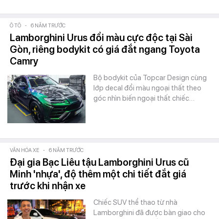
Ô TÔ
-
6 NĂM TRƯỚC
Lamborghini Urus đổi màu cực độc tại Sài
Gòn, riêng bodykit có giá đắt ngang Toyota
Camry
Bộ bodykit của Topcar Design cùng
lớp decal đổi màu ngoại thất theo
góc nhìn biến ngoại thất chiếc…
VĂN HÓA XE
-
6 NĂM TRƯỚC
Đại gia Bạc Liêu tậu Lamborghini Urus cũ
Minh 'nhựa', độ thêm một chi tiết đắt giá
trước khi nhận xe
Chiếc SUV thể thao từ nhà
Lamborghini đã được bàn giao cho