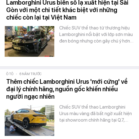
Lamborghini Urus biển số lạ xuất hiện tại Sài
Gòn với một chi tiết khác biệt với những
chiếc còn lại tại Việt Nam
Chiếc SUV thể thao từ thương hiệu
Lamborghini nổi bật với lớp sơn màu
đen bóng nhưng còn gây chú ý hơn…
Ô TÔ
-
6 NĂM TRƯỚC
Thêm chiếc Lamborghini Urus 'mới cứng' về
đại lý chính hãng, nguồn gốc khiến nhiều
người ngạc nhiên
Chiếc SUV thể thao Lamborghini
Urus màu vàng đã bất ngờ xuất hiện
tại showroom chính hãng tại Q.7,…