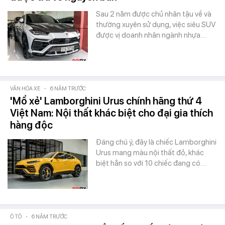
Sau 2 năm được chủ nhân tậu về và
thường xuyên sử dụng, việc siêu SUV
được vị doanh nhân ngành nhựa…
VĂN HÓA XE
-
6 NĂM TRƯỚC
'Mổ xẻ' Lamborghini Urus chính hãng thứ 4
Việt Nam: Nội thất khác biệt cho đại gia thích
hàng độc
Đáng chú ý, đây là chiếc Lamborghini
Urus mang màu nội thất đỏ, khác
biệt hẳn so với 10 chiếc đang có…
Ô TÔ
-
6 NĂM TRƯỚC