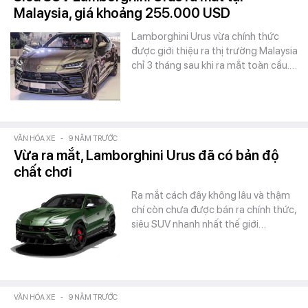
Malaysia, giá khoảng 255.000 USD
Lamborghini Urus vừa chính thức
được giới thiệu ra thị trường Malaysia
chỉ 3 tháng sau khi ra mắt toàn cầu.…
VĂN HÓA XE
-
9 NĂM TRƯỚC
Vừa ra mắt, Lamborghini Urus đã có bản độ
chất chơi
Ra mắt cách đây không lâu và thậm
chí còn chưa được bán ra chính thức,
siêu SUV nhanh nhất thế giới…
VĂN HÓA XE
-
9 NĂM TRƯỚC