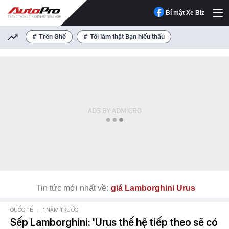
Bí mật Xe Biz
Trên Ghế
Tôi làm thật Bạn hiểu thấu
Tin tức mới nhất về:
giá Lamborghini Urus
QUỐC TẾ
-
1 NĂM TRƯỚC
Sếp Lamborghini: 'Urus thế hệ tiếp theo sẽ có