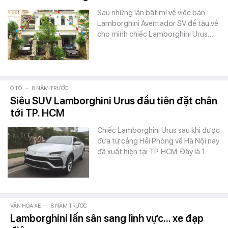
Sau những lần bật mí về việc bán
Lamborghini Aventador SV để tậu về
cho mình chiếc Lamborghini Urus…
Ô TÔ
-
8 NĂM TRƯỚC
Siêu SUV Lamborghini Urus đầu tiên đặt chân
tới TP. HCM
Chiếc Lamborghini Urus sau khi được
đưa từ cảng Hải Phòng về Hà Nội nay
đã xuất hiện tại TP. HCM. Đây là 1…
VĂN HÓA XE
-
8 NĂM TRƯỚC
Lamborghini lấn sân sang lĩnh vực... xe đạp