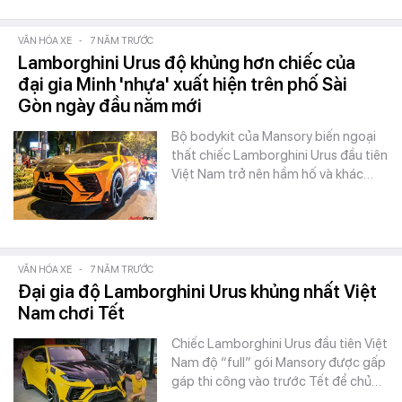
VĂN HÓA XE
-
7 NĂM TRƯỚC
Lamborghini Urus độ khủng hơn chiếc của
đại gia Minh 'nhựa' xuất hiện trên phố Sài
Gòn ngày đầu năm mới
Bộ bodykit của Mansory biến ngoại
thất chiếc Lamborghini Urus đầu tiên
Việt Nam trở nên hầm hố và khác…
VĂN HÓA XE
-
7 NĂM TRƯỚC
Đại gia độ Lamborghini Urus khủng nhất Việt
Nam chơi Tết
Chiếc Lamborghini Urus đầu tiên Việt
Nam độ “full” gói Mansory được gấp
gáp thi công vào trước Tết để chủ…