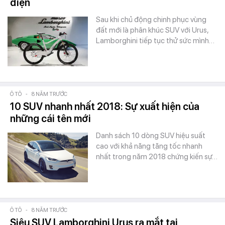
điện
Sau khi chủ động chinh phục vùng
đất mới là phân khúc SUV với Urus,
Lamborghini tiếp tục thử sức mình…
Ô TÔ
-
8 NĂM TRƯỚC
10 SUV nhanh nhất 2018: Sự xuất hiện của
những cái tên mới
Danh sách 10 dòng SUV hiệu suất
cao với khả năng tăng tốc nhanh
nhất trong năm 2018 chứng kiến sự…
Ô TÔ
-
8 NĂM TRƯỚC
Siêu SUV Lamborghini Urus ra mắt tại