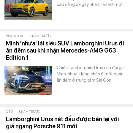
cập cảng dễ gây nhầm lẫn với một…
VĂN HÓA XE
-
7 NĂM TRƯỚC
Minh 'nhựa' lái siêu SUV Lamborghini Urus đi
ăn đêm sau khi nhận Mercedes-AMG G63
Edition 1
Chiếc Lamborghini Urus của đại gia
Minh 'nhựa' đừng chân ở một quán
ăn đêm ở trung tâm Sài Gòn.
Ô TÔ
-
8 NĂM TRƯỚC
Lamborghini Urus nát đầu được bán lại với
giá ngang Porsche 911 mới