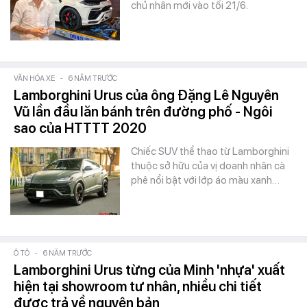
chủ nhân mới vào tối 21/6.
VĂN HÓA XE
-
6 NĂM TRƯỚC
Lamborghini Urus của ông Đặng Lê Nguyên
Vũ lần đầu lăn bánh trên đường phố - Ngôi
sao của HTTTT 2020
Chiếc SUV thể thao từ Lamborghini
thuộc sở hữu của vị doanh nhân cà
phê nổi bật với lớp áo màu xanh…
Ô TÔ
-
6 NĂM TRƯỚC
Lamborghini Urus từng của Minh 'nhựa' xuất
hiện tại showroom tư nhân, nhiều chi tiết
được trả về nguyên bản