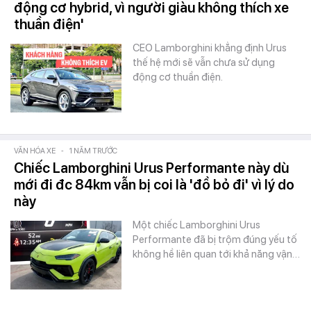
động cơ hybrid, vì người giàu không thích xe
thuần điện'
CEO Lamborghini khẳng định Urus
thế hệ mới sẽ vẫn chưa sử dụng
động cơ thuần điện.
VĂN HÓA XE
-
1 NĂM TRƯỚC
Chiếc Lamborghini Urus Performante này dù
mới đi đc 84km vẫn bị coi là 'đồ bỏ đi' vì lý do
này
Một chiếc Lamborghini Urus
Performante đã bị trộm đúng yếu tố
không hề liên quan tới khả năng vận…