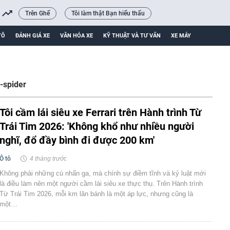
Trên Ghế
Tôi làm thật Bạn hiểu thấu
TÔ
ĐÁNH GIÁ XE
VĂN HÓA XE
KỸ THUẬT VÀ TƯ VẤN
XE MÁY
8-spider
Tôi cầm lái siêu xe Ferrari trên Hành trình Từ
Trái Tim 2026: 'Không khổ như nhiều người
nghĩ, đổ đầy bình đi được 200 km'
Ô tô
4 tháng trước
Không phải những cú nhấn ga, mà chính sự điềm tĩnh và kỷ luật mới
là điều làm nên một người cầm lái siêu xe thực thụ. Trên Hành trình
Từ Trái Tim 2026, mỗi km lăn bánh là một áp lực, nhưng cũng là
một…