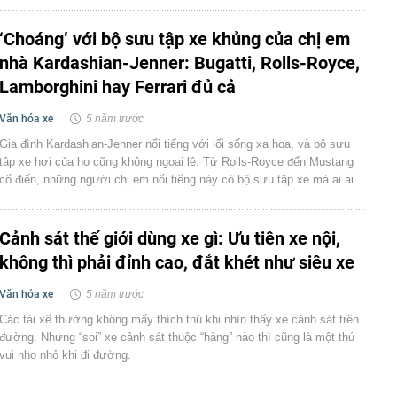
‘Choáng’ với bộ sưu tập xe khủng của chị em
nhà Kardashian-Jenner: Bugatti, Rolls-Royce,
Lamborghini hay Ferrari đủ cả
Văn hóa xe
5 năm trước
Gia đình Kardashian-Jenner nổi tiếng với lối sống xa hoa, và bộ sưu
tập xe hơi của họ cũng không ngoại lệ. Từ Rolls-Royce đến Mustang
cổ điển, những người chị em nổi tiếng này có bộ sưu tập xe mà ai ai…
Cảnh sát thế giới dùng xe gì: Ưu tiên xe nội,
không thì phải đỉnh cao, đắt khét như siêu xe
Văn hóa xe
5 năm trước
Các tài xế thường không mấy thích thú khi nhìn thấy xe cảnh sát trên
đường. Nhưng “soi” xe cảnh sát thuộc “hàng” nào thì cũng là một thú
vui nho nhỏ khi đi đường.