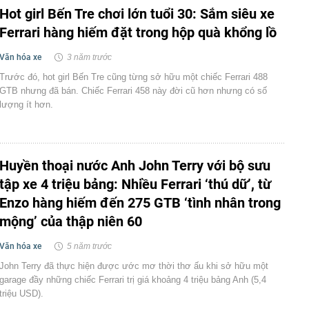
Hot girl Bến Tre chơi lớn tuổi 30: Sắm siêu xe
Ferrari hàng hiếm đặt trong hộp quà khổng lồ
Văn hóa xe
3 năm trước
Trước đó, hot girl Bến Tre cũng từng sở hữu một chiếc Ferrari 488
GTB nhưng đã bán. Chiếc Ferrari 458 này đời cũ hơn nhưng có số
lượng ít hơn.
Huyền thoại nước Anh John Terry với bộ sưu
tập xe 4 triệu bảng: Nhiều Ferrari ‘thú dữ’, từ
Enzo hàng hiếm đến 275 GTB ‘tình nhân trong
mộng’ của thập niên 60
Văn hóa xe
5 năm trước
John Terry đã thực hiện được ước mơ thời thơ ấu khi sở hữu một
garage đầy những chiếc Ferrari trị giá khoảng 4 triệu bảng Anh (5,4
triệu USD).