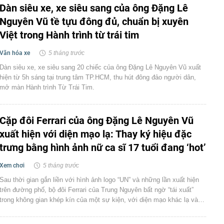
Dàn siêu xe, xe siêu sang của ông Đặng Lê
Nguyên Vũ tề tựu đông đủ, chuẩn bị xuyên
Việt trong Hành trình từ trái tim
Văn hóa xe
5 tháng trước
Dàn siêu xe, xe siêu sang 20 chiếc của ông Đặng Lê Nguyên Vũ xuất
hiện từ 5h sáng tại trung tâm TP.HCM, thu hút đông đảo người dân,
mở màn Hành trình Từ Trái Tim.
Cặp đôi Ferrari của ông Đặng Lê Nguyên Vũ
xuất hiện với diện mạo lạ: Thay ký hiệu đặc
trưng bằng hình ảnh nữ ca sĩ 17 tuổi đang ‘hot’
Xem chơi
5 tháng trước
Sau thời gian gắn liền với hình ảnh logo “UN” và những lần xuất hiện
trên đường phố, bộ đôi Ferrari của Trung Nguyên bất ngờ “tái xuất”
trong không gian khép kín của một sự kiện, với diện mạo khác lạ và…