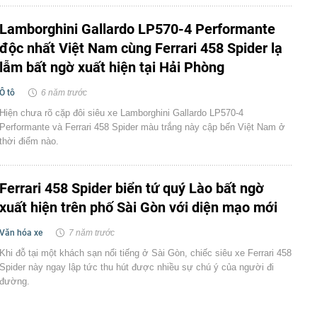
Lamborghini Gallardo LP570-4 Performante
độc nhất Việt Nam cùng Ferrari 458 Spider lạ
lẫm bất ngờ xuất hiện tại Hải Phòng
Ô tô
6 năm trước
Hiện chưa rõ cặp đôi siêu xe Lamborghini Gallardo LP570-4
Performante và Ferrari 458 Spider màu trắng này cập bến Việt Nam ở
thời điểm nào.
Ferrari 458 Spider biển tứ quý Lào bất ngờ
xuất hiện trên phố Sài Gòn với diện mạo mới
Văn hóa xe
7 năm trước
Khi đỗ tại một khách sạn nổi tiếng ở Sài Gòn, chiếc siêu xe Ferrari 458
Spider này ngay lập tức thu hút được nhiều sự chú ý của người đi
đường.