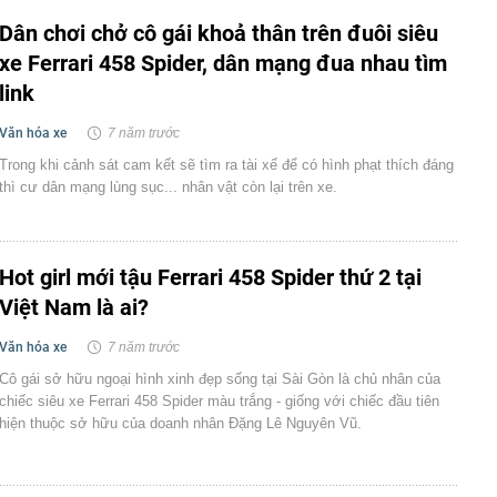
Dân chơi chở cô gái khoả thân trên đuôi siêu
xe Ferrari 458 Spider, dân mạng đua nhau tìm
link
Văn hóa xe
7 năm trước
Trong khi cảnh sát cam kết sẽ tìm ra tài xế để có hình phạt thích đáng
thì cư dân mạng lùng sục... nhân vật còn lại trên xe.
Hot girl mới tậu Ferrari 458 Spider thứ 2 tại
Việt Nam là ai?
Văn hóa xe
7 năm trước
Cô gái sở hữu ngoại hình xinh đẹp sống tại Sài Gòn là chủ nhân của
chiếc siêu xe Ferrari 458 Spider màu trắng - giống với chiếc đầu tiên
hiện thuộc sở hữu của doanh nhân Đặng Lê Nguyên Vũ.