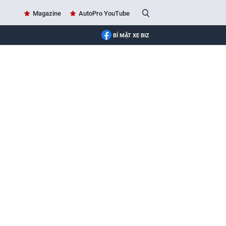
Magazine
AutoPro YouTube
BÍ MẬT XE BIZ