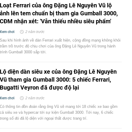
Loạt Ferrari của ông Đặng Lê Nguyên Vũ lộ
ảnh lên tem chuẩn bị tham gia Gumball 3000,
CĐM nhận xét: 'Vẫn thiếu nhiều siêu phẩm'
Xem chơi
2 năm trước
Sau khi hình ảnh về dàn Ferrari xuất hiện, cộng đồng mạng không khỏi
trầm trồ trước độ chịu chơi của ông Đặng Lê Nguyên Vũ trong hành
trình Gumball 3000 sắp tới.
Lộ diện dàn siêu xe của ông Đặng Lê Nguyên
Vũ tham gia Gumball 3000: 5 chiếc Ferrari,
Bugatti Veyron đã được độ lại
Xem chơi
2 năm trước
Có thông tin đồn đoán rằng ông Vũ sẽ mang tới 18 chiếc xe bao gồm
cả siêu xe và hypercar tới sự kiện Gumball 3000. Tới nay, 6 chiếc
trong số đó đã lộ diện với ngoại thất được trang trí.