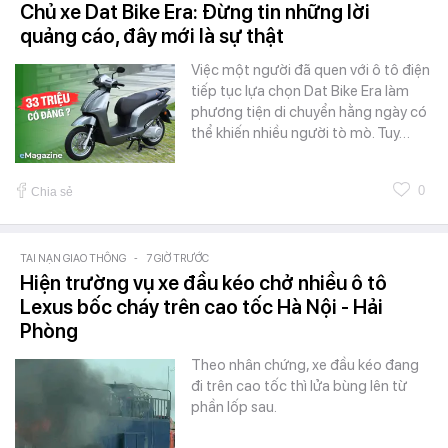
Chủ xe Dat Bike Era: Đừng tin những lời
quảng cáo, đây mới là sự thật
Việc một người đã quen với ô tô điện
tiếp tục lựa chọn Dat Bike Era làm
phương tiện di chuyển hằng ngày có
thể khiến nhiều người tò mò. Tuy…
0
Chia sẻ
TAI NẠN GIAO THÔNG
-
7 GIỜ TRƯỚC
Hiện trường vụ xe đầu kéo chở nhiều ô tô
Lexus bốc cháy trên cao tốc Hà Nội - Hải
Phòng
Theo nhân chứng, xe đầu kéo đang
đi trên cao tốc thì lửa bùng lên từ
phần lốp sau.