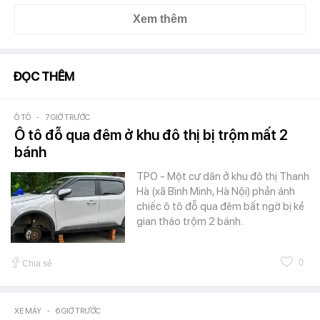
Xem thêm
ĐỌC THÊM
Ô TÔ
-
7 GIỜ TRƯỚC
Ô tô đỗ qua đêm ở khu đô thị bị trộm mất 2
bánh
TPO - Một cư dân ở khu đô thị Thanh
Hà (xã Bình Minh, Hà Nội) phản ánh
chiếc ô tô đỗ qua đêm bất ngờ bị kẻ
gian tháo trộm 2 bánh.
0
Chia sẻ
XE MÁY
-
6 GIỜ TRƯỚC