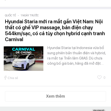
QUỐC TẾ
-
1 NGÀY TRƯỚC
Hyundai Staria mới ra mắt gần Việt Nam: Nội
thất có ghế VIP massage, bản điện chạy
544km/sạc, có cả tùy chọn hybrid cạnh tranh
Carnival
Hyundai Staria tại Indonesia vừa bổ
sung phiên bản thuần điện và hybrid,
ra mắt tại Triển lãm GIIAS. Dù chưa
công bố giá bán, hãng đã mở đặt…
0
Chia sẻ
Xem thêm