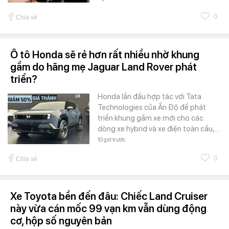
0
Chia sẻ
Ô tô Honda sẽ rẻ hơn rất nhiều nhờ khung
gầm do hãng mẹ Jaguar Land Rover phát
triển?
Honda lần đầu hợp tác với Tata
Technologies của Ấn Độ để phát
triển khung gầm xe mới cho các
dòng xe hybrid và xe điện toàn cầu,…
10 giờ trước
0
Chia sẻ
Xe Toyota bền đến đâu: Chiếc Land Cruiser
này vừa cán mốc 99 vạn km vẫn dùng động
cơ, hộp số nguyên bản