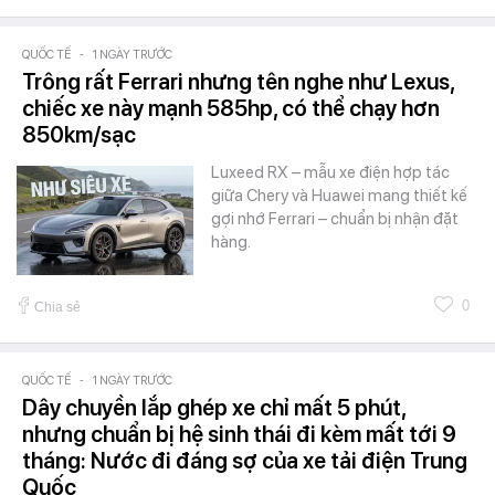
QUỐC TẾ
-
1 NGÀY TRƯỚC
Trông rất Ferrari nhưng tên nghe như Lexus,
chiếc xe này mạnh 585hp, có thể chạy hơn
850km/sạc
Luxeed RX – mẫu xe điện hợp tác
giữa Chery và Huawei mang thiết kế
gợi nhớ Ferrari – chuẩn bị nhận đặt
hàng.
0
Chia sẻ
QUỐC TẾ
-
1 NGÀY TRƯỚC
Dây chuyền lắp ghép xe chỉ mất 5 phút,
nhưng chuẩn bị hệ sinh thái đi kèm mất tới 9
tháng: Nước đi đáng sợ của xe tải điện Trung
Quốc