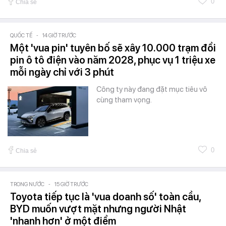
0
Chia sẻ
QUỐC TẾ
-
14 GIỜ TRƯỚC
Một 'vua pin' tuyên bố sẽ xây 10.000 trạm đổi
pin ô tô điện vào năm 2028, phục vụ 1 triệu xe
mỗi ngày chỉ với 3 phút
Công ty này đang đặt mục tiêu vô
cùng tham vọng.
0
Chia sẻ
TRONG NƯỚC
-
15 GIỜ TRƯỚC
Toyota tiếp tục là 'vua doanh số' toàn cầu,
BYD muốn vượt mặt nhưng người Nhật
'nhanh hơn' ở một điểm