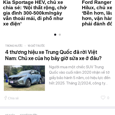
Kia Sportage HEV, chủ xe
Ford Ranger 
chia sẻ: ‘Nội thất rộng, chở
Hilux, chủ xe 
gia đình 300-500km/ngày
‘Bền hơn, lâu 
vẫn thoải mái, đi phố như
hơn, vận hàn
xe điện’
phải đánh đổi
TRONG NƯỚC
-
16 GIỜ TRƯỚC
4 thương hiệu xe Trung Quốc đã rời Việt
Nam: Chủ xe của họ bây giờ sửa xe ở đâu?
Người mua một chiếc SUV Trung
Quốc vào cuối năm 2020 nhận về tờ
giấy bảo hành 5 năm, có hiệu lực đến
hết 2025. Tháng 2/2024, công ty…
0
Chia sẻ