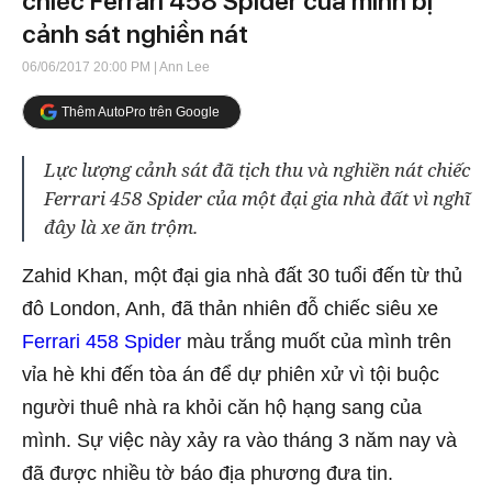
chiếc Ferrari 458 Spider của mình bị
cảnh sát nghiền nát
06/06/2017 20:00 PM
| Ann Lee
Thêm AutoPro trên Google
Lực lượng cảnh sát đã tịch thu và nghiền nát chiếc
Ferrari 458 Spider của một đại gia nhà đất vì nghĩ
đây là xe ăn trộm.
Zahid Khan, một đại gia nhà đất 30 tuổi đến từ thủ
đô London, Anh, đã thản nhiên đỗ chiếc siêu xe
Ferrari 458 Spider
màu trắng muốt của mình trên
vỉa hè khi đến tòa án để dự phiên xử vì tội buộc
người thuê nhà ra khỏi căn hộ hạng sang của
mình. Sự việc này xảy ra vào tháng 3 năm nay và
đã được nhiều tờ báo địa phương đưa tin.