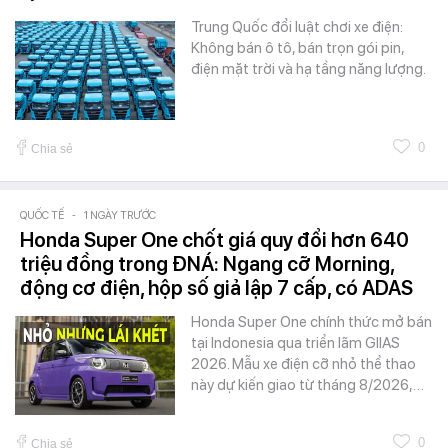
Trung Quốc đổi luật chơi xe điện:
Không bán ô tô, bán trọn gói pin,
điện mặt trời và hạ tầng năng lượng.
0
Chia sẻ
QUỐC TẾ
-
1 NGÀY TRƯỚC
Honda Super One chốt giá quy đổi hơn 640
triệu đồng trong ĐNÁ: Ngang cỡ Morning,
động cơ điện, hộp số giả lập 7 cấp, có ADAS
Honda Super One chính thức mở bán
tại Indonesia qua triển lãm GIIAS
2026. Mẫu xe điện cỡ nhỏ thể thao
này dự kiến giao từ tháng 8/2026,…
0
Chia sẻ