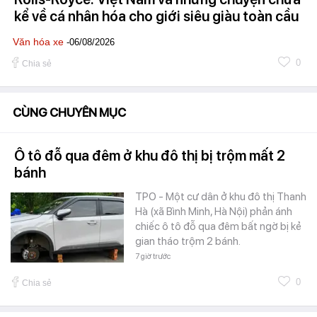
kể về cá nhân hóa cho giới siêu giàu toàn cầu
Văn hóa xe
-06/08/2026
0
Chia sẻ
CÙNG CHUYÊN MỤC
Ô tô đỗ qua đêm ở khu đô thị bị trộm mất 2
bánh
TPO - Một cư dân ở khu đô thị Thanh
Hà (xã Bình Minh, Hà Nội) phản ánh
chiếc ô tô đỗ qua đêm bất ngờ bị kẻ
gian tháo trộm 2 bánh.
7 giờ trước
0
Chia sẻ