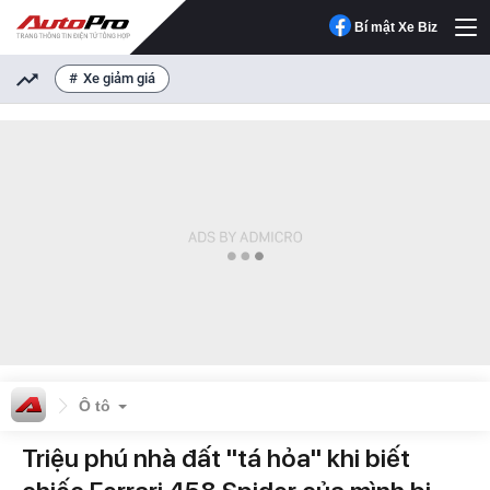
Bí mật Xe Biz
Xe giảm giá
Ô tô
Triệu phú nhà đất "tá hỏa" khi biết