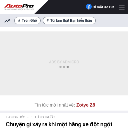
Bí mật Xe Biz
Trên Ghế
Tôi làm thật Bạn hiểu thấu
Tin tức mới nhất về:
Zotye Z8
TRONG NƯỚC
-
3 THÁNG TRƯỚC
Chuyện gì xảy ra khi một hãng xe đột ngột