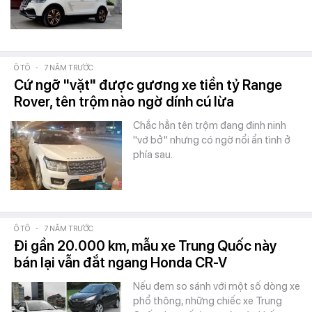
Ô TÔ
-
7 NĂM TRƯỚC
Cứ ngỡ "vặt" được gương xe tiền tỷ Range
Rover, tên trộm nào ngờ dính cú lừa
Chắc hẳn tên trộm đang đinh ninh
"vớ bở" nhưng có ngờ nổi ẩn tình ở
phía sau.
Ô TÔ
-
7 NĂM TRƯỚC
Đi gần 20.000 km, mẫu xe Trung Quốc này
bán lại vẫn đắt ngang Honda CR-V
Nếu đem so sánh với một số dòng xe
phổ thông, những chiếc xe Trung