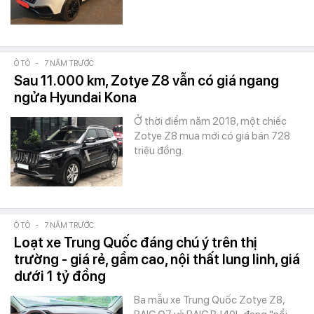
Ô TÔ
-
7 NĂM TRƯỚC
Sau 11.000 km, Zotye Z8 vẫn có giá ngang
ngửa Hyundai Kona
Ở thời điểm năm 2018, một chiếc
Zotye Z8 mua mới có giá bán 728
triệu đồng.
Ô TÔ
-
7 NĂM TRƯỚC
Loạt xe Trung Quốc đáng chú ý trên thị
trường - giá rẻ, gầm cao, nội thất lung linh, giá
dưới 1 tỷ đồng
Ba mẫu xe Trung Quốc Zotye Z8,