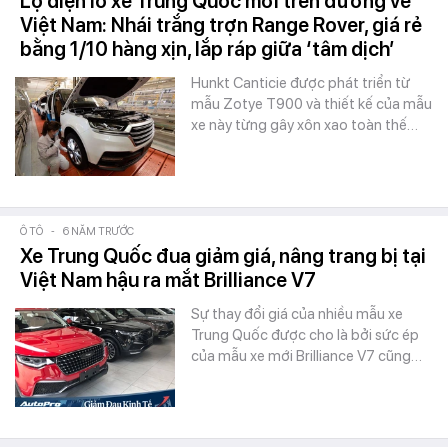
Lộ diện lô xe Trung Quốc mới trên đường về
Việt Nam: Nhái trắng trợn Range Rover, giá rẻ
bằng 1/10 hàng xịn, lắp ráp giữa ‘tâm dịch’
Hunkt Canticie được phát triển từ
mẫu Zotye T900 và thiết kế của mẫu
xe này từng gây xôn xao toàn thế…
Ô TÔ
-
6 NĂM TRƯỚC
Xe Trung Quốc đua giảm giá, nâng trang bị tại
Việt Nam hậu ra mắt Brilliance V7
Sự thay đổi giá của nhiều mẫu xe
Trung Quốc được cho là bởi sức ép
của mẫu xe mới Brilliance V7 cũng…