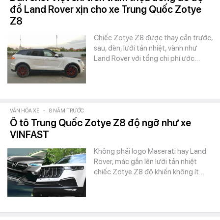
đồ Land Rover xịn cho xe Trung Quốc Zotye
Z8
Chiếc Zotye Z8 được thay cản trước,
sau, đèn, lưới tản nhiệt, vành như
Land Rover với tổng chi phí ước…
VĂN HÓA XE
-
8 NĂM TRƯỚC
Ô tô Trung Quốc Zotye Z8 độ ngỡ như xe
VINFAST
Không phải logo Maserati hay Land
Rover, mác gắn lên lưới tản nhiệt
chiếc Zotye Z8 độ khiến không ít…