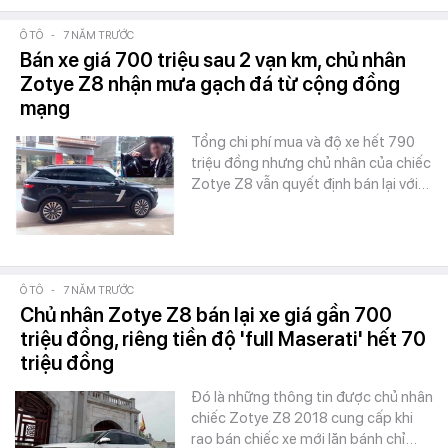
Ô TÔ
-
7 NĂM TRƯỚC
Bán xe giá 700 triệu sau 2 vạn km, chủ nhân
Zotye Z8 nhận mưa gạch đá từ cộng đồng
mạng
Tổng chi phí mua và độ xe hết 790
triệu đồng nhưng chủ nhân của chiếc
Zotye Z8 vẫn quyết định bán lại với…
Ô TÔ
-
7 NĂM TRƯỚC
Chủ nhân Zotye Z8 bán lại xe giá gần 700
triệu đồng, riêng tiền độ 'full Maserati' hết 70
triệu đồng
Đó là những thông tin được chủ nhân
chiếc Zotye Z8 2018 cung cấp khi
rao bán chiếc xe mới lăn bánh chỉ…