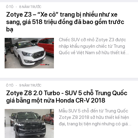
Ô TÔ
-
8 NĂM TRƯỚC
Zotye Z3 – “Xe cỏ” trang bị nhiều như xe
sang, giá 518 triệu đồng đã bao gồm trước
bạ
Chiếc SUV cỡ nhỏ Zotye Z3 được
nhập khẩu nguyên chiếc từ Trung
Quốc về Việt Nam sở hữu thiết kế…
Ô TÔ
-
9 NĂM TRƯỚC
Zotye Z8 2.0 Turbo - SUV 5 chỗ Trung Quốc
giá bằng một nửa Honda CR-V 2018
Mẫu SUV 5 chỗ đến từ Trung Quốc
Zotye Z8 2018 sở hữu thiết kế hiện
đại, trang bị tiện nghi nhưng có giá…