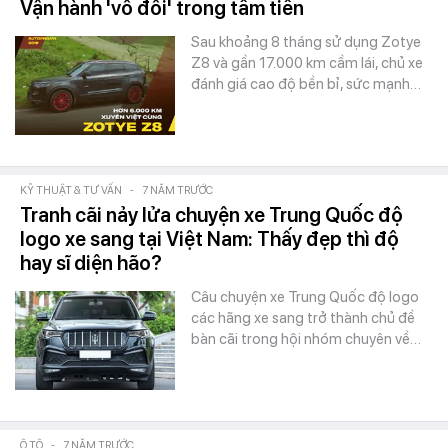
Vận hành 'vô đối' trong tầm tiền
Sau khoảng 8 tháng sử dụng Zotye
Z8 và gần 17.000 km cầm lái, chủ xe
đánh giá cao độ bền bỉ, sức mạnh…
KỸ THUẬT & TƯ VẤN
-
7 NĂM TRƯỚC
Tranh cãi nảy lửa chuyện xe Trung Quốc độ
logo xe sang tại Việt Nam: Thấy đẹp thì độ
hay sĩ diện hão?
Câu chuyện xe Trung Quốc độ logo
các hãng xe sang trở thành chủ đề
bàn cãi trong hội nhóm chuyên về…
Ô TÔ
-
7 NĂM TRƯỚC