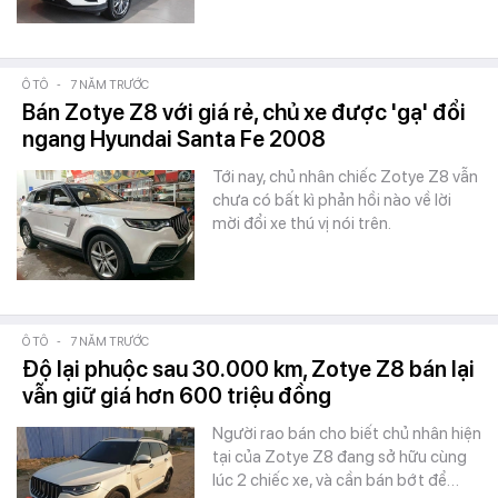
Ô TÔ
-
7 NĂM TRƯỚC
Bán Zotye Z8 với giá rẻ, chủ xe được 'gạ' đổi
ngang Hyundai Santa Fe 2008
Tới nay, chủ nhân chiếc Zotye Z8 vẫn
chưa có bất kì phản hồi nào về lời
mời đổi xe thú vị nói trên.
Ô TÔ
-
7 NĂM TRƯỚC
Độ lại phuộc sau 30.000 km, Zotye Z8 bán lại
vẫn giữ giá hơn 600 triệu đồng
Người rao bán cho biết chủ nhân hiện
tại của Zotye Z8 đang sở hữu cùng
lúc 2 chiếc xe, và cần bán bớt để…