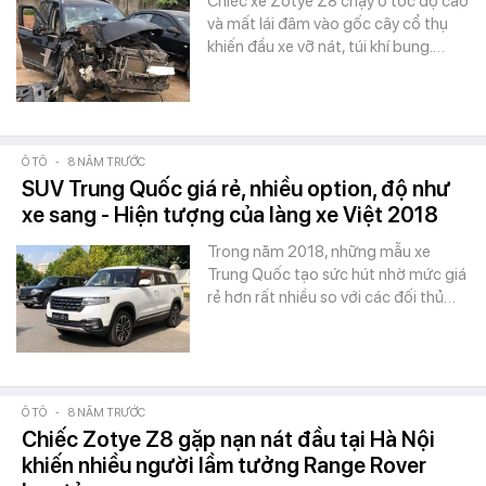
Chiếc xe Zotye Z8 chạy ở tốc độ cao
và mất lái đâm vào gốc cây cổ thụ
khiến đầu xe vỡ nát, túi khí bung.…
Ô TÔ
-
8 NĂM TRƯỚC
SUV Trung Quốc giá rẻ, nhiều option, độ như
xe sang - Hiện tượng của làng xe Việt 2018
Trong năm 2018, những mẫu xe
Trung Quốc tạo sức hút nhờ mức giá
rẻ hơn rất nhiều so với các đối thủ…
Ô TÔ
-
8 NĂM TRƯỚC
Chiếc Zotye Z8 gặp nạn nát đầu tại Hà Nội
khiến nhiều người lầm tưởng Range Rover