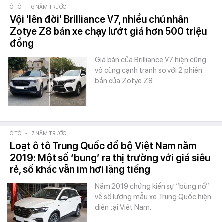
Ô TÔ
-
6 NĂM TRƯỚC
Vội 'lên đời' Brilliance V7, nhiều chủ nhân
Zotye Z8 bán xe chạy lướt giá hơn 500 triệu
đồng
Giá bán của Brilliance V7 hiện cũng
vô cùng cạnh tranh so với 2 phiên
bản của Zotye Z8.
Ô TÔ
-
7 NĂM TRƯỚC
Loạt ô tô Trung Quốc đổ bộ Việt Nam năm
2019: Một số ‘bung’ ra thị trường với giá siêu
rẻ, số khác vẫn im hơi lặng tiếng
Năm 2019 chứng kiến sự “bùng nổ”
về số lượng mẫu xe Trung Quốc hiện
diện tại Việt Nam.