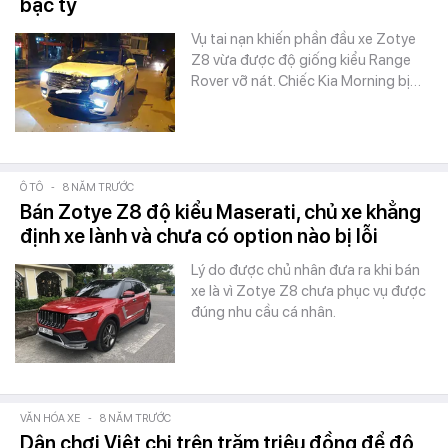
bạc tỷ
Vụ tai nạn khiến phần đầu xe Zotye
Z8 vừa được độ giống kiểu Range
Rover vỡ nát. Chiếc Kia Morning bị…
Ô TÔ
-
8 NĂM TRƯỚC
Bán Zotye Z8 độ kiểu Maserati, chủ xe khẳng
định xe lành và chưa có option nào bị lỗi
Lý do được chủ nhân đưa ra khi bán
xe là vì Zotye Z8 chưa phục vụ được
đúng nhu cầu cá nhân.
VĂN HÓA XE
-
8 NĂM TRƯỚC
Dân chơi Việt chi trên trăm triệu đồng để độ