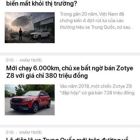
biến mất khỏi thị trường?
Trong gần 20 năm, Việt Nam đã
chứng kiến 4 đợt rút lui của các
thương hiệu xe Trung Quốc, cứ sau…
Ô TÔ
-
4 NĂM TRƯỚC
Mới chạy 6.000km, chủ xe bất ngờ bán Zotye
Z8 với giá chỉ 380 triệu đồng
Vào năm 2018, một chiếc Zotye Z8
"đập hộp" có giá bán 728 triệu đồng.
Ô TÔ
-
6 NĂM TRƯỚC