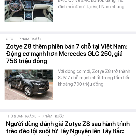
BAIC Q7 và BAIC BJ40L đang "nổi
đình nổi đám" tại Việt Nam nhưng…
Ô TÔ
-
7 NĂM TRƯỚC
Zotye Z8 thêm phiên bản 7 chỗ tại Việt Nam:
Động cơ mạnh hơn Mercedes GLC 250, giá
758 triệu đồng
Với động cơ mới, Zotye Z8 trở thành
SUV 7 chỗ mạnh nhất trong tầm tiền
khoảng 700 triệu đồng.
THỬ & ĐÁNH GIÁ XE
-
7 NĂM TRƯỚC
Người dùng đánh giá Zotye Z8 sau hành trình
trèo đèo lội suối từ Tây Nguyên lên Tây Bắc: