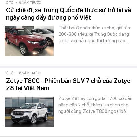
Ô TÔ
-
8 NĂM TRƯỚC
Cứ chê đi, xe Trung Quốc đã thực sự trở lại và
ngày càng đầy đường phố Việt
Thất bại ở phân khúc xe nhỏ, giá tầm
200-300 triệu, xe Trung Quốc đang
trở lại và nhắm vào thị trường cao…
Ô TÔ
-
8 NĂM TRƯỚC
Zotye T800 - Phiên bản SUV 7 chỗ của Zotye
Z8 tại Việt Nam
Zotye Z8 hay còn gọi là T700 có bản
nâng cấp 7 chỗ, thêm lựa chọn cho
người dùng. Zotye T800 ngoài bổ…