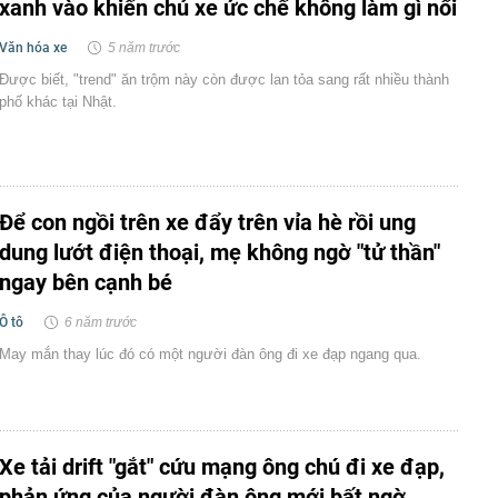
xanh vào khiến chủ xe ức chế không làm gì nổi
Văn hóa xe
5 năm trước
Được biết, "trend" ăn trộm này còn được lan tỏa sang rất nhiều thành
phố khác tại Nhật.
Để con ngồi trên xe đẩy trên vỉa hè rồi ung
dung lướt điện thoại, mẹ không ngờ "tử thần"
ngay bên cạnh bé
Ô tô
6 năm trước
May mắn thay lúc đó có một người đàn ông đi xe đạp ngang qua.
Xe tải drift "gắt" cứu mạng ông chú đi xe đạp,
phản ứng của người đàn ông mới bất ngờ