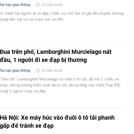
Tai nạn giao thông
10 năm trước
Vì tránh hai người đi xe đạp, chiếc xe chở hai cô gái đã chuyển hướng
sang bên trái và va chạm với xe bồn.
Đua trên phố, Lamborghini Murcielago nát
đầu, 1 người đi xe đạp bị thương
Tai nạn giao thông
10 năm trước
"Siêu bò" Lamborghini Murcielago có màn tỉ thí tốc độ với 1 chiếc xe
khác nhưng không kiểm soát được tốc độ và tông vào chiếc Fiat 500
cùng 1 người chạy xe đạp.
Hà Nội: Xe máy húc vào đuôi ô tô tải phanh
gấp để tránh xe đạp