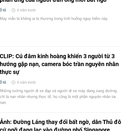
Ô tô
6 năm trước
May mắn là không ai bị thương trong tình huống nguy hiểm này.
CLIP: Cú đâm kinh hoàng khiến 3 người từ 3
hướng gặp nạn, camera bóc trần nguyên nhân
thực sự
Ô tô
6 năm trước
Những tưởng người đi xe đạp và người đi xe máy đang sang đường
chỉ là nạn nhân nhưng thực tế, họ cũng là một phần nguyên nhân tai
nạn.
Ảnh: Đường Láng thay đổi bất ngờ, dân Thủ đô
cứ ngỡ đang lạc vào đường phố Singapore