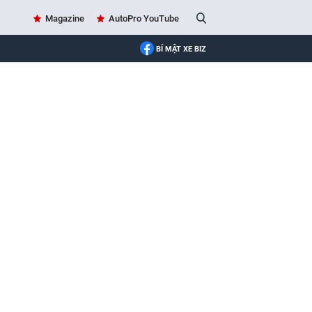
Magazine
AutoPro YouTube
BÍ MẬT XE BIZ