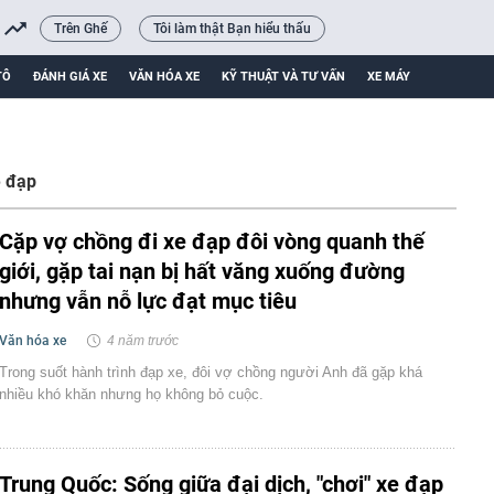
Trên Ghế
Tôi làm thật Bạn hiểu thấu
TÔ
ĐÁNH GIÁ XE
VĂN HÓA XE
KỸ THUẬT VÀ TƯ VẤN
XE MÁY
e đạp
Cặp vợ chồng đi xe đạp đôi vòng quanh thế
giới, gặp tai nạn bị hất văng xuống đường
nhưng vẫn nỗ lực đạt mục tiêu
Văn hóa xe
4 năm trước
Trong suốt hành trình đạp xe, đôi vợ chồng người Anh đã gặp khá
nhiều khó khăn nhưng họ không bỏ cuộc.
Trung Quốc: Sống giữa đại dịch, "chơi" xe đạp