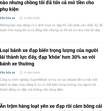
nào nhưng chồng tôi đã tốn cả mớ tiền cho
phụ kiện
Văn hóa xe
4 năm trước
Những bạn nào đang có ý định mua xe đạp thì cần phải cân nhắc kỹ để
tránh tình trạng bỏ ra cả đống tiền nhưng xe thì bỏ xó như nhà tôi đây.
Loại bánh xe đạp biến trọng lượng của người
lái thành lực đẩy, đạp 'khỏe' hơn 30% so với
bánh xe thường
Văn hóa xe
4 năm trước
Công ty khởi nghiệp SuperWheel có trụ sở tại Ireland đã ra mắt một
bánh xe đạp chạy bằng lò xo có thể biến trọng lượng của người lái
thành động cơ đẩy mà không cần dùng điện.
Ăn trộm hàng loạt yên xe đạp rồi cắm bông cải