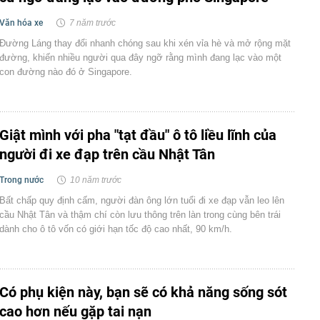
Văn hóa xe
7 năm trước
Đường Láng thay đổi nhanh chóng sau khi xén vỉa hè và mở rộng mặt
đường, khiến nhiều người qua đây ngỡ rằng mình đang lạc vào một
con đường nào đó ở Singapore.
Giật mình với pha "tạt đầu" ô tô liều lĩnh của
người đi xe đạp trên cầu Nhật Tân
Trong nước
10 năm trước
Bất chấp quy định cấm, người đàn ông lớn tuổi đi xe đạp vẫn leo lên
cầu Nhật Tân và thậm chí còn lưu thông trên làn trong cùng bên trái
dành cho ô tô vốn có giới hạn tốc độ cao nhất, 90 km/h.
Có phụ kiện này, bạn sẽ có khả năng sống sót
cao hơn nếu gặp tai nạn