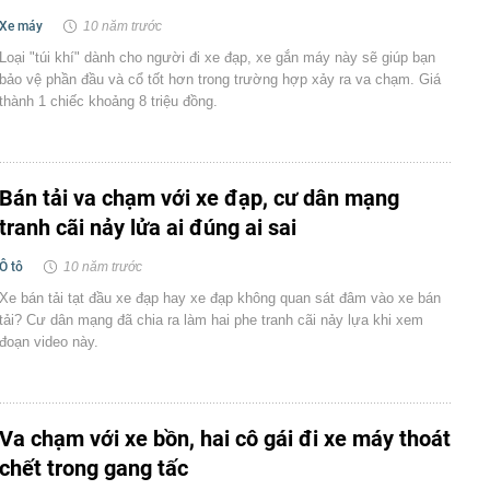
Xe máy
10 năm trước
Loại "túi khí" dành cho người đi xe đạp, xe gắn máy này sẽ giúp bạn
bảo vệ phần đầu và cổ tốt hơn trong trường hợp xảy ra va chạm. Giá
thành 1 chiếc khoảng 8 triệu đồng.
Bán tải va chạm với xe đạp, cư dân mạng
tranh cãi nảy lửa ai đúng ai sai
Ô tô
10 năm trước
Xe bán tải tạt đầu xe đạp hay xe đạp không quan sát đâm vào xe bán
tải? Cư dân mạng đã chia ra làm hai phe tranh cãi nảy lựa khi xem
đoạn video này.
Va chạm với xe bồn, hai cô gái đi xe máy thoát
chết trong gang tấc