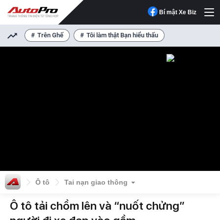
Bí mật Xe Biz
Trên Ghế
Tôi làm thật Bạn hiểu thấu
Ô tô
Tai nạn giao thông
Ô tô tải chồm lên và “nuốt chửng”