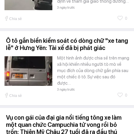
định về tham gia giao thông đường…
3 ngày trước
0
Chia sẻ
Ô tô gắn biển kiểm soát có dòng chữ "xe tang
lễ" ở Hưng Yên: Tài xế đã bị phát giác
Một hình ảnh được chia sẻ trên mạng
xã hội khiến nhiều người tò mò về
mục đích của dòng chữ gắn phía sau
một chiếc ô tô. Sự việc sau đó
được…
3 ngày trước
0
Chia sẻ
Vụ con gái của đại gia nổi tiếng tông xe làm
một quan chức Campuchia tử vong rồi bỏ
trốn: Thiện Mỹ Châu 27 tuổi đã ra đầu thú