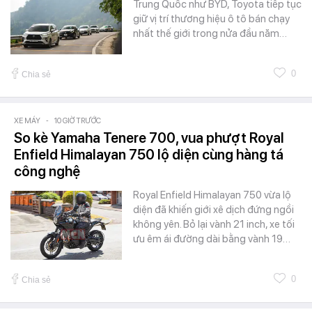
Trung Quốc như BYD, Toyota tiếp tục
giữ vị trí thương hiệu ô tô bán chạy
nhất thế giới trong nửa đầu năm…
0
Chia sẻ
XE MÁY
-
10 GIỜ TRƯỚC
So kè Yamaha Tenere 700, vua phượt Royal
Enfield Himalayan 750 lộ diện cùng hàng tá
công nghệ
Royal Enfield Himalayan 750 vừa lộ
diện đã khiến giới xê dịch đứng ngồi
không yên. Bỏ lại vành 21 inch, xe tối
ưu êm ái đường dài bằng vành 19…
0
Chia sẻ