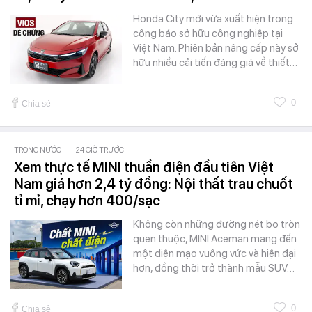
Honda City mới vừa xuất hiện trong
công báo sở hữu công nghiệp tại
Việt Nam. Phiên bản nâng cấp này sở
hữu nhiều cải tiến đáng giá về thiết…
0
Chia sẻ
TRONG NƯỚC
-
24 GIỜ TRƯỚC
Xem thực tế MINI thuần điện đầu tiên Việt
Nam giá hơn 2,4 tỷ đồng: Nội thất trau chuốt
tỉ mỉ, chạy hơn 400/sạc
Không còn những đường nét bo tròn
quen thuộc, MINI Aceman mang đến
một diện mạo vuông vức và hiện đại
hơn, đồng thời trở thành mẫu SUV…
0
Chia sẻ