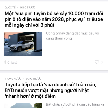
QUỐC TẾ
-
9 GIỜ TRƯỚC
Một 'vua pin' tuyên bố sẽ xây 10.000 trạm đổi
pin ô tô điện vào năm 2028, phục vụ 1 triệu xe
mỗi ngày chỉ với 3 phút
Công ty này đang đặt mục tiêu vô
cùng tham vọng.
0
Chia sẻ
TRONG NƯỚC
-
9 GIỜ TRƯỚC
Toyota tiếp tục là 'vua doanh số' toàn cầu,
BYD muốn vượt mặt nhưng người Nhật
'nhanh hơn' ở một điểm
Bất chấp sự bứt phá của các hãng xe