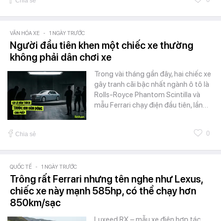
Chia sẻ
VĂN HÓA XE
-
1 NGÀY TRƯỚC
Người đầu tiên khen một chiếc xe thường
không phải dân chơi xe
Trong vài tháng gần đây, hai chiếc xe
gây tranh cãi bậc nhất ngành ô tô là
Rolls-Royce Phantom Scintilla và
mẫu Ferrari chạy điện đầu tiên, lần…
0
Chia sẻ
QUỐC TẾ
-
1 NGÀY TRƯỚC
Trông rất Ferrari nhưng tên nghe như Lexus,
chiếc xe này mạnh 585hp, có thể chạy hơn
850km/sạc
Luxeed RX – mẫu xe điện hợp tác