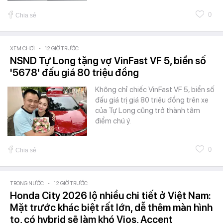
0
Chia sẻ
XEM CHƠI
-
12 GIỜ TRƯỚC
NSND Tự Long tặng vợ VinFast VF 5, biển số
'5678' đấu giá 80 triệu đồng
Không chỉ chiếc VinFast VF 5, biển số
đấu giá trị giá 80 triệu đồng trên xe
của Tự Long cũng trở thành tâm
điểm chú ý.
0
Chia sẻ
TRONG NƯỚC
-
12 GIỜ TRƯỚC
Honda City 2026 lộ nhiều chi tiết ở Việt Nam:
Mặt trước khác biệt rất lớn, dễ thêm màn hình
to, có hybrid sẽ làm khó Vios, Accent