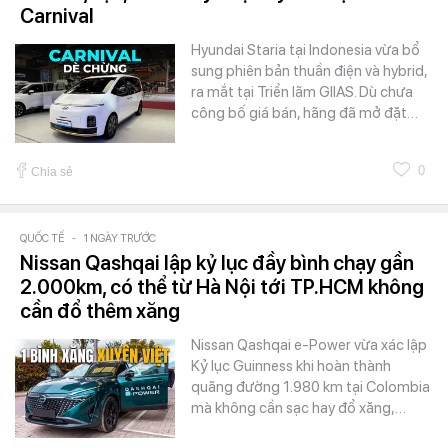
Carnival
Hyundai Staria tại Indonesia vừa bổ
sung phiên bản thuần điện và hybrid,
ra mắt tại Triển lãm GIIAS. Dù chưa
công bố giá bán, hãng đã mở đặt…
0
Chia sẻ
QUỐC TẾ
-
1 NGÀY TRƯỚC
Nissan Qashqai lập kỷ lục đầy bình chạy gần
2.000km, có thể từ Hà Nội tới TP.HCM không
cần đổ thêm xăng
Nissan Qashqai e-Power vừa xác lập
Kỷ lục Guinness khi hoàn thành
quãng đường 1.980 km tại Colombia
mà không cần sạc hay đổ xăng,…