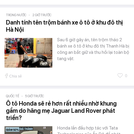
TRONG NƯỚC
-
2 GIỜ TRƯỚC
Danh tính tên trộm bánh xe ô tô ở khu đô thị
Hà Nội
Sau 6 giờ gây án, tên trộm tháo 2
bánh xe ô tô ở khu đô thị Thanh Hà bị
công an bắt giữ và thu hồi lại toàn bộ
tang vật.
0
Chia sẻ
QUỐC TẾ
-
5 GIỜ TRƯỚC
Ô tô Honda sẽ rẻ hơn rất nhiều nhờ khung
gầm do hãng mẹ Jaguar Land Rover phát
triển?
Honda lần đầu hợp tác với Tata