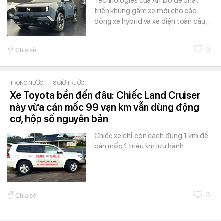
Technologies của Ấn Độ để phát
triển khung gầm xe mới cho các
dòng xe hybrid và xe điện toàn cầu,…
0
Chia sẻ
TRONG NƯỚC
-
8 GIỜ TRƯỚC
Xe Toyota bền đến đâu: Chiếc Land Cruiser
này vừa cán mốc 99 vạn km vẫn dùng động
cơ, hộp số nguyên bản
Chiếc xe chỉ còn cách đúng 1 km để
cán mốc 1 triệu km lưu hành.
0
Chia sẻ