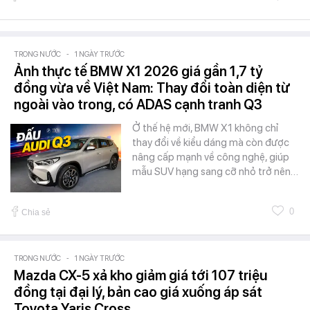
TRONG NƯỚC
-
1 NGÀY TRƯỚC
Ảnh thực tế BMW X1 2026 giá gần 1,7 tỷ
đồng vừa về Việt Nam: Thay đổi toàn diện từ
ngoài vào trong, có ADAS cạnh tranh Q3
Ở thế hệ mới, BMW X1 không chỉ
thay đổi về kiểu dáng mà còn được
nâng cấp mạnh về công nghệ, giúp
mẫu SUV hạng sang cỡ nhỏ trở nên…
0
Chia sẻ
TRONG NƯỚC
-
1 NGÀY TRƯỚC
Mazda CX-5 xả kho giảm giá tới 107 triệu
đồng tại đại lý, bản cao giá xuống áp sát
Toyota Yaris Cross