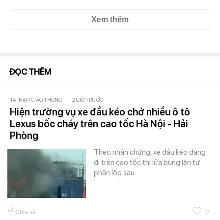
Xem thêm
ĐỌC THÊM
TAI NẠN GIAO THÔNG
-
2 GIỜ TRƯỚC
Hiện trường vụ xe đầu kéo chở nhiều ô tô
Lexus bốc cháy trên cao tốc Hà Nội - Hải
Phòng
Theo nhân chứng, xe đầu kéo đang
đi trên cao tốc thì lửa bùng lên từ
phần lốp sau.
0
Chia sẻ