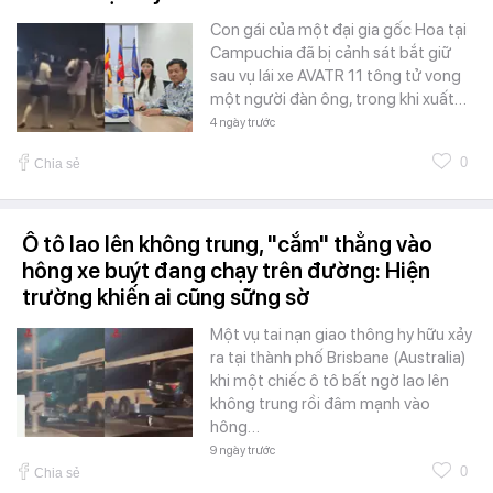
Con gái của một đại gia gốc Hoa tại
Campuchia đã bị cảnh sát bắt giữ
sau vụ lái xe AVATR 11 tông tử vong
một người đàn ông, trong khi xuất…
4 ngày trước
0
Chia sẻ
Ô tô lao lên không trung, "cắm" thẳng vào
hông xe buýt đang chạy trên đường: Hiện
trường khiến ai cũng sững sờ
Một vụ tai nạn giao thông hy hữu xảy
ra tại thành phố Brisbane (Australia)
khi một chiếc ô tô bất ngờ lao lên
không trung rồi đâm mạnh vào
hông…
9 ngày trước
0
Chia sẻ