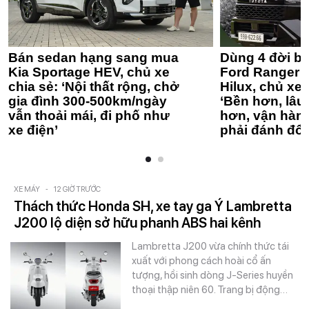
Bán sedan hạng sang mua
Dùng 4 đời bá
Kia Sportage HEV, chủ xe
Ford Ranger 
chia sẻ: ‘Nội thất rộng, chở
Hilux, chủ xe 
gia đình 300-500km/ngày
‘Bền hơn, lâu 
vẫn thoải mái, đi phố như
hơn, vận hàn
xe điện’
phải đánh đổi
XE MÁY
-
12 GIỜ TRƯỚC
Thách thức Honda SH, xe tay ga Ý Lambretta
J200 lộ diện sở hữu phanh ABS hai kênh
Lambretta J200 vừa chính thức tái
xuất với phong cách hoài cổ ấn
tượng, hồi sinh dòng J-Series huyền
thoại thập niên 60. Trang bị động…