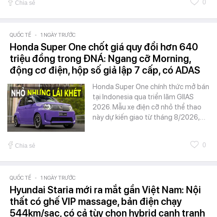
0
Chia sẻ
QUỐC TẾ
-
1 NGÀY TRƯỚC
Honda Super One chốt giá quy đổi hơn 640
triệu đồng trong ĐNÁ: Ngang cỡ Morning,
động cơ điện, hộp số giả lập 7 cấp, có ADAS
Honda Super One chính thức mở bán
tại Indonesia qua triển lãm GIIAS
2026. Mẫu xe điện cỡ nhỏ thể thao
này dự kiến giao từ tháng 8/2026,…
0
Chia sẻ
QUỐC TẾ
-
1 NGÀY TRƯỚC
Hyundai Staria mới ra mắt gần Việt Nam: Nội
thất có ghế VIP massage, bản điện chạy
544km/sạc, có cả tùy chọn hybrid cạnh tranh