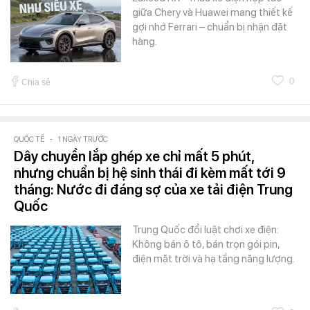
giữa Chery và Huawei mang thiết kế
gợi nhớ Ferrari – chuẩn bị nhận đặt
hàng.
0
Chia sẻ
QUỐC TẾ
-
1 NGÀY TRƯỚC
Dây chuyền lắp ghép xe chỉ mất 5 phút,
nhưng chuẩn bị hệ sinh thái đi kèm mất tới 9
tháng: Nước đi đáng sợ của xe tải điện Trung
Quốc
Trung Quốc đổi luật chơi xe điện:
Không bán ô tô, bán trọn gói pin,
điện mặt trời và hạ tầng năng lượng.