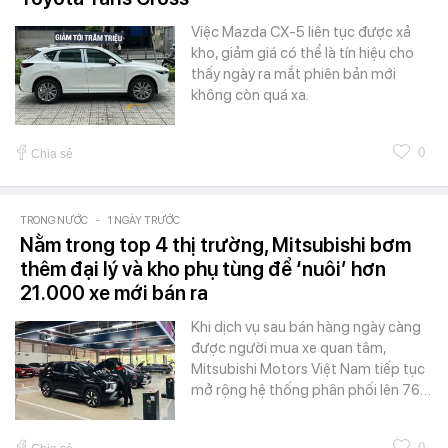
Việc Mazda CX-5 liên tục được xả
kho, giảm giá có thể là tín hiệu cho
thấy ngày ra mắt phiên bản mới
không còn quá xa.
0
Chia sẻ
TRONG NƯỚC
-
1 NGÀY TRƯỚC
Nằm trong top 4 thị trường, Mitsubishi bơm
thêm đại lý và kho phụ tùng để ‘nuôi’ hơn
21.000 xe mới bán ra
Khi dịch vụ sau bán hàng ngày càng
được người mua xe quan tâm,
Mitsubishi Motors Việt Nam tiếp tục
mở rộng hệ thống phân phối lên 76…
0