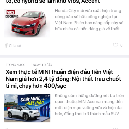
to, có hybrid sẽ làm khó Vios, Accent
Honda City mới vừa xuất hiện trong
công báo sở hữu công nghiệp tại
Việt Nam. Phiên bản nâng cấp này sở
hữu nhiều cải tiến đáng giá về thiết…
0
Chia sẻ
TRONG NƯỚC
-
1 NGÀY TRƯỚC
Xem thực tế MINI thuần điện đầu tiên Việt
Nam giá hơn 2,4 tỷ đồng: Nội thất trau chuốt
tỉ mỉ, chạy hơn 400/sạc
Không còn những đường nét bo tròn
quen thuộc, MINI Aceman mang đến
một diện mạo vuông vức và hiện đại
hơn, đồng thời trở thành mẫu SUV…