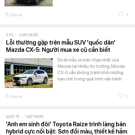
0
Chia sẻ
Ô TÔ
-
2 GIỜ TRƯỚC
Lỗi thường gặp trên mẫu SUV 'quốc dân'
Mazda CX-5: Người mua xe cũ cần biết
Dù là mẫu xe bán chạy nhất của
Mazda tại nhiều thị trường, Mazda
CX-5 vẫn không tránh khỏi những
hạn chế trong quá trình vận hành.
0
Chia sẻ
QUỐC TẾ
-
1 GIỜ TRƯỚC
'Anh em sinh đôi' Toyota Raize trình làng bản
hybrid cực nổi bật: Sơn đổi màu, thiết kế hầm