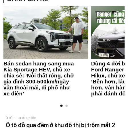
Bán sedan hạng sang mua
Dùng 4 đời bá
Kia Sportage HEV, chủ xe
Ford Ranger 
chia sẻ: ‘Nội thất rộng, chở
Hilux, chủ xe 
gia đình 300-500km/ngày
‘Bền hơn, lâu 
vẫn thoải mái, đi phố như
hơn, vận hàn
xe điện’
phải đánh đổi
Ô TÔ
-
3 GIỜ TRƯỚC
Ô tô đỗ qua đêm ở khu đô thị bị trộm mất 2