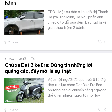
bánh
TPO - Một cư dân ở khu đô thị Thanh
Hà (xã Bình Minh, Hà Nội) phản ánh
chiếc ô tô đỗ qua đêm bất ngờ bị kẻ
gian tháo trộm 2 bánh.
0
Chia sẻ
XE MÁY
-
3 GIỜ TRƯỚC
Chủ xe Dat Bike Era: Đừng tin những lời
quảng cáo, đây mới là sự thật
Việc một người đã quen với ô tô điện
tiếp tục lựa chọn Dat Bike Era làm
phương tiện di chuyển hằng ngày có
thể khiến nhiều người tò mò. Tuy…
0
Chia sẻ