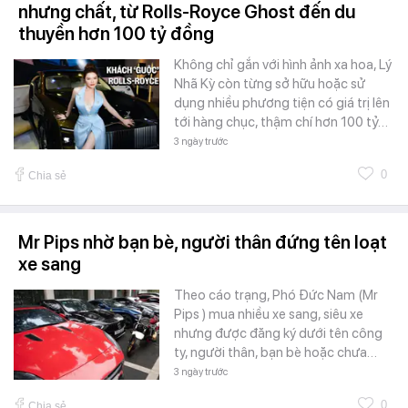
nhưng chất, từ Rolls-Royce Ghost đến du
thuyền hơn 100 tỷ đồng
Không chỉ gắn với hình ảnh xa hoa, Lý
Nhã Kỳ còn từng sở hữu hoặc sử
dụng nhiều phương tiện có giá trị lên
tới hàng chục, thậm chí hơn 100 tỷ…
3 ngày trước
0
Chia sẻ
Mr Pips nhờ bạn bè, người thân đứng tên loạt
xe sang
Theo cáo trạng, Phó Đức Nam (Mr
Pips ) mua nhiều xe sang, siêu xe
nhưng được đăng ký dưới tên công
ty, người thân, bạn bè hoặc chưa…
3 ngày trước
0
Chia sẻ