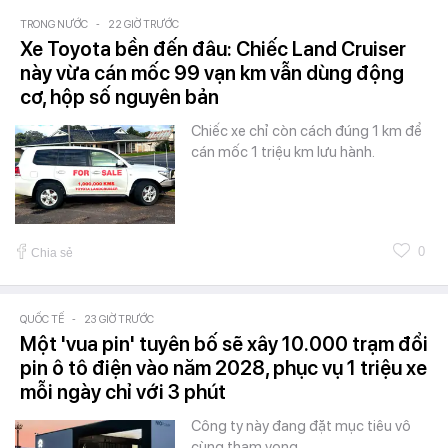
TRONG NƯỚC
-
22 GIỜ TRƯỚC
Xe Toyota bền đến đâu: Chiếc Land Cruiser
này vừa cán mốc 99 vạn km vẫn dùng động
cơ, hộp số nguyên bản
Chiếc xe chỉ còn cách đúng 1 km để
cán mốc 1 triệu km lưu hành.
0
Chia sẻ
QUỐC TẾ
-
23 GIỜ TRƯỚC
Một 'vua pin' tuyên bố sẽ xây 10.000 trạm đổi
pin ô tô điện vào năm 2028, phục vụ 1 triệu xe
mỗi ngày chỉ với 3 phút
Công ty này đang đặt mục tiêu vô
cùng tham vọng.