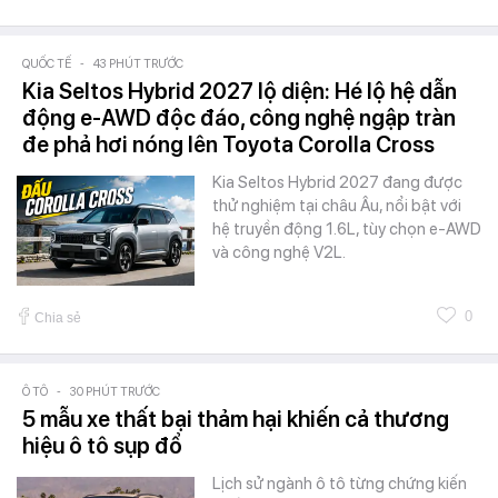
QUỐC TẾ
-
43 PHÚT TRƯỚC
Kia Seltos Hybrid 2027 lộ diện: Hé lộ hệ dẫn
động e-AWD độc đáo, công nghệ ngập tràn
đe phả hơi nóng lên Toyota Corolla Cross
Kia Seltos Hybrid 2027 đang được
thử nghiệm tại châu Âu, nổi bật với
hệ truyền động 1.6L, tùy chọn e-AWD
và công nghệ V2L.
0
Chia sẻ
Ô TÔ
-
30 PHÚT TRƯỚC
5 mẫu xe thất bại thảm hại khiến cả thương
hiệu ô tô sụp đổ
Lịch sử ngành ô tô từng chứng kiến