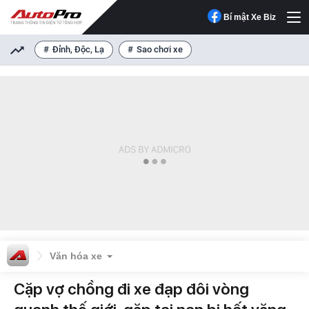
Bí mật Xe Biz
Đỉnh, Độc, Lạ
Sao chơi xe
Văn hóa xe
Cặp vợ chồng đi xe đạp đôi vòng