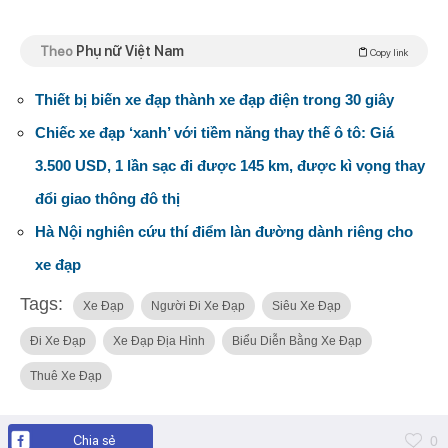
Theo
Phụ nữ Việt Nam
Copy link
Thiết bị biến xe đạp thành xe đạp điện trong 30 giây
Chiếc xe đạp ‘xanh’ với tiềm năng thay thế ô tô: Giá
3.500 USD, 1 lần sạc đi được 145 km, được kì vọng thay
đổi giao thông đô thị
Hà Nội nghiên cứu thí điểm làn đường dành riêng cho
xe đạp
Tags:
Xe Đạp
Người Đi Xe Đạp
Siêu Xe Đạp
Đi Xe Đạp
Xe Đạp Địa Hình
Biểu Diễn Bằng Xe Đạp
Thuê Xe Đạp
Chia sẻ
0