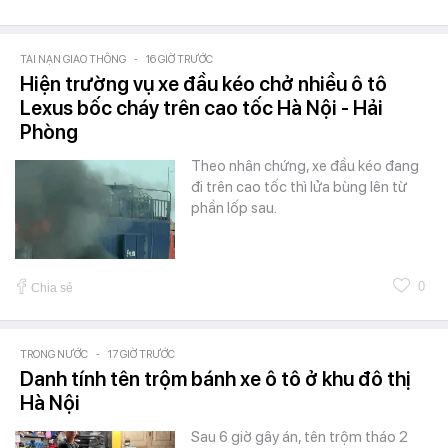
TAI NẠN GIAO THÔNG
-
16 GIỜ TRƯỚC
Hiện trường vụ xe đầu kéo chở nhiều ô tô
Lexus bốc cháy trên cao tốc Hà Nội - Hải
Phòng
Theo nhân chứng, xe đầu kéo đang
đi trên cao tốc thì lửa bùng lên từ
phần lốp sau.
0
Chia sẻ
TRONG NƯỚC
-
17 GIỜ TRƯỚC
Danh tính tên trộm bánh xe ô tô ở khu đô thị
Hà Nội
Sau 6 giờ gây án, tên trộm tháo 2