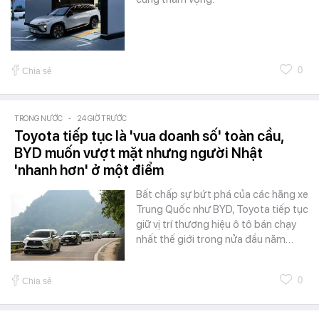
0
Chia sẻ
TRONG NƯỚC
-
24 GIỜ TRƯỚC
Toyota tiếp tục là 'vua doanh số' toàn cầu,
BYD muốn vượt mặt nhưng người Nhật
'nhanh hơn' ở một điểm
Bất chấp sự bứt phá của các hãng xe
Trung Quốc như BYD, Toyota tiếp tục
giữ vị trí thương hiệu ô tô bán chạy
nhất thế giới trong nửa đầu năm…
0
Chia sẻ