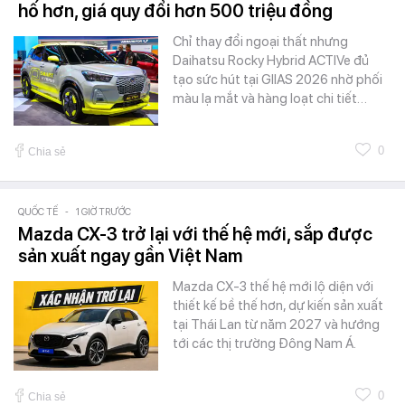
hố hơn, giá quy đổi hơn 500 triệu đồng
Chỉ thay đổi ngoại thất nhưng
Daihatsu Rocky Hybrid ACTIVe đủ
tạo sức hút tại GIIAS 2026 nhờ phối
màu lạ mắt và hàng loạt chi tiết…
0
Chia sẻ
QUỐC TẾ
-
1 GIỜ TRƯỚC
Mazda CX-3 trở lại với thế hệ mới, sắp được
sản xuất ngay gần Việt Nam
Mazda CX-3 thế hệ mới lộ diện với
thiết kế bề thế hơn, dự kiến sản xuất
tại Thái Lan từ năm 2027 và hướng
tới các thị trường Đông Nam Á.
0
Chia sẻ