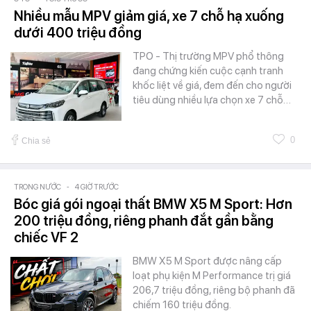
Nhiều mẫu MPV giảm giá, xe 7 chỗ hạ xuống
dưới 400 triệu đồng
TPO - Thị trường MPV phổ thông
đang chứng kiến cuộc cạnh tranh
khốc liệt về giá, đem đến cho người
tiêu dùng nhiều lựa chọn xe 7 chỗ…
0
Chia sẻ
TRONG NƯỚC
-
4 GIỜ TRƯỚC
Bóc giá gói ngoại thất BMW X5 M Sport: Hơn
200 triệu đồng, riêng phanh đắt gần bằng
chiếc VF 2
BMW X5 M Sport được nâng cấp
loạt phụ kiện M Performance trị giá
206,7 triệu đồng, riêng bộ phanh đã
chiếm 160 triệu đồng.