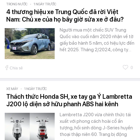
TRONG NƯỚC
-
1 NGÀY TRƯỚC
4 thương hiệu xe Trung Quốc đã rời Việt
Nam: Chủ xe của họ bây giờ sửa xe ở đâu?
Người mua một chiếc SUV Trung
Quốc vào cuối năm 2020 nhận về tờ
giấy bảo hành 5 năm, có hiệu lực đến
hết 2025. Tháng 2/2024, công ty…
0
Chia sẻ
XE MÁY
-
1 NGÀY TRƯỚC
Thách thức Honda SH, xe tay ga Ý Lambretta
J200 lộ diện sở hữu phanh ABS hai kênh
Lambretta J200 vừa chính thức tái
xuất với phong cách hoài cổ ấn
tượng, hồi sinh dòng J-Series huyền
thoại thập niên 60. Trang bị động