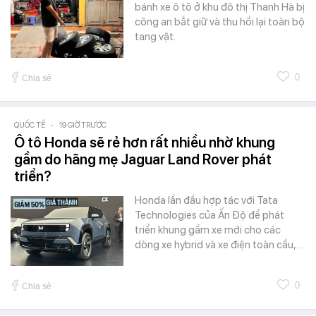
bánh xe ô tô ở khu đô thị Thanh Hà bị
công an bắt giữ và thu hồi lại toàn bộ
tang vật.
0
Chia sẻ
QUỐC TẾ
-
19 GIỜ TRƯỚC
Ô tô Honda sẽ rẻ hơn rất nhiều nhờ khung
gầm do hãng mẹ Jaguar Land Rover phát
triển?
Honda lần đầu hợp tác với Tata
Technologies của Ấn Độ để phát
triển khung gầm xe mới cho các
dòng xe hybrid và xe điện toàn cầu,…
0
Chia sẻ