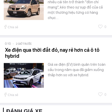
nhiều cái tên trở thành "đòn chí
mạng", kéo theo sự sụp đổ của cả
một thương hiệu từng có hàng
chục…
0
Chia sẻ
Ô TÔ
-
2 GIỜ TRƯỚC
Xe điện qua thời đắt đỏ, nay rẻ hơn cả ô tô
hybrid
Giá xe điện (EV) bình quân trên toàn
cầu trong năm qua đã giảm xuống
thấp hơn so với xe hybrid.
0
Chia sẻ
ĐÁNH GIÁ XE