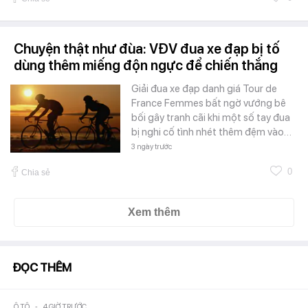
Chuyện thật như đùa: VĐV đua xe đạp bị tố
dùng thêm miếng độn ngực để chiến thắng
Giải đua xe đạp danh giá Tour de
France Femmes bất ngờ vướng bê
bối gây tranh cãi khi một số tay đua
bị nghi cố tình nhét thêm đệm vào…
3 ngày trước
0
Chia sẻ
Xem thêm
ĐỌC THÊM
Ô TÔ
-
4 GIỜ TRƯỚC