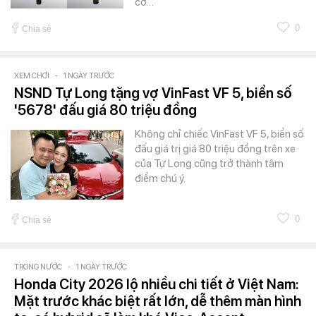
cơ…
0
Chia sẻ
XEM CHƠI
-
1 NGÀY TRƯỚC
NSND Tự Long tặng vợ VinFast VF 5, biển số
'5678' đấu giá 80 triệu đồng
Không chỉ chiếc VinFast VF 5, biển số
đấu giá trị giá 80 triệu đồng trên xe
của Tự Long cũng trở thành tâm
điểm chú ý.
0
Chia sẻ
TRONG NƯỚC
-
1 NGÀY TRƯỚC
Honda City 2026 lộ nhiều chi tiết ở Việt Nam:
Mặt trước khác biệt rất lớn, dễ thêm màn hình