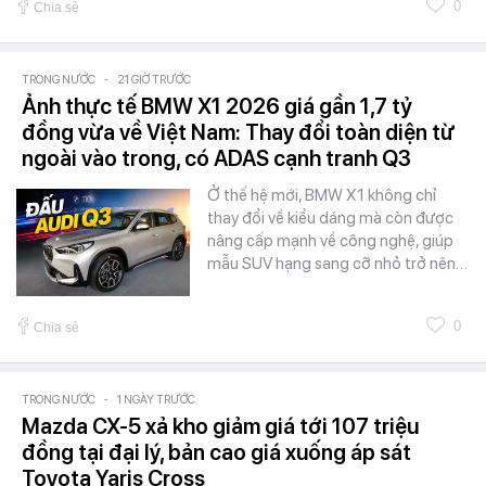
0
Chia sẻ
TRONG NƯỚC
-
21 GIỜ TRƯỚC
Ảnh thực tế BMW X1 2026 giá gần 1,7 tỷ
đồng vừa về Việt Nam: Thay đổi toàn diện từ
ngoài vào trong, có ADAS cạnh tranh Q3
Ở thế hệ mới, BMW X1 không chỉ
thay đổi về kiểu dáng mà còn được
nâng cấp mạnh về công nghệ, giúp
mẫu SUV hạng sang cỡ nhỏ trở nên…
0
Chia sẻ
TRONG NƯỚC
-
1 NGÀY TRƯỚC
Mazda CX-5 xả kho giảm giá tới 107 triệu
đồng tại đại lý, bản cao giá xuống áp sát
Toyota Yaris Cross