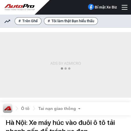
Bí mật Xe Biz
Trên Ghế
Tôi làm thật Bạn hiểu thấu
Ô tô
Tai nạn giao thông
Hà Nội: Xe máy húc vào đuôi ô tô tải