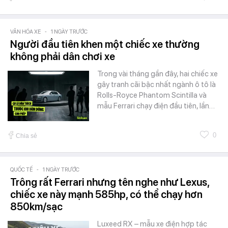
VĂN HÓA XE
-
1 NGÀY TRƯỚC
Người đầu tiên khen một chiếc xe thường
không phải dân chơi xe
Trong vài tháng gần đây, hai chiếc xe
gây tranh cãi bậc nhất ngành ô tô là
Rolls-Royce Phantom Scintilla và
mẫu Ferrari chạy điện đầu tiên, lần…
0
Chia sẻ
QUỐC TẾ
-
1 NGÀY TRƯỚC
Trông rất Ferrari nhưng tên nghe như Lexus,
chiếc xe này mạnh 585hp, có thể chạy hơn
850km/sạc
Luxeed RX – mẫu xe điện hợp tác