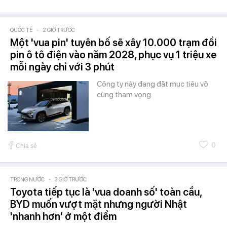
QUỐC TẾ
-
2 GIỜ TRƯỚC
Một 'vua pin' tuyên bố sẽ xây 10.000 trạm đổi
pin ô tô điện vào năm 2028, phục vụ 1 triệu xe
mỗi ngày chỉ với 3 phút
Công ty này đang đặt mục tiêu vô
cùng tham vọng.
0
Chia sẻ
TRONG NƯỚC
-
3 GIỜ TRƯỚC
Toyota tiếp tục là 'vua doanh số' toàn cầu,
BYD muốn vượt mặt nhưng người Nhật
'nhanh hơn' ở một điểm