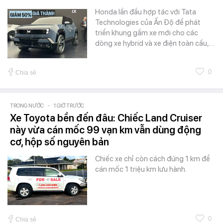
Honda lần đầu hợp tác với Tata
Technologies của Ấn Độ để phát
triển khung gầm xe mới cho các
dòng xe hybrid và xe điện toàn cầu,…
0
Chia sẻ
TRONG NƯỚC
-
1 GIỜ TRƯỚC
Xe Toyota bền đến đâu: Chiếc Land Cruiser
này vừa cán mốc 99 vạn km vẫn dùng động
cơ, hộp số nguyên bản
Chiếc xe chỉ còn cách đúng 1 km để
cán mốc 1 triệu km lưu hành.
0
Chia sẻ