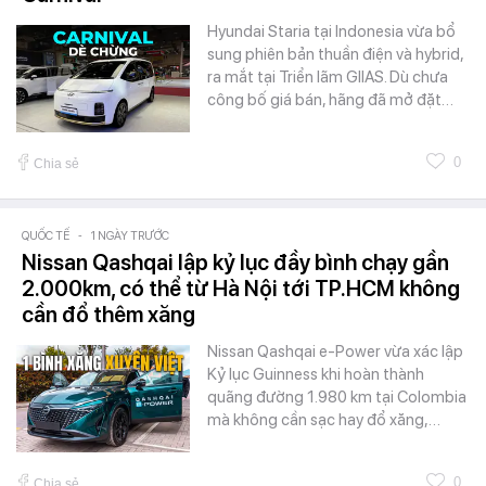
Hyundai Staria tại Indonesia vừa bổ
sung phiên bản thuần điện và hybrid,
ra mắt tại Triển lãm GIIAS. Dù chưa
công bố giá bán, hãng đã mở đặt…
0
Chia sẻ
QUỐC TẾ
-
1 NGÀY TRƯỚC
Nissan Qashqai lập kỷ lục đầy bình chạy gần
2.000km, có thể từ Hà Nội tới TP.HCM không
cần đổ thêm xăng
Nissan Qashqai e-Power vừa xác lập
Kỷ lục Guinness khi hoàn thành
quãng đường 1.980 km tại Colombia
mà không cần sạc hay đổ xăng,…
0
Chia sẻ