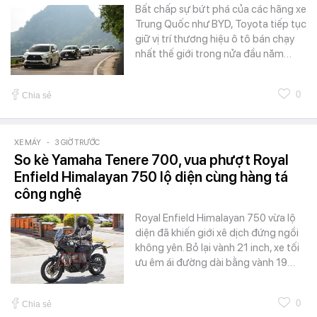
Bất chấp sự bứt phá của các hãng xe
Trung Quốc như BYD, Toyota tiếp tục
giữ vị trí thương hiệu ô tô bán chạy
nhất thế giới trong nửa đầu năm…
0
Chia sẻ
XE MÁY
-
3 GIỜ TRƯỚC
So kè Yamaha Tenere 700, vua phượt Royal
Enfield Himalayan 750 lộ diện cùng hàng tá
công nghệ
Royal Enfield Himalayan 750 vừa lộ
diện đã khiến giới xê dịch đứng ngồi
không yên. Bỏ lại vành 21 inch, xe tối
ưu êm ái đường dài bằng vành 19…
0
Chia sẻ