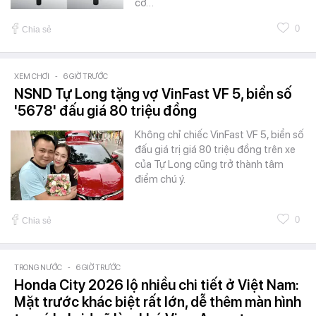
cơ…
0
Chia sẻ
XEM CHƠI
-
6 GIỜ TRƯỚC
NSND Tự Long tặng vợ VinFast VF 5, biển số
'5678' đấu giá 80 triệu đồng
Không chỉ chiếc VinFast VF 5, biển số
đấu giá trị giá 80 triệu đồng trên xe
của Tự Long cũng trở thành tâm
điểm chú ý.
0
Chia sẻ
TRONG NƯỚC
-
6 GIỜ TRƯỚC
Honda City 2026 lộ nhiều chi tiết ở Việt Nam:
Mặt trước khác biệt rất lớn, dễ thêm màn hình