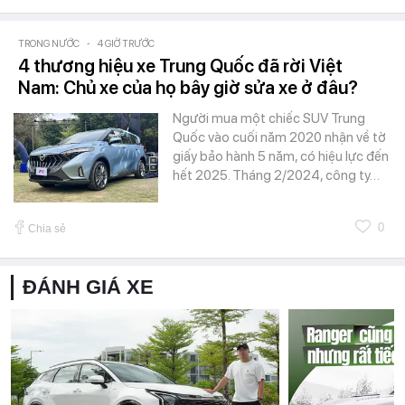
TRONG NƯỚC
-
4 GIỜ TRƯỚC
4 thương hiệu xe Trung Quốc đã rời Việt
Nam: Chủ xe của họ bây giờ sửa xe ở đâu?
Người mua một chiếc SUV Trung
Quốc vào cuối năm 2020 nhận về tờ
giấy bảo hành 5 năm, có hiệu lực đến
hết 2025. Tháng 2/2024, công ty…
0
Chia sẻ
ĐÁNH GIÁ XE