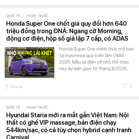
QUỐC TẾ
-
1 NGÀY TRƯỚC
Honda Super One chốt giá quy đổi hơn 640
triệu đồng trong ĐNÁ: Ngang cỡ Morning,
động cơ điện, hộp số giả lập 7 cấp, có ADAS
Honda Super One chính thức mở bán
tại Indonesia qua triển lãm GIIAS
2026. Mẫu xe điện cỡ nhỏ thể thao
này dự kiến giao từ tháng 8/2026,…
0
Chia sẻ
QUỐC TẾ
-
1 NGÀY TRƯỚC
Hyundai Staria mới ra mắt gần Việt Nam: Nội
thất có ghế VIP massage, bản điện chạy
544km/sạc, có cả tùy chọn hybrid cạnh tranh
Carnival