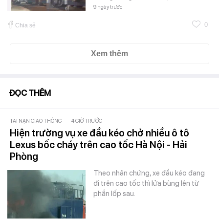
9 ngày trước
0
Chia sẻ
Xem thêm
ĐỌC THÊM
TAI NẠN GIAO THÔNG
-
4 GIỜ TRƯỚC
Hiện trường vụ xe đầu kéo chở nhiều ô tô
Lexus bốc cháy trên cao tốc Hà Nội - Hải
Phòng
Theo nhân chứng, xe đầu kéo đang
đi trên cao tốc thì lửa bùng lên từ
phần lốp sau.