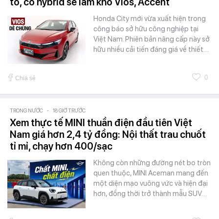
to, có hybrid sẽ làm khó Vios, Accent
Honda City mới vừa xuất hiện trong
công báo sở hữu công nghiệp tại
Việt Nam. Phiên bản nâng cấp này sở
hữu nhiều cải tiến đáng giá về thiết…
0
Chia sẻ
TRONG NƯỚC
-
18 GIỜ TRƯỚC
Xem thực tế MINI thuần điện đầu tiên Việt
Nam giá hơn 2,4 tỷ đồng: Nội thất trau chuốt
tỉ mỉ, chạy hơn 400/sạc
Không còn những đường nét bo tròn
quen thuộc, MINI Aceman mang đến
một diện mạo vuông vức và hiện đại
hơn, đồng thời trở thành mẫu SUV…