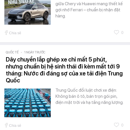
giữa Chery và Huawei mang thiết kế
gợi nhớ Ferrari – chuẩn bị nhận đặt
hàng.
0
Chia sẻ
QUỐC TẾ
-
1 NGÀY TRƯỚC
Dây chuyền lắp ghép xe chỉ mất 5 phút,
nhưng chuẩn bị hệ sinh thái đi kèm mất tới 9
tháng: Nước đi đáng sợ của xe tải điện Trung
Quốc
Trung Quốc đổi luật chơi xe điện:
Không bán ô tô, bán trọn gói pin,
điện mặt trời và hạ tầng năng lượng.
0
Chia sẻ