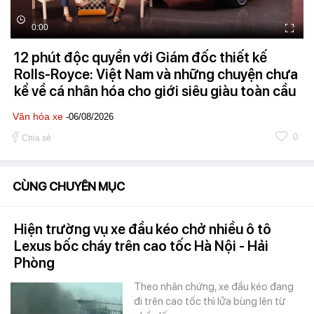
0:00
12 phút độc quyền với Giám đốc thiết kế
Rolls-Royce: Việt Nam và những chuyện chưa
kể về cá nhân hóa cho giới siêu giàu toàn cầu
Văn hóa xe
-06/08/2026
0
Chia sẻ
CÙNG CHUYÊN MỤC
Hiện trường vụ xe đầu kéo chở nhiều ô tô
Lexus bốc cháy trên cao tốc Hà Nội - Hải
Phòng
Theo nhân chứng, xe đầu kéo đang
đi trên cao tốc thì lửa bùng lên từ