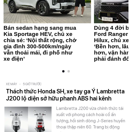
Bán sedan hạng sang mua
Dùng 4 đời bá
Kia Sportage HEV, chủ xe
Ford Ranger 
chia sẻ: ‘Nội thất rộng, chở
Hilux, chủ xe 
gia đình 300-500km/ngày
‘Bền hơn, lâu 
vẫn thoải mái, đi phố như
hơn, vận hàn
xe điện’
phải đánh đổi
XE MÁY
-
5 GIỜ TRƯỚC
Thách thức Honda SH, xe tay ga Ý Lambretta
J200 lộ diện sở hữu phanh ABS hai kênh
Lambretta J200 vừa chính thức tái
xuất với phong cách hoài cổ ấn
tượng, hồi sinh dòng J-Series huyền
thoại thập niên 60. Trang bị động