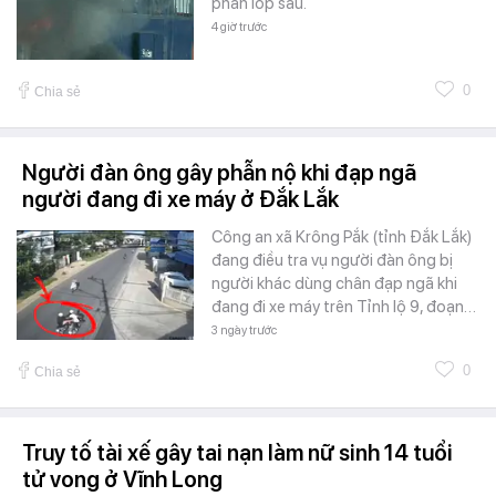
phần lốp sau.
4 giờ trước
0
Chia sẻ
Người đàn ông gây phẫn nộ khi đạp ngã
người đang đi xe máy ở Đắk Lắk
Công an xã Krông Pắk (tỉnh Đắk Lắk)
đang điều tra vụ người đàn ông bị
người khác dùng chân đạp ngã khi
đang đi xe máy trên Tỉnh lộ 9, đoạn…
3 ngày trước
0
Chia sẻ
Truy tố tài xế gây tai nạn làm nữ sinh 14 tuổi
tử vong ở Vĩnh Long