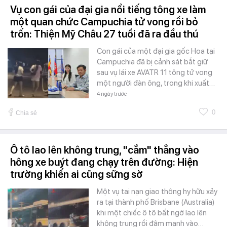
Vụ con gái của đại gia nổi tiếng tông xe làm
một quan chức Campuchia tử vong rồi bỏ
trốn: Thiện Mỹ Châu 27 tuổi đã ra đầu thú
Con gái của một đại gia gốc Hoa tại
Campuchia đã bị cảnh sát bắt giữ
sau vụ lái xe AVATR 11 tông tử vong
một người đàn ông, trong khi xuất…
4 ngày trước
0
Chia sẻ
Ô tô lao lên không trung, "cắm" thẳng vào
hông xe buýt đang chạy trên đường: Hiện
trường khiến ai cũng sững sờ
Một vụ tai nạn giao thông hy hữu xảy
ra tại thành phố Brisbane (Australia)
khi một chiếc ô tô bất ngờ lao lên
không trung rồi đâm mạnh vào…