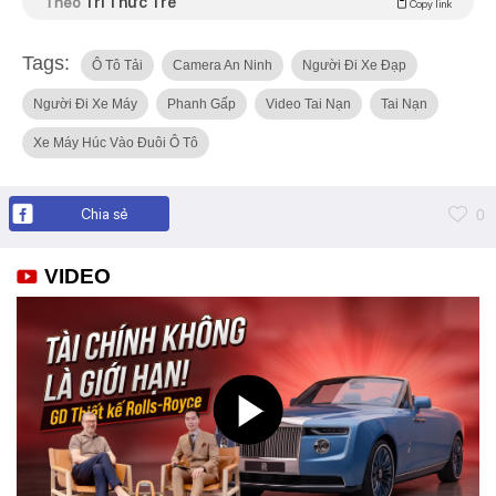
Theo
Trí Thức Trẻ
Copy link
Tags:
Ô Tô Tải
Camera An Ninh
Người Đi Xe Đạp
Người Đi Xe Máy
Phanh Gấp
Video Tai Nạn
Tai Nạn
Xe Máy Húc Vào Đuôi Ô Tô
Chia sẻ
0
VIDEO