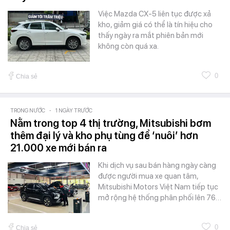
Việc Mazda CX-5 liên tục được xả
kho, giảm giá có thể là tín hiệu cho
thấy ngày ra mắt phiên bản mới
không còn quá xa.
0
Chia sẻ
TRONG NƯỚC
-
1 NGÀY TRƯỚC
Nằm trong top 4 thị trường, Mitsubishi bơm
thêm đại lý và kho phụ tùng để ‘nuôi’ hơn
21.000 xe mới bán ra
Khi dịch vụ sau bán hàng ngày càng
được người mua xe quan tâm,
Mitsubishi Motors Việt Nam tiếp tục
mở rộng hệ thống phân phối lên 76…
0
Chia sẻ