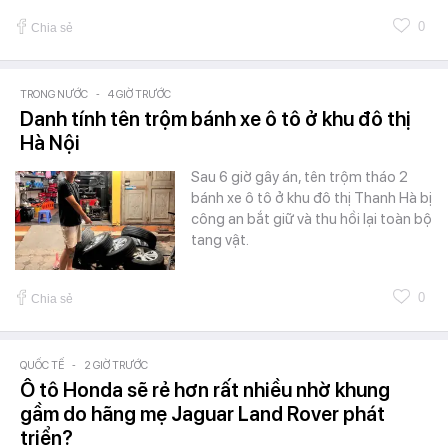
0
Chia sẻ
TRONG NƯỚC
-
4 GIỜ TRƯỚC
Danh tính tên trộm bánh xe ô tô ở khu đô thị
Hà Nội
Sau 6 giờ gây án, tên trộm tháo 2
bánh xe ô tô ở khu đô thị Thanh Hà bị
công an bắt giữ và thu hồi lại toàn bộ
tang vật.
0
Chia sẻ
QUỐC TẾ
-
2 GIỜ TRƯỚC
Ô tô Honda sẽ rẻ hơn rất nhiều nhờ khung
gầm do hãng mẹ Jaguar Land Rover phát
triển?