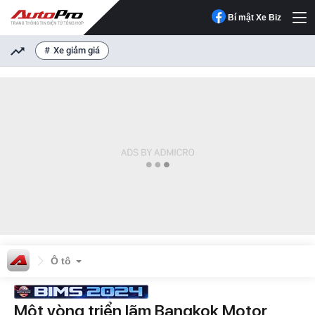
Bí mật Xe Biz
Xe giảm giá
Ô tô
Một vòng triển lãm Bangkok Motor