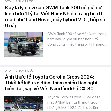
Ô TÔ
-
2 NĂM TRƯỚC
Đây là lý do vì sao GWM Tank 300 có giá dự
kiến hơn 1 tỷ tại Việt Nam: Nhiều trang bị off-
road như Land Rover, máy hybrid 2.0L, hộp số
9 cấp
GWM Tank 300 sẽ về Việt Nam trong
năm nay với giá dự kiến hơn 1 tỷ
đồng cùng nhiều trang bị, tính năng…
Ô TÔ
-
2 NĂM TRƯỚC
Ảnh thực tế Toyota Corolla Cross 2024:
Thiết kế kiểu xe điện, thêm nhiều tiện nghi
hiện đại, sắp về Việt Nam làm khó CX-30
Toyota Corolla Cross 2024 đã ra
mắt ở Nhật Bản từ tháng trước,
nhưng BIMS 2024 đánh dấu lần…