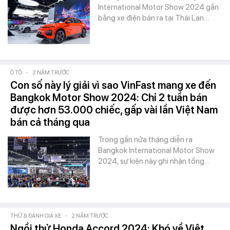
International Motor Show 2024 gần
bằng xe điện bán ra tại Thái Lan…
Ô TÔ
-
2 NĂM TRƯỚC
Con số này lý giải vì sao VinFast mang xe đến
Bangkok Motor Show 2024: Chỉ 2 tuần bán
được hơn 53.000 chiếc, gấp vài lần Việt Nam
bán cả tháng qua
Trong gần nửa tháng diễn ra
Bangkok International Motor Show
2024, sự kiện này ghi nhận tổng…
THỬ & ĐÁNH GIÁ XE
-
2 NĂM TRƯỚC
Ngồi thử Honda Accord 2024: Khó về Việt