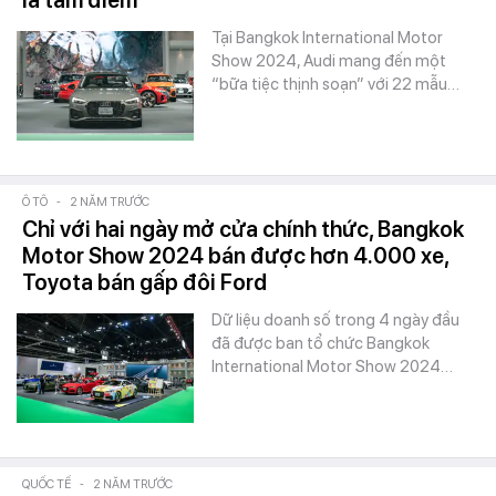
là tâm điểm
Tại Bangkok International Motor
Show 2024, Audi mang đến một
“bữa tiệc thịnh soạn” với 22 mẫu…
Ô TÔ
-
2 NĂM TRƯỚC
Chỉ với hai ngày mở cửa chính thức, Bangkok
Motor Show 2024 bán được hơn 4.000 xe,
Toyota bán gấp đôi Ford
Dữ liệu doanh số trong 4 ngày đầu
đã được ban tổ chức Bangkok
International Motor Show 2024…
QUỐC TẾ
-
2 NĂM TRƯỚC