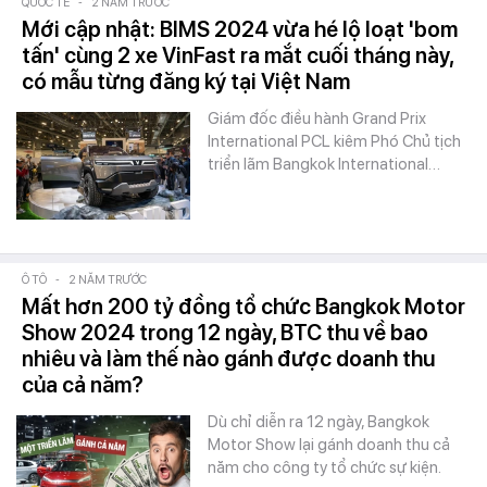
QUỐC TẾ
-
2 NĂM TRƯỚC
Mới cập nhật: BIMS 2024 vừa hé lộ loạt 'bom
tấn' cùng 2 xe VinFast ra mắt cuối tháng này,
có mẫu từng đăng ký tại Việt Nam
Giám đốc điều hành Grand Prix
International PCL kiêm Phó Chủ tịch
triển lãm Bangkok International…
Ô TÔ
-
2 NĂM TRƯỚC
Mất hơn 200 tỷ đồng tổ chức Bangkok Motor
Show 2024 trong 12 ngày, BTC thu về bao
nhiêu và làm thế nào gánh được doanh thu
của cả năm?
Dù chỉ diễn ra 12 ngày, Bangkok
Motor Show lại gánh doanh thu cả
năm cho công ty tổ chức sự kiện.