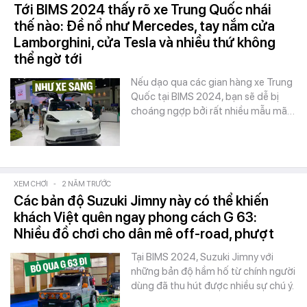
Tới BIMS 2024 thấy rõ xe Trung Quốc nhái
thế nào: Đề nổ như Mercedes, tay nắm cửa
Lamborghini, cửa Tesla và nhiều thứ không
thể ngờ tới
Nếu dạo qua các gian hàng xe Trung
Quốc tại BIMS 2024, bạn sẽ dễ bị
choáng ngợp bởi rất nhiều mẫu mã…
XEM CHƠI
-
2 NĂM TRƯỚC
Các bản độ Suzuki Jimny này có thể khiến
khách Việt quên ngay phong cách G 63:
Nhiều đồ chơi cho dân mê off-road, phượt
Tại BIMS 2024, Suzuki Jimny với
những bản độ hầm hố từ chính người
dùng đã thu hút được nhiều sự chú ý.