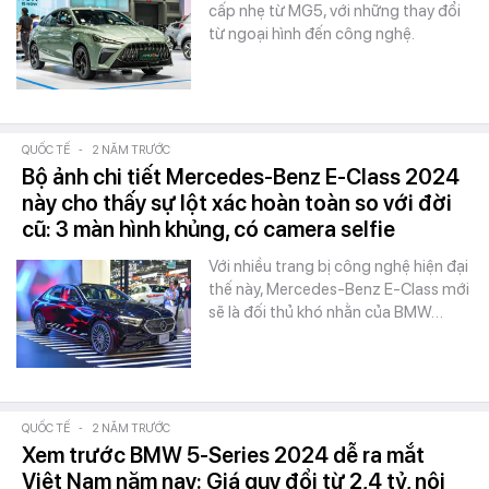
cấp nhẹ từ MG5, với những thay đổi
từ ngoại hình đến công nghệ.
QUỐC TẾ
-
2 NĂM TRƯỚC
Bộ ảnh chi tiết Mercedes-Benz E-Class 2024
này cho thấy sự lột xác hoàn toàn so với đời
cũ: 3 màn hình khủng, có camera selfie
Với nhiều trang bị công nghệ hiện đại
thế này, Mercedes-Benz E-Class mới
sẽ là đối thủ khó nhằn của BMW…
QUỐC TẾ
-
2 NĂM TRƯỚC
Xem trước BMW 5-Series 2024 dễ ra mắt
Việt Nam năm nay: Giá quy đổi từ 2,4 tỷ, nội