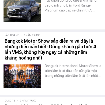
Tùy chọn động cơ diesel khả năng
cao dành cho bản Ford Ranger
Platinum cao cấp sẽ chính thức…
VĂN HÓA XE
-
2 NĂM TRƯỚC
Bangkok Motor Show sắp diễn ra và đây là
những điều cần biết: Đông khách gấp hơn 4
lần VMS, không hủy ngay cả những năm
khủng hoảng nhất
Bangkok International Motor Show là
triển lãm ô tô đầu tiên cũng là một
trong những triển lãm ô tô lớn nhất…
QUỐC TẾ
-
2 NĂM TRƯỚC