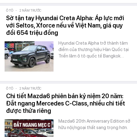
Ô TÔ
-
2 NĂM TRƯỚC
Sờ tận tay Hyundai Creta Alpha: Áp lực mới
với Seltos, Xforce nếu về Việt Nam, giá quy
đổi 654 triệu đồng
Hyundai Creta Alpha trở thành tâm
điểm của thương hiệu Hàn Quốc tại
Triển lãm ô tô quốc tế Bangkok…
Ô TÔ
-
2 NĂM TRƯỚC
Chi tiết Mazda6 phiên bản kỷ niệm 20 năm:
Đắt ngang Mercedes C-Class, nhiều chi tiết
được thửa riêng
Mazda6 20th Anniversary Edition sở
hữu nội/ngoại thất sang trọng hơn.