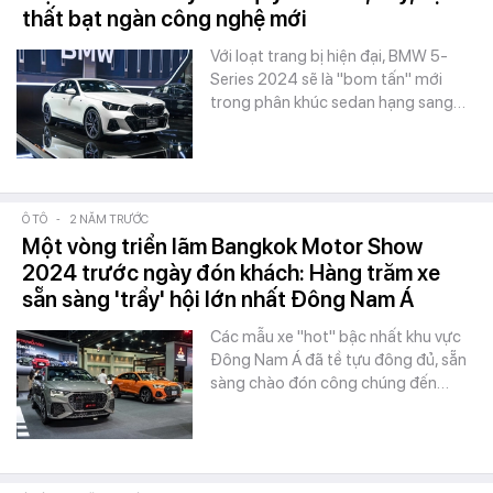
thất bạt ngàn công nghệ mới
Với loạt trang bị hiện đại, BMW 5-
Series 2024 sẽ là "bom tấn" mới
trong phân khúc sedan hạng sang…
Ô TÔ
-
2 NĂM TRƯỚC
Một vòng triển lãm Bangkok Motor Show
2024 trước ngày đón khách: Hàng trăm xe
sẵn sàng 'trẩy' hội lớn nhất Đông Nam Á
Các mẫu xe "hot" bậc nhất khu vực
Đông Nam Á đã tề tựu đông đủ, sẵn
sàng chào đón công chúng đến…