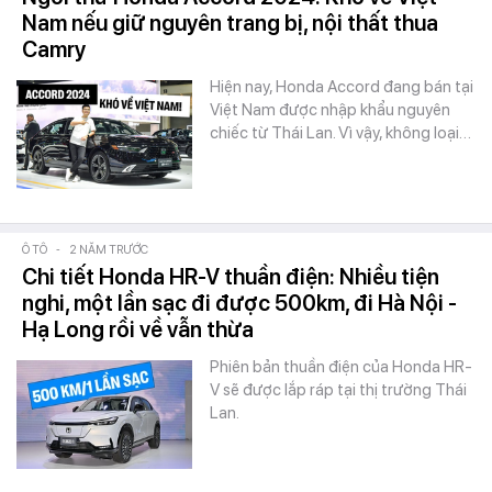
Nam nếu giữ nguyên trang bị, nội thất thua
Camry
Hiện nay, Honda Accord đang bán tại
Việt Nam được nhập khẩu nguyên
chiếc từ Thái Lan. Vì vậy, không loại…
Ô TÔ
-
2 NĂM TRƯỚC
Chi tiết Honda HR-V thuần điện: Nhiều tiện
nghi, một lần sạc đi được 500km, đi Hà Nội -
Hạ Long rồi về vẫn thừa
Phiên bản thuần điện của Honda HR-
V sẽ được lắp ráp tại thị trường Thái
Lan.