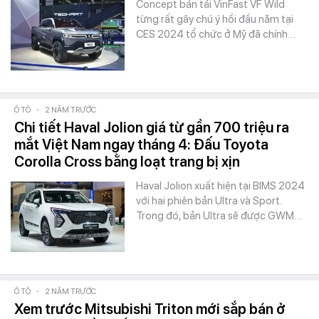
Concept bán tải VinFast VF Wild
từng rất gây chú ý hồi đầu năm tại
CES 2024 tổ chức ở Mỹ đã chính…
Ô TÔ
-
2 NĂM TRƯỚC
Chi tiết Haval Jolion giá từ gần 700 triệu ra
mắt Việt Nam ngay tháng 4: Đấu Toyota
Corolla Cross bằng loạt trang bị xịn
Haval Jolion xuất hiện tại BIMS 2024
với hai phiên bản Ultra và Sport.
Trong đó, bản Ultra sẽ được GWM…
Ô TÔ
-
2 NĂM TRƯỚC
Xem trước Mitsubishi Triton mới sắp bán ở