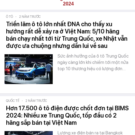
2024
Ô TÔ
-
2 NĂM TRƯỚC
Triển lãm ô tô lớn nhất ĐNA cho thấy xu
hướng rất dễ xảy ra ở Việt Nam: 5/10 hãng
bán chạy nhất tới từ Trung Quốc, xe Nhật vẫn
được ưa chuộng nhưng dần lui về sau
Sức ảnh hưởng của ô tô Trung Quốc
ngày càng lớn khi chiếm tới một nửa
top 10 thương hiệu có lượng đơn…
QUỐC TẾ
-
2 NĂM TRƯỚC
Hơn 17.500 ô tô điện được chốt đơn tại BIMS
2024: Nhiều xe Trung Quốc, tốp đầu có 2
hãng sắp bán tại Việt Nam
Lượng xe điện bán ra tại Bangkok