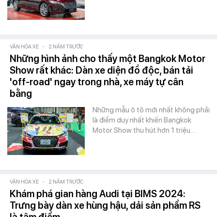
VĂN HÓA XE
-
2 NĂM TRƯỚC
Những hình ảnh cho thấy một Bangkok Motor
Show rất khác: Dàn xe diện đồ độc, bán tải
'off-road' ngay trong nhà, xe máy tự cân
bằng
Những mẫu ô tô mới nhất không phải
là điểm duy nhất khiến Bangkok
Motor Show thu hút hơn 1 triệu…
VĂN HÓA XE
-
2 NĂM TRƯỚC
Khám phá gian hàng Audi tại BIMS 2024:
Trưng bày dàn xe hùng hậu, dải sản phẩm RS