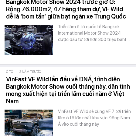
Bangkok Motor Show 2024 trước giờ G:
Rộng 76.000m2, 47 hãng tham dự, VF Wild
dễ là ‘bom tấn’ giữa bạt ngàn xe Trung Quốc
Triển lãm ô tô quốc tế Bangkok
International Motor Show 2024
được đầu tư tới hơn 300 triệu baht…
Ô TÔ
-
2 NĂM TRƯỚC
VinFast VF Wild lần đầu về ĐNÁ, trình diện
Bangkok Motor Show cuối tháng này, dân tình
mong xuất hiện tại triển lãm cuối năm ở Việt
Nam
VinFast VF Wild sẽ cùng VF 7 tới triển
lãm ô tô lớn nhất khu vực Đông Nam
Á vào cuối tháng này.