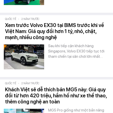
QUỐC TẾ
-
2 NĂM TRƯỚC
Xem trước Volvo EX30 tại BIMS trước khi về
Việt Nam: Giá quy đổi hơn 1 tỷ, nhỏ, chật,
mạnh, nhiều công nghệ
Sau khi tiếp cận khách hàng
Singapore, Volvo EX30 tiếp tục tới
tham chiến tại sân chơi lớn nhất…
QUỐC TẾ
-
2 NĂM TRƯỚC
Khách Việt sẽ dễ thích bản MG5 này: Giá quy
đổi từ hơn 420 triệu, hầm hố như xe thể thao,
thêm công nghệ an toàn
MG5 Pro giống như một bản nâng