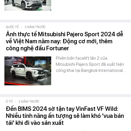
QUỐC TẾ
-
2 NĂM TRƯỚC
Ảnh thực tế Mitsubishi Pajero Sport 2024 dễ
về Việt Nam năm nay: Động cơ mới, thêm
công nghệ đấu Fortuner
Phiên bản facelift lần 2 của
Mitsubishi Pajero Sport đã xuất hiện
công khai tại Bangkok International…
Ô TÔ
-
2 NĂM TRƯỚC
Đến BIMS 2024 sờ tận tay VinFast VF Wild:
Nhiều tính năng ấn tượng sẽ làm khó 'vua bán
tải' khi đi vào sản xuất