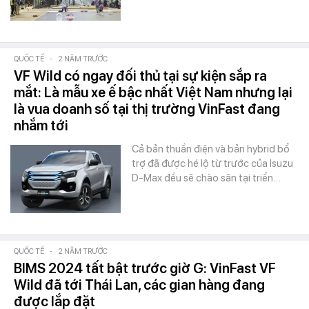
QUỐC TẾ
-
2 NĂM TRƯỚC
VF Wild có ngay đối thủ tại sự kiện sắp ra
mắt: Là mẫu xe ế bậc nhất Việt Nam nhưng lại
là vua doanh số tại thị trường VinFast đang
nhắm tới
Cả bản thuần điện và bản hybrid bổ
trợ đã được hé lộ từ trước của Isuzu
D-Max đều sẽ chào sân tại triển…
QUỐC TẾ
-
2 NĂM TRƯỚC
BIMS 2024 tất bật trước giờ G: VinFast VF
Wild đã tới Thái Lan, các gian hàng đang
được lắp đặt