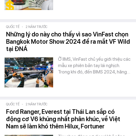
QUỐC TẾ
-
2 NĂM TRƯỚC
Những lý do này cho thấy vì sao VinFast chọn
Bangkok Motor Show 2024 để ra mắt VF Wild
tại ĐNÁ
Ở IIMS, VinFast chủ yếu giới thiệu các
mẫu xe phiên bản tay lái nghịch.
Trong khi đó, đến BIMS 2024, hãng…
QUỐC TẾ
-
2 NĂM TRƯỚC
Ford Ranger, Everest tại Thái Lan sắp có
động cơ V6 khủng nhất phân khúc, về Việt
Nam sẽ làm khó thêm Hilux, Fortuner