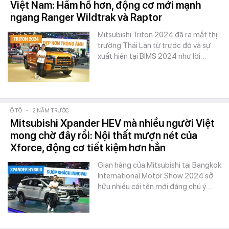
Việt Nam: Hầm hố hơn, động cơ mới mạnh
ngang Ranger Wildtrak và Raptor
Mitsubishi Triton 2024 đã ra mắt thị
trường Thái Lan từ trước đó và sự
xuất hiện tại BIMS 2024 như lời…
Ô TÔ
-
2 NĂM TRƯỚC
Mitsubishi Xpander HEV mà nhiều người Việt
mong chờ đây rồi: Nội thất mượn nét của
Xforce, động cơ tiết kiệm hơn hẳn
Gian hàng của Mitsubishi tại Bangkok
International Motor Show 2024 sở
hữu nhiều cái tên mới đáng chú ý…