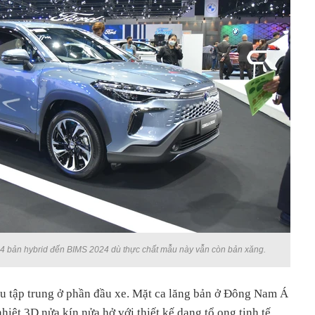
24 bản hybrid đến BIMS 2024 dù thực chất mẫu này vẫn còn bản xăng.
ếu tập trung ở phần đầu xe. Mặt ca lăng bản ở Đông Nam Á
nhiệt 3D nửa kín nửa hở với thiết kế dạng tổ ong tinh tế,