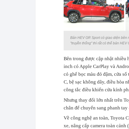
Bản HEV GR Sport có giao diện bên n
"truyền thống" thì rất có thể bản HE
Bên trong được cập nhật nhiều h
inch có Apple CarPlay và Andro
có ghế bọc màu đỏ đậm, cửa sổ 
C, bệ sạc không dây, điều hòa n
công tắc điều khiển cửa kính ph
Nhưng thay đổi lớn nhất trên To
chân để chuyển sang phanh tay 
Về công nghệ an toàn, Toyota C
xe, nâng cấp camera toàn cảnh (