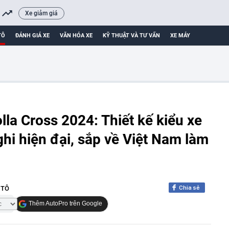
Xe giảm giá
TÔ
ĐÁNH GIÁ XE
VĂN HÓA XE
KỸ THUẬT VÀ TƯ VẤN
XE MÁY
lla Cross 2024: Thiết kế kiểu xe
ghi hiện đại, sắp về Việt Nam làm
Chia sẻ
 TÔ
Thêm AutoPro trên Google