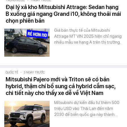
TRONG NƯỚC
-
1 NGÀY TRƯỚC
Đại lý xả kho Mitsubishi Attrage: Sedan hạng
B xuống giá ngang Grand i10, không thoải mái
chọn phiên bản
Giá bán thực tế của Mitsubishi
Attrage MT VIN 2025 hiện chỉ ngang
nhiều mẫu xe hạng A trên thị trường.
QUỐC TẾ
-
3 NGÀY TRƯỚC
Mitsubishi Pajero mới và Triton sẽ có bản
hybrid, thậm chí bổ sung cả hybrid cắm sạc,
chi tiết này cho thấy xe dễ về Việt Nam
Mitsubishi dự kiến đầu tư thêm 500
triệu USD vào Thái Lan đến năm
2030 để biến quốc gia này thành…