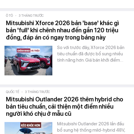
Ô TÔ
-
3 THÁNG TRƯỚC
Mitsubishi Xforce 2026 bản 'base' khác gì
bản 'full' khi chênh nhau đến gần 120 triệu
đồng, đáp án có ngay trong bảng này
So với trước đây, Xforce 2026 bản
tiêu chuẩn đã được bổ sung nhiều
tính năng hơn. Giá bán khởi điểm…
QUỐC TẾ
-
3 THÁNG TRƯỚC
Mitsubishi Outlander 2026 thêm hybrid cho
bản tiêu chuẩn, cải thiện một điểm nhiều
người khó chịu ở mẫu cũ
Mitsubishi Outlander 2026 lần đầu
bổ sung hệ thống mild-hybrid 48V,