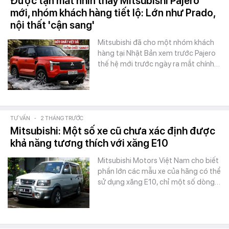
Được tận mắt nhìn thấy Mitsubishi Pajero
mới, nhóm khách hàng tiết lộ: Lớn như Prado,
nội thất 'cận sang'
Mitsubishi đã cho một nhóm khách
hàng tại Nhật Bản xem trước Pajero
thế hệ mới trước ngày ra mắt chính…
TƯ VẤN
-
2 THÁNG TRƯỚC
Mitsubishi: Một số xe cũ chưa xác định được
khả năng tương thích với xăng E10
Mitsubishi Motors Việt Nam cho biết
phần lớn các mẫu xe của hãng có thể
sử dụng xăng E10, chỉ một số dòng…