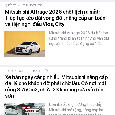
QUỐC TẾ
-
1 THÁNG TRƯỚC
Mitsubishi Attrage 2026 chốt lịch ra mắt:
Tiếp tục kéo dài vòng đời, nâng cấp an toàn
và tiện nghi đấu Vios, City
Mitsubishi Attrage 2026 dự kiến bổ
sung trang bị an toàn nhưng vẫn giữ
nguyên thiết kế và động cơ 1.2L…
TRONG NƯỚC
-
2 THÁNG TRƯỚC
Xe bán ngày càng nhiều, Mitsubishi nâng cấp
đại lý cho khách đỡ phải chờ lâu: Có nơi mới
rộng 3.750m2, chứa 23 khoang sửa và đồng
sơn
Doanh số tăng trưởng thúc đẩy
Mitsubishi mở rộng, nâng cấp hạ