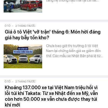
tầng hệ thống hậu mãi tại cả hai…
Ô TÔ
-
2 THÁNG TRƯỚC
Giá ô tô Việt 'vỡ trận' tháng 6: Món hời đáng
giá hay bẫy tồn kho?
Chưa bao giờ thị trường ô tô Việt
Nam lại chứng kiến giá xe giảm đến
thế. Các mẫu xe Nhật Bản phá lệ từ…
Ô TÔ
-
2 THÁNG TRƯỚC
Khoảng 137.000 xe tại Việt Nam triệu hồi vì
lỗi túi khí Takata: Từ xe Nhật đến xe Mỹ, vẫn
còn hơn 50.000 xe vẫn chưa được thay túi
khí mới