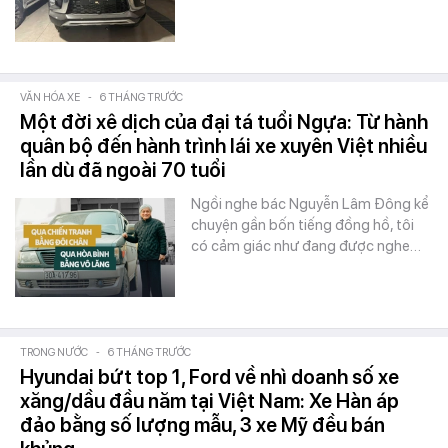
VĂN HÓA XE
-
6 THÁNG TRƯỚC
Một đời xê dịch của đại tá tuổi Ngựa: Từ hành
quân bộ đến hành trình lái xe xuyên Việt nhiều
lần dù đã ngoài 70 tuổi
Ngồi nghe bác Nguyễn Lâm Đông kể
chuyện gần bốn tiếng đồng hồ, tôi
có cảm giác như đang được nghe…
TRONG NƯỚC
-
6 THÁNG TRƯỚC
Hyundai bứt top 1, Ford về nhì doanh số xe
xăng/dầu đầu năm tại Việt Nam: Xe Hàn áp
đảo bằng số lượng mẫu, 3 xe Mỹ đều bán