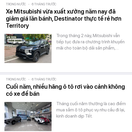
TRONG NƯỚC
-
6 THÁNG TRƯỚC
Xe Mitsubishi vừa xuất xưởng năm nay đã
giảm giá lăn bánh, Destinator thực tế rẻ hơn
Territory
Trong tháng 2 này, Mitsubishi vẫn
tiếp tục đưa ra chương trình khuyến
mãi cho toàn bộ dải sản phẩm,…
TRONG NƯỚC
-
6 THÁNG TRƯỚC
Cuối năm, nhiều hãng ô tô rơi vào cảnh không
có xe để bán
Tháng cuối năm thường là cao điểm
mua sắm ô tô phục vụ nhu cầu đi lại,
kinh doanh dịp Tết.