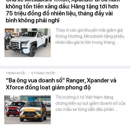
không tốn tiền xăng dầu: Hãng tặng tới hơn
75 triệu đồng đổ nhiên liệu, tháng đầy vài
bình không phải nghĩ
Thay vì các gói khuyến mãi giảm giá
thông thường, Mitsubishi tặng phiếu
nhiên liệu giá trị lớn trong tháng…
TRONG NƯỚC
-
5 THÁNG TRƯỚC
“Ba ông vua doanh số” Ranger, Xpander và
Xforce đồng loạt giảm phong độ
Thị trường ô tô Việt Nam đang
chứng kiến sự sụt giảm doanh số của
các mẫu xe từng dẫn đầu phân…