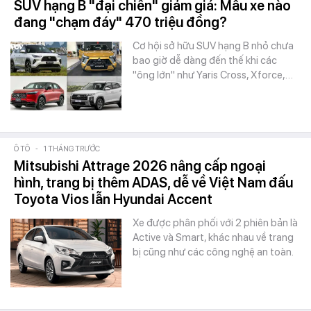
SUV hạng B "đại chiến" giảm giá: Mẫu xe nào
đang "chạm đáy" 470 triệu đồng?
Cơ hội sở hữu SUV hạng B nhỏ chưa
bao giờ dễ dàng đến thế khi các
"ông lớn" như Yaris Cross, Xforce,…
Ô TÔ
-
1 THÁNG TRƯỚC
Mitsubishi Attrage 2026 nâng cấp ngoại
hình, trang bị thêm ADAS, dễ về Việt Nam đấu
Toyota Vios lẫn Hyundai Accent
Xe được phân phối với 2 phiên bản là
Active và Smart, khác nhau về trang
bị cũng như các công nghệ an toàn.