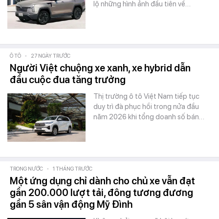
lộ những hình ảnh đầu tiên về…
Ô TÔ
-
27 NGÀY TRƯỚC
Người Việt chuộng xe xanh, xe hybrid dẫn
đầu cuộc đua tăng trưởng
Thị trường ô tô Việt Nam tiếp tục
duy trì đà phục hồi trong nửa đầu
năm 2026 khi tổng doanh số bán…
TRONG NƯỚC
-
1 THÁNG TRƯỚC
Một ứng dụng chỉ dành cho chủ xe vẫn đạt
gần 200.000 lượt tải, đông tương đương
gần 5 sân vận động Mỹ Đình