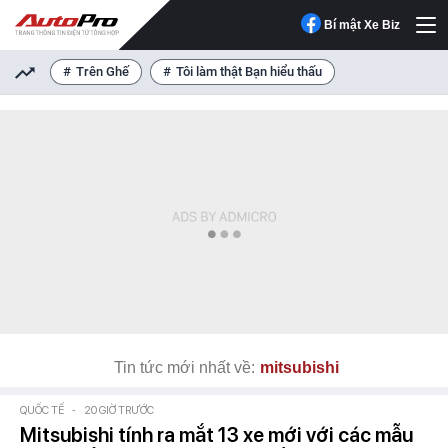
Bí mật Xe Biz
Trên Ghế
Tôi làm thật Bạn hiểu thấu
Tin tức mới nhất về:
mitsubishi
QUỐC TẾ
-
20 GIỜ TRƯỚC
Mitsubishi tính ra mắt 13 xe mới với các mẫu