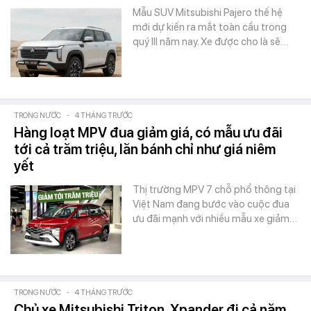
Mẫu SUV Mitsubishi Pajero thế hệ
mới dự kiến ra mắt toàn cầu trong
quý III năm nay. Xe được cho là sẽ…
TRONG NƯỚC
-
4 THÁNG TRƯỚC
Hàng loạt MPV đua giảm giá, có mẫu ưu đãi
tới cả trăm triệu, lăn bánh chỉ như giá niêm
yết
Thị trường MPV 7 chỗ phổ thông tại
Việt Nam đang bước vào cuộc đua
ưu đãi mạnh với nhiều mẫu xe giảm…
TRONG NƯỚC
-
4 THÁNG TRƯỚC
Chủ xe Mitsubishi Triton, Xpander đi cả năm