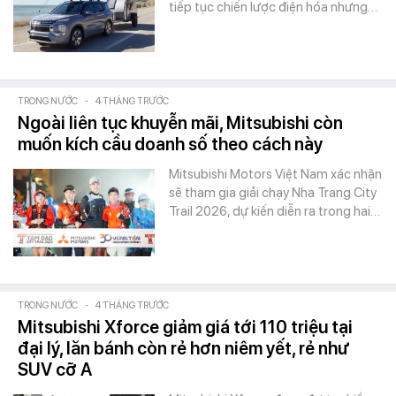
tiếp tục chiến lược điện hóa nhưng…
TRONG NƯỚC
-
4 THÁNG TRƯỚC
Ngoài liên tục khuyễn mãi, Mitsubishi còn
muốn kích cầu doanh số theo cách này
Mitsubishi Motors Việt Nam xác nhận
sẽ tham gia giải chạy Nha Trang City
Trail 2026, dự kiến diễn ra trong hai…
TRONG NƯỚC
-
4 THÁNG TRƯỚC
Mitsubishi Xforce giảm giá tới 110 triệu tại
đại lý, lăn bánh còn rẻ hơn niêm yết, rẻ như
SUV cỡ A