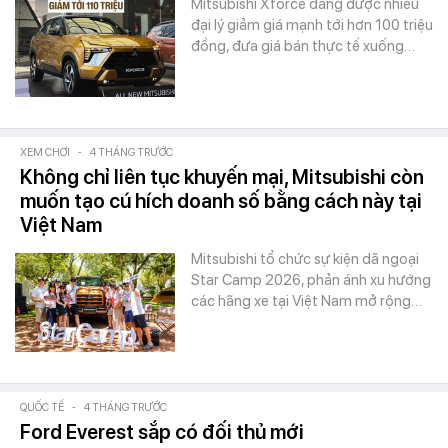
Mitsubishi Xforce đang được nhiều
đại lý giảm giá mạnh tới hơn 100 triệu
đồng, đưa giá bán thực tế xuống…
XEM CHƠI
-
4 THÁNG TRƯỚC
Không chỉ liên tục khuyến mại, Mitsubishi còn
muốn tạo cú hích doanh số bằng cách này tại
Việt Nam
Mitsubishi tổ chức sự kiện dã ngoại
Star Camp 2026, phản ánh xu hướng
các hãng xe tại Việt Nam mở rộng…
QUỐC TẾ
-
4 THÁNG TRƯỚC
Ford Everest sắp có đối thủ mới