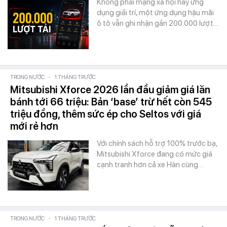
Không phải mạng xã hội hay ứng
dụng giải trí, một ứng dụng hậu mãi
ô tô vẫn ghi nhận gần 200.000 lượt…
TRONG NƯỚC
-
1 THÁNG TRƯỚC
Mitsubishi Xforce 2026 lần đầu giảm giá lăn
bánh tới 66 triệu: Bản ‘base’ trừ hết còn 545
triệu đồng, thêm sức ép cho Seltos với giá
mới rẻ hơn
Với chính sách hỗ trợ 100% trước bạ,
Mitsubishi Xforce đang có mức giá
cạnh tranh hơn cả xe Hàn cùng…
TRONG NƯỚC
-
1 THÁNG TRƯỚC