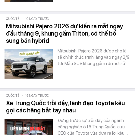
QUỐC TẾ
-
10 NGÀY TRƯỚC
Mitsubishi Pajero 2026 dự kiến ra mắt ngay
đầu tháng 9, khung gầm Triton, có thể bổ
sung bản hybrid
Mitsubishi Pajero 2026 được cho là
sẽ chính thức trình làng vào ngày 2/9
tới. Mẫu SUV khung gầm rời mới sử…
QUỐC TẾ
-
19 NGÀY TRƯỚC
Xe Trung Quốc trỗi dậy, lãnh đạo Toyota kêu
gọi các hãng bắt tay nhau
Đứng trước sự trỗi dậy của ngành
công nghiệp ô tô Trung Quốc, cựu
CEO của Toyota vừa đưa ra lời kêu…