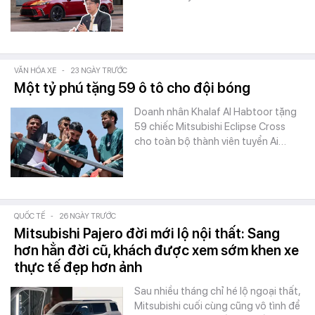
VĂN HÓA XE
-
23 NGÀY TRƯỚC
Một tỷ phú tặng 59 ô tô cho đội bóng
Doanh nhân Khalaf Al Habtoor tặng
59 chiếc Mitsubishi Eclipse Cross
cho toàn bộ thành viên tuyển Ai…
QUỐC TẾ
-
26 NGÀY TRƯỚC
Mitsubishi Pajero đời mới lộ nội thất: Sang
hơn hẳn đời cũ, khách được xem sớm khen xe
thực tế đẹp hơn ảnh
Sau nhiều tháng chỉ hé lộ ngoại thất,
Mitsubishi cuối cùng cũng vô tình để