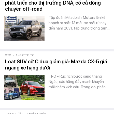
phát triển cho thị trường ĐNÁ, có cả dòng
chuyên off-road
Tập đoàn Mitsubishi Motors lên kế
hoạch ra mắt 13 mẫu xe mới từ nay
đến năm 2031, tập trung trọng tâm…
Ô TÔ
-
1 NGÀY TRƯỚC
Loạt SUV cỡ C đua giảm giá: Mazda CX-5 giá
ngang xe hạng dưới
TPO - Rục rịch bước sang tháng
Ngâu, các hãng đẩy mạnh khuyến
mãi nhằm kích cầu. Trong đó, phân…