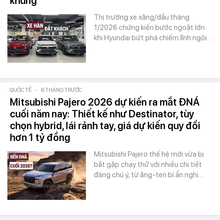
khủng
Thị trường xe xăng/dầu tháng
1/2026 chứng kiến bước ngoặt lớn
khi Hyundai bứt phá chiếm lĩnh ngôi…
QUỐC TẾ
-
6 THÁNG TRƯỚC
Mitsubishi Pajero 2026 dự kiến ra mắt ĐNÁ
cuối năm nay: Thiết kế như Destinator, tùy
chọn hybrid, lái rảnh tay, giá dự kiến quy đổi
hơn 1 tỷ đồng
Mitsubishi Pajero thế hệ mới vừa bị
bắt gặp chạy thử với nhiều chi tiết
đáng chú ý, từ ăng-ten bí ẩn nghi…