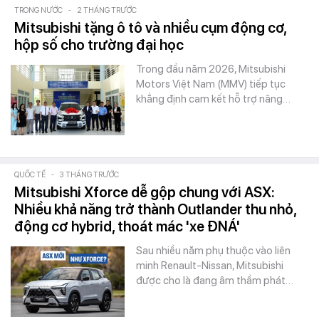
TRONG NƯỚC
-
2 THÁNG TRƯỚC
Mitsubishi tặng ô tô và nhiều cụm động cơ,
hộp số cho trường đại học
Trong đầu năm 2026, Mitsubishi
Motors Việt Nam (MMV) tiếp tục
khẳng định cam kết hỗ trợ nâng…
QUỐC TẾ
-
3 THÁNG TRƯỚC
Mitsubishi Xforce dễ gộp chung với ASX:
Nhiều khả năng trở thành Outlander thu nhỏ,
động cơ hybrid, thoát mác 'xe ĐNÁ'
Sau nhiều năm phụ thuộc vào liên
minh Renault-Nissan, Mitsubishi
được cho là đang âm thầm phát…