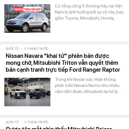
Có tổng cộng 5 thương hiệu tại Việt
Nam bị ảnh hưởng bởi sự cố này, bao
gồm Toyota, Mitsubishi, Honda,…
QUỐC TẾ
-
2 THÁNG TRƯỚC
Nissan Navara "khai tử" phiên bản được
mong chờ, Mitsubishi Triton vẫn quyết thêm
bản cạnh tranh trực tiếp Ford Ranger Raptor
Trong khi Nissan xác nhận không
phát triển Navara Nismo như nhiều
năm đồn đoán, Mitsubishi lại hé lộ…
QUỐC TẾ
-
2 THÁNG TRƯỚC