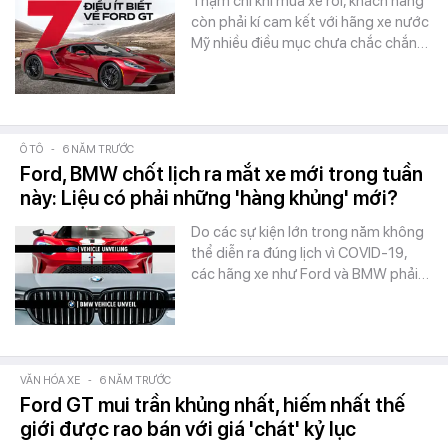
Thậm chí khi mua xe rồi, khách hàng
còn phải kí cam kết với hãng xe nước
Mỹ nhiều điều mục chưa chắc chắn…
Ô TÔ
-
6 NĂM TRƯỚC
Ford, BMW chốt lịch ra mắt xe mới trong tuần
này: Liệu có phải những 'hàng khủng' mới?
Do các sự kiện lớn trong năm không
thể diễn ra đúng lịch vì COVID-19,
các hãng xe như Ford và BMW phải…
VĂN HÓA XE
-
6 NĂM TRƯỚC
Ford GT mui trần khủng nhất, hiếm nhất thế
giới được rao bán với giá 'chát' kỷ lục