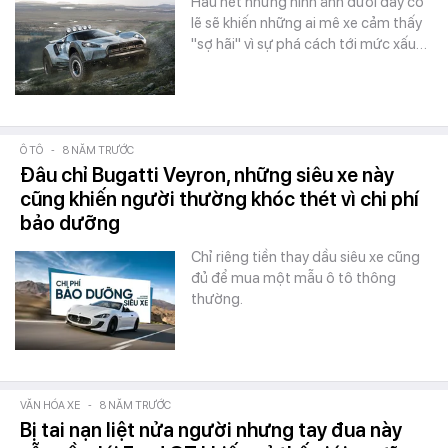
Hầu hết những hình ảnh dưới đây có
lẽ sẽ khiến những ai mê xe cảm thấy
"sợ hãi" vì sự phá cách tới mức xấu…
Ô TÔ
-
8 NĂM TRƯỚC
Đâu chỉ Bugatti Veyron, những siêu xe này
cũng khiến người thường khóc thét vì chi phí
bảo dưỡng
Chỉ riêng tiền thay dầu siêu xe cũng
đủ để mua một mẫu ô tô thông
thường.
VĂN HÓA XE
-
8 NĂM TRƯỚC
Bị tai nạn liệt nửa người nhưng tay đua này