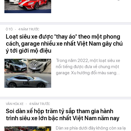
Ô TÔ
-
4 NĂM TRƯỚC
Loạt siêu xe được 'thay áo' theo một phong
cách, garage nhiều xe nhất Việt Nam gây chú
ý tới giới mộ điệu
Trong năm 2022, một loạt siêu xe
nổi tiếng được đưa về chung một
garage. Xu hướng đổi màu sang…
VĂN HÓA XE
-
4 NĂM TRƯỚC
Soi dàn xế hộp trăm tỷ sắp tham gia hành
trình siêu xe lớn bậc nhất Việt Nam năm nay
Dàn xe phía dưới đây không còn xa lạ