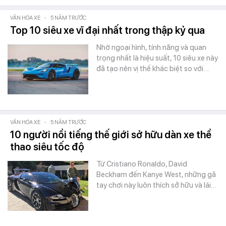
VĂN HÓA XE
-
5 NĂM TRƯỚC
Top 10 siêu xe vĩ đại nhất trong thập kỷ qua
Nhờ ngoại hình, tính năng và quan
trọng nhất là hiệu suất, 10 siêu xe này
đã tạo nên vị thế khác biệt so với…
VĂN HÓA XE
-
5 NĂM TRƯỚC
10 người nổi tiếng thế giới sở hữu dàn xe thể
thao siêu tốc độ
Từ Cristiano Ronaldo, David
Beckham đến Kanye West, những gã
tay chơi này luôn thích sở hữu và lái…