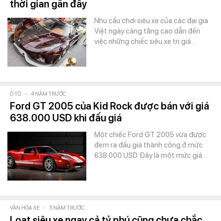
thời gian gần đây
Nhu cầu chơi siêu xe của các đại gia
Việt ngày càng tăng cao dẫn đến
việc những chiếc siêu xe trị giá…
Ô TÔ
-
4 NĂM TRƯỚC
Ford GT 2005 của Kid Rock được bán với giá
638.000 USD khi đấu giá
Một chiếc Ford GT 2005 vừa được
đem ra đấu giá thành công ở mức
638.000 USD. Đây là một mức giá…
VĂN HÓA XE
-
5 NĂM TRƯỚC
Loạt siêu xe ngay cả tỷ phú cũng chưa chắc