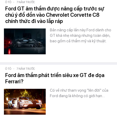
Ô TÔ
-
7 NĂM TRƯỚC
Ford GT âm thầm được nâng cấp trước sự
chú ý đổ dồn vào Chevrolet Corvette C8
chính thức đi vào lắp ráp
Bản nâng cấp lần này Ford dành cho
GT khá nhẹ nhàng nhưng toàn diện,
bao gồm cả thẩm mỹ và kỹ thuật.
Ô TÔ
-
7 NĂM TRƯỚC
Ford âm thầm phát triển siêu xe GT đe dọa
Ferrari?
Có vẻ như tham vọng "lên đời" của
Ford đang là không có giới hạn…