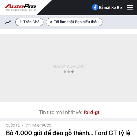
Bí mật Xe Biz
Trên Ghế
Tôi làm thật Bạn hiểu thấu
Tin tức mới nhất về:
ford-gt
QUỐC TẾ
-
7 THÁNG TRƯỚC
Bỏ 4.000 giờ để đẽo gỗ thành... Ford GT tỷ lệ