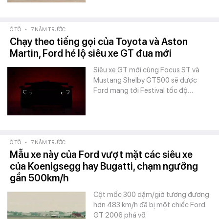
Ô TÔ
-
7 NĂM TRƯỚC
Chạy theo tiếng gọi của Toyota và Aston
Martin, Ford hé lộ siêu xe GT đua mới
Siêu xe GT mới cùng Focus ST và
Mustang Shelby GT500 sẽ được
Ford mang tới Festival tốc độ…
Ô TÔ
-
7 NĂM TRƯỚC
Mẫu xe này của Ford vượt mặt các siêu xe
của Koenigsegg hay Bugatti, chạm ngưỡng
gần 500km/h
Cột mốc 300 dặm/giờ tương đương
hơn 483 km/h đã bị một chiếc Ford
GT 2006 phá vỡ.