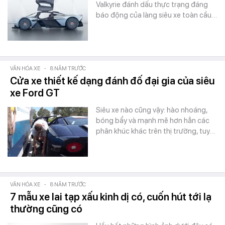
Valkyrie đánh dấu thực trạng đáng
báo động của làng siêu xe toàn cầu…
VĂN HÓA XE
-
8 NĂM TRƯỚC
Cửa xe thiết kế dạng đánh đố đại gia của siêu
xe Ford GT
Siêu xe nào cũng vậy: hào nhoáng,
bóng bẩy và mạnh mẽ hơn hẳn các
phân khúc khác trên thị trường, tuy…
VĂN HÓA XE
-
8 NĂM TRƯỚC
7 mẫu xe lai tạp xấu kinh dị có, cuốn hút tới lạ
thường cũng có