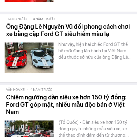
TRONG NƯỚC
-
4 NĂM TRƯỚC
Ông Đặng Lê Nguyên Vũ đổi phong cách chơi
xe bằng cặp Ford GT siêu hiếm màu lạ
Như vậy, hiện hai chiếc Ford GT thế
hệ mới đang lăn bánh tại Việt Nam
đều thuộc sở hữu của ông Đặng Lê…
VĂN HÓA XE
-
4 NĂM TRƯỚC
Chiêm ngưỡng dàn siêu xe hơn 150 tỷ đồng:
Ford GT góp mặt, nhiều mẫu độc bản ở Việt
Nam
(Tổ Quốc) - Dàn siêu xe hơn 150 tỷ
đồng quy tụ những mẫu siêu xe, xe
thể thao đình đám đến từ thương…