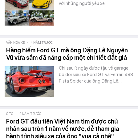
với những người yêu xe.
VĂN HÓA XE
-
4 NĂM TRƯỚC
Hàng hiếm Ford GT mà ông Đặng Lê Nguyên
Vũ vừa sắm đã nâng cấp một chi tiết đắt giá
Chỉ sau ít ngày được tậu về garage,
bộ đôi siêu xe Ford GT và Ferrari 488
Pista Spider của ông Đặng Lê…
Ô TÔ
-
4 NĂM TRƯỚC
Ford GT đầu tiên Việt Nam tìm được chủ
nhân sau tròn 1 năm về nước, dễ tham gia
hành trình siêu xe của ông "vua cà phê"