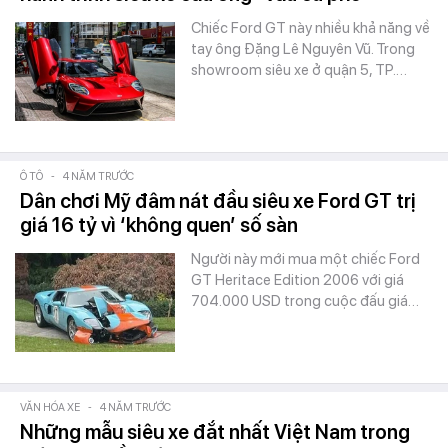
Chiếc Ford GT này nhiều khả năng về
tay ông Đặng Lê Nguyên Vũ. Trong
showroom siêu xe ở quận 5, TP.…
Ô TÔ
-
4 NĂM TRƯỚC
Dân chơi Mỹ đâm nát đầu siêu xe Ford GT trị
giá 16 tỷ vì ‘không quen’ số sàn
Người này mới mua một chiếc Ford
GT Heritace Edition 2006 với giá
704.000 USD trong cuộc đấu giá…
VĂN HÓA XE
-
4 NĂM TRƯỚC
Những mẫu siêu xe đắt nhất Việt Nam trong