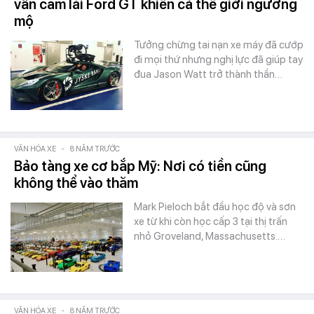
vẫn cầm lái Ford GT khiến cả thế giới ngưỡng
mộ
Tưởng chừng tai nạn xe máy đã cướp
đi mọi thứ nhưng nghị lực đã giúp tay
đua Jason Watt trở thành thần…
VĂN HÓA XE
-
8 NĂM TRƯỚC
Bảo tàng xe cơ bắp Mỹ: Nơi có tiền cũng
không thể vào thăm
Mark Pieloch bắt đầu học độ và sơn
xe từ khi còn học cấp 3 tại thị trấn
nhỏ Groveland, Massachusetts.…
VĂN HÓA XE
-
8 NĂM TRƯỚC