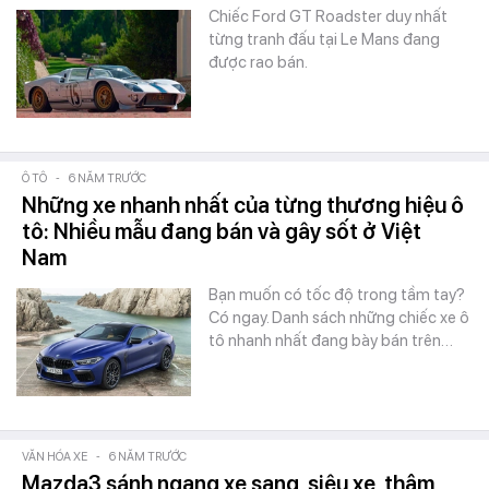
Chiếc Ford GT Roadster duy nhất
từng tranh đấu tại Le Mans đang
được rao bán.
Ô TÔ
-
6 NĂM TRƯỚC
Những xe nhanh nhất của từng thương hiệu ô
tô: Nhiều mẫu đang bán và gây sốt ở Việt
Nam
Bạn muốn có tốc độ trong tầm tay?
Có ngay. Danh sách những chiếc xe ô
tô nhanh nhất đang bày bán trên…
VĂN HÓA XE
-
6 NĂM TRƯỚC
Mazda3 sánh ngang xe sang, siêu xe, thậm