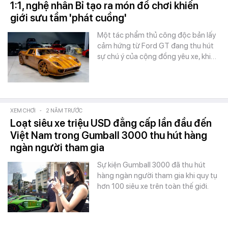
1:1, nghệ nhân Bỉ tạo ra món đồ chơi khiến
giới sưu tầm 'phát cuồng'
Một tác phẩm thủ công độc bản lấy
cảm hứng từ Ford GT đang thu hút
sự chú ý của cộng đồng yêu xe, khi…
XEM CHƠI
-
2 NĂM TRƯỚC
Loạt siêu xe triệu USD đẳng cấp lần đầu đến
Việt Nam trong Gumball 3000 thu hút hàng
ngàn người tham gia
Sự kiện Gumball 3000 đã thu hút
hàng ngàn người tham gia khi quy tụ
hơn 100 siêu xe trên toàn thế giới.