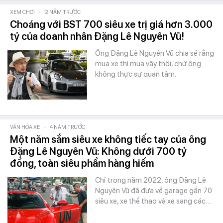
XEM CHƠI
-
2 NĂM TRƯỚC
Choáng với BST 700 siêu xe trị giá hơn 3.000
tỷ của doanh nhân Đặng Lê Nguyên Vũ!
Ông Đặng Lê Nguyên Vũ chia sẻ rằng
mua xe thì mua vậy thôi, chứ ông
không thực sự quan tâm.
VĂN HÓA XE
-
4 NĂM TRƯỚC
Một năm sắm siêu xe không tiếc tay của ông
Đặng Lê Nguyên Vũ: Không dưới 700 tỷ
đồng, toàn siêu phẩm hàng hiếm
Chỉ trong năm 2022, ông Đặng Lê
Nguyên Vũ đã đưa về garage gần 70
siêu xe, xe thể thao và xe sang các…