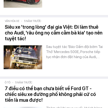
VĂN HÓA XE
-
5 NĂM TRƯỚC
Siêu xe 'trong lòng' đại gia Việt: Đi làm thuê
cho Audi, 'râu ông nọ cắm cằm bà kia' tạo nên
tuyệt tác!
Sau tuyệt tác 'Báo Gấm đội bờm Tai
Thỏ' Mercedes 500E, Porsche tiếp
tục nhận đơn đặt hàng của Audi,…
Ô TÔ
-
5 NĂM TRƯỚC
7 điều có thể bạn chưa biết về Ford GT -
chiếc siêu xe đường phố không phải cứ có
tiền là mua được!