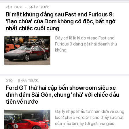
VĂN HÓA XE
-
5 NĂM TRƯỚC
Bí mật khủng đằng sau Fast and Furious 9:
'Bạo chúa' của Dom không cô độc, bất ngờ
nhất chiếc cuối cùng
Đây có lẽ là lý do vì sao Fast and
Furious 9 đang gặt hái doanh thu
khủng.
Ô TÔ
-
5 NĂM TRƯỚC
Ford GT thứ hai cập bến showroom siêu xe
đình đám Sài Gòn, chung 'nhà' với chiếc đầu
tiên về nước
Đại lý nhập khẩu tư nhân đưa về cùng
lúc 2 chiếc Ford GT cho thấy sức hút
của mẫu xe này tới giới nhà giàu…