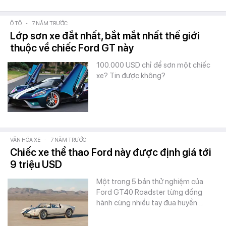
Ô TÔ
-
7 NĂM TRƯỚC
Lớp sơn xe đắt nhất, bắt mắt nhất thế giới
thuộc về chiếc Ford GT này
100.000 USD chỉ để sơn một chiếc
xe? Tin được không?
VĂN HÓA XE
-
7 NĂM TRƯỚC
Chiếc xe thể thao Ford này được định giá tới
9 triệu USD
Một trong 5 bản thử nghiệm của
Ford GT40 Roadster từng đồng
hành cùng nhiều tay đua huyền…