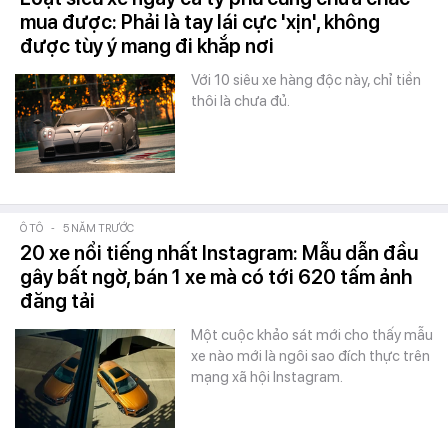
mua được: Phải là tay lái cực 'xịn', không
được tùy ý mang đi khắp nơi
Với 10 siêu xe hàng độc này, chỉ tiền
thôi là chưa đủ.
Ô TÔ
-
5 NĂM TRƯỚC
20 xe nổi tiếng nhất Instagram: Mẫu dẫn đầu
gây bất ngờ, bán 1 xe mà có tới 620 tấm ảnh
đăng tải
Một cuộc khảo sát mới cho thấy mẫu
xe nào mới là ngôi sao đích thực trên
mạng xã hội Instagram.