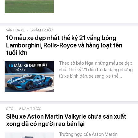
VĂN HÓA XE
-
8 NĂM TRƯỚC
10 mẫu xe đẹp nhất thế kỷ 21 vắng bóng
Lamborghini, Rolls-Royce và hàng loạt tên
tuổi lớn
Theo tờ báo Nga, những mẫu xe đẹp
nhất thế kỷ 21 đến từ đa đạng những
từ xe bình dân, xe sang, xe thể…
Ô TÔ
-
8 NĂM TRƯỚC
Siêu xe Aston Martin Valkyrie chưa sản xuất
xong đã có người rao bán lại
Trường hợp của Aston Martin