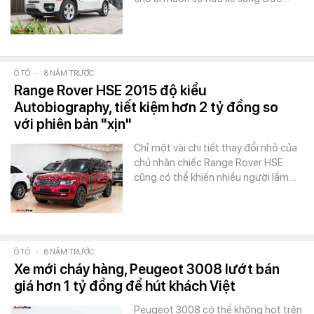
Ô TÔ
-
8 NĂM TRƯỚC
Range Rover HSE 2015 độ kiểu
Autobiography, tiết kiệm hơn 2 tỷ đồng so
với phiên bản "xịn"
Chỉ một vài chi tiết thay đổi nhỏ của
chủ nhân chiếc Range Rover HSE
cũng có thể khiến nhiều người lầm…
Ô TÔ
-
8 NĂM TRƯỚC
Xe mới cháy hàng, Peugeot 3008 lướt bán
giá hơn 1 tỷ đồng để hút khách Việt
Peugeot 3008 có thể không hot trên