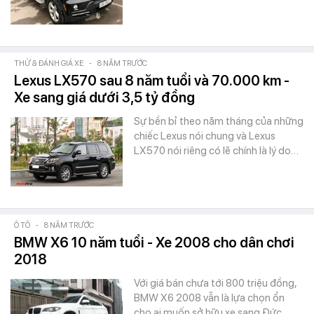
THỬ & ĐÁNH GIÁ XE
-
8 NĂM TRƯỚC
Lexus LX570 sau 8 năm tuổi và 70.000 km -
Xe sang giá dưới 3,5 tỷ đồng
Sự bền bỉ theo năm tháng của những
chiếc Lexus nói chung và Lexus
LX570 nói riêng có lẽ chính là lý do…
Ô TÔ
-
8 NĂM TRƯỚC
BMW X6 10 năm tuổi - Xe 2008 cho dân chơi
2018
Với giá bán chưa tới 800 triệu đồng,
BMW X6 2008 vẫn là lựa chọn ổn
cho ai muốn sở hữu xe sang Đức…