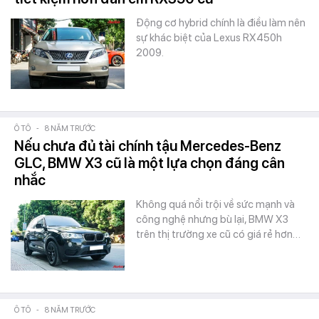
Động cơ hybrid chính là điều làm nên
sự khác biệt của Lexus RX450h
2009.
Ô TÔ
-
8 NĂM TRƯỚC
Nếu chưa đủ tài chính tậu Mercedes-Benz
GLC, BMW X3 cũ là một lựa chọn đáng cân
nhắc
Không quá nổi trội về sức mạnh và
công nghệ nhưng bù lại, BMW X3
trên thị trường xe cũ có giá rẻ hơn…
Ô TÔ
-
8 NĂM TRƯỚC