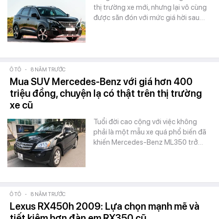
thị trường xe mới, nhưng lại vô cùng
được săn đón với mức giá hời sau…
Ô TÔ
-
8 NĂM TRƯỚC
Mua SUV Mercedes-Benz với giá hơn 400
triệu đồng, chuyện lạ có thật trên thị trường
xe cũ
Tuổi đời cao cộng với việc không
phải là một mẫu xe quá phổ biến đã
khiến Mercedes-Benz ML350 trở…
Ô TÔ
-
8 NĂM TRƯỚC
Lexus RX450h 2009: Lựa chọn mạnh mẽ và
tiết kiệm hơn đàn em RX350 cũ