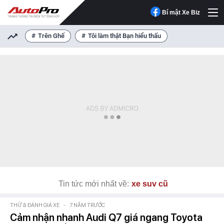
Bí mật Xe Biz
Trên Ghế
Tôi làm thật Bạn hiểu thấu
Tin tức mới nhất về:
xe suv cũ
THỬ & ĐÁNH GIÁ XE
-
7 NĂM TRƯỚC
Cảm nhận nhanh Audi Q7 giá ngang Toyota