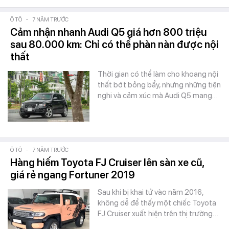
Ô TÔ
-
7 NĂM TRƯỚC
Cảm nhận nhanh Audi Q5 giá hơn 800 triệu
sau 80.000 km: Chỉ có thể phàn nàn được nội
thất
Thời gian có thể làm cho khoang nội
thất bớt bỏng bẩy, nhưng những tiện
nghi và cảm xúc mà Audi Q5 mang…
Ô TÔ
-
7 NĂM TRƯỚC
Hàng hiếm Toyota FJ Cruiser lên sàn xe cũ,
giá rẻ ngang Fortuner 2019
Sau khi bị khai tử vào năm 2016,
không dễ để thấy một chiếc Toyota
FJ Cruiser xuất hiện trên thị trường…