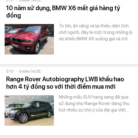
Ô TÔ
-
8 NĂM TRƯỚC
10 năm sử dụng, BMW X6 mất giá hàng tỷ
đồng
To lớn, ăn xăng và lại thiếu diện tích
chở người, đây là một trong những lý
do khiến BMW X6 xuống giá và trở…
Ô TÔ
-
8 NĂM TRƯỚC
Range Rover Autobiography LWB khấu hao
hơn 4 tỷ đồng so với thời điểm mua mới
Những mẫu SUV hạng sang đã qua
sử dụng như Range Rover đang thu
hút nhiều sự chú ý của đại gia Việt…