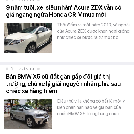
Ô TÔ
-
7 NĂM TRƯỚC
9 năm tuổi, xe 'siêu nhân' Acura ZDX vẫn có
giá ngang ngửa Honda CR-V mua mới
Thời điểm ra mắt năm 2010, vẻ ngoài
của Acura ZDX được khen ngợi giống
như chiếc xe bước ra từ một bộ…
Ô TÔ
-
7 NĂM TRƯỚC
Bán BMW X5 cũ đắt gần gấp đôi giá thị
trường, chủ xe lý giải nguyên nhân phía sau
chiếc xe hàng hiếm
Điều thú vị là không có bất kì một ý
kiến phàn nàn nào về giá bán của
chiếc BMW X5 trong hàng chục…