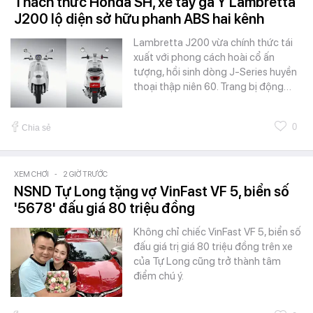
Thách thức Honda SH, xe tay ga Ý Lambretta
J200 lộ diện sở hữu phanh ABS hai kênh
Lambretta J200 vừa chính thức tái
xuất với phong cách hoài cổ ấn
tượng, hồi sinh dòng J-Series huyền
thoại thập niên 60. Trang bị động…
0
Chia sẻ
XEM CHƠI
-
2 GIỜ TRƯỚC
NSND Tự Long tặng vợ VinFast VF 5, biển số
'5678' đấu giá 80 triệu đồng
Không chỉ chiếc VinFast VF 5, biển số
đấu giá trị giá 80 triệu đồng trên xe
của Tự Long cũng trở thành tâm
điểm chú ý.