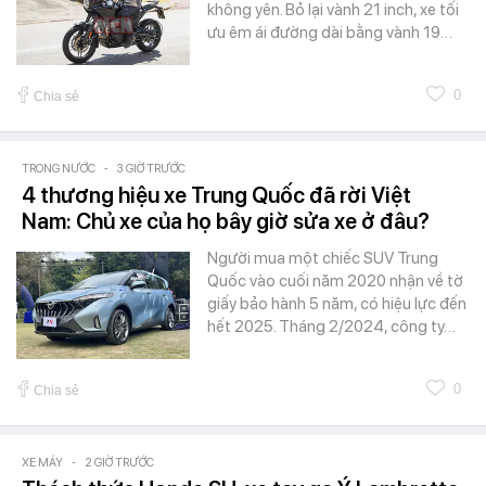
không yên. Bỏ lại vành 21 inch, xe tối
ưu êm ái đường dài bằng vành 19…
0
Chia sẻ
TRONG NƯỚC
-
3 GIỜ TRƯỚC
4 thương hiệu xe Trung Quốc đã rời Việt
Nam: Chủ xe của họ bây giờ sửa xe ở đâu?
Người mua một chiếc SUV Trung
Quốc vào cuối năm 2020 nhận về tờ
giấy bảo hành 5 năm, có hiệu lực đến
hết 2025. Tháng 2/2024, công ty…
0
Chia sẻ
XE MÁY
-
2 GIỜ TRƯỚC