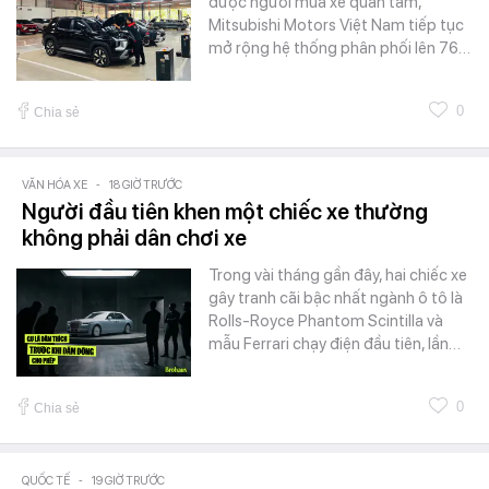
được người mua xe quan tâm,
Mitsubishi Motors Việt Nam tiếp tục
mở rộng hệ thống phân phối lên 76…
0
Chia sẻ
VĂN HÓA XE
-
18 GIỜ TRƯỚC
Người đầu tiên khen một chiếc xe thường
không phải dân chơi xe
Trong vài tháng gần đây, hai chiếc xe
gây tranh cãi bậc nhất ngành ô tô là
Rolls-Royce Phantom Scintilla và
mẫu Ferrari chạy điện đầu tiên, lần…
0
Chia sẻ
QUỐC TẾ
-
19 GIỜ TRƯỚC