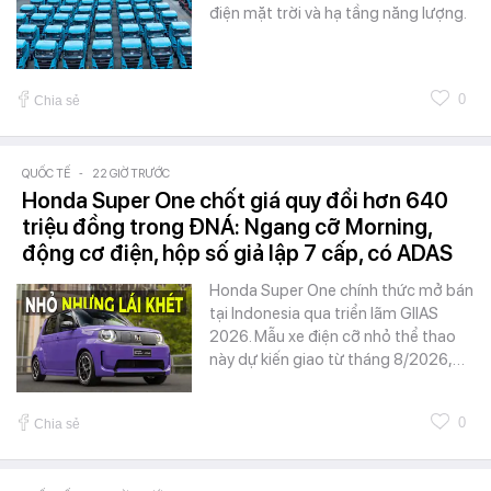
điện mặt trời và hạ tầng năng lượng.
0
Chia sẻ
QUỐC TẾ
-
22 GIỜ TRƯỚC
Honda Super One chốt giá quy đổi hơn 640
triệu đồng trong ĐNÁ: Ngang cỡ Morning,
động cơ điện, hộp số giả lập 7 cấp, có ADAS
Honda Super One chính thức mở bán
tại Indonesia qua triển lãm GIIAS
2026. Mẫu xe điện cỡ nhỏ thể thao
này dự kiến giao từ tháng 8/2026,…
0
Chia sẻ