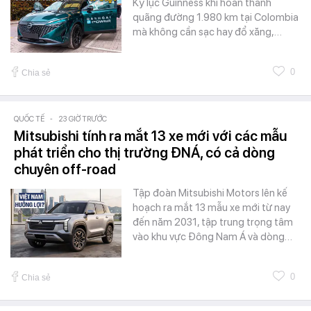
Kỷ lục Guinness khi hoàn thành
quãng đường 1.980 km tại Colombia
mà không cần sạc hay đổ xăng,…
0
Chia sẻ
QUỐC TẾ
-
23 GIỜ TRƯỚC
Mitsubishi tính ra mắt 13 xe mới với các mẫu
phát triển cho thị trường ĐNÁ, có cả dòng
chuyên off-road
Tập đoàn Mitsubishi Motors lên kế
hoạch ra mắt 13 mẫu xe mới từ nay
đến năm 2031, tập trung trọng tâm
vào khu vực Đông Nam Á và dòng…
0
Chia sẻ