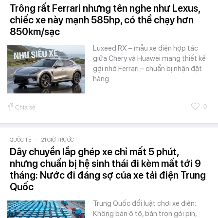
Trông rất Ferrari nhưng tên nghe như Lexus,
chiếc xe này mạnh 585hp, có thể chạy hơn
850km/sạc
Luxeed RX – mẫu xe điện hợp tác
giữa Chery và Huawei mang thiết kế
gợi nhớ Ferrari – chuẩn bị nhận đặt
hàng.
0
Chia sẻ
QUỐC TẾ
-
21 GIỜ TRƯỚC
Dây chuyền lắp ghép xe chỉ mất 5 phút,
nhưng chuẩn bị hệ sinh thái đi kèm mất tới 9
tháng: Nước đi đáng sợ của xe tải điện Trung
Quốc
Trung Quốc đổi luật chơi xe điện:
Không bán ô tô, bán trọn gói pin,