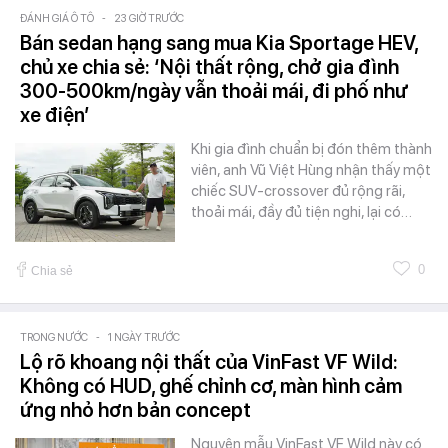
ĐÁNH GIÁ Ô TÔ
-
23 GIỜ TRƯỚC
Bán sedan hạng sang mua Kia Sportage HEV,
chủ xe chia sẻ: ‘Nội thất rộng, chở gia đình
300-500km/ngày vẫn thoải mái, đi phố như
xe điện’
Khi gia đình chuẩn bị đón thêm thành
viên, anh Vũ Việt Hùng nhận thấy một
chiếc SUV-crossover đủ rộng rãi,
thoải mái, đầy đủ tiện nghi, lại có…
0
Chia sẻ
TRONG NƯỚC
-
1 NGÀY TRƯỚC
Lộ rõ khoang nội thất của VinFast VF Wild:
Không có HUD, ghế chỉnh cơ, màn hình cảm
ứng nhỏ hơn bản concept
Nguyên mẫu VinFast VF Wild này có