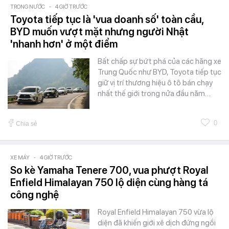
TRONG NƯỚC
-
4 GIỜ TRƯỚC
Toyota tiếp tục là 'vua doanh số' toàn cầu,
BYD muốn vượt mặt nhưng người Nhật
'nhanh hơn' ở một điểm
Bất chấp sự bứt phá của các hãng xe
Trung Quốc như BYD, Toyota tiếp tục
giữ vị trí thương hiệu ô tô bán chạy
nhất thế giới trong nửa đầu năm…
0
Chia sẻ
XE MÁY
-
4 GIỜ TRƯỚC
So kè Yamaha Tenere 700, vua phượt Royal
Enfield Himalayan 750 lộ diện cùng hàng tá
công nghệ
Royal Enfield Himalayan 750 vừa lộ
diện đã khiến giới xê dịch đứng ngồi