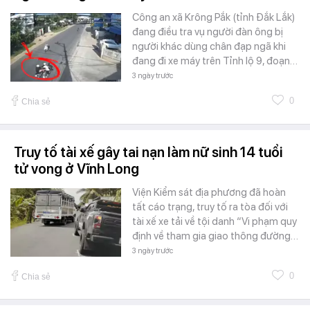
Công an xã Krông Pắk (tỉnh Đắk Lắk)
đang điều tra vụ người đàn ông bị
người khác dùng chân đạp ngã khi
đang đi xe máy trên Tỉnh lộ 9, đoạn…
3 ngày trước
0
Chia sẻ
Truy tố tài xế gây tai nạn làm nữ sinh 14 tuổi
tử vong ở Vĩnh Long
Viện Kiểm sát địa phương đã hoàn
tất cáo trạng, truy tố ra tòa đối với
tài xế xe tải về tội danh “Vi phạm quy
định về tham gia giao thông đường…
3 ngày trước
0
Chia sẻ