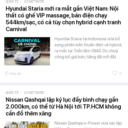
QUỐC TẾ
-
22 GIỜ TRƯỚC
Hyundai Staria mới ra mắt gần Việt Nam: Nội
thất có ghế VIP massage, bản điện chạy
544km/sạc, có cả tùy chọn hybrid cạnh tranh
Carnival
Hyundai Staria tại Indonesia vừa bổ
sung phiên bản thuần điện và hybrid,
ra mắt tại Triển lãm GIIAS. Dù chưa
công bố giá bán, hãng đã mở đặt…
0
Chia sẻ
QUỐC TẾ
-
22 GIỜ TRƯỚC
Nissan Qashqai lập kỷ lục đầy bình chạy gần
2.000km, có thể từ Hà Nội tới TP.HCM không
cần đổ thêm xăng
Nissan Qashqai e-Power vừa xác lập