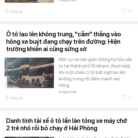
4 ngày trước
0
Chia sẻ
Ô tô lao lên không trung, "cắm" thẳng vào
hông xe buýt đang chạy trên đường: Hiện
trường khiến ai cũng sững sờ
Một vụ tai nạn giao thông hy hữu xảy
ra tại thành phố Brisbane (Australia)
khi một chiếc ô tô bất ngờ lao lên
không trung rồi đâm mạnh vào
hông…
8 ngày trước
0
Chia sẻ
Danh tính tài xế ô tô lấn làn tông xe máy chở
2 trẻ nhỏ rồi bỏ chạy ở Hải Phòng