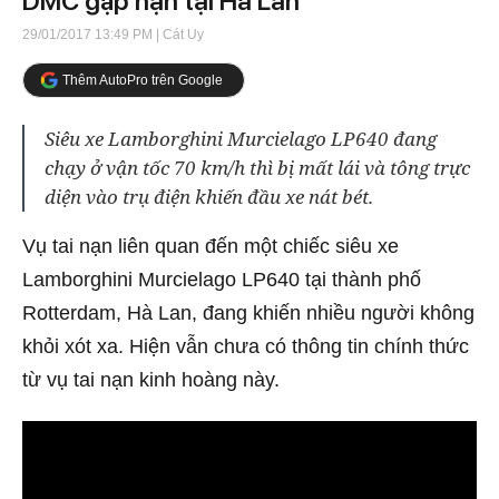
DMC gặp nạn tại Hà Lan
29/01/2017 13:49 PM
| Cát Uy
Thêm AutoPro trên Google
Siêu xe Lamborghini Murcielago LP640 đang
chạy ở vận tốc 70 km/h thì bị mất lái và tông trực
diện vào trụ điện khiến đầu xe nát bét.
Vụ tai nạn liên quan đến một chiếc siêu xe
Lamborghini Murcielago LP640 tại thành phố
Rotterdam, Hà Lan, đang khiến nhiều người không
khỏi xót xa. Hiện vẫn chưa có thông tin chính thức
từ vụ tai nạn kinh hoàng này.