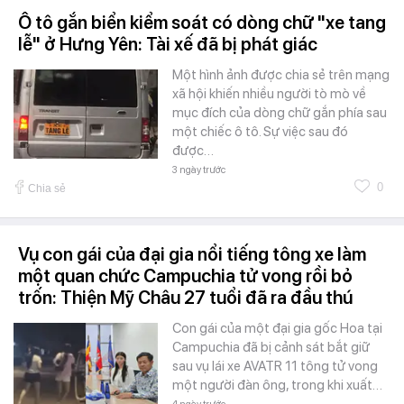
Ô tô gắn biển kiểm soát có dòng chữ "xe tang
lễ" ở Hưng Yên: Tài xế đã bị phát giác
Một hình ảnh được chia sẻ trên mạng
xã hội khiến nhiều người tò mò về
mục đích của dòng chữ gắn phía sau
một chiếc ô tô. Sự việc sau đó
được…
3 ngày trước
0
Chia sẻ
Vụ con gái của đại gia nổi tiếng tông xe làm
một quan chức Campuchia tử vong rồi bỏ
trốn: Thiện Mỹ Châu 27 tuổi đã ra đầu thú
Con gái của một đại gia gốc Hoa tại
Campuchia đã bị cảnh sát bắt giữ
sau vụ lái xe AVATR 11 tông tử vong
một người đàn ông, trong khi xuất…