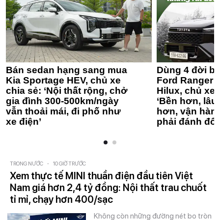
Bán sedan hạng sang mua
Dùng 4 đời bá
Kia Sportage HEV, chủ xe
Ford Ranger 
chia sẻ: ‘Nội thất rộng, chở
Hilux, chủ xe 
gia đình 300-500km/ngày
‘Bền hơn, lâu 
vẫn thoải mái, đi phố như
hơn, vận hàn
xe điện’
phải đánh đổi
TRONG NƯỚC
-
10 GIỜ TRƯỚC
Xem thực tế MINI thuần điện đầu tiên Việt
Nam giá hơn 2,4 tỷ đồng: Nội thất trau chuốt
tỉ mỉ, chạy hơn 400/sạc
Không còn những đường nét bo tròn