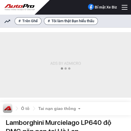
Bí mật Xe Biz
Trên Ghế
Tôi làm thật Bạn hiểu thấu
Ô tô
Tai nạn giao thông
Lamborghini Murcielago LP640 độ