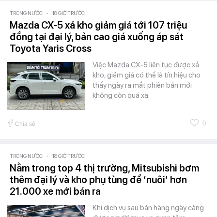
TRONG NƯỚC
-
18 GIỜ TRƯỚC
Mazda CX-5 xả kho giảm giá tới 107 triệu
đồng tại đại lý, bản cao giá xuống áp sát
Toyota Yaris Cross
Việc Mazda CX-5 liên tục được xả
kho, giảm giá có thể là tín hiệu cho
thấy ngày ra mắt phiên bản mới
không còn quá xa.
0
Chia sẻ
TRONG NƯỚC
-
18 GIỜ TRƯỚC
Nằm trong top 4 thị trường, Mitsubishi bơm
thêm đại lý và kho phụ tùng để ‘nuôi’ hơn
21.000 xe mới bán ra
Khi dịch vụ sau bán hàng ngày càng