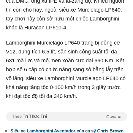
của DMC, ống xả IPE và la-zăng độ. Nhiều nguồn
tin còn cho hay, ngoài siêu xe Murcielago LP640,
tay chơi này còn sở hữu một chiếc Lamborghini
khác là Huracan LP610-4.
Lamborghini Murcielago LP640 trang bị động cơ
V12, dung tích 6.5 lít, sản sinh công suất tối đa
631 mã lực và mô-men xoắn cực đại 660 Nm. Kết
hợp số 6 cấp có chức năng sang số bằng lẫy trên
vô lăng, siêu xe Lamborghini Murcielago LP640 có
khả năng tăng tốc 0-100 km/h trong 3 giây trước
khi đạt tốc độ tối đa 340 km/h.
Theo
Trí Thức Trẻ
Copy link
Siêu xe Lamborghini Aventador của ca sỹ Chris Brown