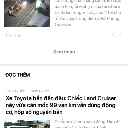
Lực lượng chức năng xác định được
danh tính, lỗi vi phạm của tài xế lái ô
tô lấn làn tông xe máy chở 2 trẻ nhỏ
rồi bỏ chạy trong đêm ở Hải Phòng.
9 ngày trước
0
Chia sẻ
Xem thêm
ĐỌC THÊM
TRONG NƯỚC
-
6 GIỜ TRƯỚC
Xe Toyota bền đến đâu: Chiếc Land Cruiser
này vừa cán mốc 99 vạn km vẫn dùng động
cơ, hộp số nguyên bản
Chiếc xe chỉ còn cách đúng 1 km để
cán mốc 1 triệu km lưu hành.