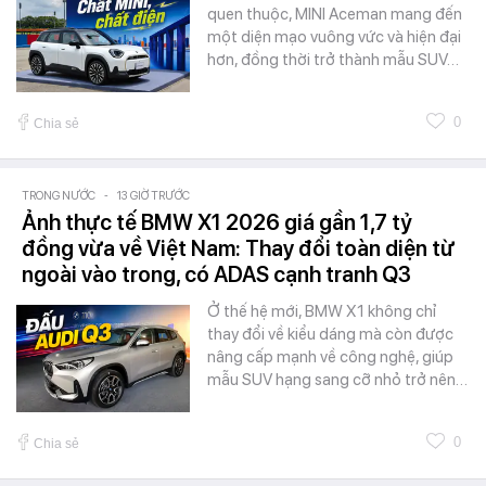
quen thuộc, MINI Aceman mang đến
một diện mạo vuông vức và hiện đại
hơn, đồng thời trở thành mẫu SUV…
0
Chia sẻ
TRONG NƯỚC
-
13 GIỜ TRƯỚC
Ảnh thực tế BMW X1 2026 giá gần 1,7 tỷ
đồng vừa về Việt Nam: Thay đổi toàn diện từ
ngoài vào trong, có ADAS cạnh tranh Q3
Ở thế hệ mới, BMW X1 không chỉ
thay đổi về kiểu dáng mà còn được
nâng cấp mạnh về công nghệ, giúp
mẫu SUV hạng sang cỡ nhỏ trở nên…
0
Chia sẻ