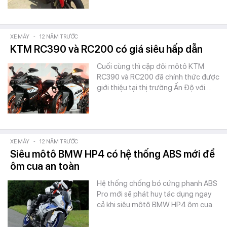
XE MÁY
-
12 NĂM TRƯỚC
KTM RC390 và RC200 có giá siêu hấp dẫn
Cuối cùng thì cặp đôi môtô KTM
RC390 và RC200 đã chính thức được
giới thiệu tại thị trường Ấn Độ với…
XE MÁY
-
12 NĂM TRƯỚC
Siêu môtô BMW HP4 có hệ thống ABS mới để
ôm cua an toàn
Hệ thống chống bó cứng phanh ABS
Pro mới sẽ phát huy tác dụng ngay
cả khi siêu môtô BMW HP4 ôm cua.