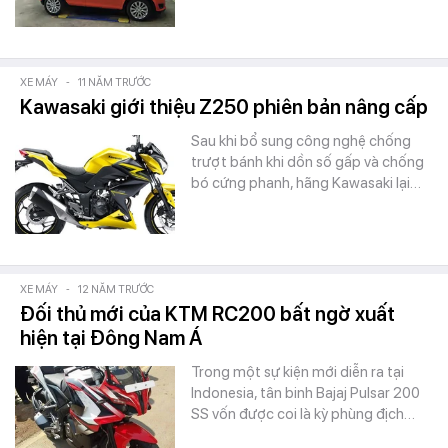
XE MÁY
-
11 NĂM TRƯỚC
Kawasaki giới thiệu Z250 phiên bản nâng cấp
Sau khi bổ sung công nghệ chống
trượt bánh khi dồn số gấp và chống
bó cứng phanh, hãng Kawasaki lại…
XE MÁY
-
12 NĂM TRƯỚC
Đối thủ mới của KTM RC200 bất ngờ xuất
hiện tại Đông Nam Á
Trong một sự kiện mới diễn ra tại
Indonesia, tân binh Bajaj Pulsar 200
SS vốn được coi là kỳ phùng địch…