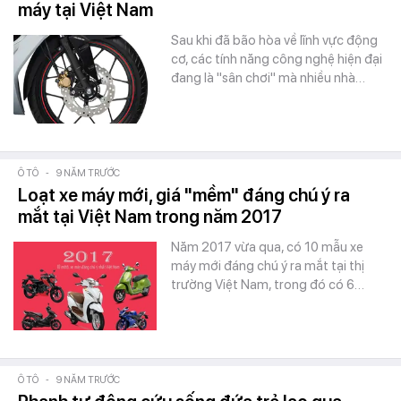
máy tại Việt Nam
Sau khi đã bão hòa về lĩnh vực động
cơ, các tính năng công nghệ hiện đại
đang là "sân chơi" mà nhiều nhà…
Ô TÔ
-
9 NĂM TRƯỚC
Loạt xe máy mới, giá "mềm" đáng chú ý ra
mắt tại Việt Nam trong năm 2017
Năm 2017 vừa qua, có 10 mẫu xe
máy mới đáng chú ý ra mắt tại thị
trường Việt Nam, trong đó có 6…
Ô TÔ
-
9 NĂM TRƯỚC