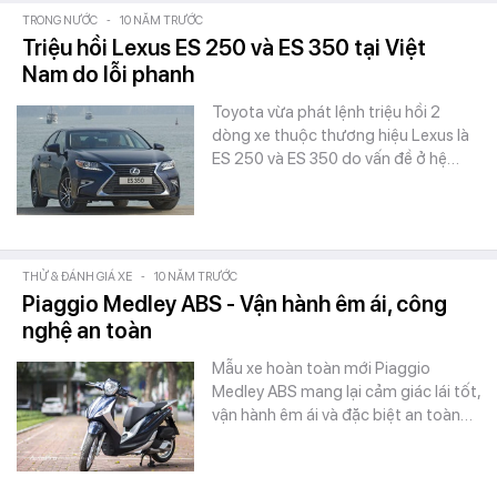
TRONG NƯỚC
-
10 NĂM TRƯỚC
Triệu hồi Lexus ES 250 và ES 350 tại Việt
Nam do lỗi phanh
Toyota vừa phát lệnh triệu hồi 2
dòng xe thuộc thương hiệu Lexus là
ES 250 và ES 350 do vấn đề ở hệ…
THỬ & ĐÁNH GIÁ XE
-
10 NĂM TRƯỚC
Piaggio Medley ABS - Vận hành êm ái, công
nghệ an toàn
Mẫu xe hoàn toàn mới Piaggio
Medley ABS mang lại cảm giác lái tốt,
vận hành êm ái và đặc biệt an toàn…