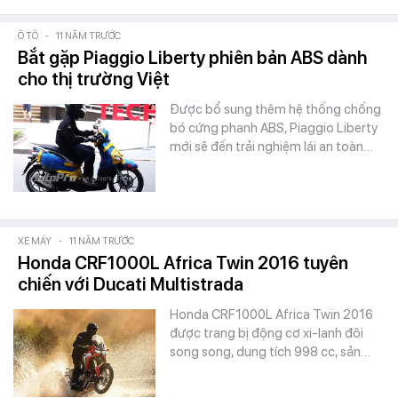
Ô TÔ
-
11 NĂM TRƯỚC
Bắt gặp Piaggio Liberty phiên bản ABS dành
cho thị trường Việt
Được bổ sung thêm hệ thống chống
bó cứng phanh ABS, Piaggio Liberty
mới sẽ đến trải nghiệm lái an toàn…
XE MÁY
-
11 NĂM TRƯỚC
Honda CRF1000L Africa Twin 2016 tuyên
chiến với Ducati Multistrada
Honda CRF1000L Africa Twin 2016
được trang bị động cơ xi-lanh đôi
song song, dung tích 998 cc, sản…