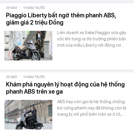
XE MÁY
-
11 NĂM TRƯỚC
Piaggio Liberty bất ngờ thêm phanh ABS,
giảm giá 2 triệu Đồng
Liên doanh xe Italia Piaggio vừa gây
sốc khi tung ra thị trường phiên bản
mới của mẫu Liberty với động cơ…
XE MÁY
-
11 NĂM TRƯỚC
Khám phá nguyên lý hoạt động của hệ thống
phanh ABS trên xe ga
ABS hay còn gọi là hệ thống chống
bó cứng phanh nay đã không còn là
trang bị chỉ phổ biến trên xe ô tô,…