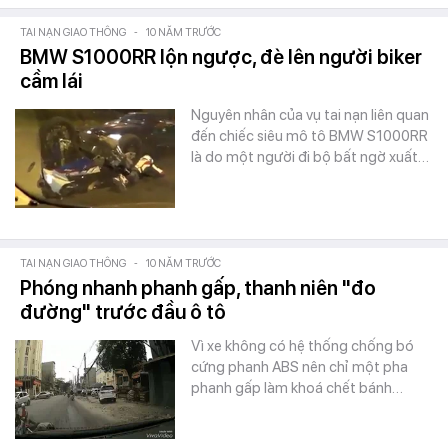
TAI NẠN GIAO THÔNG
-
10 NĂM TRƯỚC
BMW S1000RR lộn ngược, đè lên người biker
cầm lái
Nguyên nhân của vụ tai nạn liên quan
đến chiếc siêu mô tô BMW S1000RR
là do một người đi bộ bất ngờ xuất…
TAI NẠN GIAO THÔNG
-
10 NĂM TRƯỚC
Phóng nhanh phanh gấp, thanh niên "đo
đường" trước đầu ô tô
Vì xe không có hệ thống chống bó
cứng phanh ABS nên chỉ một pha
phanh gấp làm khoá chết bánh…