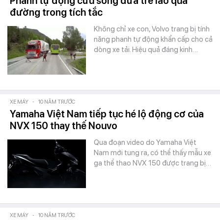
Phanh tự động cứu sống đứa trẻ lao qua
đường trong tích tắc
Không chỉ xe con, Volvo trang bị tính
năng phanh tự động khẩn cấp cho cả
dòng xe tải. Hiệu quả đáng kinh…
XE MÁY
-
10 NĂM TRƯỚC
Yamaha Việt Nam tiếp tục hé lộ động cơ của
NVX 150 thay thế Nouvo
Qua đoạn video do Yamaha Việt
Nam mới tung ra, có thể thấy mẫu xe
ga thể thao NVX 150 được trang bị…
XE MÁY
-
10 NĂM TRƯỚC