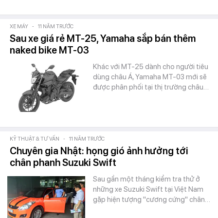
XE MÁY
-
11 NĂM TRƯỚC
Sau xe giá rẻ MT-25, Yamaha sắp bán thêm
naked bike MT-03
Khác với MT-25 dành cho người tiêu
dùng châu Á, Yamaha MT-03 mới sẽ
được phân phối tại thị trường châu…
KỸ THUẬT & TƯ VẤN
-
11 NĂM TRƯỚC
Chuyên gia Nhật: họng gió ảnh hưởng tới
chân phanh Suzuki Swift
Sau gần một tháng kiểm tra thử ở
những xe Suzuki Swift tại Việt Nam
gặp hiện tượng "cương cứng" chân…