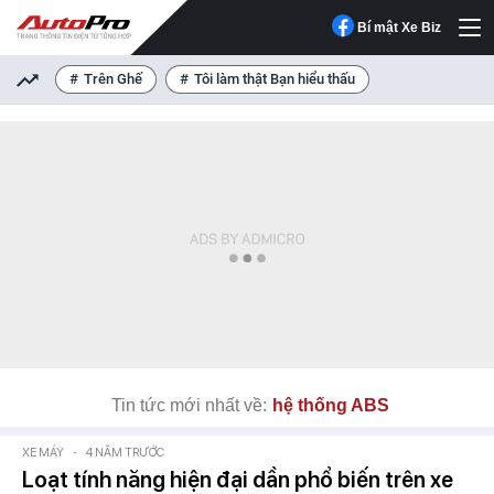
Bí mật Xe Biz
Trên Ghế
Tôi làm thật Bạn hiểu thấu
Tin tức mới nhất về:
hệ thống ABS
XE MÁY
-
4 NĂM TRƯỚC
Loạt tính năng hiện đại dần phổ biến trên xe