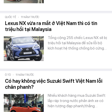
QUỐC TẾ
-
11 NĂM TRƯỚC
Lexus NX vừa ra mắt ở Việt Nam thì có tin
triệu hồi tại Malaysia
Tổng cộng 255 chiếc Lexus NX sẽ bị
triệu hồi tại Malaysia để sửa lỗi bộ
kích hoạt hệ thống chống bó cứng…
Ô TÔ
-
11 NĂM TRƯỚC
Có hay không việc Suzuki Swift Việt Nam lỗi
chân phanh?
Nhiều khách hàng mua Suzuki Swift
lắp ráp trong nước phản ánh xe có
hiện tượng đạp phanh/thắng…