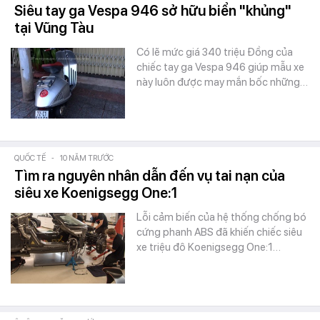
Siêu tay ga Vespa 946 sở hữu biển "khủng"
tại Vũng Tàu
Có lẽ mức giá 340 triệu Đồng của
chiếc tay ga Vespa 946 giúp mẫu xe
này luôn được may mắn bốc những…
QUỐC TẾ
-
10 NĂM TRƯỚC
Tìm ra nguyên nhân dẫn đến vụ tai nạn của
siêu xe Koenigsegg One:1
Lỗi cảm biến của hệ thống chống bó
cứng phanh ABS đã khiến chiếc siêu
xe triệu đô Koenigsegg One:1…