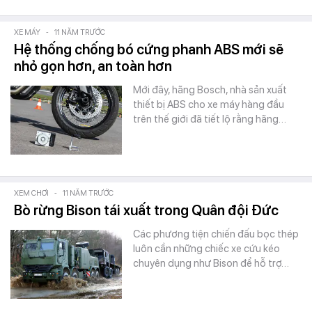
XE MÁY
-
11 NĂM TRƯỚC
Hệ thống chống bó cứng phanh ABS mới sẽ
nhỏ gọn hơn, an toàn hơn
Mới đây, hãng Bosch, nhà sản xuất
thiết bị ABS cho xe máy hàng đầu
trên thế giới đã tiết lộ rằng hãng…
XEM CHƠI
-
11 NĂM TRƯỚC
Bò rừng Bison tái xuất trong Quân đội Đức
Các phương tiện chiến đấu bọc thép
luôn cần những chiếc xe cứu kéo
chuyên dụng như Bison để hỗ trợ…