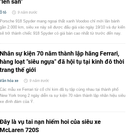
"lên sàn"
Ô tô
9 năm trước
Porsche 918 Spyder mang ngoại thất xanh Voodoo chỉ mới lăn bánh
gần 2.000 km, siêu xe này sẽ được đấu giá vào ngày 19/10 và dự kiến
sẽ trở thành chiếc 918 Spyder có giá bán cao nhất từ trước đến nay.
Nhân sự kiện 70 năm thành lập hãng Ferrari,
hàng loạt "siêu ngựa" đã hội tụ tại kinh đô thời
trang thế giới
Văn hóa xe
9 năm trước
Các mẫu xe Ferrari từ cổ chí kim đã tụ tập cùng nhau tại thành phố
New York trong 2 ngày diễn ra sự kiện 70 năm thành lập nhãn hiệu siêu
xe đình đám của Ý.
Đây là vụ tai nạn hiếm hoi của siêu xe
McLaren 720S