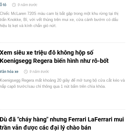
Ô tô
9 năm trước
Chiếc McLaren 720S màu cam bị bắt gặp trong một khu rừng tại thị
trấn Knokke, Bỉ, với vết thủng trên mui xe, cửa cánh bướm có dấu
hiệu bị kẹt và kính chắn gió nứt.
Xem siêu xe triệu đô không hộp số
Koenigsegg Regera biến hình như rô-bốt
Văn hóa xe
9 năm trước
Koenigsegg Regera mất khoảng 20 giây để mở tung bộ cửa cắt kéo và
nắp capô trước/sau chỉ thông qua 1 nút bấm trên chìa khóa.
Dù đã "cháy hàng" nhưng Ferrari LaFerrari mui
trần vẫn được các đại lý chào bán