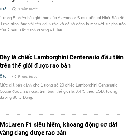
Ô tô
9 năm trước
1 trong 5 phiên bản giới hạn của Aventador S mui trần tại Nhật Bản đã
được trình làng với tên gọi nước và có bộ cánh lạ mắt với sự pha trộn
của 2 màu sắc xanh dương và đen.
Đây là chiếc Lamborghini Centenario đầu tiên
trên thế giới được rao bán
Ô tô
9 năm trước
Mức giá bán dành cho 1 trong số 20 chiếc Lamborghini Centenario
Coupe được sản xuất trên toàn thế giới là 3,475 triệu USD, tương
đương 80 tỷ Đồng.
McLaren F1 siêu hiếm, khoang động cơ dát
vàng đang được rao bán