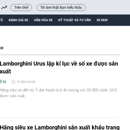
Trên Ghế
Tôi làm thật Bạn hiểu thấu
TÔ
ĐÁNH GIÁ XE
VĂN HÓA XE
KỸ THUẬT VÀ TƯ VẤN
XE MÁY
xe
Lamborghini Urus lập kỉ lục về số xe được sản
xuất
Ô tô
4 năm trước
Hãng siêu xe đến từ Ý đạt thành tích ấn tượng với 20.000 chiếc SUV
được sản xuất.
Hãng siêu xe Lamborghini sản xuất khẩu trang