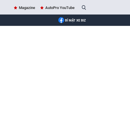
Magazine
AutoPro YouTube
BÍ MẬT XE BIZ