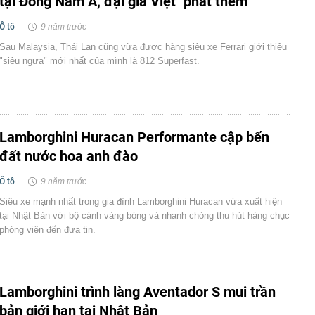
tại Đông Nam Á, đại gia Việt "phát thèm"
Ô tô
9 năm trước
Sau Malaysia, Thái Lan cũng vừa được hãng siêu xe Ferrari giới thiệu
"siêu ngựa" mới nhất của mình là 812 Superfast.
Lamborghini Huracan Performante cập bến
đất nước hoa anh đào
Ô tô
9 năm trước
Siêu xe mạnh nhất trong gia đình Lamborghini Huracan vừa xuất hiện
tại Nhật Bản với bộ cánh vàng bóng và nhanh chóng thu hút hàng chục
phóng viên đến đưa tin.
Lamborghini trình làng Aventador S mui trần
bản giới hạn tại Nhật Bản