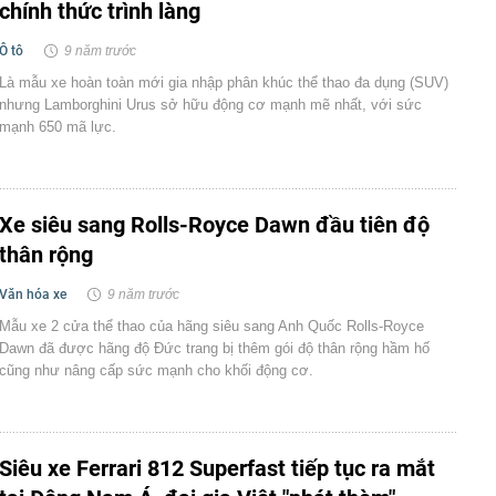
chính thức trình làng
Ô tô
9 năm trước
Là mẫu xe hoàn toàn mới gia nhập phân khúc thể thao đa dụng (SUV)
nhưng Lamborghini Urus sở hữu động cơ mạnh mẽ nhất, với sức
mạnh 650 mã lực.
Xe siêu sang Rolls-Royce Dawn đầu tiên độ
thân rộng
Văn hóa xe
9 năm trước
Mẫu xe 2 cửa thể thao của hãng siêu sang Anh Quốc Rolls-Royce
Dawn đã được hãng độ Đức trang bị thêm gói độ thân rộng hầm hố
cũng như nâng cấp sức mạnh cho khối động cơ.
Siêu xe Ferrari 812 Superfast tiếp tục ra mắt