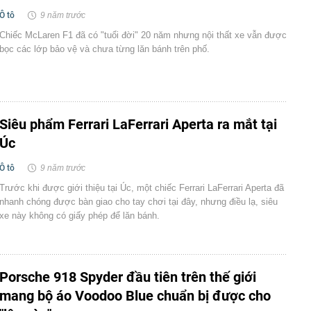
Ô tô
9 năm trước
Chiếc McLaren F1 đã có "tuổi đời" 20 năm nhưng nội thất xe vẫn được
bọc các lớp bảo vệ và chưa từng lăn bánh trên phố.
Siêu phẩm Ferrari LaFerrari Aperta ra mắt tại
Úc
Ô tô
9 năm trước
Trước khi được giới thiệu tại Úc, một chiếc Ferrari LaFerrari Aperta đã
nhanh chóng được bàn giao cho tay chơi tại đây, nhưng điều lạ, siêu
xe này không có giấy phép để lăn bánh.
Porsche 918 Spyder đầu tiên trên thế giới
mang bộ áo Voodoo Blue chuẩn bị được cho