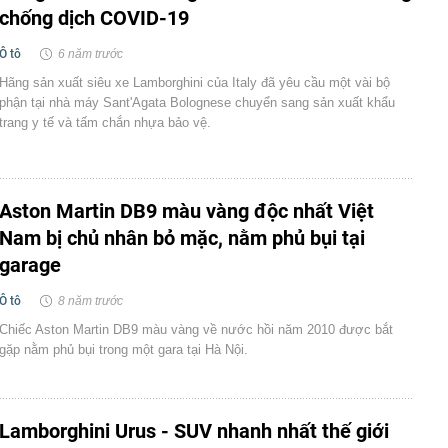
chống dịch COVID-19
Ô tô
6 năm trước
Hãng sản xuất siêu xe Lamborghini của Italy đã yêu cầu một vài bộ
phận tại nhà máy Sant'Agata Bolognese chuyển sang sản xuất khẩu
trang y tế và tấm chắn nhựa bảo vệ.
Aston Martin DB9 màu vàng độc nhất Việt
Nam bị chủ nhân bỏ mặc, nằm phủ bụi tại
garage
Ô tô
8 năm trước
Chiếc Aston Martin DB9 màu vàng về nước hồi năm 2010 được bắt
gặp nằm phủ bụi trong một gara tại Hà Nội.
Lamborghini Urus - SUV nhanh nhất thế giới