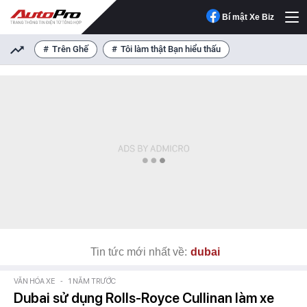
Bí mật Xe Biz
Trên Ghế
Tôi làm thật Bạn hiểu thấu
Tin tức mới nhất về:
dubai
VĂN HÓA XE
-
1 NĂM TRƯỚC
Dubai sử dụng Rolls-Royce Cullinan làm xe