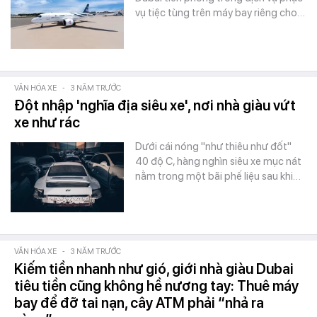
vụ tiệc tùng trên máy bay riêng cho…
VĂN HÓA XE
-
3 NĂM TRƯỚC
Đột nhập 'nghĩa địa siêu xe', nơi nhà giàu vứt
xe như rác
Dưới cái nóng "như thiêu như đốt"
40 độ C, hàng nghìn siêu xe mục nát
nằm trong một bãi phế liệu sau khi…
VĂN HÓA XE
-
3 NĂM TRƯỚC
Kiếm tiền nhanh như gió, giới nhà giàu Dubai
tiêu tiền cũng không hề nương tay: Thuê máy
bay để đỡ tai nạn, cây ATM phải “nhả ra