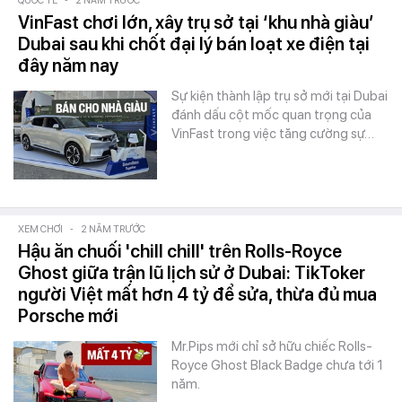
QUỐC TẾ
-
2 NĂM TRƯỚC
VinFast chơi lớn, xây trụ sở tại ‘khu nhà giàu’
Dubai sau khi chốt đại lý bán loạt xe điện tại
đây năm nay
Sự kiện thành lập trụ sở mới tại Dubai
đánh dấu cột mốc quan trọng của
VinFast trong việc tăng cường sự…
XEM CHƠI
-
2 NĂM TRƯỚC
Hậu ăn chuối 'chill chill' trên Rolls-Royce
Ghost giữa trận lũ lịch sử ở Dubai: TikToker
người Việt mất hơn 4 tỷ để sửa, thừa đủ mua
Porsche mới
Mr.Pips mới chỉ sở hữu chiếc Rolls-
Royce Ghost Black Badge chưa tới 1
năm.