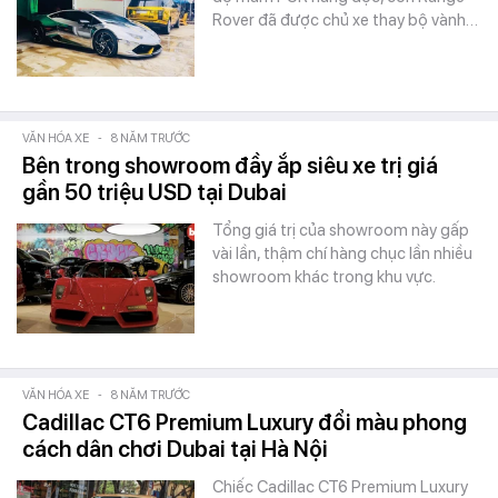
Rover đã được chủ xe thay bộ vành…
VĂN HÓA XE
-
8 NĂM TRƯỚC
Bên trong showroom đầy ắp siêu xe trị giá
gần 50 triệu USD tại Dubai
Tổng giá trị của showroom này gấp
vài lần, thậm chí hàng chục lần nhiều
showroom khác trong khu vực.
VĂN HÓA XE
-
8 NĂM TRƯỚC
Cadillac CT6 Premium Luxury đổi màu phong
cách dân chơi Dubai tại Hà Nội
Chiếc Cadillac CT6 Premium Luxury