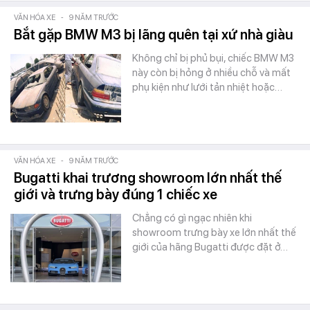
VĂN HÓA XE
-
9 NĂM TRƯỚC
Bắt gặp BMW M3 bị lãng quên tại xứ nhà giàu
Không chỉ bị phủ bụi, chiếc BMW M3
này còn bị hỏng ở nhiều chỗ và mất
phụ kiện như lưới tản nhiệt hoặc…
VĂN HÓA XE
-
9 NĂM TRƯỚC
Bugatti khai trương showroom lớn nhất thế
giới và trưng bày đúng 1 chiếc xe
Chẳng có gì ngạc nhiên khi
showroom trưng bày xe lớn nhất thế
giới của hãng Bugatti được đặt ở…