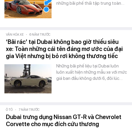
những bãi phế thải tập trung toàn…
VĂN HÓA XE
-
6 NĂM TRƯỚC
‘Bãi rác’ tại Dubai không bao giờ thiếu siêu
xe: Toàn những cái tên đáng mơ ước của đại
gia Việt nhưng bị bỏ rơi không thương tiếc
Những bãi phế liệu tại Dubai luôn
luôn xuất hiện những mẫu xe với mức
giá ban đầu không dưới 6, đôi lúc…
Ô TÔ
-
7 NĂM TRƯỚC
Dubai trưng dụng Nissan GT-R và Chevrolet
Corvette cho mục đích cứu thương