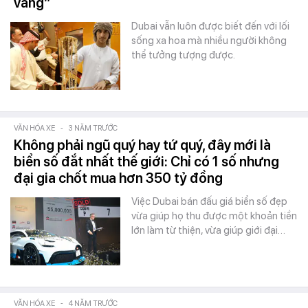
vàng”
Dubai vẫn luôn được biết đến với lối
sống xa hoa mà nhiều người không
thể tưởng tượng được.
VĂN HÓA XE
-
3 NĂM TRƯỚC
Không phải ngũ quý hay tứ quý, đây mới là
biển số đắt nhất thế giới: Chỉ có 1 số nhưng
đại gia chốt mua hơn 350 tỷ đồng
Việc Dubai bán đấu giá biển số đẹp
vừa giúp họ thu được một khoản tiền
lớn làm từ thiện, vừa giúp giới đại…
VĂN HÓA XE
-
4 NĂM TRƯỚC