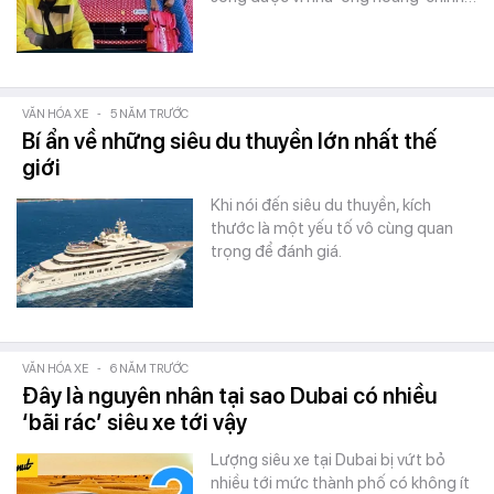
VĂN HÓA XE
-
5 NĂM TRƯỚC
Bí ẩn về những siêu du thuyền lớn nhất thế
giới
Khi nói đến siêu du thuyền, kích
thước là một yếu tố vô cùng quan
trọng để đánh giá.
VĂN HÓA XE
-
6 NĂM TRƯỚC
Đây là nguyên nhân tại sao Dubai có nhiều
‘bãi rác’ siêu xe tới vậy
Lượng siêu xe tại Dubai bị vứt bỏ
nhiều tới mức thành phố có không ít