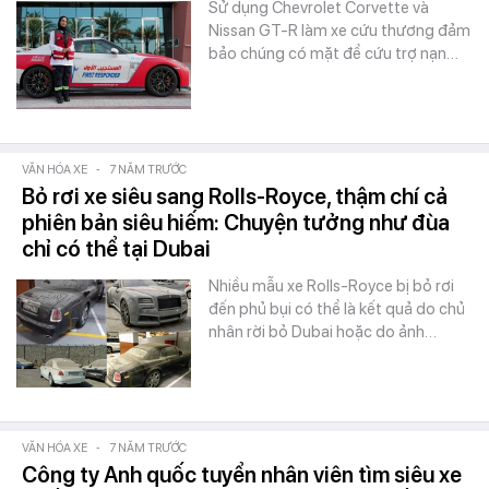
Sử dụng Chevrolet Corvette và
Nissan GT-R làm xe cứu thương đảm
bảo chúng có mặt để cứu trợ nạn…
VĂN HÓA XE
-
7 NĂM TRƯỚC
Bỏ rơi xe siêu sang Rolls-Royce, thậm chí cả
phiên bản siêu hiếm: Chuyện tưởng như đùa
chỉ có thể tại Dubai
Nhiều mẫu xe Rolls-Royce bị bỏ rơi
đến phủ bụi có thể là kết quả do chủ
nhân rời bỏ Dubai hoặc do ảnh…
VĂN HÓA XE
-
7 NĂM TRƯỚC
Công ty Anh quốc tuyển nhân viên tìm siêu xe