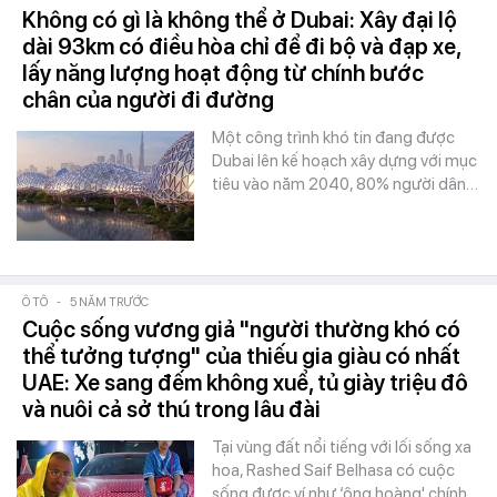
Không có gì là không thể ở Dubai: Xây đại lộ
dài 93km có điều hòa chỉ để đi bộ và đạp xe,
lấy năng lượng hoạt động từ chính bước
chân của người đi đường
Một công trình khó tin đang được
Dubai lên kế hoạch xây dựng với mục
tiêu vào năm 2040, 80% người dân…
Ô TÔ
-
5 NĂM TRƯỚC
Cuộc sống vương giả "người thường khó có
thể tưởng tượng" của thiếu gia giàu có nhất
UAE: Xe sang đếm không xuể, tủ giày triệu đô
và nuôi cả sở thú trong lâu đài
Tại vùng đất nổi tiếng với lối sống xa
hoa, Rashed Saif Belhasa có cuộc
sống được ví như ‘ông hoàng' chính…