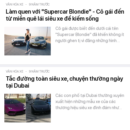
VĂN HÓA XE
-
9 NĂM TRƯỚC
Làm quen với "Supercar Blondie" - Cô gái đến
từ miền quê lái siêu xe để kiếm sống
Cô gái được biết đến dưới cái tên
"Supercar Blondie" đã khiến không ít
người ghen tị vì đăng những hình…
VĂN HÓA XE
-
9 NĂM TRƯỚC
Tắc đường toàn siêu xe, chuyện thường ngày
tại Dubai
Các con phố tại Dubai thường xuyên
xuất hiện những mẫu xe của các
thương hiệu siêu xe đình đám như…