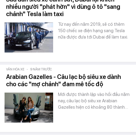
nhiều người "phát hờn" vì dùng ô tô "sang
chảnh" Tesla làm taxi
Từ nay đến năm 2019, sẽ có thêm
150 chiếc xe điện hạng sang Tesla
nữa được đưa tới Dubai để làm taxi.
VĂN HÓA XE
-
9 NĂM TRƯỚC
Arabian Gazelles - Câu lạc bộ siêu xe dành
cho các "mợ chảnh" đam mê tốc độ
Mới được thành lập vào hồi đầu năm
nay, câu lạc bộ siêu xe Arabian
Gazelles hiện có khoảng 80 thành…