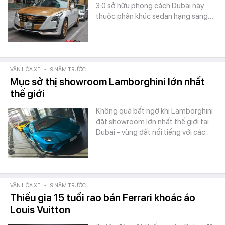
3.0 sở hữu phong cách Dubai này
thuộc phân khúc sedan hạng sang…
VĂN HÓA XE
-
9 NĂM TRƯỚC
Mục sở thị showroom Lamborghini lớn nhất
thế giới
Không quá bất ngờ khi Lamborghini
đặt showroom lớn nhất thế giới tại
Dubai - vùng đất nổi tiếng với các…
VĂN HÓA XE
-
9 NĂM TRƯỚC
Thiếu gia 15 tuổi rao bán Ferrari khoác áo
Louis Vuitton