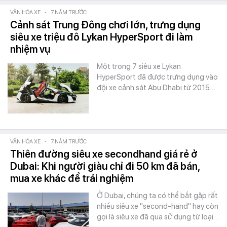
VĂN HÓA XE
-
7 NĂM TRƯỚC
Cảnh sát Trung Đông chơi lớn, trưng dụng
siêu xe triệu đô Lykan HyperSport đi làm
nhiệm vụ
Một trong 7 siêu xe Lykan
HyperSport đã được trưng dụng vào
đội xe cảnh sát Abu Dhabi từ 2015…
VĂN HÓA XE
-
7 NĂM TRƯỚC
Thiên đường siêu xe secondhand giá rẻ ở
Dubai: Khi người giàu chỉ đi 50 km đã bán,
mua xe khác để trải nghiệm
Ở Dubai, chúng ta có thể bắt gặp rất
nhiều siêu xe "second-hand" hay còn
gọi là siêu xe đã qua sử dụng từ loại…