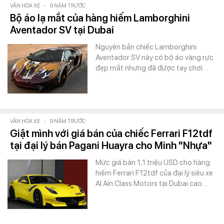
VĂN HÓA XE
-
9 NĂM TRƯỚC
Bộ áo lạ mắt của hàng hiếm Lamborghini
Aventador SV tại Dubai
Nguyên bản chiếc Lamborghini
Aventador SV này có bộ áo vàng rực
đẹp mắt nhưng đã được tay chơi…
VĂN HÓA XE
-
9 NĂM TRƯỚC
Giật mình với giá bán của chiếc Ferrari F12tdf
tại đại lý bán Pagani Huayra cho Minh "Nhựa"
Mức giá bán 1,1 triệu USD cho hàng
hiếm Ferrari F12tdf của đại lý siêu xe
Al Ain Class Motors tại Dubai cao…