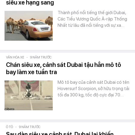
siêu xe hạng sang
Thành phố nổi tiếng thế giới Dubai,
Các Tiểu Vương Quốc Ả-rập Thống
Nhất từ lâu đã nổi tiếng với sự xa…
VĂN HÓA XE
-
9 NĂM TRƯỚC
Chán siêu xe, cảnh sát Dubai tậu hẳn mô tô
bay làm xe tuần tra
Mô tô bay của cảnh sát Dubai có tên
Hoversurf Scorpion, sở hữu trọng tải
tối đa 300 kg, tốc độ cực đại 70…
Ô TÔ
-
9 NĂM TRƯỚC
Sau dàn siêu xe cảnh sát, Dubai lại khiến