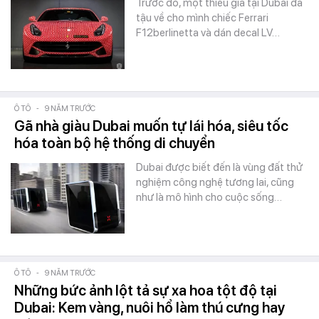
Trước đó, một thiếu gia tại Dubai đã
tậu về cho mình chiếc Ferrari
F12berlinetta và dán decal LV…
Ô TÔ
-
9 NĂM TRƯỚC
Gã nhà giàu Dubai muốn tự lái hóa, siêu tốc
hóa toàn bộ hệ thống di chuyển
Dubai được biết đến là vùng đất thử
nghiệm công nghệ tương lai, cũng
như là mô hình cho cuộc sống…
Ô TÔ
-
9 NĂM TRƯỚC
Những bức ảnh lột tả sự xa hoa tột độ tại
Dubai: Kem vàng, nuôi hổ làm thú cưng hay