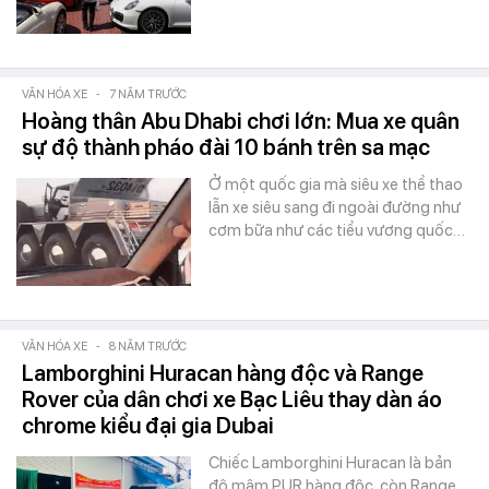
VĂN HÓA XE
-
7 NĂM TRƯỚC
Hoàng thân Abu Dhabi chơi lớn: Mua xe quân
sự độ thành pháo đài 10 bánh trên sa mạc
Ở một quốc gia mà siêu xe thể thao
lẫn xe siêu sang đi ngoài đường như
cơm bữa như các tiểu vương quốc…
VĂN HÓA XE
-
8 NĂM TRƯỚC
Lamborghini Huracan hàng độc và Range
Rover của dân chơi xe Bạc Liêu thay dàn áo
chrome kiểu đại gia Dubai
Chiếc Lamborghini Huracan là bản
độ mâm PUR hàng độc, còn Range