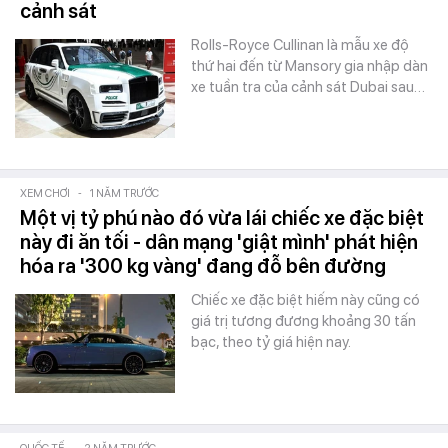
cảnh sát
Rolls-Royce Cullinan là mẫu xe độ
thứ hai đến từ Mansory gia nhập dàn
xe tuần tra của cảnh sát Dubai sau…
XEM CHƠI
-
1 NĂM TRƯỚC
Một vị tỷ phú nào đó vừa lái chiếc xe đặc biệt
này đi ăn tối - dân mạng 'giật mình' phát hiện
hóa ra '300 kg vàng' đang đỗ bên đường
Chiếc xe đặc biệt hiếm này cũng có
giá trị tương đương khoảng 30 tấn
bạc, theo tỷ giá hiện nay.