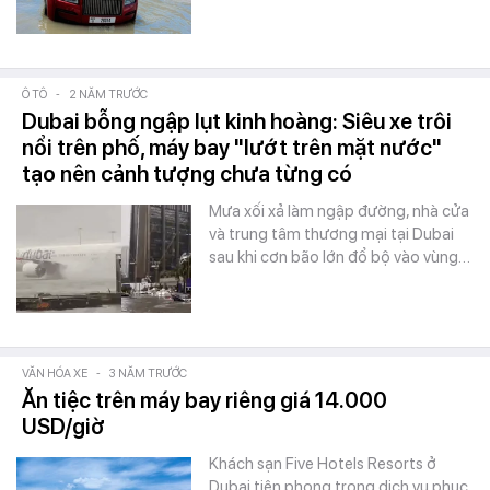
Ô TÔ
-
2 NĂM TRƯỚC
Dubai bỗng ngập lụt kinh hoàng: Siêu xe trôi
nổi trên phố, máy bay "lướt trên mặt nước"
tạo nên cảnh tượng chưa từng có
Mưa xối xả làm ngập đường, nhà cửa
và trung tâm thương mại tại Dubai
sau khi cơn bão lớn đổ bộ vào vùng…
VĂN HÓA XE
-
3 NĂM TRƯỚC
Ăn tiệc trên máy bay riêng giá 14.000
USD/giờ
Khách sạn Five Hotels Resorts ở
Dubai tiên phong trong dịch vụ phục