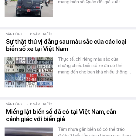
mang biển số Quân đội giả xuất…
VĂN HÓA XE
-
8 NĂM TRƯỚC
Sự thật thú vị đằng sau màu sắc của các loại
biển số xe tại Việt Nam
Thực tế, chỉ riêng màu sắc của
những chiếc biển số xe đã có thể
mang đến cho bạn khá nhiều thông…
VĂN HÓA XE
-
8 NĂM TRƯỚC
Miếng lật biển số đã có tại Việt Nam, cần
cảnh giác với biển giả
Tấm nhựa gắn biển số có thể tráo
được 2 biển lẫn nhau thông qua thao