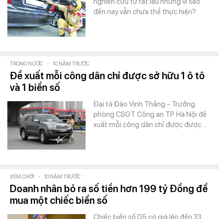
nghiên cứu từ rất lâu nhưng vì sao
đến nay vẫn chưa thể thực hiện?
TRONG NƯỚC
-
10 NĂM TRƯỚC
Đề xuất mỗi công dân chỉ được sở hữu 1 ô tô
và 1 biển số
Đại tá Đào Vịnh Thắng - Trưởng
phòng CSGT Công an TP Hà Nội đề
xuất mỗi công dân chỉ được được…
XEM CHƠI
-
10 NĂM TRƯỚC
Doanh nhân bỏ ra số tiền hơn 199 tỷ Đồng để
mua một chiếc biển số
Chiếc biển số D5 có giá lên đến 33