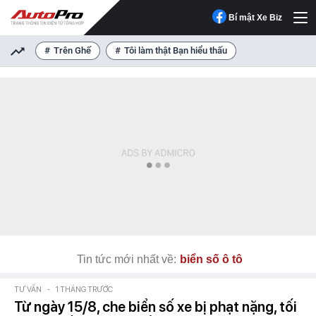
Bí mật Xe Biz
Trên Ghế
Tôi làm thật Bạn hiểu thấu
Tin tức mới nhất về:
biển số ô tô
TƯ VẤN
-
1 THÁNG TRƯỚC
Từ ngày 15/8, che biển số xe bị phạt nặng, tối