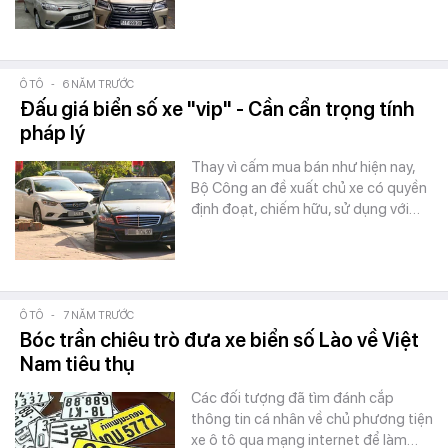
Ô TÔ
-
6 NĂM TRƯỚC
Đấu giá biển số xe "vip" - Cần cẩn trọng tính
pháp lý
Thay vì cấm mua bán như hiện nay,
Bộ Công an đề xuất chủ xe có quyền
định đoạt, chiếm hữu, sử dụng với…
Ô TÔ
-
7 NĂM TRƯỚC
Bóc trần chiêu trò đưa xe biển số Lào về Việt
Nam tiêu thụ
Các đối tượng đã tìm đánh cắp
thông tin cá nhân về chủ phương tiện
xe ô tô qua mạng internet để làm…