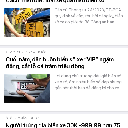
Cách nhận biết loại xe qua màu biển số
Căn cứ Thông tư 24/2023/TT-BCA
quy định về cấp, thu hồi đăng ký, biển
số xe cơ giới do Bộ Công an ban…
XEM CHƠI
-
2 NĂM TRƯỚC
Cuối năm, dân buôn biển số xe “VIP” ngậm
đắng, cắt lỗ cả trăm triệu đồng
Lợi dụng chủ trương đấu giá biển số
xe ô tô, ôm nhiều biển số đẹp nhưng
gần hết thời hạn để đăng ký cho xe…
Ô TÔ
-
2 NĂM TRƯỚC
Người trúng giá biển xe 30K -999.99 hơn 75