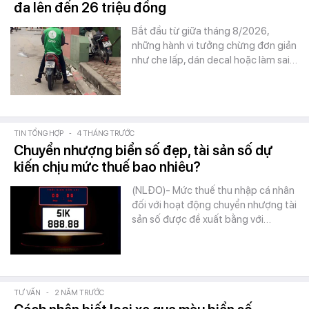
đa lên đến 26 triệu đồng
Bắt đầu từ giữa tháng 8/2026,
những hành vi tưởng chừng đơn giản
như che lấp, dán decal hoặc làm sai…
TIN TỔNG HỢP
-
4 THÁNG TRƯỚC
Chuyển nhượng biển số đẹp, tài sản số dự
kiến chịu mức thuế bao nhiêu?
(NLĐO)- Mức thuế thu nhập cá nhân
đối với hoạt động chuyển nhượng tài
sản số được đề xuất bằng với…
TƯ VẤN
-
2 NĂM TRƯỚC