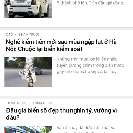
5 thành phố lớn. Tiền đấu giá dùng…
Ô TÔ
-
9 NĂM TRƯỚC
Nghề kiếm tiền mới sau mùa ngập lụt ở Hà
Nội: Chuộc lại biển kiểm soát
Những trận mưa lớn khiến nhiều
tuyến đường chìm trong biển nước
gây khó khăn cho việc đi lại, tuy…
TRONG NƯỚC
-
9 NĂM TRƯỚC
Đấu giá biển số đẹp thu nghìn tỷ, vướng vì
đâu?
Vấn đề này đã được đề xuất và