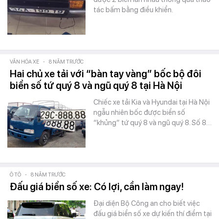
tác bấm bằng điều khiển.
VĂN HÓA XE
-
8 NĂM TRƯỚC
Hai chủ xe tải với “bàn tay vàng” bốc bộ đôi
biển số tứ quý 8 và ngũ quý 8 tại Hà Nội
Chiếc xe tải Kia và Hyundai tại Hà Nội
ngẫu nhiên bốc được biển số
“khủng” tứ quý 8 và ngũ quý 8. Số 8…
Ô TÔ
-
8 NĂM TRƯỚC
Đấu giá biển số xe: Có lợi, cần làm ngay!
Đại diện Bộ Công an cho biết việc
đấu giá biển số xe dự kiến thí điểm tại