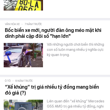
VĂN HÓA XE
-
7 NĂM TRƯỚC
Bốc biển xe mới, người đàn ông méo mặt khi
dính phải cặp đôi số "hạn lớn"
Với những người chơi biển thì những
con số luôn mang nhiều ý nghĩa cực
kỳ quan trọng.
Ô TÔ
-
8 NĂM TRƯỚC
“Xế khủng” trị giá nhiều tỷ đồng mang biển
đỏ giả (?)
Liên quan đến “xế khủng” Mercedes
G55 AMG trị giá nhiều tỷ đồng, nghi