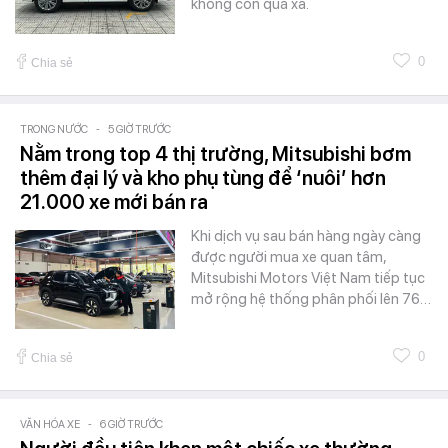
không còn quá xa.
0
Chia sẻ
TRONG NƯỚC
-
5 GIỜ TRƯỚC
Nằm trong top 4 thị trường, Mitsubishi bơm
thêm đại lý và kho phụ tùng để ‘nuôi’ hơn
21.000 xe mới bán ra
Khi dịch vụ sau bán hàng ngày càng
được người mua xe quan tâm,
Mitsubishi Motors Việt Nam tiếp tục
mở rộng hệ thống phân phối lên 76…
0
Chia sẻ
VĂN HÓA XE
-
6 GIỜ TRƯỚC