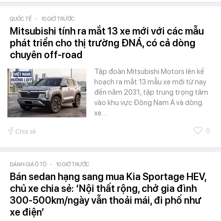
QUỐC TẾ
-
10 GIỜ TRƯỚC
Mitsubishi tính ra mắt 13 xe mới với các mẫu
phát triển cho thị trường ĐNÁ, có cả dòng
chuyên off-road
Tập đoàn Mitsubishi Motors lên kế
hoạch ra mắt 13 mẫu xe mới từ nay
đến năm 2031, tập trung trọng tâm
vào khu vực Đông Nam Á và dòng
xe…
0
Chia sẻ
ĐÁNH GIÁ Ô TÔ
-
10 GIỜ TRƯỚC
Bán sedan hạng sang mua Kia Sportage HEV,
chủ xe chia sẻ: ‘Nội thất rộng, chở gia đình
300-500km/ngày vẫn thoải mái, đi phố như
xe điện’