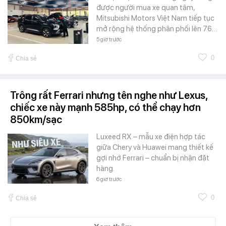
được người mua xe quan tâm,
Mitsubishi Motors Việt Nam tiếp tục
mở rộng hệ thống phân phối lên 76…
5 giờ trước
0
Chia sẻ
Trông rất Ferrari nhưng tên nghe như Lexus,
chiếc xe này mạnh 585hp, có thể chạy hơn
850km/sạc
Luxeed RX – mẫu xe điện hợp tác
giữa Chery và Huawei mang thiết kế
gợi nhớ Ferrari – chuẩn bị nhận đặt
hàng.
6 giờ trước
0
Chia sẻ