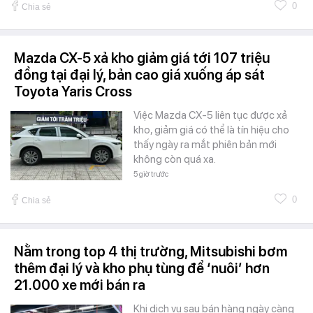
0
Chia sẻ
Mazda CX-5 xả kho giảm giá tới 107 triệu
đồng tại đại lý, bản cao giá xuống áp sát
Toyota Yaris Cross
Việc Mazda CX-5 liên tục được xả
kho, giảm giá có thể là tín hiệu cho
thấy ngày ra mắt phiên bản mới
không còn quá xa.
5 giờ trước
0
Chia sẻ
Nằm trong top 4 thị trường, Mitsubishi bơm
thêm đại lý và kho phụ tùng để ‘nuôi’ hơn
21.000 xe mới bán ra
Khi dịch vụ sau bán hàng ngày càng