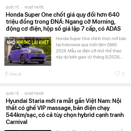
QUỐC TẾ
-
10 GIỜ TRƯỚC
Honda Super One chốt giá quy đổi hơn 640
triệu đồng trong ĐNÁ: Ngang cỡ Morning,
động cơ điện, hộp số giả lập 7 cấp, có ADAS
Honda Super One chính thức mở bán
tại Indonesia qua triển lãm GIIAS
2026. Mẫu xe điện cỡ nhỏ thể thao
này dự kiến giao từ tháng 8/2026,…
0
Chia sẻ
QUỐC TẾ
-
10 GIỜ TRƯỚC
Hyundai Staria mới ra mắt gần Việt Nam: Nội
thất có ghế VIP massage, bản điện chạy
544km/sạc, có cả tùy chọn hybrid cạnh tranh
Carnival