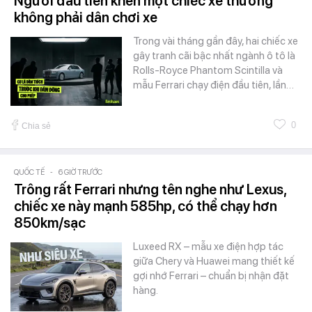
Người đầu tiên khen một chiếc xe thường
không phải dân chơi xe
Trong vài tháng gần đây, hai chiếc xe
gây tranh cãi bậc nhất ngành ô tô là
Rolls-Royce Phantom Scintilla và
mẫu Ferrari chạy điện đầu tiên, lần…
0
Chia sẻ
QUỐC TẾ
-
6 GIỜ TRƯỚC
Trông rất Ferrari nhưng tên nghe như Lexus,
chiếc xe này mạnh 585hp, có thể chạy hơn
850km/sạc
Luxeed RX – mẫu xe điện hợp tác
giữa Chery và Huawei mang thiết kế
gợi nhớ Ferrari – chuẩn bị nhận đặt
hàng.