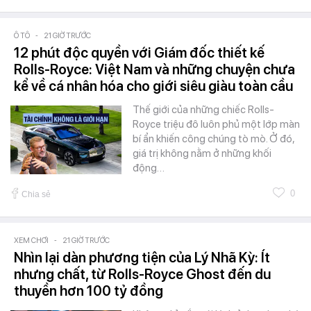
Ô TÔ
-
21 GIỜ TRƯỚC
12 phút độc quyền với Giám đốc thiết kế
Rolls-Royce: Việt Nam và những chuyện chưa
kể về cá nhân hóa cho giới siêu giàu toàn cầu
Thế giới của những chiếc Rolls-
Royce triệu đô luôn phủ một lớp màn
bí ẩn khiến công chúng tò mò. Ở đó,
giá trị không nằm ở những khối
động…
0
Chia sẻ
XEM CHƠI
-
21 GIỜ TRƯỚC
Nhìn lại dàn phương tiện của Lý Nhã Kỳ: Ít
nhưng chất, từ Rolls-Royce Ghost đến du
thuyền hơn 100 tỷ đồng