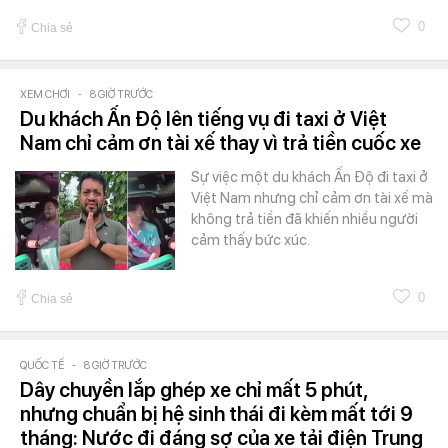
0
Chia sẻ
XEM CHƠI
-
8 GIỜ TRƯỚC
Du khách Ấn Độ lên tiếng vụ đi taxi ở Việt
Nam chỉ cảm ơn tài xế thay vì trả tiền cuốc xe
Sự việc một du khách Ấn Độ đi taxi ở
Việt Nam nhưng chỉ cảm ơn tài xế mà
không trả tiền đã khiến nhiều người
cảm thấy bức xúc.
0
Chia sẻ
QUỐC TẾ
-
8 GIỜ TRƯỚC
Dây chuyền lắp ghép xe chỉ mất 5 phút,
nhưng chuẩn bị hệ sinh thái đi kèm mất tới 9
tháng: Nước đi đáng sợ của xe tải điện Trung