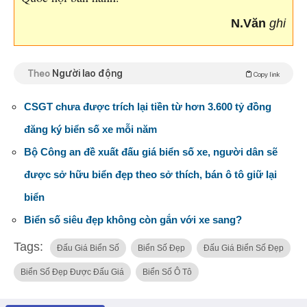
N.Văn
ghi
Theo
Người lao động
Copy link
CSGT chưa được trích lại tiền từ hơn 3.600 tỷ đồng
đăng ký biển số xe mỗi năm
Bộ Công an đề xuất đấu giá biển số xe, người dân sẽ
được sở hữu biển đẹp theo sở thích, bán ô tô giữ lại
biển
Biển số siêu đẹp không còn gắn với xe sang?
Tags:
Đấu Giá Biển Số
Biển Số Đẹp
Đấu Giá Biển Số Đẹp
Biển Số Đẹp Được Đấu Giá
Biển Số Ô Tô