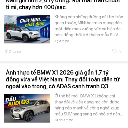
Nam giá hơn 2,4 tỷ đồng: Nội thất trau chuốt
tỉ mỉ, chạy hơn 400/sạc
Không còn những đường nét bo tròn
quen thuộc, MINI Aceman mang đến
một diện mạo vuông vức và hiện đại
hơn, đồng thời trở thành mẫu SUV…
3 giờ trước
0
Chia sẻ
Ảnh thực tế BMW X1 2026 giá gần 1,7 tỷ
đồng vừa về Việt Nam: Thay đổi toàn diện từ
ngoài vào trong, có ADAS cạnh tranh Q3
Ở thế hệ mới, BMW X1 không chỉ
thay đổi về kiểu dáng mà còn được
nâng cấp mạnh về công nghệ, giúp
mẫu SUV hạng sang cỡ nhỏ trở nên…
33 phút trước