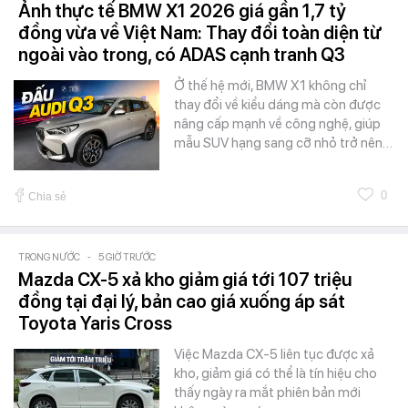
Ảnh thực tế BMW X1 2026 giá gần 1,7 tỷ
đồng vừa về Việt Nam: Thay đổi toàn diện từ
ngoài vào trong, có ADAS cạnh tranh Q3
Ở thế hệ mới, BMW X1 không chỉ
thay đổi về kiểu dáng mà còn được
nâng cấp mạnh về công nghệ, giúp
mẫu SUV hạng sang cỡ nhỏ trở nên…
0
Chia sẻ
TRONG NƯỚC
-
5 GIỜ TRƯỚC
Mazda CX-5 xả kho giảm giá tới 107 triệu
đồng tại đại lý, bản cao giá xuống áp sát
Toyota Yaris Cross
Việc Mazda CX-5 liên tục được xả
kho, giảm giá có thể là tín hiệu cho
thấy ngày ra mắt phiên bản mới