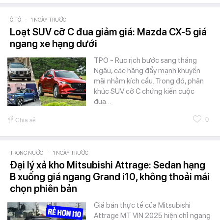
Ô TÔ
-
1 NGÀY TRƯỚC
Loạt SUV cỡ C đua giảm giá: Mazda CX-5 giá
ngang xe hạng dưới
TPO - Rục rịch bước sang tháng
Ngâu, các hãng đẩy mạnh khuyến
mãi nhằm kích cầu. Trong đó, phân
khúc SUV cỡ C chứng kiến cuộc
đua…
0
Chia sẻ
TRONG NƯỚC
-
1 NGÀY TRƯỚC
Đại lý xả kho Mitsubishi Attrage: Sedan hạng
B xuống giá ngang Grand i10, không thoải mái
chọn phiên bản
Giá bán thực tế của Mitsubishi
Attrage MT VIN 2025 hiện chỉ ngang