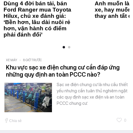
Dùng 4 đời bán tải, bán
Anh muốn làm
Ford Ranger mua Toyota
xe, hay muốn 
Hilux, chủ xe đánh giá:
thay anh tất c
‘Bền hơn, lâu dài nuôi rẻ
hơn, vận hành có điểm
phải đánh đổi’
XE MÁY
-
8 GIỜ TRƯỚC
Khu vực sạc xe điện chung cư cần đáp ứng
những quy định an toàn PCCC nào?
Sạc xe điện chung cư là nhu cầu thiết
yếu nhưng cần tuân thủ nghiêm ngặt
các quy định sạc xe điện và an toàn
PCCC chung cư.
0
Chia sẻ