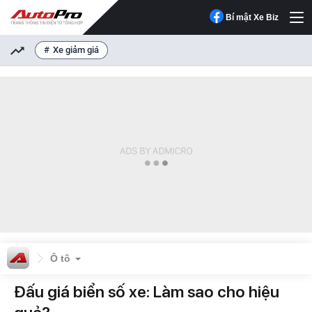
Bí mật Xe Biz
Xe giảm giá
Ô tô
Đấu giá biển số xe: Làm sao cho hiệu