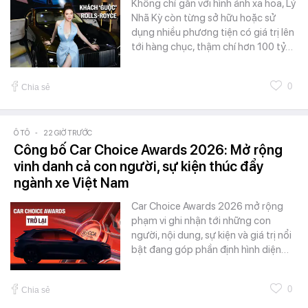
Không chỉ gắn với hình ảnh xa hoa, Lý
Nhã Kỳ còn từng sở hữu hoặc sử
dụng nhiều phương tiện có giá trị lên
tới hàng chục, thậm chí hơn 100 tỷ…
0
Chia sẻ
Ô TÔ
-
22 GIỜ TRƯỚC
Công bố Car Choice Awards 2026: Mở rộng
vinh danh cả con người, sự kiện thúc đẩy
ngành xe Việt Nam
Car Choice Awards 2026 mở rộng
phạm vi ghi nhận tới những con
người, nội dung, sự kiện và giá trị nổi
bật đang góp phần định hình diện…
0
Chia sẻ