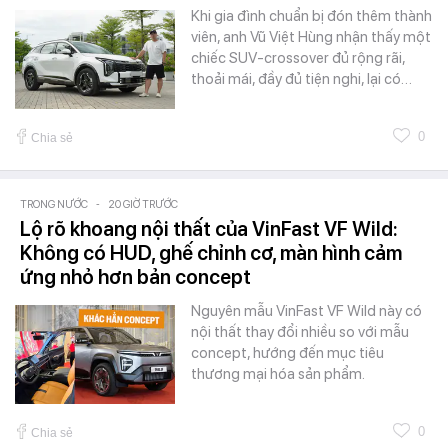
Khi gia đình chuẩn bị đón thêm thành
viên, anh Vũ Việt Hùng nhận thấy một
chiếc SUV-crossover đủ rộng rãi,
thoải mái, đầy đủ tiện nghi, lại có…
0
Chia sẻ
TRONG NƯỚC
-
20 GIỜ TRƯỚC
Lộ rõ khoang nội thất của VinFast VF Wild:
Không có HUD, ghế chỉnh cơ, màn hình cảm
ứng nhỏ hơn bản concept
Nguyên mẫu VinFast VF Wild này có
nội thất thay đổi nhiều so với mẫu
concept, hướng đến mục tiêu
thương mại hóa sản phẩm.
0
Chia sẻ