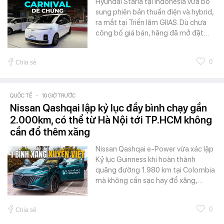
Hyundai Staria tại Indonesia vừa bổ
sung phiên bản thuần điện và hybrid,
ra mắt tại Triển lãm GIIAS. Dù chưa
công bố giá bán, hãng đã mở đặt…
0
Chia sẻ
QUỐC TẾ
-
10 GIỜ TRƯỚC
Nissan Qashqai lập kỷ lục đầy bình chạy gần
2.000km, có thể từ Hà Nội tới TP.HCM không
cần đổ thêm xăng
Nissan Qashqai e-Power vừa xác lập
Kỷ lục Guinness khi hoàn thành
quãng đường 1.980 km tại Colombia
mà không cần sạc hay đổ xăng,…
0
Chia sẻ