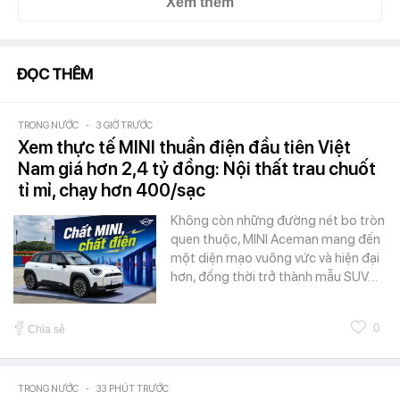
Xem thêm
ĐỌC THÊM
TRONG NƯỚC
-
3 GIỜ TRƯỚC
Xem thực tế MINI thuần điện đầu tiên Việt
Nam giá hơn 2,4 tỷ đồng: Nội thất trau chuốt
tỉ mỉ, chạy hơn 400/sạc
Không còn những đường nét bo tròn
quen thuộc, MINI Aceman mang đến
một diện mạo vuông vức và hiện đại
hơn, đồng thời trở thành mẫu SUV…
0
Chia sẻ
TRONG NƯỚC
-
33 PHÚT TRƯỚC