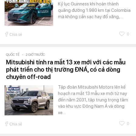
Kỷ lục Guinness khi hoàn thành
quãng đường 1.980 km tại Colombia
mà không cần sạc hay đổ xăng,…
0
Chia sẻ
QUỐC TẾ
-
2 GIỜ TRƯỚC
Mitsubishi tính ra mắt 13 xe mới với các mẫu
phát triển cho thị trường ĐNÁ, có cả dòng
chuyên off-road
Tập đoàn Mitsubishi Motors lên kế
hoạch ra mắt 13 mẫu xe mới từ nay
đến năm 2031, tập trung trọng tâm
vào khu vực Đông Nam Á và dòng
xe…
0
Chia sẻ