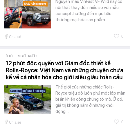
Nguyên mẫu VinFast VF Wild này có
nội thất thay đổi nhiều so với mẫu
concept, hướng đến mục tiêu
thương mại hóa sản phẩm.
0
Chia sẻ
Ô TÔ
-
9 GIỜ TRƯỚC
12 phút độc quyền với Giám đốc thiết kế
Rolls-Royce: Việt Nam và những chuyện chưa
kể về cá nhân hóa cho giới siêu giàu toàn cầu
Thế giới của những chiếc Rolls-
Royce triệu đô luôn phủ một lớp màn
bí ẩn khiến công chúng tò mò. Ở đó,
giá trị không nằm ở những khối
động…
0
Chia sẻ