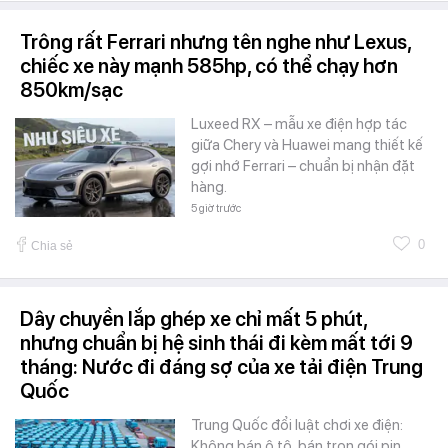
Trông rất Ferrari nhưng tên nghe như Lexus,
chiếc xe này mạnh 585hp, có thể chạy hơn
850km/sạc
Luxeed RX – mẫu xe điện hợp tác
giữa Chery và Huawei mang thiết kế
gợi nhớ Ferrari – chuẩn bị nhận đặt
hàng.
5 giờ trước
0
Chia sẻ
Dây chuyền lắp ghép xe chỉ mất 5 phút,
nhưng chuẩn bị hệ sinh thái đi kèm mất tới 9
tháng: Nước đi đáng sợ của xe tải điện Trung
Quốc
Trung Quốc đổi luật chơi xe điện:
Không bán ô tô, bán trọn gói pin,