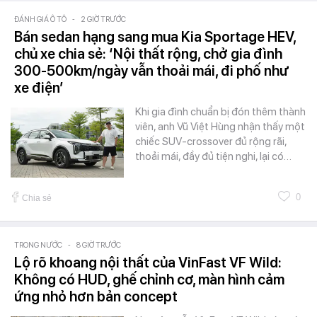
ĐÁNH GIÁ Ô TÔ
-
2 GIỜ TRƯỚC
Bán sedan hạng sang mua Kia Sportage HEV,
chủ xe chia sẻ: ‘Nội thất rộng, chở gia đình
300-500km/ngày vẫn thoải mái, đi phố như
xe điện’
Khi gia đình chuẩn bị đón thêm thành
viên, anh Vũ Việt Hùng nhận thấy một
chiếc SUV-crossover đủ rộng rãi,
thoải mái, đầy đủ tiện nghi, lại có…
0
Chia sẻ
TRONG NƯỚC
-
8 GIỜ TRƯỚC
Lộ rõ khoang nội thất của VinFast VF Wild:
Không có HUD, ghế chỉnh cơ, màn hình cảm
ứng nhỏ hơn bản concept