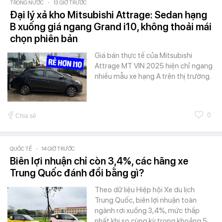
TRONG NƯỚC
-
13 GIỜ TRƯỚC
Đại lý xả kho Mitsubishi Attrage: Sedan hạng
B xuống giá ngang Grand i10, không thoải mái
chọn phiên bản
Giá bán thực tế của Mitsubishi
Attrage MT VIN 2025 hiện chỉ ngang
nhiều mẫu xe hạng A trên thị trường.
0
Chia sẻ
QUỐC TẾ
-
14 GIỜ TRƯỚC
Biên lợi nhuận chỉ còn 3,4%, các hãng xe
Trung Quốc đánh đổi bằng gì?
Theo dữ liệu Hiệp hội Xe du lịch
Trung Quốc, biên lợi nhuận toàn
ngành rơi xuống 3,4%, mức thấp
nhất khi so cùng kỳ trong khoảng 5…