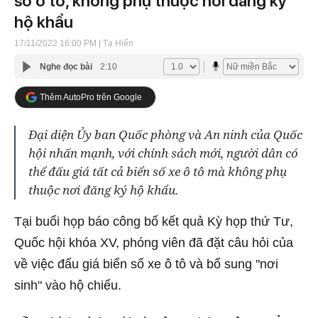
số ô tô, không phụ thuộc nơi đăng ký
hộ khẩu
17/11/2022 16:00 PM
| Tạ Hiển
Nghe đọc bài
2:10
Thêm AutoPro trên Google
Đại diện Ủy ban Quốc phòng và An ninh của Quốc
hội nhấn mạnh, với chính sách mới, người dân có
thể đấu giá tất cả biển số xe ô tô mà không phụ
thuộc nơi đăng ký hộ khẩu.
Tại buổi họp báo công bố kết quả Kỳ họp thứ Tư,
Quốc hội khóa XV, phóng viên đã đặt câu hỏi của
về việc đấu giá biển số xe ô tô và bổ sung "nơi
sinh" vào hộ chiếu.