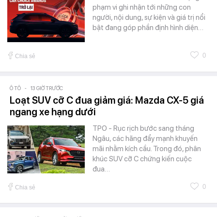
phạm vi ghi nhận tới những con
người, nội dung, sự kiện và giá trị nổi
bật đang góp phần định hình diện…
0
Chia sẻ
Ô TÔ
-
13 GIỜ TRƯỚC
Loạt SUV cỡ C đua giảm giá: Mazda CX-5 giá
ngang xe hạng dưới
TPO - Rục rịch bước sang tháng
Ngâu, các hãng đẩy mạnh khuyến
mãi nhằm kích cầu. Trong đó, phân
khúc SUV cỡ C chứng kiến cuộc
đua…
0
Chia sẻ