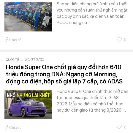
Sạc xe điện chung cư là nhu cầu thiết
yếu nhưng cần tuân thủ nghiêm ngặt
các quy định sạc xe điện và an toàn
PCCC chung cư.
0
Chia sẻ
QUỐC TẾ
-
2 GIỜ TRƯỚC
Honda Super One chốt giá quy đổi hơn 640
triệu đồng trong ĐNÁ: Ngang cỡ Morning,
động cơ điện, hộp số giả lập 7 cấp, có ADAS
Honda Super One chính thức mở bán
tại Indonesia qua triển lãm GIIAS
2026. Mẫu xe điện cỡ nhỏ thể thao
này dự kiến giao từ tháng 8/2026,…
0
Chia sẻ