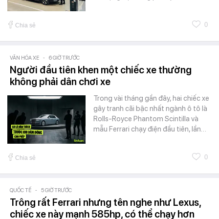
0
Chia sẻ
VĂN HÓA XE
-
6 GIỜ TRƯỚC
Người đầu tiên khen một chiếc xe thường
không phải dân chơi xe
Trong vài tháng gần đây, hai chiếc xe
gây tranh cãi bậc nhất ngành ô tô là
Rolls-Royce Phantom Scintilla và
mẫu Ferrari chạy điện đầu tiên, lần…
0
Chia sẻ
QUỐC TẾ
-
5 GIỜ TRƯỚC
Trông rất Ferrari nhưng tên nghe như Lexus,
chiếc xe này mạnh 585hp, có thể chạy hơn