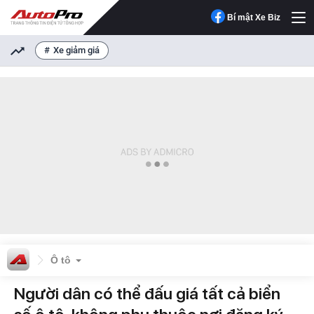
Bí mật Xe Biz
Xe giảm giá
Ô tô
Người dân có thể đấu giá tất cả biển