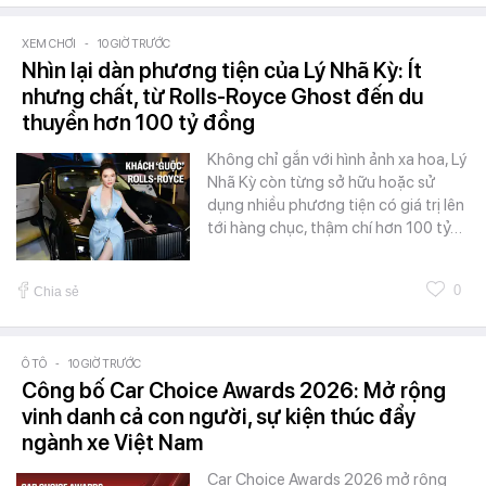
XEM CHƠI
-
10 GIỜ TRƯỚC
Nhìn lại dàn phương tiện của Lý Nhã Kỳ: Ít
nhưng chất, từ Rolls-Royce Ghost đến du
thuyền hơn 100 tỷ đồng
Không chỉ gắn với hình ảnh xa hoa, Lý
Nhã Kỳ còn từng sở hữu hoặc sử
dụng nhiều phương tiện có giá trị lên
tới hàng chục, thậm chí hơn 100 tỷ…
0
Chia sẻ
Ô TÔ
-
10 GIỜ TRƯỚC
Công bố Car Choice Awards 2026: Mở rộng
vinh danh cả con người, sự kiện thúc đẩy
ngành xe Việt Nam
Car Choice Awards 2026 mở rộng