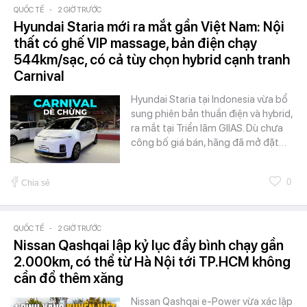
QUỐC TẾ
-
2 GIỜ TRƯỚC
Hyundai Staria mới ra mắt gần Việt Nam: Nội
thất có ghế VIP massage, bản điện chạy
544km/sạc, có cả tùy chọn hybrid cạnh tranh
Carnival
Hyundai Staria tại Indonesia vừa bổ
sung phiên bản thuần điện và hybrid,
ra mắt tại Triển lãm GIIAS. Dù chưa
công bố giá bán, hãng đã mở đặt…
0
Chia sẻ
QUỐC TẾ
-
2 GIỜ TRƯỚC
Nissan Qashqai lập kỷ lục đầy bình chạy gần
2.000km, có thể từ Hà Nội tới TP.HCM không
cần đổ thêm xăng
Nissan Qashqai e-Power vừa xác lập