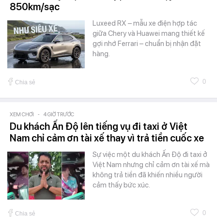
850km/sạc
Luxeed RX – mẫu xe điện hợp tác
giữa Chery và Huawei mang thiết kế
gợi nhớ Ferrari – chuẩn bị nhận đặt
hàng.
0
Chia sẻ
XEM CHƠI
-
4 GIỜ TRƯỚC
Du khách Ấn Độ lên tiếng vụ đi taxi ở Việt
Nam chỉ cảm ơn tài xế thay vì trả tiền cuốc xe
Sự việc một du khách Ấn Độ đi taxi ở
Việt Nam nhưng chỉ cảm ơn tài xế mà
không trả tiền đã khiến nhiều người
cảm thấy bức xúc.
0
Chia sẻ