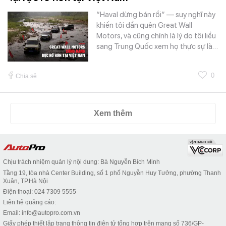
“Haval dừng bán rồi” — suy nghĩ này
khiến tôi dần quên Great Wall
Motors, và cũng chính là lý do tôi liều
sang Trung Quốc xem họ thực sự là…
0
Chia sẻ
Xem thêm
Chịu trách nhiệm quản lý nội dung: Bà Nguyễn Bích Minh
Tầng 19, tòa nhà Center Building, số 1 phố Nguyễn Huy Tưởng, phường Thanh
Xuân, TP.Hà Nội
Điện thoại: 024 7309 5555
Liên hệ quảng cáo:
Email: info@autopro.com.vn
Giấy phép thiết lập trang thông tin điện tử tổng hợp trên mạng số 736/GP-