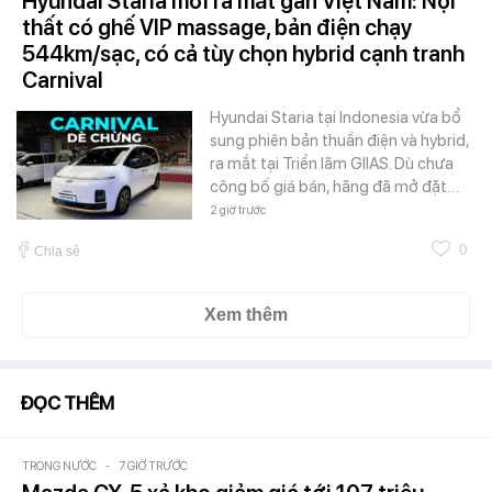
Hyundai Staria mới ra mắt gần Việt Nam: Nội
thất có ghế VIP massage, bản điện chạy
544km/sạc, có cả tùy chọn hybrid cạnh tranh
Carnival
Hyundai Staria tại Indonesia vừa bổ
sung phiên bản thuần điện và hybrid,
ra mắt tại Triển lãm GIIAS. Dù chưa
công bố giá bán, hãng đã mở đặt…
2 giờ trước
0
Chia sẻ
Xem thêm
ĐỌC THÊM
TRONG NƯỚC
-
7 GIỜ TRƯỚC