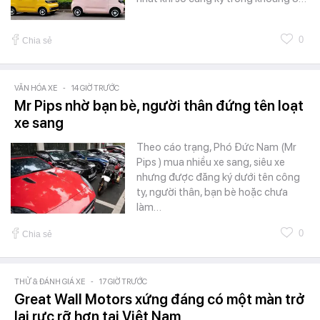
0
Chia sẻ
VĂN HÓA XE
-
14 GIỜ TRƯỚC
Mr Pips nhờ bạn bè, người thân đứng tên loạt
xe sang
Theo cáo trạng, Phó Đức Nam (Mr
Pips ) mua nhiều xe sang, siêu xe
nhưng được đăng ký dưới tên công
ty, người thân, bạn bè hoặc chưa
làm…
0
Chia sẻ
THỬ & ĐÁNH GIÁ XE
-
17 GIỜ TRƯỚC
Great Wall Motors xứng đáng có một màn trở
lại rực rỡ hơn tại Việt Nam