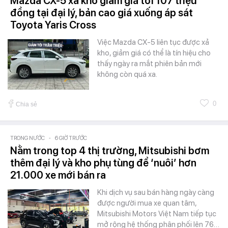
Mazda CX-5 xả kho giảm giá tới 107 triệu
đồng tại đại lý, bản cao giá xuống áp sát
Toyota Yaris Cross
Việc Mazda CX-5 liên tục được xả
kho, giảm giá có thể là tín hiệu cho
thấy ngày ra mắt phiên bản mới
không còn quá xa.
0
Chia sẻ
TRONG NƯỚC
-
6 GIỜ TRƯỚC
Nằm trong top 4 thị trường, Mitsubishi bơm
thêm đại lý và kho phụ tùng để ‘nuôi’ hơn
21.000 xe mới bán ra
Khi dịch vụ sau bán hàng ngày càng
được người mua xe quan tâm,
Mitsubishi Motors Việt Nam tiếp tục
mở rộng hệ thống phân phối lên 76…