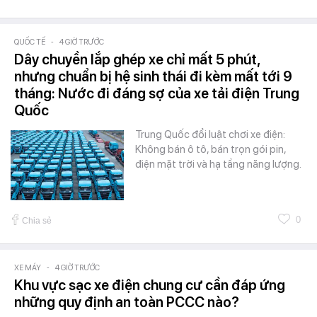
QUỐC TẾ
-
4 GIỜ TRƯỚC
Dây chuyền lắp ghép xe chỉ mất 5 phút,
nhưng chuẩn bị hệ sinh thái đi kèm mất tới 9
tháng: Nước đi đáng sợ của xe tải điện Trung
Quốc
Trung Quốc đổi luật chơi xe điện:
Không bán ô tô, bán trọn gói pin,
điện mặt trời và hạ tầng năng lượng.
0
Chia sẻ
XE MÁY
-
4 GIỜ TRƯỚC
Khu vực sạc xe điện chung cư cần đáp ứng
những quy định an toàn PCCC nào?