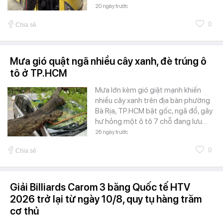
20 ngày trước
0
Chia sẻ
Mưa gió quật ngã nhiều cây xanh, đè trúng ô
tô ở TP.HCM
Mưa lớn kèm gió giật mạnh khiến
nhiều cây xanh trên địa bàn phường
Bà Rịa, TP.HCM bật gốc, ngã đổ, gây
hư hỏng một ô tô 7 chỗ đang lưu…
26 ngày trước
0
Chia sẻ
Giải Billiards Carom 3 băng Quốc tế HTV
2026 trở lại từ ngày 10/8, quy tụ hàng trăm
cơ thủ