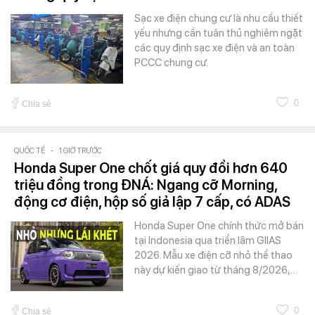
Sạc xe điện chung cư là nhu cầu thiết
yếu nhưng cần tuân thủ nghiêm ngặt
các quy định sạc xe điện và an toàn
PCCC chung cư.
0
Chia sẻ
QUỐC TẾ
-
1 GIỜ TRƯỚC
Honda Super One chốt giá quy đổi hơn 640
triệu đồng trong ĐNÁ: Ngang cỡ Morning,
động cơ điện, hộp số giả lập 7 cấp, có ADAS
Honda Super One chính thức mở bán
tại Indonesia qua triển lãm GIIAS
2026. Mẫu xe điện cỡ nhỏ thể thao
này dự kiến giao từ tháng 8/2026,…
0
Chia sẻ