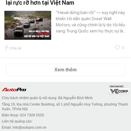
lại rực rỡ hơn tại Việt Nam
“Haval dừng bán rồi” — suy nghĩ này
khiến tôi dần quên Great Wall
Motors, và cũng chính là lý do tôi liều
sang Trung Quốc xem họ thực sự là…
0
Chia sẻ
Xem thêm
Chịu trách nhiệm quản lý nội dung: Bà Nguyễn Bích Minh
Tầng 19, tòa nhà Center Building, số 1 phố Nguyễn Huy Tưởng, phường Thanh
Xuân, TP.Hà Nội
Điện thoại: 024 7309 5555
Liên hệ quảng cáo:
Email: info@autopro.com.vn