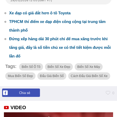
29/03/2026 12:05 (GMT +7)
Xe đạp có giá đắt hơn ô tô Toyota
TPHCM thí điểm xe đạp điện công cộng tại trung tâm
thành phố
Đứng xếp hàng dài 30 phút chỉ để mua xăng trước khi
tăng giá, đây là số tiền chủ xe có thể tiết kiệm được mỗi
lần đổ
Tags:
Biển Số Ô Tô
Biển Số Xe Đẹp
Biển Số Xe Máy
Mua Biển Số Đẹp
Đấu Giá Biển Số
Cách Đấu Giá Biển Số Xe
Chia sẻ
0
VIDEO