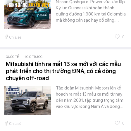
Nissan Qashqai e-Power vừa xác lập
Kỷ lục Guinness khi hoàn thành
quãng đường 1.980 km tại Colombia
mà không cần sạc hay đổ xăng,…
0
Chia sẻ
QUỐC TẾ
-
1 GIỜ TRƯỚC
Mitsubishi tính ra mắt 13 xe mới với các mẫu
phát triển cho thị trường ĐNÁ, có cả dòng
chuyên off-road
Tập đoàn Mitsubishi Motors lên kế
hoạch ra mắt 13 mẫu xe mới từ nay
đến năm 2031, tập trung trọng tâm
vào khu vực Đông Nam Á và dòng…
0
Chia sẻ