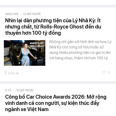
XEM CHƠI
-
12 GIỜ TRƯỚC
Nhìn lại dàn phương tiện của Lý Nhã Kỳ: Ít
nhưng chất, từ Rolls-Royce Ghost đến du
thuyền hơn 100 tỷ đồng
Không chỉ gắn với hình ảnh xa hoa, Lý
Nhã Kỳ còn từng sở hữu hoặc sử
dụng nhiều phương tiện có giá trị lên
tới hàng chục, thậm chí hơn 100 tỷ…
0
Chia sẻ
Ô TÔ
-
13 GIỜ TRƯỚC
Công bố Car Choice Awards 2026: Mở rộng
vinh danh cả con người, sự kiện thúc đẩy
ngành xe Việt Nam