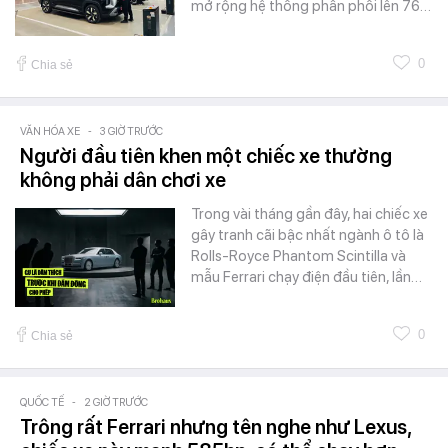
mở rộng hệ thống phân phối lên 76…
0
Chia sẻ
VĂN HÓA XE
-
3 GIỜ TRƯỚC
Người đầu tiên khen một chiếc xe thường
không phải dân chơi xe
Trong vài tháng gần đây, hai chiếc xe
gây tranh cãi bậc nhất ngành ô tô là
Rolls-Royce Phantom Scintilla và
mẫu Ferrari chạy điện đầu tiên, lần…
0
Chia sẻ
QUỐC TẾ
-
2 GIỜ TRƯỚC
Trông rất Ferrari nhưng tên nghe như Lexus,