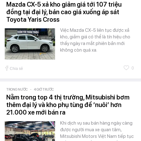
Mazda CX-5 xả kho giảm giá tới 107 triệu
đồng tại đại lý, bản cao giá xuống áp sát
Toyota Yaris Cross
Việc Mazda CX-5 liên tục được xả
kho, giảm giá có thể là tín hiệu cho
thấy ngày ra mắt phiên bản mới
không còn quá xa.
0
Chia sẻ
TRONG NƯỚC
-
4 GIỜ TRƯỚC
Nằm trong top 4 thị trường, Mitsubishi bơm
thêm đại lý và kho phụ tùng để ‘nuôi’ hơn
21.000 xe mới bán ra
Khi dịch vụ sau bán hàng ngày càng
được người mua xe quan tâm,
Mitsubishi Motors Việt Nam tiếp tục