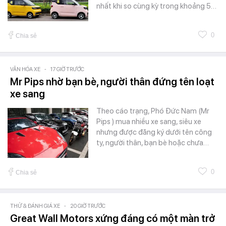
nhất khi so cùng kỳ trong khoảng 5…
0
Chia sẻ
VĂN HÓA XE
-
17 GIỜ TRƯỚC
Mr Pips nhờ bạn bè, người thân đứng tên loạt
xe sang
Theo cáo trạng, Phó Đức Nam (Mr
Pips ) mua nhiều xe sang, siêu xe
nhưng được đăng ký dưới tên công
ty, người thân, bạn bè hoặc chưa…
0
Chia sẻ
THỬ & ĐÁNH GIÁ XE
-
20 GIỜ TRƯỚC
Great Wall Motors xứng đáng có một màn trở