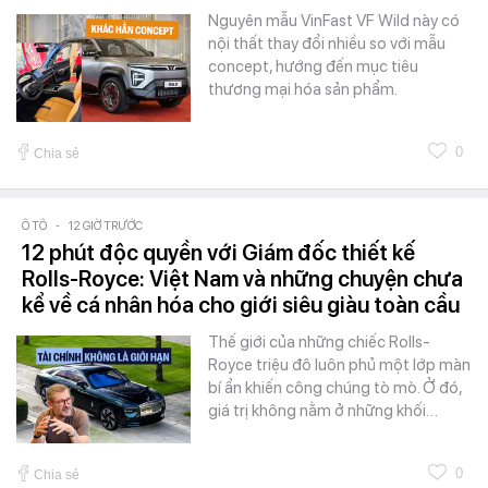
Nguyên mẫu VinFast VF Wild này có
nội thất thay đổi nhiều so với mẫu
concept, hướng đến mục tiêu
thương mại hóa sản phẩm.
0
Chia sẻ
Ô TÔ
-
12 GIỜ TRƯỚC
12 phút độc quyền với Giám đốc thiết kế
Rolls-Royce: Việt Nam và những chuyện chưa
kể về cá nhân hóa cho giới siêu giàu toàn cầu
Thế giới của những chiếc Rolls-
Royce triệu đô luôn phủ một lớp màn
bí ẩn khiến công chúng tò mò. Ở đó,
giá trị không nằm ở những khối…
0
Chia sẻ