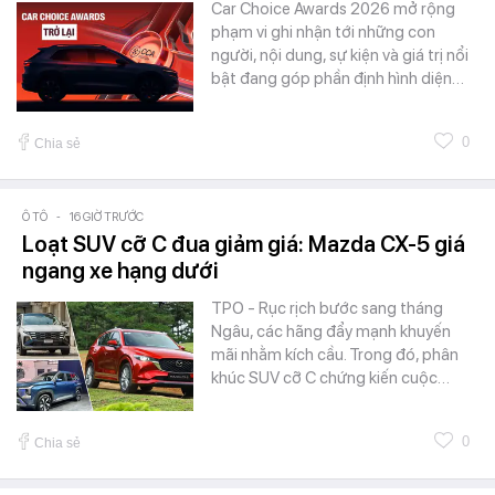
Car Choice Awards 2026 mở rộng
phạm vi ghi nhận tới những con
người, nội dung, sự kiện và giá trị nổi
bật đang góp phần định hình diện…
0
Chia sẻ
Ô TÔ
-
16 GIỜ TRƯỚC
Loạt SUV cỡ C đua giảm giá: Mazda CX-5 giá
ngang xe hạng dưới
TPO - Rục rịch bước sang tháng
Ngâu, các hãng đẩy mạnh khuyến
mãi nhằm kích cầu. Trong đó, phân
khúc SUV cỡ C chứng kiến cuộc…
0
Chia sẻ