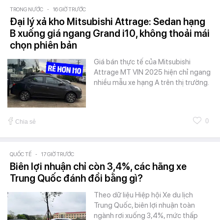
TRONG NƯỚC
-
16 GIỜ TRƯỚC
Đại lý xả kho Mitsubishi Attrage: Sedan hạng
B xuống giá ngang Grand i10, không thoải mái
chọn phiên bản
Giá bán thực tế của Mitsubishi
Attrage MT VIN 2025 hiện chỉ ngang
nhiều mẫu xe hạng A trên thị trường.
0
Chia sẻ
QUỐC TẾ
-
17 GIỜ TRƯỚC
Biên lợi nhuận chỉ còn 3,4%, các hãng xe
Trung Quốc đánh đổi bằng gì?
Theo dữ liệu Hiệp hội Xe du lịch
Trung Quốc, biên lợi nhuận toàn
ngành rơi xuống 3,4%, mức thấp