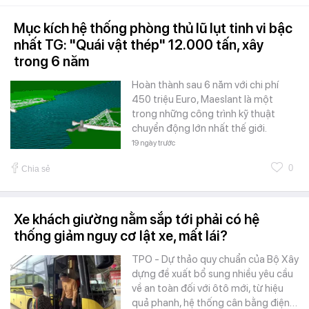
Mục kích hệ thống phòng thủ lũ lụt tinh vi bậc
nhất TG: "Quái vật thép" 12.000 tấn, xây
trong 6 năm
Hoàn thành sau 6 năm với chi phí
450 triệu Euro, Maeslant là một
trong những công trình kỹ thuật
chuyển động lớn nhất thế giới.
19 ngày trước
0
Chia sẻ
Xe khách giường nằm sắp tới phải có hệ
thống giảm nguy cơ lật xe, mất lái?
TPO - Dự thảo quy chuẩn của Bộ Xây
dựng đề xuất bổ sung nhiều yêu cầu
về an toàn đối với ôtô mới, từ hiệu
quả phanh, hệ thống cân bằng điện…