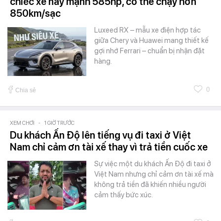
chiếc xe này mạnh 585hp, có thể chạy hơn
850km/sạc
Luxeed RX – mẫu xe điện hợp tác
giữa Chery và Huawei mang thiết kế
gợi nhớ Ferrari – chuẩn bị nhận đặt
hàng.
0
Chia sẻ
XEM CHƠI
-
1 GIỜ TRƯỚC
Du khách Ấn Độ lên tiếng vụ đi taxi ở Việt
Nam chỉ cảm ơn tài xế thay vì trả tiền cuốc xe
Sự việc một du khách Ấn Độ đi taxi ở
Việt Nam nhưng chỉ cảm ơn tài xế mà
không trả tiền đã khiến nhiều người
cảm thấy bức xúc.