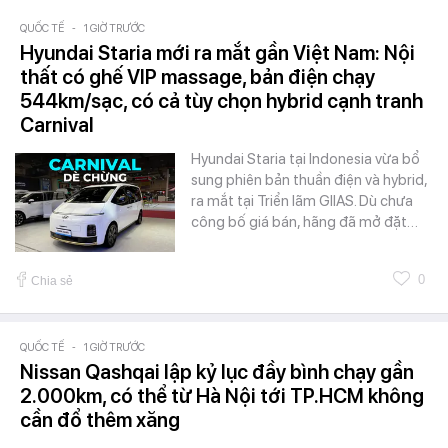
QUỐC TẾ
-
1 GIỜ TRƯỚC
Hyundai Staria mới ra mắt gần Việt Nam: Nội
thất có ghế VIP massage, bản điện chạy
544km/sạc, có cả tùy chọn hybrid cạnh tranh
Carnival
Hyundai Staria tại Indonesia vừa bổ
sung phiên bản thuần điện và hybrid,
ra mắt tại Triển lãm GIIAS. Dù chưa
công bố giá bán, hãng đã mở đặt…
0
Chia sẻ
QUỐC TẾ
-
1 GIỜ TRƯỚC
Nissan Qashqai lập kỷ lục đầy bình chạy gần
2.000km, có thể từ Hà Nội tới TP.HCM không
cần đổ thêm xăng