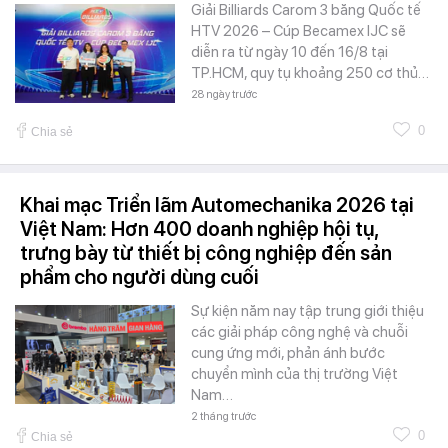
Giải Billiards Carom 3 băng Quốc tế
HTV 2026 – Cúp Becamex IJC sẽ
diễn ra từ ngày 10 đến 16/8 tại
TP.HCM, quy tụ khoảng 250 cơ thủ…
28 ngày trước
0
Chia sẻ
Khai mạc Triển lãm Automechanika 2026 tại
Việt Nam: Hơn 400 doanh nghiệp hội tụ,
trưng bày từ thiết bị công nghiệp đến sản
phẩm cho người dùng cuối
Sự kiện năm nay tập trung giới thiệu
các giải pháp công nghệ và chuỗi
cung ứng mới, phản ánh bước
chuyển mình của thị trường Việt
Nam…
2 tháng trước
0
Chia sẻ