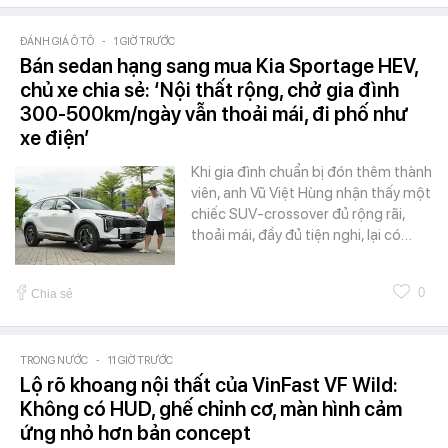
ĐÁNH GIÁ Ô TÔ
-
1 GIỜ TRƯỚC
Bán sedan hạng sang mua Kia Sportage HEV,
chủ xe chia sẻ: ‘Nội thất rộng, chở gia đình
300-500km/ngày vẫn thoải mái, đi phố như
xe điện’
Khi gia đình chuẩn bị đón thêm thành
viên, anh Vũ Việt Hùng nhận thấy một
chiếc SUV-crossover đủ rộng rãi,
thoải mái, đầy đủ tiện nghi, lại có…
0
Chia sẻ
TRONG NƯỚC
-
11 GIỜ TRƯỚC
Lộ rõ khoang nội thất của VinFast VF Wild:
Không có HUD, ghế chỉnh cơ, màn hình cảm
ứng nhỏ hơn bản concept