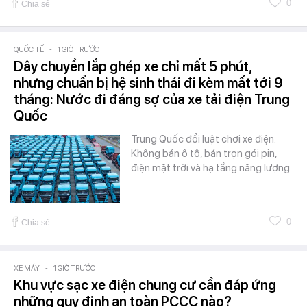
0
Chia sẻ
QUỐC TẾ
-
1 GIỜ TRƯỚC
Dây chuyền lắp ghép xe chỉ mất 5 phút,
nhưng chuẩn bị hệ sinh thái đi kèm mất tới 9
tháng: Nước đi đáng sợ của xe tải điện Trung
Quốc
Trung Quốc đổi luật chơi xe điện:
Không bán ô tô, bán trọn gói pin,
điện mặt trời và hạ tầng năng lượng.
0
Chia sẻ
XE MÁY
-
1 GIỜ TRƯỚC
Khu vực sạc xe điện chung cư cần đáp ứng
những quy định an toàn PCCC nào?