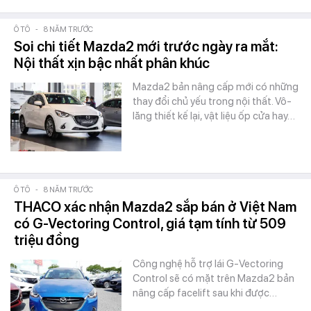
Ô TÔ
-
8 NĂM TRƯỚC
Soi chi tiết Mazda2 mới trước ngày ra mắt:
Nội thất xịn bậc nhất phân khúc
Mazda2 bản nâng cấp mới có những
thay đổi chủ yếu trong nội thất. Vô-
lăng thiết kế lại, vật liệu ốp cửa hay…
Ô TÔ
-
8 NĂM TRƯỚC
THACO xác nhận Mazda2 sắp bán ở Việt Nam
có G-Vectoring Control, giá tạm tính từ 509
triệu đồng
Công nghệ hỗ trợ lái G-Vectoring
Control sẽ có mặt trên Mazda2 bản
nâng cấp facelift sau khi được…