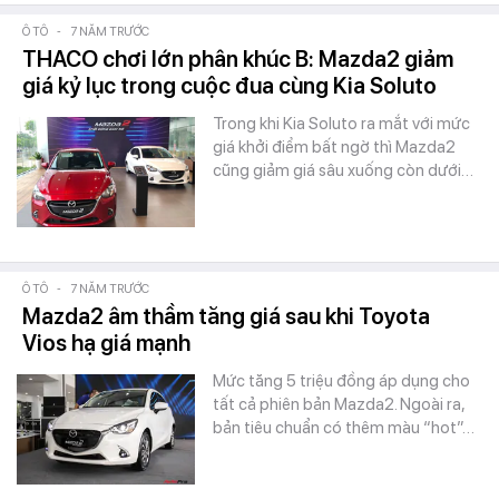
Ô TÔ
-
7 NĂM TRƯỚC
THACO chơi lớn phân khúc B: Mazda2 giảm
giá kỷ lục trong cuộc đua cùng Kia Soluto
Trong khi Kia Soluto ra mắt với mức
giá khởi điểm bất ngờ thì Mazda2
cũng giảm giá sâu xuống còn dưới…
Ô TÔ
-
7 NĂM TRƯỚC
Mazda2 âm thầm tăng giá sau khi Toyota
Vios hạ giá mạnh
Mức tăng 5 triệu đồng áp dụng cho
tất cả phiên bản Mazda2. Ngoài ra,
bản tiêu chuẩn có thêm màu “hot”…