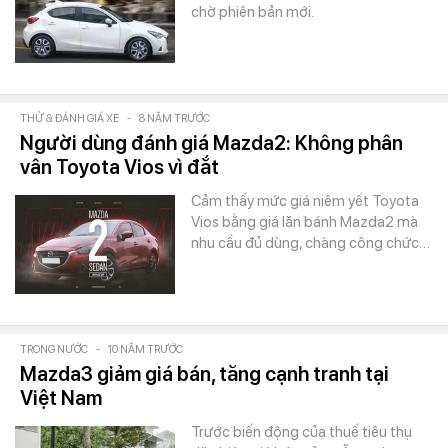
chờ phiên bản mới.
THỬ & ĐÁNH GIÁ XE
-
8 NĂM TRƯỚC
Người dùng đánh giá Mazda2: Không phân
vân Toyota Vios vì đắt
Cảm thấy mức giá niêm yết Toyota
Vios bằng giá lăn bánh Mazda2 mà
nhu cầu đủ dùng, chàng công chức…
TRONG NƯỚC
-
10 NĂM TRƯỚC
Mazda3 giảm giá bán, tăng cạnh tranh tại
Việt Nam
Trước biến động của thuế tiêu thụ