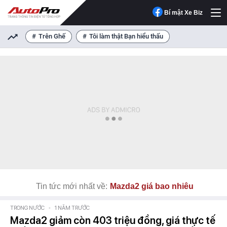
Bí mật Xe Biz
Trên Ghế
Tôi làm thật Bạn hiểu thấu
Tin tức mới nhất về:
Mazda2 giá bao nhiêu
TRONG NƯỚC
-
1 NĂM TRƯỚC
Mazda2 giảm còn 403 triệu đồng, giá thực tế