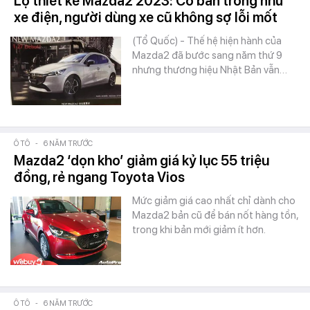
Lộ thiết kế Mazda2 2023: Có bản trông như
xe điện, người dùng xe cũ không sợ lỗi mốt
(Tổ Quốc) - Thế hệ hiện hành của
Mazda2 đã bước sang năm thứ 9
nhưng thương hiệu Nhật Bản vẫn…
Ô TÔ
-
6 NĂM TRƯỚC
Mazda2 ‘dọn kho’ giảm giá kỷ lục 55 triệu
đồng, rẻ ngang Toyota Vios
Mức giảm giá cao nhất chỉ dành cho
Mazda2 bản cũ để bán nốt hàng tồn,
trong khi bản mới giảm ít hơn.
Ô TÔ
-
6 NĂM TRƯỚC