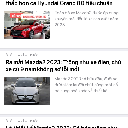
thấp hơn cả Hyundai Grand i10 tiêu chuẩn
Toàn bộ xe Mazda2 được áp dụng
khuyến mãi đều là xe sản xuất năm
2025.
Ô TÔ
-
4 NĂM TRƯỚC
Ra mắt Mazda2 2023: Trông như xe điện, chủ
xe cũ 9 năm không sợ lỗi mốt
Mazda2 2023 sở hữu đầu, đuôi xe
được làm lại đôi chút cùng một số
bổ sung nhỏ khác về thiết kế.
Ô TÔ
-
4 NĂM TRƯỚC