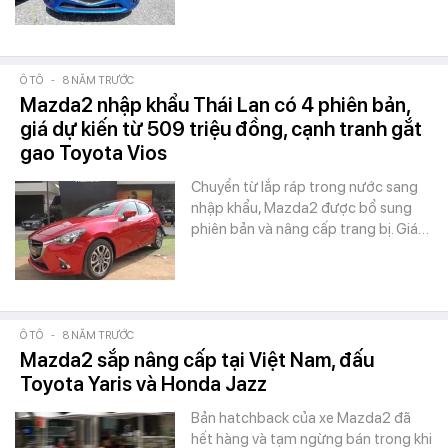
Ô TÔ
-
8 NĂM TRƯỚC
Mazda2 nhập khẩu Thái Lan có 4 phiên bản,
giá dự kiến từ 509 triệu đồng, cạnh tranh gắt
gao Toyota Vios
Chuyển từ lắp ráp trong nước sang
nhập khẩu, Mazda2 được bổ sung
phiên bản và nâng cấp trang bị. Giá…
Ô TÔ
-
8 NĂM TRƯỚC
Mazda2 sắp nâng cấp tại Việt Nam, đấu
Toyota Yaris và Honda Jazz
Bản hatchback của xe Mazda2 đã
hết hàng và tạm ngừng bán trong khi