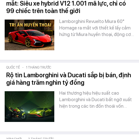
mắt: Siêu xe hybrid V12 1.001 mã lực, chỉ có
99 chiếc trên toàn thế giới
Lamborghini Revuelto Miura 60°
Homage ra mắt với thiết kế lấy cảm
hứng từ Miura huyền thoại, động cơ…
QUỐC TẾ
-
1 THÁNG TRƯỚC
Rộ tin Lamborghini và Ducati sắp bị bán, định
giá hàng trăm nghìn tỷ đồng
Hai thương hiệu hiệu suất cao
Lamborghini và Ducati bất ngờ xuất
hiện trong các tin đồn thoái vốn…