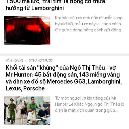
1.500 mã lực, 'trái tim' là động cơ thừa
hưởng từ Lamborghini
Khi các siêu xe mới dần chuyển sang
hybrid V8, mẫu xe này lại chọn cách
đi ngược dòng bằng cách giữ động…
VĂN HÓA XE
-
5 THÁNG TRƯỚC
Khối tài sản "khủng" của Ngô Thị Thêu - vợ
Mr Hunter: 45 bất động sản, 143 miếng vàng
và dàn xe đồ sộ Mercedes G63, Lamborghini,
Lexus, Porsche
Từ một người vợ kín tiếng của Mr
Hunter Lê Khắc Ngọ, Ngô Thị Thêu lộ
diện là mắt xích quan trọng giúp…