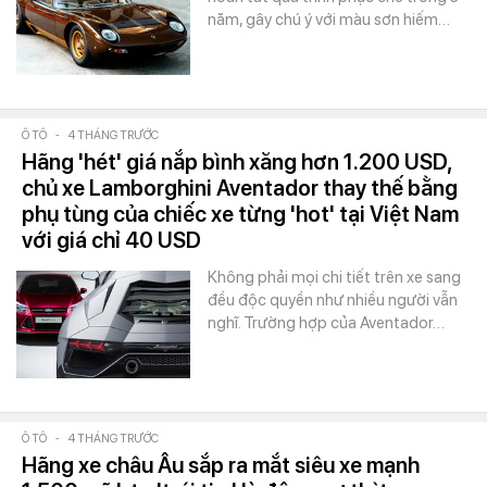
năm, gây chú ý với màu sơn hiếm…
Ô TÔ
-
4 THÁNG TRƯỚC
Hãng 'hét' giá nắp bình xăng hơn 1.200 USD,
chủ xe Lamborghini Aventador thay thế bằng
phụ tùng của chiếc xe từng 'hot' tại Việt Nam
với giá chỉ 40 USD
Không phải mọi chi tiết trên xe sang
đều độc quyền như nhiều người vẫn
nghĩ. Trường hợp của Aventador…
Ô TÔ
-
4 THÁNG TRƯỚC
Hãng xe châu Âu sắp ra mắt siêu xe mạnh