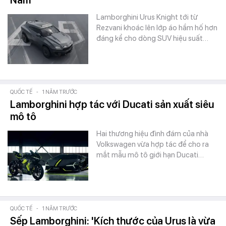
Nam
Lamborghini Urus Knight tới từ
Rezvani khoác lên lớp áo hầm hố hơn
đáng kể cho dòng SUV hiệu suất…
QUỐC TẾ
-
1 NĂM TRƯỚC
Lamborghini hợp tác với Ducati sản xuất siêu
mô tô
Hai thương hiệu đình đám của nhà
Volkswagen vừa hợp tác để cho ra
mắt mẫu mô tô giới hạn Ducati…
QUỐC TẾ
-
1 NĂM TRƯỚC
Sếp Lamborghini: 'Kích thước của Urus là vừa