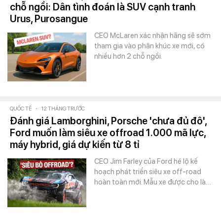
chỗ ngồi: Dân tình đoán là SUV cạnh tranh
Urus, Purosangue
CEO McLaren xác nhận hãng sẽ sớm
tham gia vào phân khúc xe mới, có
nhiều hơn 2 chỗ ngồi.
QUỐC TẾ
-
12 THÁNG TRƯỚC
Đánh giá Lamborghini, Porsche 'chưa đủ đô',
Ford muốn làm siêu xe offroad 1.000 mã lực,
máy hybrid, giá dự kiến từ 8 tỉ
CEO Jim Farley của Ford hé lộ kế
hoạch phát triển siêu xe off-road
hoàn toàn mới. Mẫu xe được cho là…