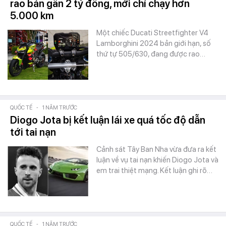
rao bán gần 2 tỷ đồng, mới chỉ chạy hơn
5.000 km
Một chiếc Ducati Streetfighter V4
Lamborghini 2024 bản giới hạn, số
thứ tự 505/630, đang được rao…
QUỐC TẾ
-
1 NĂM TRƯỚC
Diogo Jota bị kết luận lái xe quá tốc độ dẫn
tới tai nạn
Cảnh sát Tây Ban Nha vừa đưa ra kết
luận về vụ tai nạn khiến Diogo Jota và
em trai thiệt mạng. Kết luận ghi rõ…
QUỐC TẾ
-
1 NĂM TRƯỚC