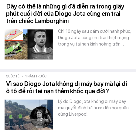
Đây có thể là những gì đã diễn ra trong giây
phút cuối đời của Diogo Jota cùng em trai
trên chiếc Lamborghini
Chỉ 10 ngày sau đám cưới hạnh phúc,
Diogo Jota cùng em trai thiệt mạng
trong vụ tai nạn kinh hoàng trên…
QUỐC TẾ
-
1 NĂM TRƯỚC
Vì sao Diogo Jota không đi máy bay mà lại đi
ô tô để rồi tai nạn thảm khốc qua đời?
Lý do Diogo jota không đi máy bay
mà quyết định tự lái xe đến hội quân
cùng Liverpool.