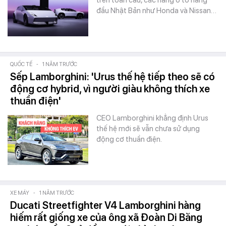
trên toàn cầu, các hãng ô tô hàng
đầu Nhật Bản như Honda và Nissan…
QUỐC TẾ
-
1 NĂM TRƯỚC
Sếp Lamborghini: 'Urus thế hệ tiếp theo sẽ có
động cơ hybrid, vì người giàu không thích xe
thuần điện'
CEO Lamborghini khẳng định Urus
thế hệ mới sẽ vẫn chưa sử dụng
động cơ thuần điện.
XE MÁY
-
1 NĂM TRƯỚC
Ducati Streetfighter V4 Lamborghini hàng
hiếm rất giống xe của ông xã Đoàn Di Băng