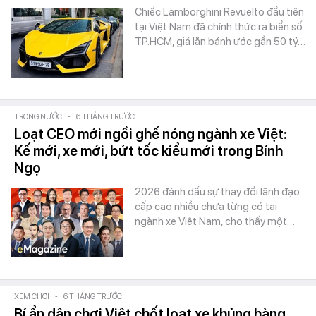
Chiếc Lamborghini Revuelto đầu tiên
tại Việt Nam đã chính thức ra biển số
TP.HCM, giá lăn bánh ước gần 50 tỷ…
TRONG NƯỚC
-
6 THÁNG TRƯỚC
Loạt CEO mới ngồi ghế nóng ngành xe Việt:
Kế mới, xe mới, bứt tốc kiểu mới trong Bính
Ngọ
2026 đánh dấu sự thay đổi lãnh đạo
cấp cao nhiều chưa từng có tại
ngành xe Việt Nam, cho thấy một…
XEM CHƠI
-
6 THÁNG TRƯỚC
Bí ẩn dân chơi Việt chốt loạt xe khủng hàng