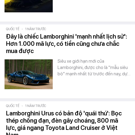
QUỐC TẾ
-
1 NĂM TRƯỚC
Đây là chiếc Lamborghini 'mạnh nhất lịch sử':
Hơn 1.000 mã lực, có tiền cũng chưa chắc
mua được
Siêu xe giới hạn mới của
Lamborghini, được cho là "mẫu siêu
bò" mạnh nhất từ trước đến nay, dự…
QUỐC TẾ
-
1 NĂM TRƯỚC
Lamborghini Urus có bản độ 'quái thú': Bọc
thép chống đạn, đèn gây choáng, 800 mã
lực, giá ngang Toyota Land Cruiser ở Việt