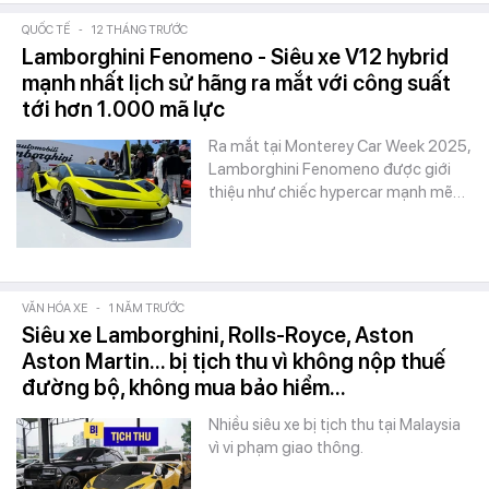
QUỐC TẾ
-
12 THÁNG TRƯỚC
Lamborghini Fenomeno - Siêu xe V12 hybrid
mạnh nhất lịch sử hãng ra mắt với công suất
tới hơn 1.000 mã lực
Ra mắt tại Monterey Car Week 2025,
Lamborghini Fenomeno được giới
thiệu như chiếc hypercar mạnh mẽ…
VĂN HÓA XE
-
1 NĂM TRƯỚC
Siêu xe Lamborghini, Rolls-Royce, Aston
Aston Martin... bị tịch thu vì không nộp thuế
đường bộ, không mua bảo hiểm...
Nhiều siêu xe bị tịch thu tại Malaysia
vì vi phạm giao thông.