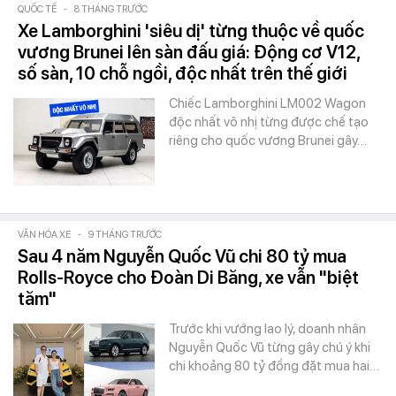
QUỐC TẾ
-
8 THÁNG TRƯỚC
Xe Lamborghini 'siêu dị' từng thuộc về quốc
vương Brunei lên sàn đấu giá: Động cơ V12,
số sàn, 10 chỗ ngồi, độc nhất trên thế giới
Chiếc Lamborghini LM002 Wagon
độc nhất vô nhị từng được chế tạo
riêng cho quốc vương Brunei gây…
VĂN HÓA XE
-
9 THÁNG TRƯỚC
Sau 4 năm Nguyễn Quốc Vũ chi 80 tỷ mua
Rolls-Royce cho Đoàn Di Băng, xe vẫn "biệt
tăm"
Trước khi vướng lao lý, doanh nhân
Nguyễn Quốc Vũ từng gây chú ý khi
chi khoảng 80 tỷ đồng đặt mua hai…