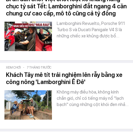
chục tỷ sát Tết: Lamborghini đắt ngang 4 căn
chung cư cao cấp, mô tô cũng cả tỷ đồng
Lamborghini Revuelto, Porsche 911
Turbo S và Ducati Panigale V4 S là
những chiếc xe khủng được bổ…
XEM CHƠI
-
7 THÁNG TRƯỚC
Khách Tây mê tít trải nghiệm lên rẫy bằng xe
công nông 'Lamborghini Ê Đê'
Không máy điều hòa, không kính
chắn gió, chỉ có tiếng máy nổ "lạch
bạch" cùng những cột khói đen nhả…