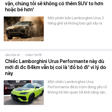
vặn, chúng tôi sẽ không có thêm SUV to hơn
hoặc bé hơn'
Một phiên bản Lamborghini Urus 3
hàng ghế sẽ không bao giờ xảy ra.
VĂN HÓA XE
-
1 NĂM TRƯỚC
Chiếc Lamborghini Urus Performante này dù
mới đi đc 84km vẫn bị coi là 'đồ bỏ đi' vì lý do
này
Một chiếc Lamborghini Urus
Performante đã bị trộm đúng yếu tố
không hề liên quan tới khả năng vận…