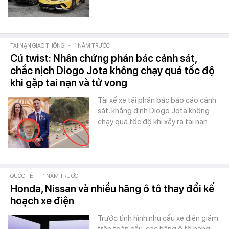
TAI NẠN GIAO THÔNG
-
1 NĂM TRƯỚC
Cú twist: Nhân chứng phản bác cảnh sát,
chắc nịch Diogo Jota không chạy quá tốc độ
khi gặp tai nạn và tử vong
Tài xế xe tải phản bác báo cáo cảnh
sát, khẳng định Diogo Jota không
chạy quá tốc độ khi xảy ra tai nạn…
QUỐC TẾ
-
1 NĂM TRƯỚC
Honda, Nissan và nhiều hãng ô tô thay đổi kế
hoạch xe điện
Trước tình hình nhu cầu xe điện giảm