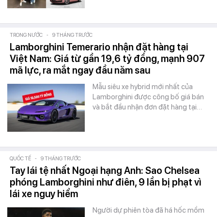
TRONG NƯỚC
-
9 THÁNG TRƯỚC
Lamborghini Temerario nhận đặt hàng tại
Việt Nam: Giá từ gần 19,6 tỷ đồng, mạnh 907
mã lực, ra mắt ngay đầu năm sau
Mẫu siêu xe hybrid mới nhất của
Lamborghini được công bố giá bán
và bắt đầu nhận đơn đặt hàng tại…
QUỐC TẾ
-
9 THÁNG TRƯỚC
Tay lái tệ nhất Ngoại hạng Anh: Sao Chelsea
phóng Lamborghini như điên, 9 lần bị phạt vì
lái xe nguy hiểm
Người dự phiên tòa đã há hốc mồm