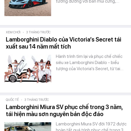
tương đương với bản mui cứng,…
XEM CHƠI
-
3 THÁNG TRƯỚC
Lamborghini Diablo của Victoria’s Secret tái
xuất sau 14 năm mất tích
Hành trình tìm lại và phục chế chiếc
siêu xe Lamborghini Diablo - biểu
tượng của Victoria's Secret, từ tai…
QUỐC TẾ
-
3 THÁNG TRƯỚC
Lamborghini Miura SV phục chế trong 3 năm,
tái hiện màu sơn nguyên bản độc đáo
Lamborghini Miura SV đời 1972 được
hoàn tất quá trình phục chế trong 3