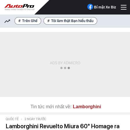
Bí mật Xe Biz
Trên Ghế
Tôi làm thật Bạn hiểu thấu
Tin tức mới nhất về:
Lamborghini
QUỐC TẾ
-
2 NGÀY TRƯỚC
Lamborghini Revuelto Miura 60° Homage ra