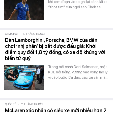
khi xem đoạn video ghi lại cảnh lái xe
“thót tim” của ngôi sao Chelsea.
XEM CHƠI
-
10 THÁNG TRƯỚC
Dàn Lamborghini, Porsche, BMW của dân
chơi ‘nhị phân’ bị bắt được đấu giá: Khởi
điểm quy đổi 1,8 tỷ đồng, có xe độ khủng với
biển tứ quý
Trong bối cảnh Doni Salmanan, một
KOL nổi tiếng, vướng vào vòng lao lý
vì cáo buộc lừa đảo, các tài sản mà…
QUỐC TẾ
-
11 THÁNG TRƯỚC
McLaren xác nhận có siêu xe mới nhiều hơn 2