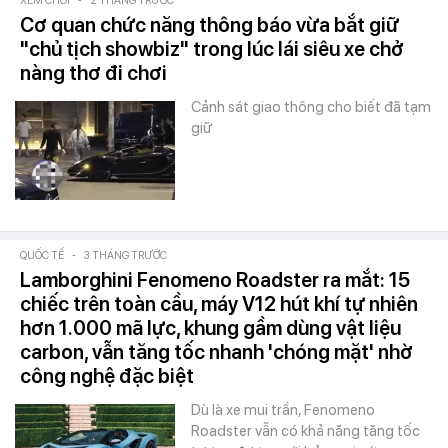
XEM CHƠI
-
2 THÁNG TRƯỚC
Cơ quan chức năng thông báo vừa bắt giữ
"chủ tịch showbiz" trong lúc lái siêu xe chở
nàng thơ đi chơi
Cảnh sát giao thông cho biết đã tạm
giữ
QUỐC TẾ
-
3 THÁNG TRƯỚC
Lamborghini Fenomeno Roadster ra mắt: 15
chiếc trên toàn cầu, máy V12 hút khí tự nhiên
hơn 1.000 mã lực, khung gầm dùng vật liệu
carbon, vẫn tăng tốc nhanh 'chóng mặt' nhờ
công nghệ đặc biệt
Dù là xe mui trần, Fenomeno
Roadster vẫn có khả năng tăng tốc