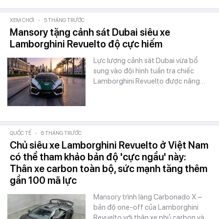
XEM CHƠI
-
5 THÁNG TRƯỚC
Mansory tặng cảnh sát Dubai siêu xe
Lamborghini Revuelto độ cực hiếm
Lực lượng cảnh sát Dubai vừa bổ
sung vào đội hình tuần tra chiếc
Lamborghini Revuelto được nâng…
QUỐC TẾ
-
6 THÁNG TRƯỚC
Chủ siêu xe Lamborghini Revuelto ở Việt Nam
có thể tham khảo bản độ 'cực ngầu' này:
Thân xe carbon toàn bộ, sức mạnh tăng thêm
gần 100 mã lực
Mansory trình làng Carbonado X –
bản độ one-off của Lamborghini
Revuelto với thân xe phủ carbon và…