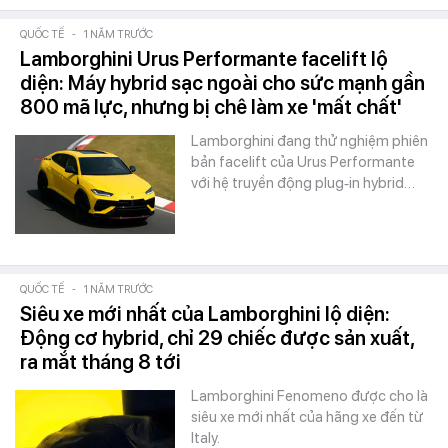
QUỐC TẾ
-
1 NĂM TRƯỚC
Lamborghini Urus Performante facelift lộ
diện: Máy hybrid sạc ngoài cho sức mạnh gần
800 mã lực, nhưng bị chê làm xe 'mất chất'
Lamborghini đang thử nghiệm phiên
bản facelift của Urus Performante
với hệ truyền động plug‑in hybrid…
QUỐC TẾ
-
1 NĂM TRƯỚC
Siêu xe mới nhất của Lamborghini lộ diện:
Động cơ hybrid, chỉ 29 chiếc được sản xuất,
ra mắt tháng 8 tới
Lamborghini Fenomeno được cho là
siêu xe mới nhất của hãng xe đến từ
Italy.