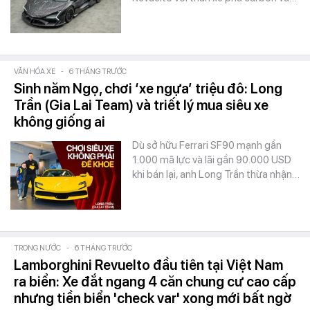
VĂN HÓA XE
-
6 THÁNG TRƯỚC
Sinh năm Ngọ, chơi ‘xe ngựa’ triệu đô: Long
Trần (Gia Lai Team) và triết lý mua siêu xe
không giống ai
Dù sở hữu Ferrari SF90 mạnh gần
1.000 mã lực và lãi gần 90.000 USD
khi bán lại, anh Long Trần thừa nhận…
TRONG NƯỚC
-
6 THÁNG TRƯỚC
Lamborghini Revuelto đầu tiên tại Việt Nam
ra biển: Xe đắt ngang 4 căn chung cư cao cấp
nhưng tiền biển 'check var' xong mới bất ngờ