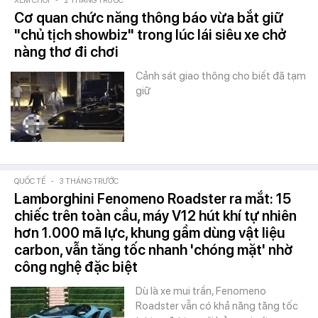
XEM CHƠI
-
2 THÁNG TRƯỚC
Cơ quan chức năng thông báo vừa bắt giữ
"chủ tịch showbiz" trong lúc lái siêu xe chở
nàng thơ đi chơi
Cảnh sát giao thông cho biết đã tạm
giữ
QUỐC TẾ
-
3 THÁNG TRƯỚC
Lamborghini Fenomeno Roadster ra mắt: 15
chiếc trên toàn cầu, máy V12 hút khí tự nhiên
hơn 1.000 mã lực, khung gầm dùng vật liệu
carbon, vẫn tăng tốc nhanh 'chóng mặt' nhờ
công nghệ đặc biệt
Dù là xe mui trần, Fenomeno
Roadster vẫn có khả năng tăng tốc