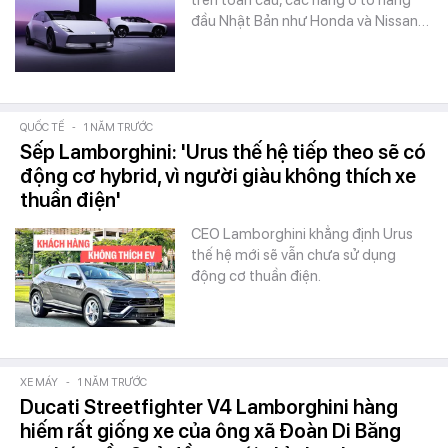
trên toàn cầu, các hãng ô tô hàng
đầu Nhật Bản như Honda và Nissan…
QUỐC TẾ
-
1 NĂM TRƯỚC
Sếp Lamborghini: 'Urus thế hệ tiếp theo sẽ có
động cơ hybrid, vì người giàu không thích xe
thuần điện'
CEO Lamborghini khẳng định Urus
thế hệ mới sẽ vẫn chưa sử dụng
động cơ thuần điện.
XE MÁY
-
1 NĂM TRƯỚC
Ducati Streetfighter V4 Lamborghini hàng
hiếm rất giống xe của ông xã Đoàn Di Băng