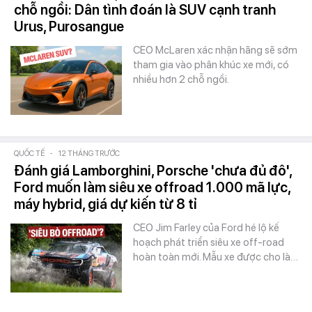
chỗ ngồi: Dân tình đoán là SUV cạnh tranh
Urus, Purosangue
CEO McLaren xác nhận hãng sẽ sớm
tham gia vào phân khúc xe mới, có
nhiều hơn 2 chỗ ngồi.
QUỐC TẾ
-
12 THÁNG TRƯỚC
Đánh giá Lamborghini, Porsche 'chưa đủ đô',
Ford muốn làm siêu xe offroad 1.000 mã lực,
máy hybrid, giá dự kiến từ 8 tỉ
CEO Jim Farley của Ford hé lộ kế
hoạch phát triển siêu xe off-road
hoàn toàn mới. Mẫu xe được cho là…