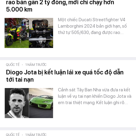
rao bán gần 2 tỷ đồng, mới chỉ chạy hơn
5.000 km
Một chiếc Ducati Streetfighter V4
Lamborghini 2024 bản giới hạn, số
thứ tự 505/630, đang được rao…
QUỐC TẾ
-
1 NĂM TRƯỚC
Diogo Jota bị kết luận lái xe quá tốc độ dẫn
tới tai nạn
Cảnh sát Tây Ban Nha vừa đưa ra kết
luận về vụ tai nạn khiến Diogo Jota và
em trai thiệt mạng. Kết luận ghi rõ…
QUỐC TẾ
-
1 NĂM TRƯỚC