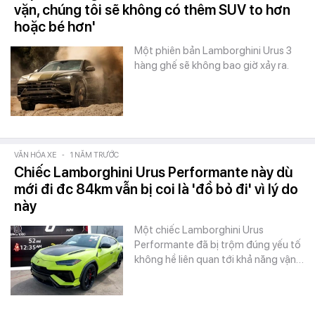
vặn, chúng tôi sẽ không có thêm SUV to hơn
hoặc bé hơn'
Một phiên bản Lamborghini Urus 3
hàng ghế sẽ không bao giờ xảy ra.
VĂN HÓA XE
-
1 NĂM TRƯỚC
Chiếc Lamborghini Urus Performante này dù
mới đi đc 84km vẫn bị coi là 'đồ bỏ đi' vì lý do
này
Một chiếc Lamborghini Urus
Performante đã bị trộm đúng yếu tố
không hề liên quan tới khả năng vận…