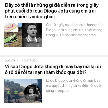
Đây có thể là những gì đã diễn ra trong giây
phút cuối đời của Diogo Jota cùng em trai
trên chiếc Lamborghini
Chỉ 10 ngày sau đám cưới hạnh phúc,
Diogo Jota cùng em trai thiệt mạng
trong vụ tai nạn kinh hoàng trên…
QUỐC TẾ
-
1 NĂM TRƯỚC
Vì sao Diogo Jota không đi máy bay mà lại đi
ô tô để rồi tai nạn thảm khốc qua đời?
Lý do Diogo jota không đi máy bay
mà quyết định tự lái xe đến hội quân
cùng Liverpool.