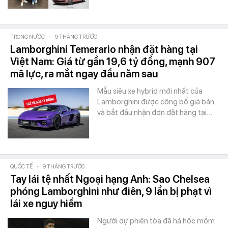
TRONG NƯỚC
-
9 THÁNG TRƯỚC
Lamborghini Temerario nhận đặt hàng tại
Việt Nam: Giá từ gần 19,6 tỷ đồng, mạnh 907
mã lực, ra mắt ngay đầu năm sau
Mẫu siêu xe hybrid mới nhất của
Lamborghini được công bố giá bán
và bắt đầu nhận đơn đặt hàng tại…
QUỐC TẾ
-
9 THÁNG TRƯỚC
Tay lái tệ nhất Ngoại hạng Anh: Sao Chelsea
phóng Lamborghini như điên, 9 lần bị phạt vì
lái xe nguy hiểm
Người dự phiên tòa đã há hốc mồm