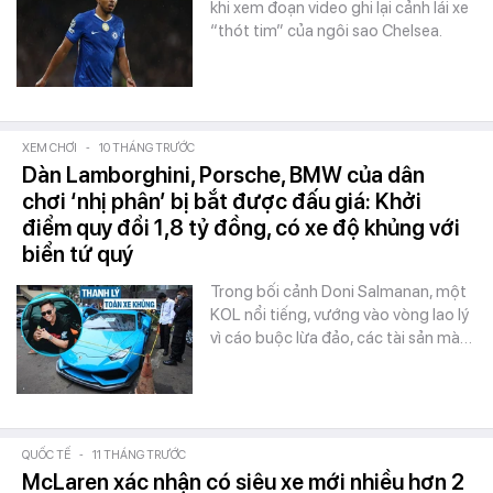
khi xem đoạn video ghi lại cảnh lái xe
“thót tim” của ngôi sao Chelsea.
XEM CHƠI
-
10 THÁNG TRƯỚC
Dàn Lamborghini, Porsche, BMW của dân
chơi ‘nhị phân’ bị bắt được đấu giá: Khởi
điểm quy đổi 1,8 tỷ đồng, có xe độ khủng với
biển tứ quý
Trong bối cảnh Doni Salmanan, một
KOL nổi tiếng, vướng vào vòng lao lý
vì cáo buộc lừa đảo, các tài sản mà…
QUỐC TẾ
-
11 THÁNG TRƯỚC
McLaren xác nhận có siêu xe mới nhiều hơn 2