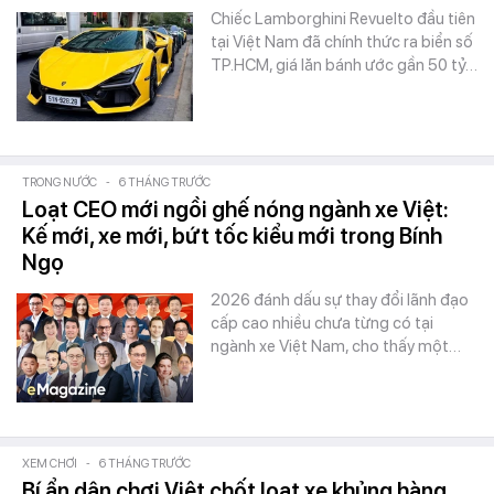
Chiếc Lamborghini Revuelto đầu tiên
tại Việt Nam đã chính thức ra biển số
TP.HCM, giá lăn bánh ước gần 50 tỷ…
TRONG NƯỚC
-
6 THÁNG TRƯỚC
Loạt CEO mới ngồi ghế nóng ngành xe Việt:
Kế mới, xe mới, bứt tốc kiểu mới trong Bính
Ngọ
2026 đánh dấu sự thay đổi lãnh đạo
cấp cao nhiều chưa từng có tại
ngành xe Việt Nam, cho thấy một…
XEM CHƠI
-
6 THÁNG TRƯỚC
Bí ẩn dân chơi Việt chốt loạt xe khủng hàng