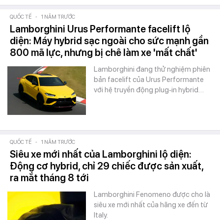
QUỐC TẾ
-
1 NĂM TRƯỚC
Lamborghini Urus Performante facelift lộ
diện: Máy hybrid sạc ngoài cho sức mạnh gần
800 mã lực, nhưng bị chê làm xe 'mất chất'
Lamborghini đang thử nghiệm phiên
bản facelift của Urus Performante
với hệ truyền động plug‑in hybrid…
QUỐC TẾ
-
1 NĂM TRƯỚC
Siêu xe mới nhất của Lamborghini lộ diện:
Động cơ hybrid, chỉ 29 chiếc được sản xuất,
ra mắt tháng 8 tới
Lamborghini Fenomeno được cho là
siêu xe mới nhất của hãng xe đến từ
Italy.