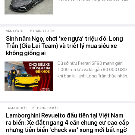
VĂN HÓA XE
-
6 THÁNG TRƯỚC
Sinh năm Ngọ, chơi ‘xe ngựa’ triệu đô: Long
Trần (Gia Lai Team) và triết lý mua siêu xe
không giống ai
Dù sở hữu Ferrari SF90 mạnh gần
1.000 mã lực và lãi gần 90.000 USD
khi bán lại, anh Long Trần thừa nhận…
TRONG NƯỚC
-
6 THÁNG TRƯỚC
Lamborghini Revuelto đầu tiên tại Việt Nam
ra biển: Xe đắt ngang 4 căn chung cư cao cấp
nhưng tiền biển 'check var' xong mới bất ngờ