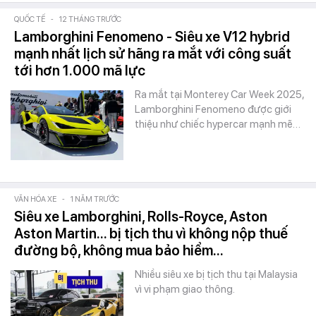
QUỐC TẾ
-
12 THÁNG TRƯỚC
Lamborghini Fenomeno - Siêu xe V12 hybrid
mạnh nhất lịch sử hãng ra mắt với công suất
tới hơn 1.000 mã lực
Ra mắt tại Monterey Car Week 2025,
Lamborghini Fenomeno được giới
thiệu như chiếc hypercar mạnh mẽ…
VĂN HÓA XE
-
1 NĂM TRƯỚC
Siêu xe Lamborghini, Rolls-Royce, Aston
Aston Martin... bị tịch thu vì không nộp thuế
đường bộ, không mua bảo hiểm...
Nhiều siêu xe bị tịch thu tại Malaysia
vì vi phạm giao thông.