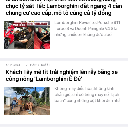
chục tỷ sát Tết: Lamborghini đắt ngang 4 căn
chung cư cao cấp, mô tô cũng cả tỷ đồng
Lamborghini Revuelto, Porsche 911
Turbo S và Ducati Panigale V4 S là
những chiếc xe khủng được bổ…
XEM CHƠI
-
7 THÁNG TRƯỚC
Khách Tây mê tít trải nghiệm lên rẫy bằng xe
công nông 'Lamborghini Ê Đê'
Không máy điều hòa, không kính
chắn gió, chỉ có tiếng máy nổ "lạch
bạch" cùng những cột khói đen nhả…