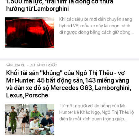
1.500 mã lực, 'trái tim' là động cơ thừa
hưởng từ Lamborghini
Khi các siêu xe mới dần chuyển sang
hybrid V8, mẫu xe này lại chọn cách
đi ngược dòng bằng cách giữ động…
VĂN HÓA XE
-
5 THÁNG TRƯỚC
Khối tài sản "khủng" của Ngô Thị Thêu - vợ
Mr Hunter: 45 bất động sản, 143 miếng vàng
và dàn xe đồ sộ Mercedes G63, Lamborghini,
Lexus, Porsche
Từ một người vợ kín tiếng của Mr
Hunter Lê Khắc Ngọ, Ngô Thị Thêu lộ
diện là mắt xích quan trọng giúp…