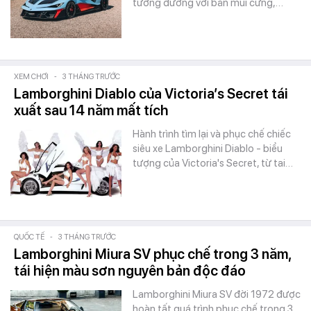
tương đương với bản mui cứng,…
XEM CHƠI
-
3 THÁNG TRƯỚC
Lamborghini Diablo của Victoria’s Secret tái
xuất sau 14 năm mất tích
Hành trình tìm lại và phục chế chiếc
siêu xe Lamborghini Diablo - biểu
tượng của Victoria's Secret, từ tai…
QUỐC TẾ
-
3 THÁNG TRƯỚC
Lamborghini Miura SV phục chế trong 3 năm,
tái hiện màu sơn nguyên bản độc đáo
Lamborghini Miura SV đời 1972 được
hoàn tất quá trình phục chế trong 3