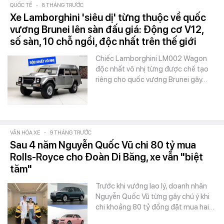
QUỐC TẾ
-
8 THÁNG TRƯỚC
Xe Lamborghini 'siêu dị' từng thuộc về quốc
vương Brunei lên sàn đấu giá: Động cơ V12,
số sàn, 10 chỗ ngồi, độc nhất trên thế giới
Chiếc Lamborghini LM002 Wagon
độc nhất vô nhị từng được chế tạo
riêng cho quốc vương Brunei gây…
VĂN HÓA XE
-
9 THÁNG TRƯỚC
Sau 4 năm Nguyễn Quốc Vũ chi 80 tỷ mua
Rolls-Royce cho Đoàn Di Băng, xe vẫn "biệt
tăm"
Trước khi vướng lao lý, doanh nhân
Nguyễn Quốc Vũ từng gây chú ý khi
chi khoảng 80 tỷ đồng đặt mua hai…