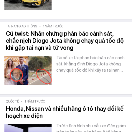
TAI NẠN GIAO THÔNG
-
1 NĂM TRƯỚC
Cú twist: Nhân chứng phản bác cảnh sát,
chắc nịch Diogo Jota không chạy quá tốc độ
khi gặp tai nạn và tử vong
Tài xế xe tải phản bác báo cáo cảnh
sát, khẳng định Diogo Jota không
chạy quá tốc độ khi xảy ra tai nạn…
QUỐC TẾ
-
1 NĂM TRƯỚC
Honda, Nissan và nhiều hãng ô tô thay đổi kế
hoạch xe điện
Trước tình hình nhu cầu xe điện giảm