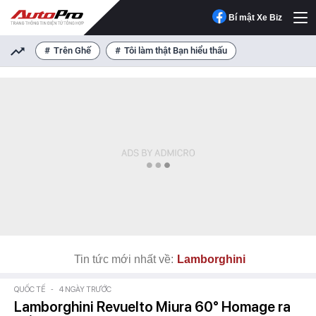
Bí mật Xe Biz
Trên Ghế
Tôi làm thật Bạn hiểu thấu
Tin tức mới nhất về:
Lamborghini
QUỐC TẾ
-
4 NGÀY TRƯỚC
Lamborghini Revuelto Miura 60° Homage ra