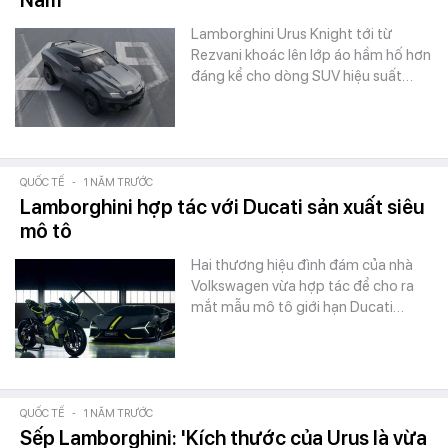
Nam
Lamborghini Urus Knight tới từ
Rezvani khoác lên lớp áo hầm hố hơn
đáng kể cho dòng SUV hiệu suất…
QUỐC TẾ
-
1 NĂM TRƯỚC
Lamborghini hợp tác với Ducati sản xuất siêu
mô tô
Hai thương hiệu đình đám của nhà
Volkswagen vừa hợp tác để cho ra
mắt mẫu mô tô giới hạn Ducati…
QUỐC TẾ
-
1 NĂM TRƯỚC
Sếp Lamborghini: 'Kích thước của Urus là vừa