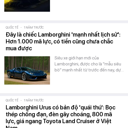
QUỐC TẾ
-
1 NĂM TRƯỚC
Đây là chiếc Lamborghini 'mạnh nhất lịch sử':
Hơn 1.000 mã lực, có tiền cũng chưa chắc
mua được
Siêu xe giới hạn mới của
Lamborghini, được cho là "mẫu siêu
bò" mạnh nhất từ trước đến nay, dự…
QUỐC TẾ
-
1 NĂM TRƯỚC
Lamborghini Urus có bản độ 'quái thú': Bọc
thép chống đạn, đèn gây choáng, 800 mã
lực, giá ngang Toyota Land Cruiser ở Việt