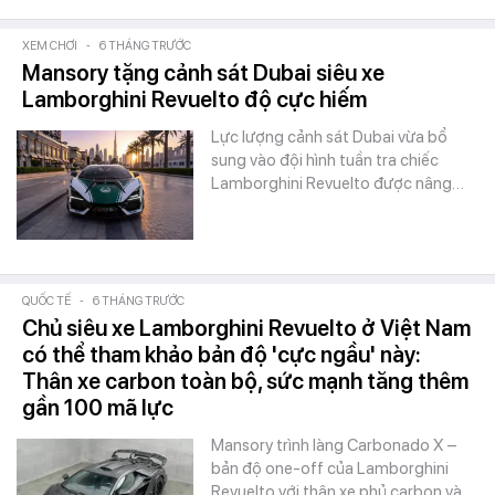
XEM CHƠI
-
6 THÁNG TRƯỚC
Mansory tặng cảnh sát Dubai siêu xe
Lamborghini Revuelto độ cực hiếm
Lực lượng cảnh sát Dubai vừa bổ
sung vào đội hình tuần tra chiếc
Lamborghini Revuelto được nâng…
QUỐC TẾ
-
6 THÁNG TRƯỚC
Chủ siêu xe Lamborghini Revuelto ở Việt Nam
có thể tham khảo bản độ 'cực ngầu' này:
Thân xe carbon toàn bộ, sức mạnh tăng thêm
gần 100 mã lực
Mansory trình làng Carbonado X –
bản độ one-off của Lamborghini
Revuelto với thân xe phủ carbon và…