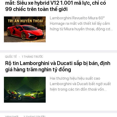
mắt: Siêu xe hybrid V12 1.001 mã lực, chỉ có
99 chiếc trên toàn thế giới
Lamborghini Revuelto Miura 60°
Homage ra mắt với thiết kế lấy cảm
hứng từ Miura huyền thoại, động cơ…
QUỐC TẾ
-
1 THÁNG TRƯỚC
Rộ tin Lamborghini và Ducati sắp bị bán, định
giá hàng trăm nghìn tỷ đồng
Hai thương hiệu hiệu suất cao
Lamborghini và Ducati bất ngờ xuất
hiện trong các tin đồn thoái vốn…