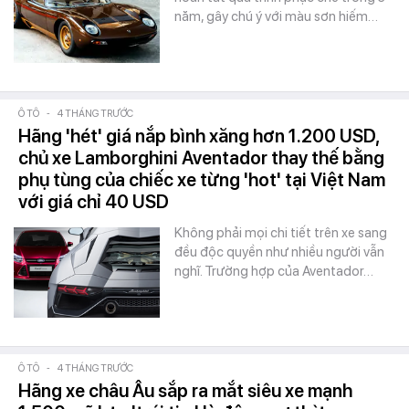
năm, gây chú ý với màu sơn hiếm…
Ô TÔ
-
4 THÁNG TRƯỚC
Hãng 'hét' giá nắp bình xăng hơn 1.200 USD,
chủ xe Lamborghini Aventador thay thế bằng
phụ tùng của chiếc xe từng 'hot' tại Việt Nam
với giá chỉ 40 USD
Không phải mọi chi tiết trên xe sang
đều độc quyền như nhiều người vẫn
nghĩ. Trường hợp của Aventador…
Ô TÔ
-
4 THÁNG TRƯỚC
Hãng xe châu Âu sắp ra mắt siêu xe mạnh