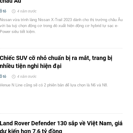
châu Âu
Ô tô
4 năm trước
Nissan vừa trình làng Nissan X-Trail 2023 dành cho thị trường châu Âu
với ba tuỳ chọn động cơ trong đó xuất hiện động cơ hybrid tự sạc e-
Power siêu tiết kiệm.
Chiếc SUV cỡ nhỏ chuẩn bị ra mắt, trang bị
nhiều tiện nghi hiện đại
Ô tô
4 năm trước
Venue N Line cũng sẽ có 2 phiên bản để lựa chọn là N6 và N8.
Land Rover Defender 130 sắp về Việt Nam, giá
dự kiến hơn 7,6 tỷ đồng