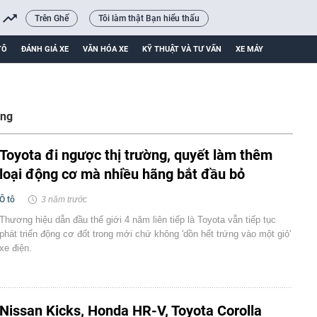
Trên Ghế
Tôi làm thật Bạn hiểu thấu
TÔ
ĐÁNH GIÁ XE
VĂN HÓA XE
KỸ THUẬT VÀ TƯ VẤN
XE MÁY
ăng
Toyota đi ngược thị trường, quyết làm thêm
loại động cơ mà nhiều hãng bắt đầu bỏ
Ô tô
3 năm trước
Thương hiệu dẫn đầu thế giới 4 năm liên tiếp là Toyota vẫn tiếp tục
phát triển động cơ đốt trong mới chứ không 'dồn hết trứng vào một giỏ'
xe điện.
Nissan Kicks, Honda HR-V, Toyota Corolla