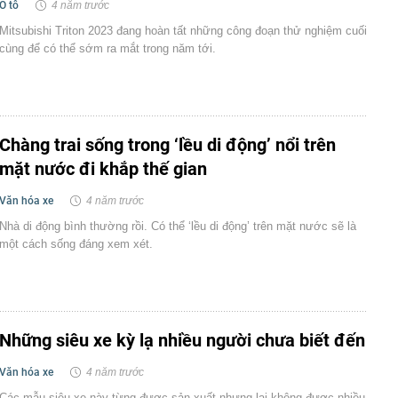
Ô tô
4 năm trước
Mitsubishi Triton 2023 đang hoàn tất những công đoạn thử nghiệm cuối
cùng để có thể sớm ra mắt trong năm tới.
Chàng trai sống trong ‘lều di động’ nổi trên
mặt nước đi khắp thế gian
Văn hóa xe
4 năm trước
Nhà di động bình thường rồi. Có thể ‘lều di động’ trên mặt nước sẽ là
một cách sống đáng xem xét.
Những siêu xe kỳ lạ nhiều người chưa biết đến
Văn hóa xe
4 năm trước
Các mẫu siêu xe này từng được sản xuất nhưng lại không được nhiều