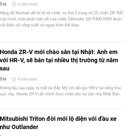
Ô tô
4 năm trước
Hãng độ Manhart đã hé lộ về chiếc xe thứ 2 trong số 10 chiếc DP 500
của mình, một phiên bản độ của chiếc Defender 110 P400 AWD được
cải thiện về công suất và ngoại hình thể thao.
Honda ZR-V mới chào sân tại Nhật: Anh em
với HR-V, sẽ bán tại nhiều thị trường từ năm
sau
Ô tô
4 năm trước
Không lâu sau ngày ra mắt tại Bắc Mỹ với tên gọi HR-V tại riêng khu
vực này, Honda ZR-V đã chính thức chào sân tại sân nhà Nhật Bản.
Mitsubishi Triton đời mới lộ diện với đầu xe
như Outlander