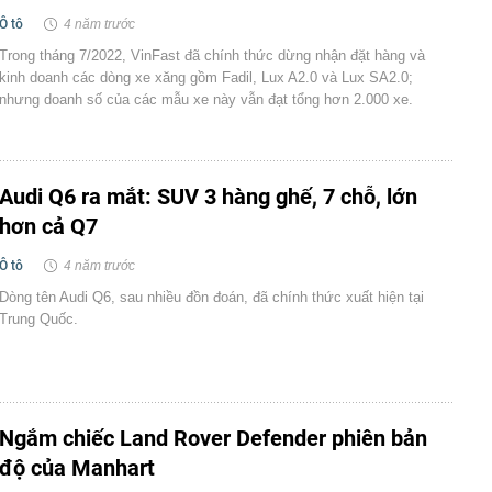
Ô tô
4 năm trước
Trong tháng 7/2022, VinFast đã chính thức dừng nhận đặt hàng và
kinh doanh các dòng xe xăng gồm Fadil, Lux A2.0 và Lux SA2.0;
nhưng doanh số của các mẫu xe này vẫn đạt tổng hơn 2.000 xe.
Audi Q6 ra mắt: SUV 3 hàng ghế, 7 chỗ, lớn
hơn cả Q7
Ô tô
4 năm trước
Dòng tên Audi Q6, sau nhiều đồn đoán, đã chính thức xuất hiện tại
Trung Quốc.
Ngắm chiếc Land Rover Defender phiên bản
độ của Manhart