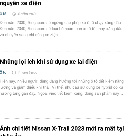
nguyên xe điện
Ô tô
4 năm trước
Đến năm 2030, Singapore sẽ ngừng cấp phép xe ô tô chạy xăng dầu.
Đến năm 2040, Singapore sẽ loại bỏ hoàn toàn xe ô tô chạy xăng dầu
và chuyển sang chỉ dùng xe điện.
Những lợi ích khi sử dụng xe lai điện
Ô tô
4 năm trước
Hiện nay, nhiều người dùng đang hướng tới những ô tô tiết kiệm năng
lượng và giảm thiểu khí thải. Vì thế, nhu cầu sử dụng xe hybrid có xu
hướng tăng gần đây. Ngoài việc tiết kiệm xăng, dòng sản phẩm này…
Ảnh chi tiết Nissan X-Trail 2023 mới ra mắt tại