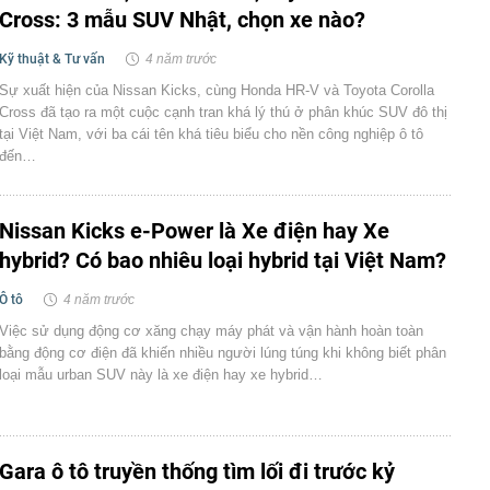
Cross: 3 mẫu SUV Nhật, chọn xe nào?
Kỹ thuật & Tư vấn
4 năm trước
Sự xuất hiện của Nissan Kicks, cùng Honda HR-V và Toyota Corolla
Cross đã tạo ra một cuộc cạnh tran khá lý thú ở phân khúc SUV đô thị
tại Việt Nam, với ba cái tên khá tiêu biểu cho nền công nghiệp ô tô
đến…
Nissan Kicks e-Power là Xe điện hay Xe
hybrid? Có bao nhiêu loại hybrid tại Việt Nam?
Ô tô
4 năm trước
Việc sử dụng động cơ xăng chạy máy phát và vận hành hoàn toàn
bằng động cơ điện đã khiến nhiều người lúng túng khi không biết phân
loại mẫu urban SUV này là xe điện hay xe hybrid…
Gara ô tô truyền thống tìm lối đi trước kỷ