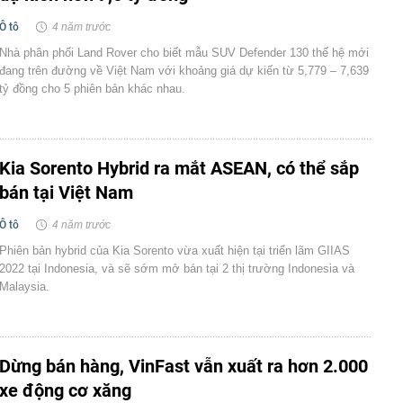
Ô tô
4 năm trước
Nhà phân phối Land Rover cho biết mẫu SUV Defender 130 thế hệ mới
đang trên đường về Việt Nam với khoảng giá dự kiến từ 5,779 – 7,639
tỷ đồng cho 5 phiên bản khác nhau.
Kia Sorento Hybrid ra mắt ASEAN, có thể sắp
bán tại Việt Nam
Ô tô
4 năm trước
Phiên bản hybrid của Kia Sorento vừa xuất hiện tại triển lãm GIIAS
2022 tại Indonesia, và sẽ sớm mở bán tại 2 thị trường Indonesia và
Malaysia.
Dừng bán hàng, VinFast vẫn xuất ra hơn 2.000
xe động cơ xăng