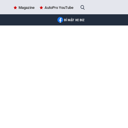
Magazine
AutoPro YouTube
BÍ MẬT XE BIZ